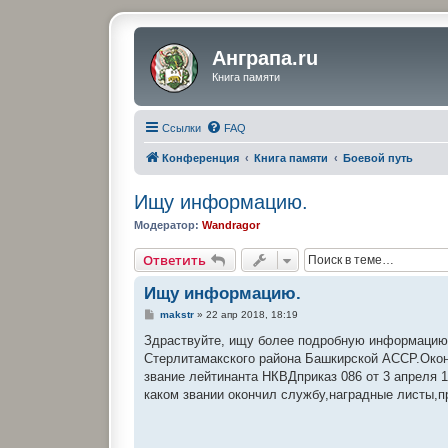
Анграпа.ru
Книга памяти
Ссылки
FAQ
Конференция
Книга памяти
Боевой путь
Ищу информацию.
Модератор:
Wandragor
Ответить
Ищу информацию.
С
makstr
»
22 апр 2018, 18:19
о
о
Здраствуйте, ищу более подробную информацию 
б
Стерлитамакского района Башкирской АССР.Окон
щ
е
звание лейтинанта НКВДприказ 086 от 3 апреля 1
н
каком звании окончил службу,наградные листы,
и
е