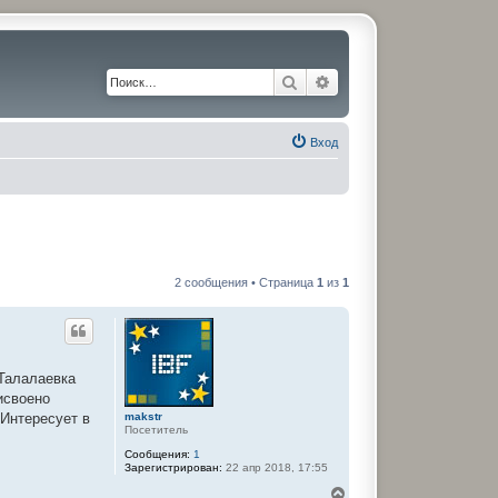
Поиск
Расширенный поиск
Вход
2 сообщения • Страница
1
из
1
.Талалаевка
исвоено
makstr
.Интересует в
Посетитель
Сообщения:
1
Зарегистрирован:
22 апр 2018, 17:55
В