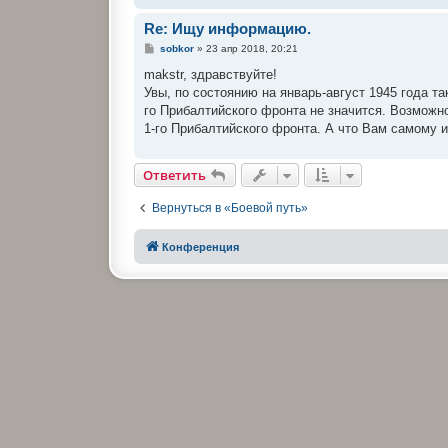
Re: Ищу информацию.
С
sobkor
»
23 апр 2018, 20:21
о
о
makstr, здравствуйте!
б
Увы, по состоянию на январь-август 1945 года т
щ
е
го Прибалтийского фронта не значится. Возможн
н
1-го Прибалтийского фронта. А что Вам самому
и
е
Ответить
Вернуться в «Боевой путь»
Конференция