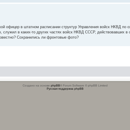
акой офицер в штатном расписании структур Управления войск НКВД по о
о, служил в каких-то других частях войск НКВД СССР, действовавших в 
 известно? Сохранились ли фронтовые фото?
Создано на основе
phpBB
® Forum Software © phpBB Limited
Русская поддержка phpBB