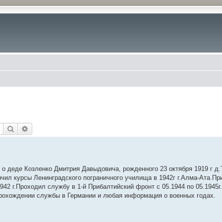
Поиск
Расширенный поиск
о деде Козленко Дмитрия Давыдовича, рожденного 23 октября 1919 г д
чил курсы Ленинградского пограничного училища в 1942г г.Алма-Ата.Пр
942 г.Проходил службу в 1-й Прибалтийский фронт с 05.1944 по 05.1945г
прохождении службы в Германии и любая информация о военных годах.