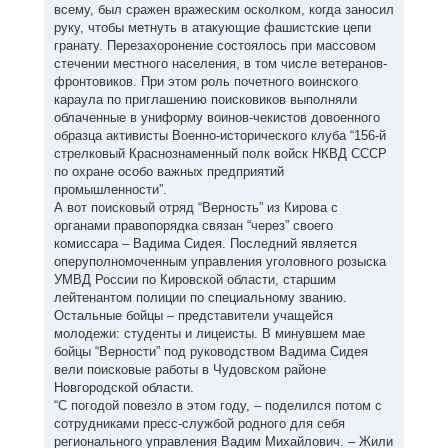
всему, был сражен вражеским осколком, когда заносил
руку, чтобы метнуть в атакующие фашистские цепи
гранату. Перезахоронение состоялось при массовом
стечении местного населения, в том числе ветеранов-
фронтовиков. При этом роль почетного воинского
караула по приглашению поисковиков выполняли
облаченные в униформу воинов-чекистов довоенного
образца активисты Военно-исторического клуба “156-й
стрелковый Краснознаменный полк войск НКВД СССР
по охране особо важных предприятий
промышленности”.
А вот поисковый отряд “Верность” из Кирова с
органами правопорядка связан “через” своего
комиссара – Вадима Сидея. Последний является
оперуполномоченным управления уголовного розыска
УМВД России по Кировской области, старшим
лейтенантом полиции по специальному званию.
Остальные бойцы – представители учащейся
молодежи: студенты и лицеисты. В минувшем мае
бойцы “Верности” под руководством Вадима Сидея
вели поисковые работы в Чудовском районе
Новгородской области.
“С погодой повезло в этом году, – поделился потом с
сотрудниками пресс-службой родного для себя
регионального управления Вадим Михайлович. – Жили