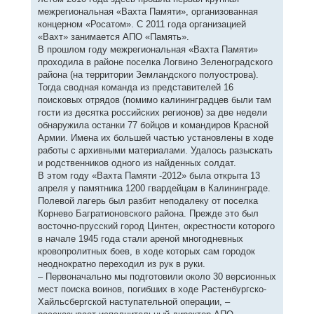
межрегиональная «Вахта Памяти», организованная
концерном «Росатом». С 2011 года организацией
«Вахт» занимается АПО «Память».
В прошлом году межрегиональная «Вахта Памяти»
проходила в районе поселка Логвино Зеленоградского
района (на территории Земландского полуострова).
Тогда сводная команда из представителей 16
поисковых отрядов (помимо калининградцев были там
гости из десятка российских регионов) за две недели
обнаружила останки 77 бойцов и командиров Красной
Армии. Имена их большей частью установлены в ходе
работы с архивными материалами. Удалось разыскать
и родственников одного из найденных солдат.
В этом году «Вахта Памяти -2012» была открыта 13
апреля у памятника 1200 гвардейцам в Калининграде.
Полевой лагерь был разбит неподалеку от поселка
Корнево Багратионовского района. Прежде это был
восточно-прусский город Цинтен, окрестности которого
в начале 1945 года стали ареной многодневных
кровопролитных боев, в ходе которых сам городок
неоднократно переходил из рук в руки.
– Первоначально мы подготовили около 30 версионных
мест поиска воинов, погибших в ходе Растенбургско-
Хайльсбергской наступательной операции, –