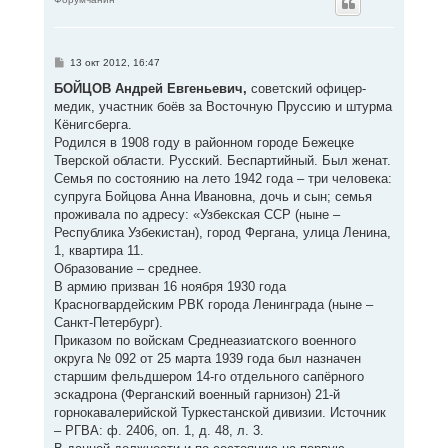
н
у
т
ь
с
С
13 окт 2012, 16:47
я
о
к
о
БОЙЦОВ Андрей Евгеньевич,
советский офицер-
н
б
медик, участник боёв за Восточную Пруссию и штурма
щ
а
е
Кёнигсберга.
ч
н
а
Родился в 1908 году в районном городе Бежецке
и
л
е
Тверской области. Русский. Беспартийный. Был женат.
у
Семья по состоянию на лето 1942 года – три человека:
супруга Бойцова Анна Ивановна, дочь и сын; семья
проживала по адресу: «Узбекская ССР (ныне –
Республика Узбекистан), город Фергана, улица Ленина,
1, квартира 11.
Образование – среднее.
В армию призван 16 ноября 1930 года
Красногвардейским РВК города Ленинграда (ныне –
Санкт-Петербург).
Приказом по войскам Среднеазиатского военного
округа № 092 от 25 марта 1939 года был назначен
старшим фельдшером 14-го отдельного сапёрного
эскадрона (Ферганский военный гарнизон) 21-й
горнокавалерийской Туркестанской дивизии. Источник
– РГВА: ф. 2406, оп. 1, д. 48, л. 3.