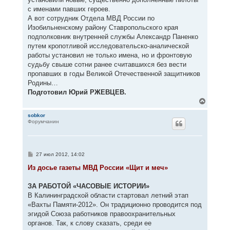
с именами павших героев.
А вот сотрудник Отдела МВД России по
Изобильненскому району Ставропольского края
подполковник внутренней службы Александр Паненко
путем кропотливой исследовательско-аналической
работы установил не только имена, но и фронтовую
судьбу свыше сотни ранее считавшихся без вести
пропавших в годы Великой Отечественной защитников
Родины…
Подготовил Юрий РЖЕВЦЕВ.
В
е
р
sobkor
Форумчанин
н
у
т
ь
с
С
27 июл 2012, 14:02
я
о
к
о
Из досье газеты МВД России «Щит и меч»
н
б
щ
а
е
ЗА РАБОТОЙ «ЧАСОВЫЕ ИСТОРИИ»
ч
н
а
В Калининградской области стартовал летний этап
и
л
е
«Вахты Памяти-2012». Он традиционно проводится под
у
эгидой Союза работников правоохранительных
органов. Так, к слову сказать, среди ее