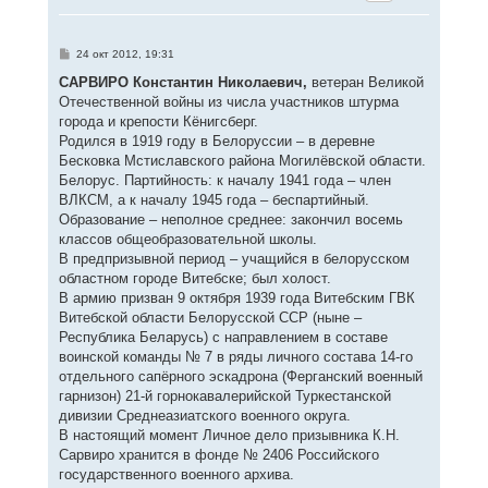
у
т
ь
с
С
24 окт 2012, 19:31
я
о
к
о
САРВИРО Константин Николаевич,
ветеран Великой
н
б
Отечественной войны из числа участников штурма
щ
а
е
города и крепости Кёнигсберг.
ч
н
а
Родился в 1919 году в Белоруссии – в деревне
и
л
е
Бесковка Мстиславского района Могилёвской области.
у
Белорус. Партийность: к началу 1941 года – член
ВЛКСМ, а к началу 1945 года – беспартийный.
Образование – неполное среднее: закончил восемь
классов общеобразовательной школы.
В предпризывной период – учащийся в белорусском
областном городе Витебске; был холост.
В армию призван 9 октября 1939 года Витебским ГВК
Витебской области Белорусской ССР (ныне –
Республика Беларусь) с направлением в составе
воинской команды № 7 в ряды личного состава 14-го
отдельного сапёрного эскадрона (Ферганский военный
гарнизон) 21-й горнокавалерийской Туркестанской
дивизии Среднеазиатского военного округа.
В настоящий момент Личное дело призывника К.Н.
Сарвиро хранится в фонде № 2406 Российского
государственного военного архива.