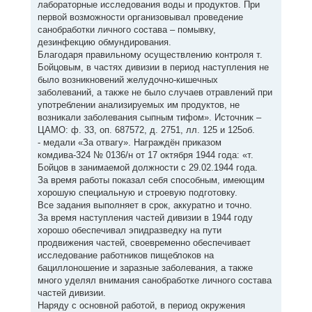
лабораторные исследования воды и продуктов. При
первой возможности организовывал проведение
санобработки личного состава – помывку,
дезинфекцию обмундирования.
Благодаря правильному осуществлению контроля т.
Бойцовым, в частях дивизии в период наступления не
было возникновений желудочно-кишечных
заболеваний, а также не было случаев отравлений при
употреблении анализируемых им продуктов, не
возникали заболевания сыпным тифом». Источник –
ЦАМО: ф. 33, оп. 687572, д. 2751, лл. 125 и 125об.
- медали «За отвагу». Награждён приказом
комдива-324 № 0136/н от 17 октября 1944 года: «т.
Бойцов в занимаемой должности с 29.02.1944 года.
За время работы показал себя способным, имеющим
хорошую специальную и строевую подготовку.
Все задания выполняет в срок, аккуратно и точно.
За время наступления частей дивизии в 1944 году
хорошо обеспечивал эпидразведку на пути
продвижения частей, своевременно обеспечивает
исследование работников пищеблоков на
бациллоношение и заразные заболевания, а также
много уделял внимания санобработке личного состава
частей дивизии.
Наряду с основной работой, в период окружения