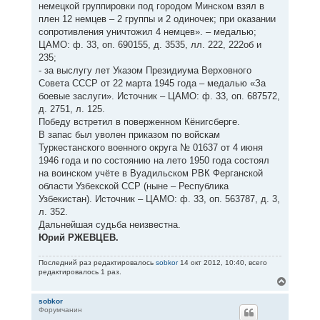
немецкой группировки под городом Минском взял в
плен 12 немцев – 2 группы и 2 одиночек; при оказании
сопротивления уничтожил 4 немцев». – медалью;
ЦАМО: ф. 33, оп. 690155, д. 3535, лл. 222, 222об и
235;
- за выслугу лет Указом Президиума Верховного
Совета СССР от 22 марта 1945 года – медалью «За
боевые заслуги». Источник – ЦАМО: ф. 33, оп. 687572,
д. 2751, л. 125.
Победу встретил в поверженном Кёнигсберге.
В запас был уволен приказом по войскам
Туркестанского военного округа № 01637 от 4 июня
1946 года и по состоянию на лето 1950 года состоял
на воинском учёте в Вуадильском РВК Ферганской
области Узбекской ССР (ныне – Республика
Узбекистан). Источник – ЦАМО: ф. 33, оп. 563787, д. 3,
л. 352.
Дальнейшая судьба неизвестна.
Юрий РЖЕВЦЕВ.
Последний раз редактировалось
sobkor
14 окт 2012, 10:40, всего
редактировалось 1 раз.
В
е
р
sobkor
Форумчанин
н