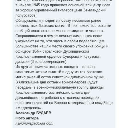
в начале 1945 года пришелся основной эпицентр боев
за хорошо укрепленный гитлеровцами Земландский
полуостров.
Обнаружены и «подняты» сразу несколько ранее
неизвестных братских могил. В них покоились останки
в общей сложности не менее семидесяти человек.
Сохранившиеся в земле личные «именные» вещи
указывают на то, что здесь в своем подавляющем
большинстве нашли место своего упокоения бойцы и
офицеры 184-й стрелковой Духовщинской
Краснознаменной орденов Суворова и Кутузова
дивизии (3-го формирования).
Из других примечательных находок – словно
гигантским катком вмятый в одну из тех братских
могил ржавый остов советской дивизионной пушки…
В ближайшие дни останки воинов-героев будут
переданы в военно-мемориальную группу дважды
Краснознаменного Балтийского флота для
дальнейшего погребения с отданием последних
воинских почестей на Военно-мемориальном кладбище
«Медведевка».
Александр БУДАЕВ
Фото автора
Калининградская обл.