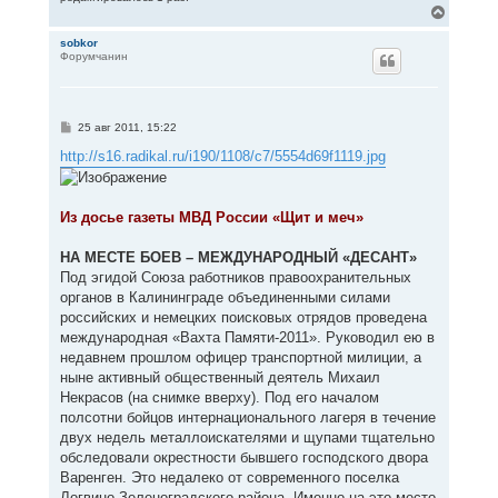
В
е
р
sobkor
Форумчанин
н
у
т
ь
с
С
25 авг 2011, 15:22
я
о
к
о
http://s16.radikal.ru/i190/1108/c7/5554d69f1119.jpg
н
б
щ
а
е
ч
н
а
Из досье газеты МВД России «Щит и меч»
и
л
е
у
НА МЕСТЕ БОЕВ – МЕЖДУНАРОДНЫЙ «ДЕСАНТ»
Под эгидой Союза работников правоохранительных
органов в Калининграде объединенными силами
российских и немецких поисковых отрядов проведена
международная «Вахта Памяти-2011». Руководил ею в
недавнем прошлом офицер транспортной милиции, а
ныне активный общественный деятель Михаил
Некрасов (на снимке вверху). Под его началом
полсотни бойцов интернационального лагеря в течение
двух недель металлоискателями и щупами тщательно
обследовали окрестности бывшего господского двора
Варенген. Это недалеко от современного поселка
Логвино Зеленоградского района. Именно на это место