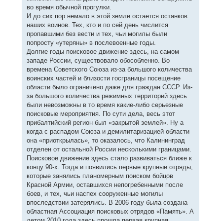
во время обычной прогулки.
И до сих пор немало в этой земле остается останков
наших воинов. Тех, кто и по сей день числится
пропавшими без вести и тех, чьи могилы были
попросту «утеряны» в послевоенные годы.
Долгие годы поисковое движение здесь, на самом
западе России, существовало обособленно. Во
времена Советского Союза из-за большого количества
воинских частей и близости госграницы посещение
области было ограничено даже для граждан СССР. Из-
за большого количества режимных территорий здесь
были невозможны в то время какие-либо серьезные
поисковые мероприятия. По сути дела, весь этот
прибалтийский регион был «закрытой землей». Ну а
когда с распадом Союза и демилитаризацией области
она «приоткрылась», то оказалось, что Калининград
отделен от остальной России несколькими границами.
Поисковое движение здесь стало развиваться ближе к
концу 90-х. Тогда и появились первые крупные отряды,
которые занялись планомерным поиском бойцов
Красной Армии, оставшихся непогребенными после
боев, и тех, чьи наспех сооруженные могилы
впоследствии затерялись. В 2006 году была создана
областная Ассоциация поисковых отрядов «Память». А
летом 2010 года здесь прошла первая крупная