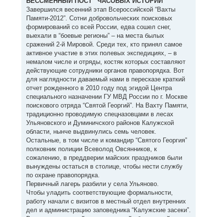
БЕССМЕННЫЙ ПОСТ “ЧАСОВЫХ ИСТОРИИ”
у
Завершился весенний этап Всероссийской “Вахты
Памяти-2012”. Сотни добровольческих поисковых
формирований со всей России, едва сошел снег,
выехали в “боевые регионы” – на места былых
сражений 2-й Мировой. Среди тех, кто принял самое
активное участие в этих полевых экспедициях, – в
немалом числе и отряды, костяк которых составляют
действующие сотрудники органов правопорядка. Вот
для наглядности даваемый нами в пересказе краткий
отчет рожденного в 2010 году под эгидой Центра
специального назначении ГУ МВД России по г. Москве
поискового отряда “Святой Георгий”. На Вахту Памяти,
традиционно проводимую спецназовцами в лесах
Ульяновского и Думиничского районов Калужской
области, нынче выдвинулись семь человек.
Остальные, в том числе и командир “Святого Георгия”
полковник полиции Всеволод Овсянников, к
сожалению, в преддверии майских праздников были
вынуждены остаться в столице, чтобы нести службу
по охране правопорядка.
Первичный лагерь разбили у села Ульяново.
Чтобы уладить соответствующие формальности,
работу начали с визитов в местный отдел внутренних
дел и администрацию заповедника “Калужские засеки”.