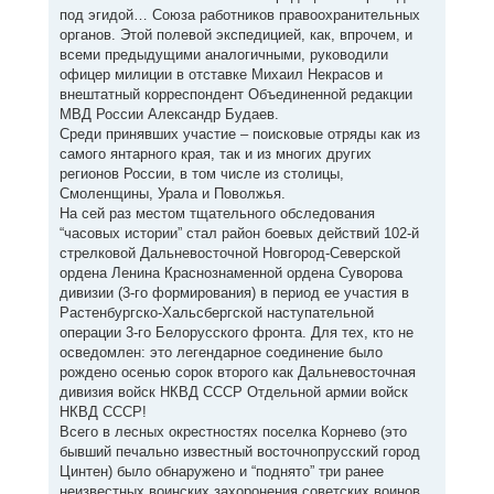
под эгидой… Союза работников правоохранительных
органов. Этой полевой экспедицией, как, впрочем, и
всеми предыдущими аналогичными, руководили
офицер милиции в отставке Михаил Некрасов и
внештатный корреспондент Объединенной редакции
МВД России Александр Будаев.
Среди принявших участие – поисковые отряды как из
самого янтарного края, так и из многих других
регионов России, в том числе из столицы,
Смоленщины, Урала и Поволжья.
На сей раз местом тщательного обследования
“часовых истории” стал район боевых действий 102-й
стрелковой Дальневосточной Новгород-Северской
ордена Ленина Краснознаменной ордена Суворова
дивизии (3-го формирования) в период ее участия в
Растенбургско-Хальсбергской наступательной
операции 3-го Белорусского фронта. Для тех, кто не
осведомлен: это легендарное соединение было
рождено осенью сорок второго как Дальневосточная
дивизия войск НКВД СССР Отдельной армии войск
НКВД СССР!
Всего в лесных окрестностях поселка Корнево (это
бывший печально известный восточнопрусский город
Цинтен) было обнаружено и “поднято” три ранее
неизвестных воинских захоронения советских воинов,