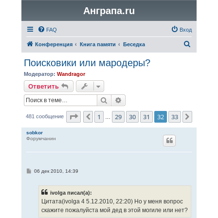
Анграпа.ru
FAQ
Вход
П
Конференция
Книга памяти
Беседка
о
Поисковики или мародеры?
и
Модератор:
Wandragor
с
Ответить
к
Поиск
Расширенный поиск
Страница
32
из
33
1
29
30
31
32
33
Пред.
След.
481 сообщение
…
sobkor
Форумчанин
С
06 дек 2010, 14:39
о
о
б
ivolga писал(а):
щ
е
Цитата(ivolga 4 5.12.2010, 22:20) Но у меня вопрос
н
скажите пожалуйста мой дед в этой могиле или нет?
и
е