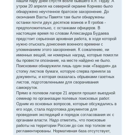
нашли пару дней спустя возле бывшего н.п. Гедау. А
утром 20 апреля на северной окраине Корнево было
обнаружено неучтенное братское захоронение. До
окончания Вахты Памяти там были обнаружены
останки почти двух десятков воинов и 8 гробов -
предположительно, с останками офицеров. В
настоящее время по словам Александра Будаева
предстоит серьезная архивная работа, в ходе которой
нужно отыскать донесения военного времени с
упоминанием этого захоронения. К сожалению, ни
именных вещей, ни номерных наград, которые помогли
бы провести опознание, на месте найдено не было.
Поисковики обнаружили лишь один знак «Гвардия» да
стопку листков бумаги, которую сперва приняли за
документы, и которая оказалась обрывками газетных
листов, подготовленными для сворачивания
самокруток.
Прямо в полевом лагере 21 апреля прошел выездной
семинар по организации полевых поисковых работ.
Одним из основных вопросов, которые обсуждались в
его ходе, стала подготовка документов для
проведения экспедиций и порядок согласования их с
органами власти. Надо отметить, что поисковые
работы на территории России до сих пор толком не
регламентированы. Нормативная база отсутствует,