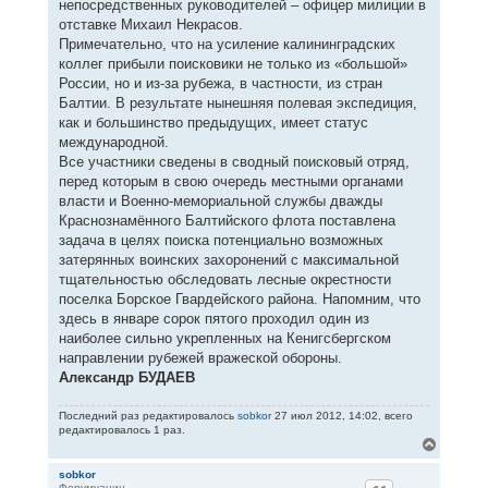
непосредственных руководителей – офицер милиции в
отставке Михаил Некрасов.
Примечательно, что на усиление калининградских
коллег прибыли поисковики не только из «большой»
России, но и из-за рубежа, в частности, из стран
Балтии. В результате нынешняя полевая экспедиция,
как и большинство предыдущих, имеет статус
международной.
Все участники сведены в сводный поисковый отряд,
перед которым в свою очередь местными органами
власти и Военно-мемориальной службы дважды
Краснознамённого Балтийского флота поставлена
задача в целях поиска потенциально возможных
затерянных воинских захоронений с максимальной
тщательностью обследовать лесные окрестности
поселка Борское Гвардейского района. Напомним, что
здесь в январе сорок пятого проходил один из
наиболее сильно укрепленных на Кенигсбергском
направлении рубежей вражеской обороны.
Александр БУДАЕВ
Последний раз редактировалось
sobkor
27 июл 2012, 14:02, всего
редактировалось 1 раз.
В
е
р
sobkor
Форумчанин