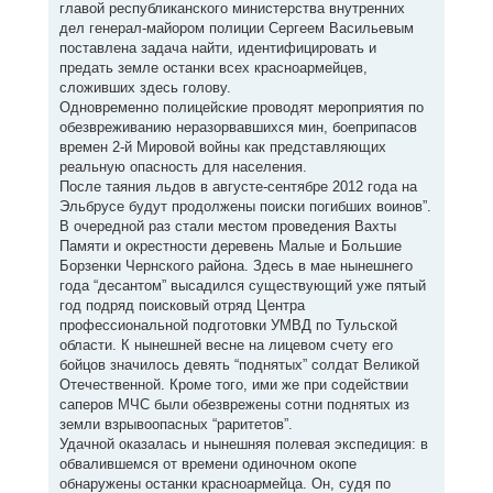
главой республиканского министерства внутренних
дел генерал-майором полиции Сергеем Васильевым
поставлена задача найти, идентифицировать и
предать земле останки всех красноармейцев,
сложивших здесь голову.
Одновременно полицейские проводят мероприятия по
обезвреживанию неразорвавшихся мин, боеприпасов
времен 2-й Мировой войны как представляющих
реальную опасность для населения.
После таяния льдов в августе-сентябре 2012 года на
Эльбрусе будут продолжены поиски погибших воинов”.
В очередной раз стали местом проведения Вахты
Памяти и окрестности деревень Малые и Большие
Борзенки Чернского района. Здесь в мае нынешнего
года “десантом” высадился существующий уже пятый
год подряд поисковый отряд Центра
профессиональной подготовки УМВД по Тульской
области. К нынешней весне на лицевом счету его
бойцов значилось девять “поднятых” солдат Великой
Отечественной. Кроме того, ими же при содействии
саперов МЧС были обезврежены сотни поднятых из
земли взрывоопасных “раритетов”.
Удачной оказалась и нынешняя полевая экспедиция: в
обвалившемся от времени одиночном окопе
обнаружены останки красноармейца. Он, судя по