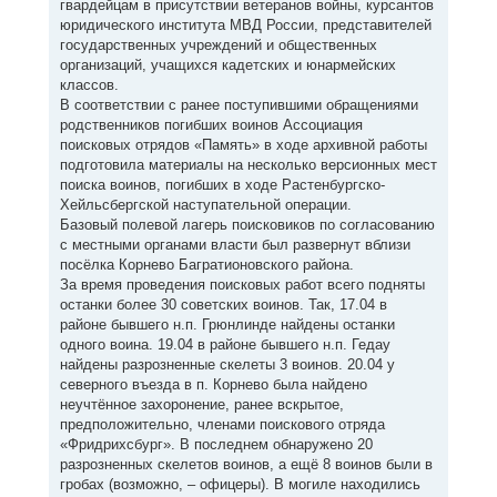
гвардейцам в присутствии ветеранов войны, курсантов
юридического института МВД России, представителей
государственных учреждений и общественных
организаций, учащихся кадетских и юнармейских
классов.
В соответствии с ранее поступившими обращениями
родственников погибших воинов Ассоциация
поисковых отрядов «Память» в ходе архивной работы
подготовила материалы на несколько версионных мест
поиска воинов, погибших в ходе Растенбургско-
Хейльсбергской наступательной операции.
Базовый полевой лагерь поисковиков по согласованию
с местными органами власти был развернут вблизи
посёлка Корнево Багратионовского района.
За время проведения поисковых работ всего подняты
останки более 30 советских воинов. Так, 17.04 в
районе бывшего н.п. Грюнлинде найдены останки
одного воина. 19.04 в районе бывшего н.п. Гедау
найдены разрозненные скелеты 3 воинов. 20.04 у
северного въезда в п. Корнево была найдено
неучтённое захоронение, ранее вскрытое,
предположительно, членами поискового отряда
«Фридрихсбург». В последнем обнаружено 20
разрозненных скелетов воинов, а ещё 8 воинов были в
гробах (возможно, – офицеры). В могиле находились