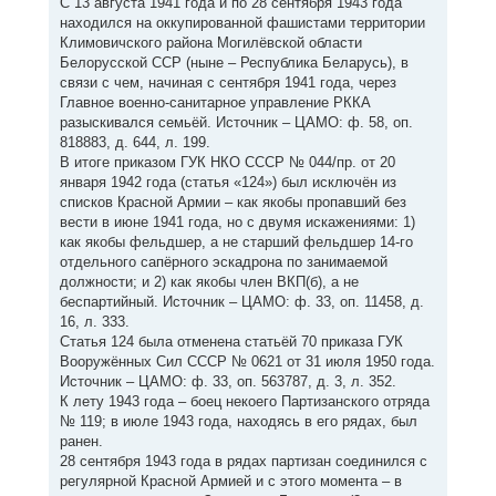
С 13 августа 1941 года и по 28 сентября 1943 года
находился на оккупированной фашистами территории
Климовичского района Могилёвской области
Белорусской ССР (ныне – Республика Беларусь), в
связи с чем, начиная с сентября 1941 года, через
Главное военно-санитарное управление РККА
разыскивался семьёй. Источник – ЦАМО: ф. 58, оп.
818883, д. 644, л. 199.
В итоге приказом ГУК НКО СССР № 044/пр. от 20
января 1942 года (статья «124») был исключён из
списков Красной Армии – как якобы пропавший без
вести в июне 1941 года, но с двумя искажениями: 1)
как якобы фельдшер, а не старший фельдшер 14-го
отдельного сапёрного эскадрона по занимаемой
должности; и 2) как якобы член ВКП(б), а не
беспартийный. Источник – ЦАМО: ф. 33, оп. 11458, д.
16, л. 333.
Статья 124 была отменена статьёй 70 приказа ГУК
Вооружённых Сил СССР № 0621 от 31 июля 1950 года.
Источник – ЦАМО: ф. 33, оп. 563787, д. 3, л. 352.
К лету 1943 года – боец некоего Партизанского отряда
№ 119; в июле 1943 года, находясь в его рядах, был
ранен.
28 сентября 1943 года в рядах партизан соединился с
регулярной Красной Армией и с этого момента – в