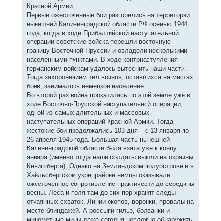
Красной Армии.
Первые ожесточенные бои разгорелись на территории
нынешней Калининградской области РФ осенью 1944
года, когда в ходе Прибалтийской наступательной
операции советские войска перешли восточную
границу Восточной Пруссии и овладели несколькими
населенными пунктами. В ходе контрнаступления
германским войскам удалось вытеснить наши части.
Тогда захоронением тел воинов, оставшихся на местах
боев, занималось немецкое население.
Во второй раз война прокатилась по этой земле уже в
ходе Восточно-Прусской наступательной операции,
одной из самых длительных и массовых
наступательных операций Красной Армии. Тогда
жестокие бои продолжались 103 дня – с 13 января по
26 апреля 1945 года. Большая часть нынешней
Калининградской области была взята уже к концу
января (именно тогда наши солдаты вышли на окраины
Кенигсберга). Однако на Земландском полуострове и в
Хайльсбергском укрепрайоне немцы оказывали
ожесточенное сопротивление практически до середины
весны. Леса и поля там до сих пор хранят следы
отчаянных схваток. Линии окопов, воронки, провалы на
месте блиндажей. А россыпи гильз, болванки и
минометные мины даже сегодня несложно обнаружить