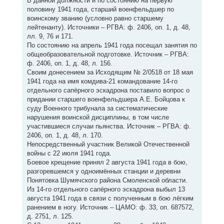
В данной должности и по состоянию на первую
половину 1941 года, старший военфельдшер по
воинскому званию (условно равно старшему
лейтенанту). Источники – РГВА: ф. 2406, оп. 1, д. 48,
лл. 9, 76 и 171.
По состоянию на апрель 1941 года посещал занятия по
общеобразовательной подготовке. Источник – РГВА:
ф. 2406, оп. 1, д. 48, л. 156.
Своим донесением за Исходящим № 2/0518 от 18 мая
1941 года на имя комдива-21 командование 14-го
отдельного сапёрного эскадрона поставило вопрос о
придании старшего военфельдшера А.Е. Бойцова к
суду Военного трибунала за систематические
нарушения воинской дисциплины, в том числе
участившиеся случаи пьянства. Источник – РГВА: ф.
2406, оп. 1, д. 48, л. 170.
Непосредственный участник Великой Отечественной
войны с 22 июля 1941 года.
Боевое крещение принял 2 августа 1941 года в бою,
разгоревшемся у одноимённых станции и деревни
Понятовка Шумячского района Смоленской области.
Из 14-го отдельного сапёрного эскадрона выбыл 13
августа 1941 года в связи с полученным в бою лёгким
ранением в ногу. Источник – ЦАМО: ф. 33, оп. 687572,
д. 2751, л. 125.