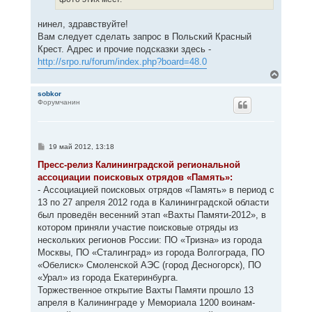
нинел, здравствуйте!
Вам следует сделать запрос в Польский Красный
Крест. Адрес и прочие подсказки здесь -
http://srpo.ru/forum/index.php?board=48.0
В
е
р
sobkor
Форумчанин
н
у
т
ь
с
С
19 май 2012, 13:18
я
о
к
о
Пресс-релиз Калининградской региональной
н
б
ассоциации поисковых отрядов «Память»:
щ
а
е
- Ассоциацией поисковых отрядов «Память» в период с
ч
н
а
13 по 27 апреля 2012 года в Калининградской области
и
л
е
был проведён весенний этап «Вахты Памяти-2012», в
у
котором приняли участие поисковые отряды из
нескольких регионов России: ПО «Тризна» из города
Москвы, ПО «Сталинград» из города Волгограда, ПО
«Обелиск» Смоленской АЭС (город Десногорск), ПО
«Урал» из города Екатеринбурга.
Торжественное открытие Вахты Памяти прошло 13
апреля в Калининграде у Мемориала 1200 воинам-