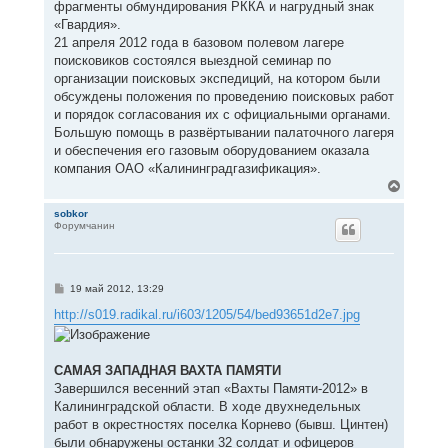
фрагменты обмундирования РККА и нагрудный знак
«Гвардия».
21 апреля 2012 года в базовом полевом лагере
поисковиков состоялся выездной семинар по
организации поисковых экспедиций, на котором были
обсуждены положения по проведению поисковых работ
и порядок согласования их с официальными органами.
Большую помощь в развёртывании палаточного лагеря
и обеспечения его газовым оборудованием оказала
компания ОАО «Калининградгазификация».
В
е
р
sobkor
Форумчанин
н
у
т
ь
с
С
19 май 2012, 13:29
я
о
к
о
http://s019.radikal.ru/i603/1205/54/bed93651d2e7.jpg
н
б
щ
а
е
ч
н
а
САМАЯ ЗАПАДНАЯ ВАХТА ПАМЯТИ
и
л
е
Завершился весенний этап «Вахты Памяти-2012» в
у
Калининградской области. В ходе двухнедельных
работ в окрестностях поселка Корнево (бывш. Цинтен)
были обнаружены останки 32 солдат и офицеров