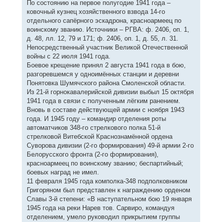
По состоянию на первое полугодие 1941 года –
ковочный кузнец хозяйственного взвода 14-го
отдельного сапёрного эскадрона, красноармеец по
воинскому званию. Источники – РГВА: ф. 2406, оп. 1,
д. 48, лл. 12, 79 и 171; ф. 2406, оп. 1, д. 55, л. 31.
Непосредственный участник Великой Отечественной
войны с 22 июля 1941 года.
Боевое крещение принял 2 августа 1941 года в бою,
разгоревшемся у одноимённых станции и деревни
Понятовка Шумячского района Смоленской области.
Из 21-й горнокавалерийской дивизии выбыл 15 октября
1941 года в связи с полученным лёгким ранением.
Вновь в составе действующей армии с ноября 1943
года. И 1945 году – командир отделения роты
автоматчиков 348-го стрелкового полка 51-й
стрелковой Витебской Краснознамённой ордена
Суворова дивизии (2-го формирования) 49-й армии 2-го
Белорусского фронта (2-го формирования),
красноармеец по воинскому званию; беспартийный;
боевых наград не имел.
11 февраля 1945 года комполка-348 подполковником
Григоряном был представлен к награждению орденом
Славы 3-й степени: «В наступательном бою 19 января
1945 года на реки Нарев тов. Сарвиро, командуя
отделением, умело руководил прикрытием группы