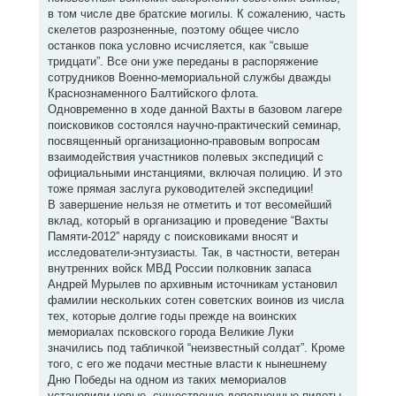
в том числе две братские могилы. К сожалению, часть
скелетов разрозненные, поэтому общее число
останков пока условно исчисляется, как “свыше
тридцати”. Все они уже переданы в распоряжение
сотрудников Военно-мемориальной службы дважды
Краснознаменного Балтийского флота.
Одновременно в ходе данной Вахты в базовом лагере
поисковиков состоялся научно-практический семинар,
посвященный организационно-правовым вопросам
взаимодействия участников полевых экспедиций с
официальными инстанциями, включая полицию. И это
тоже прямая заслуга руководителей экспедиции!
В завершение нельзя не отметить и тот весомейший
вклад, который в организацию и проведение “Вахты
Памяти-2012” наряду с поисковиками вносят и
исследователи-энтузиасты. Так, в частности, ветеран
внутренних войск МВД России полковник запаса
Андрей Мурылев по архивным источникам установил
фамилии нескольких сотен советских воинов из числа
тех, которые долгие годы прежде на воинских
мемориалах псковского города Великие Луки
значились под табличкой “неизвестный солдат”. Кроме
того, с его же подачи местные власти к нынешнему
Дню Победы на одном из таких мемориалов
установили новые, существенно дополненные пилоты