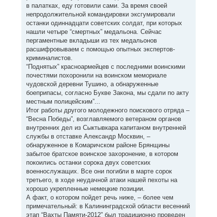
в палатках, еду готовили сами. За время своей
непродолжительной командировки эксгумировали
останки одиннадцати советских солдат, при которых
нашли четыре “смертных” медальона. Сейчас
пергаментные вкладыши из тех медальонов
расшифровываем с помощью опытных экспертов-
криминалистов.
“Поднятых” красноармейцев с последними воинскими
почестями похоронили на воинском мемориале
чудовской деревни Тушино, а обнаруженные
боеприпасы, согласно Букве Закона, мы сдали по акту
местным полицейским”...
Итог работы другого молодежного поискового отряда –
“Весна Победы”, возглавляемого ветераном органов
внутренних дел из Сыктывкара капитаном внутренней
службы в отставке Александр Москвин, –
обнаруженное в Комаричском районе Брянщины
забытое братское воинское захоронение, в котором
покоились останки сорока двух советских
военнослужащих. Все они погибли в марте сорок
третьего, в ходе неудачной атаки нашей пехоты на
хорошо укрепленные немецкие позиции.
А факт, о котором пойдет речь ниже, – более чем
примечательный: в Калининградской области весенний
этап “Вахты Памяти-2012” был традиционно проведен