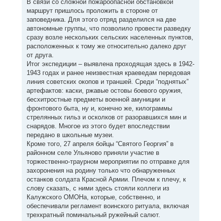
В связи со сложной пожароопасной обстановкой
маршрут пришлось проложить в стороне от
заповедника. Для этого отряд разделился на две
автономные группы, что позволило провести разведку
сразу возле нескольких сельских населенных пунктов,
расположенных к тому же относительно далеко друг
от друга.
Итог экспедиции – выявлена проходящая здесь в 1942-
1943 годах и ранее неизвестная краеведам передовая
линия советских окопов и траншей. Среди “поднятых”
артефактов: каски, ржавые остовы боевого оружия,
бесхитростные предметы военной амуниции и
фронтового быта, ну и, конечно же, килограммы
стрелянных гильз и осколков от разоравшихся мин и
снарядов. Многое из этого будет впоследствии
передано в школьные музеи.
Кроме того, 27 апреля бойцы “Святого Георгия” в
районном селе Ульяново приняли участие в
торжественно-траурном мероприятии по отправке для
захоронения на родину только что обнаруженных
останков солдата Красной Армии. Плечом к плечу, к
слову сказать, с ними здесь стояли коллеги из
Калужского ОМОНа, которые, собственно, и
обеспечивали регламент воинского ритуала, включая
трехкратный поминальный ружейный салют.