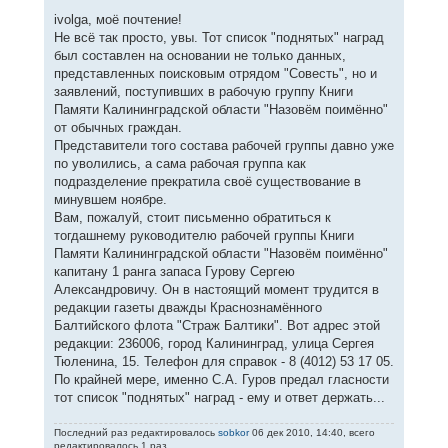
ivolga, моё почтение!
Не всё так просто, увы. Тот список "поднятых" наград
был составлен на основании не только данных,
представленных поисковым отрядом "Совесть", но и
заявлений, поступивших в рабочую группу Книги
Памяти Калининградской области "Назовём поимённо"
от обычных граждан.
Представители того состава рабочей группы давно уже
по уволились, а сама рабочая группа как
подразделение прекратила своё существование в
минувшем ноябре.
Вам, пожалуй, стоит письменно обратиться к
тогдашнему руководителю рабочей группы Книги
Памяти Калининградской области "Назовём поимённо"
капитану 1 ранга запаса Гурову Сергею
Александровичу. Он в настоящий момент трудится в
редакции газеты дважды Краснознамённого
Балтийского флота "Страж Балтики". Вот адрес этой
редакции: 236006, город Калининград, улица Сергея
Тюленина, 15. Телефон для справок - 8 (4012) 53 17 05.
По крайней мере, именно С.А. Гуров предал гласности
тот список "поднятых" наград - ему и ответ держать...
Последний раз редактировалось
sobkor
06 дек 2010, 14:40, всего
редактировалось 1 раз.