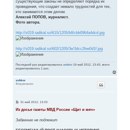
существующие законы не определяют порядка их
проведения, что создает немало трудностей для тех,
кто занимается этим делом.
Алексей ПОПОВ, журналист.
Фото автора.
http://s019.radikal.ru/i615/1205/b8/cbb0964a4dcd.jpg
http://s019.radikal.ru/i602/1205/3e/3dcc2fee0d1f.jpg
Последний раз редактировалось
sobkor
19 май 2012, 13:43, всего
редактировалось 1 раз.
В
е
р
sobkor
Форумчанин
н
у
т
ь
с
С
31 май 2012, 13:03
я
о
к
о
Из досье газеты МВД России «Щит и меч»
н
б
щ
а
е
Забвению не подлежит
ч
н
а
и
л
е