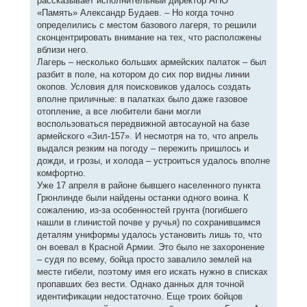
рассказывает исполнительный директор АПО
«Память» Александр Будаев. – Но когда точно
определились с местом базового лагеря, то решили
сконцентрировать внимание на тех, что расположены
вблизи него.
Лагерь – несколько больших армейских палаток – был
разбит в поле, на котором до сих пор видны линии
окопов. Условия для поисковиков удалось создать
вполне приличные: в палатках было даже газовое
отопление, а все любители бани могли
воспользоваться передвижной автосауной на базе
армейского «Зил-157». И несмотря на то, что апрель
выдался резким на погоду – пережить пришлось и
дожди, и грозы, и холода – устроиться удалось вполне
комфортно.
Уже 17 апреля в районе бывшего населенного пункта
Грюнлинде были найдены останки одного воина. К
сожалению, из-за особенностей грунта (погибшего
нашли в глинистой почве у ручья) по сохранившимся
деталям униформы удалось установить лишь то, что
он воевал в Красной Армии. Это было не захоронение
– судя по всему, бойца просто завалило землей на
месте гибели, поэтому имя его искать нужно в списках
пропавших без вести. Однако данных для точной
идентификации недостаточно. Еще троих бойцов