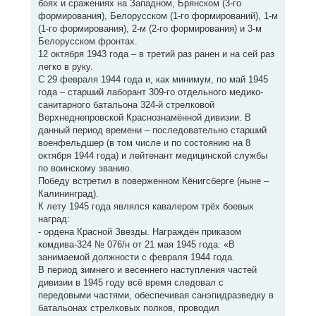
боях и сражениях на Западном, Брянском (3-го
формирования), Белорусском (1-го формирований), 1-м
(1-го формирования), 2-м (2-го формирования) и 3-м
Белорусском фронтах.
12 октября 1943 года – в третий раз ранен и на сей раз
легко в руку.
С 29 февраля 1944 года и, как минимум, по май 1945
года – старший лаборант 309-го отдельного медико-
санитарного батальона 324-й стрелковой
Верхнеднепровской Краснознамённой дивизии. В
данный период времени – последовательно старший
военфельдшер (в том числе и по состоянию на 8
октября 1944 года) и лейтенант медицинской службы
по воинскому званию.
Победу встретил в поверженном Кёнигсберге (ныне –
Калининград).
К лету 1945 года являлся кавалером трёх боевых
наград:
- ордена Красной Звезды. Награждён приказом
комдива-324 № 076/н от 21 мая 1945 года: «В
занимаемой должности с февраля 1944 года.
В период зимнего и весеннего наступления частей
дивизии в 1945 году всё время следовал с
передовыми частями, обеспечивая санэпидразведку в
батальонах стрелковых полков, проводил