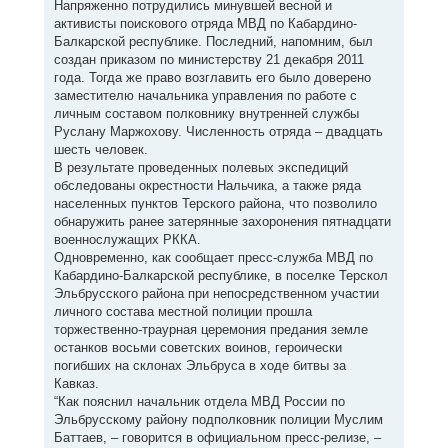
Напряженно потрудились минувшей весной и
активисты поискового отряда МВД по Кабардино-
Балкарской республике. Последний, напомним, был
создан приказом по министерству 21 декабря 2011
года. Тогда же право возглавить его было доверено
заместителю начальника управления по работе с
личным составом полковнику внутренней службы
Руслану Маржохову. Численность отряда – двадцать
шесть человек.
В результате проведенных полевых экспедиций
обследованы окрестности Нальчика, а также ряда
населенных пунктов Терского района, что позволило
обнаружить ранее затерянные захоронения пятнадцати
военнослужащих РККА.
Одновременно, как сообщает пресс-служба МВД по
Кабардино-Балкарской республике, в поселке Терскол
Эльбрусского района при непосредственном участии
личного состава местной полиции прошла
торжественно-траурная церемония предания земле
останков восьми советских воинов, героически
погибших на склонах Эльбруса в ходе битвы за
Кавказ.
“Как пояснил начальник отдела МВД России по
Эльбрусскому району подполковник полиции Муслим
Баттаев, – говорится в официальном пресс-релизе, –