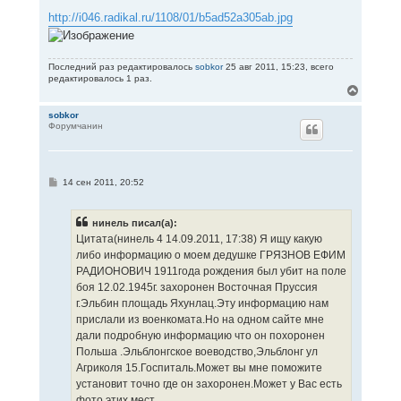
http://i046.radikal.ru/1108/01/b5ad52a305ab.jpg
Последний раз редактировалось
sobkor
25 авг 2011, 15:23, всего
редактировалось 1 раз.
В
е
р
sobkor
Форумчанин
н
у
т
ь
с
С
14 сен 2011, 20:52
я
о
к
о
н
б
нинель писал(а):
щ
а
е
Цитата(нинель 4 14.09.2011, 17:38) Я ищу какую
ч
н
а
либо информацию о моем дедушке ГРЯЗНОВ ЕФИМ
и
л
е
РАДИОНОВИЧ 1911года рождения был убит на поле
у
боя 12.02.1945г. захоронен Восточная Пруссия
г.Эльбин площадь Яхунлац.Эту информацию нам
прислали из военкомата.Но на одном сайте мне
дали подробную информацию что он похоронен
Польша .Эльблонгское воеводство,Эльблонг ул
Агриколя 15.Госпиталь.Может вы мне поможите
установит точно где он захоронен.Может у Вас есть
фото этих мест.