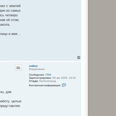
иал с землей
один из самых
ись четверо
нав об этом,
школа,
 лицо и имя…
В
е
р
sobkor
н
Форумчанин
у
Сообщения:
7584
т
Зарегистрирован:
08 авг 2005, 19:04
ь
Откуда:
Калининград
с
К
Контактная информация:
я
о
к
н
ны, дав
т
н
а
а
к
ч
работу, целью
т
а
 представляю
н
л
а
у
я
и