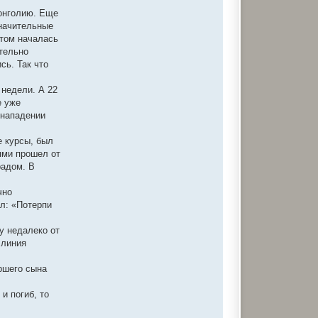
а
Монголию. Еще
я
и
значительные
н
етом началась
ф
о
ательно
р
сь. Так что
м
а
ц
 недели. А 22
и
я
е уже
п
 нападении
о
л
ь
е курсы, был
з
о
ями прошел от
в
радом. В
а
т
е
чно
л
я
ал: «Потерпи
s
o
b
у недалеко от
k
 линия
o
r
аршего сына
и погиб, то