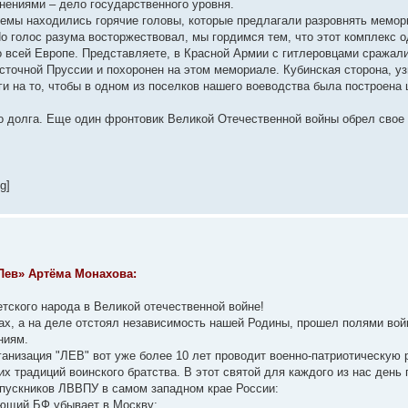
онениями – дело государственного уровня.
темы находились горячие головы, которые предлагали разровнять мемор
Но голос разума восторжествовал, мы гордимся тем, что этот комплекс 
во всей Европе. Представляете, в Красной Армии с гитлеровцами сражал
осточной Пруссии и похоронен на этом мемориале. Кубинская сторона, уз
и на то, чтобы в одном из поселков нашего воеводства была построена 
 долга. Еще один фронтовик Великой Отечественной войны обрел свое
mg]
Лев» Артёма Монахова:
тского народа в Великой отечественной войне!
вах, а на деле отстоял независимость нашей Родины, прошел полями вой
ниям.
анизация "ЛЕВ" вот уже более 10 лет проводит военно-патриотическую 
х традиций воинского братства. В этот святой для каждого из нас день
ыпускников ЛВВПУ в самом западном крае России:
ующий БФ убывает в Москву;