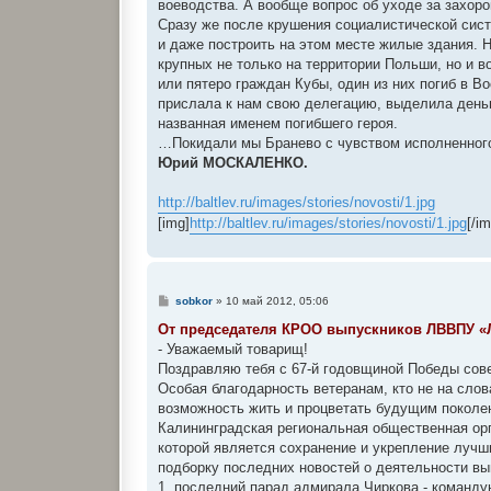
воеводства. А вообще вопрос об уходе за захор
Сразу же после крушения социалистической сис
и даже построить на этом месте жилые здания. 
крупных не только на территории Польши, но и 
или пятеро граждан Кубы, один из них погиб в В
прислала к нам свою делегацию, выделила деньг
названная именем погибшего героя.
…Покидали мы Бранево с чувством исполненного
Юрий МОСКАЛЕНКО.
http://baltlev.ru/images/stories/novosti/1.jpg
[img]
http://baltlev.ru/images/stories/novosti/1.jpg
[/i
С
sobkor
»
10 май 2012, 05:06
о
о
От председателя КРОО выпускников ЛВВПУ «
б
- Уважаемый товарищ!
щ
е
Поздравляю тебя с 67-й годовщиной Победы сове
н
Особая благодарность ветеранам, кто не на сло
и
е
возможность жить и процветать будущим поколе
Калининградская региональная общественная орг
которой является сохранение и укрепление лучши
подборку последних новостей о деятельности в
1. последний парад адмирала Чиркова - команд