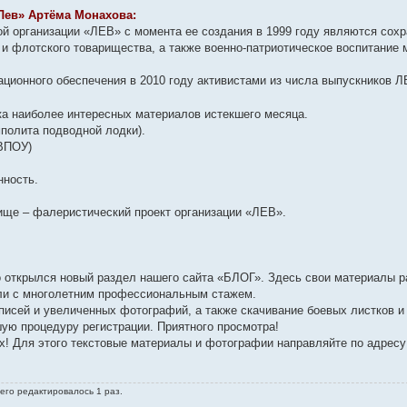
Лев» Артёма Монахова:
й организации «ЛЕВ» с момента ее создания в 1999 году являются сохр
 и флотского товарищества, а также военно-патриотическое воспитание
ационного обеспечения в 2010 году активистами из числа выпускников 
а наиболее интересных материалов истекшего месяца.
мполита подводной лодки).
ВВПОУ)
нность.
ище – фалеристический проект организации «ЛЕВ».
то открылся новый раздел нашего сайта «БЛОГ». Здесь свои материалы
ли с многолетним профессиональным стажем.
писей и увеличенных фотографий, а также скачивание боевых листков и 
ую процедуру регистрации. Приятного просмотра!
х! Для этого текстовые материалы и фотографии направляйте по адресу
сего редактировалось 1 раз.