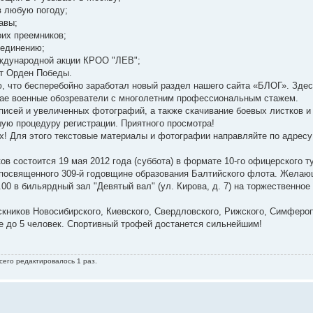
 в любую погоду;
авы;
оих преемников;
ъединению;
еждународной акции КРОО "ЛЕВ";
ет Орден Победы.
ю, что бесперебойно заработал новый раздел нашего сайта «БЛОГ». Здес
ае военные обозреватели с многолетним профессиональным стажем.
писей и увеличенных фотографий, а также скачивание боевых листков и 
ую процедуру регистрации. Приятного просмотра!
х! Для этого текстовые материалы и фотографии направляйте по адресу
в состоится 19 мая 2012 года (суббота) в формате 10-го офицерского т
 посвященного 309-й годовщине образования Балтийского флота. Жела
0 в бильярдный зал "Девятый вал" (ул. Кирова, д. 7) на торжественное
ников Новосибирского, Киевского, Свердловского, Рижского, Симфероп
е до 5 человек. Спортивный трофей достанется сильнейшим!
сего редактировалось 1 раз.