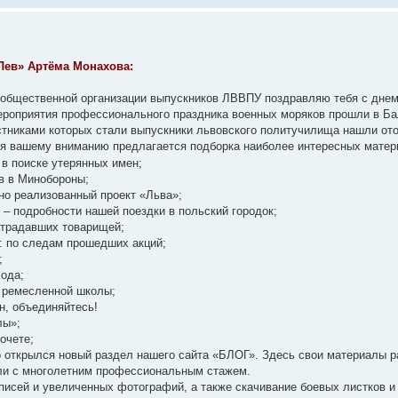
Лев» Артёма Монахова:
 общественной организации выпускников ЛВВПУ поздравляю тебя с днем
мероприятия профессионального праздника военных моряков прошли в Ба
астниками которых стали выпускники львовского политучилища нашли от
я вашему вниманию предлагается подборка наиболее интересных матер
 в поиске утерянных имен;
в в Минобороны;
но реализованный проект «Льва»;
 – подробности нашей поездки в польский городок;
страдавших товарищей;
: по следам прошедших акций;
;
хода;
 ремесленной школы;
н, объединяйтесь!
лы»;
очете;
то открылся новый раздел нашего сайта «БЛОГ». Здесь свои материалы
ли с многолетним профессиональным стажем.
писей и увеличенных фотографий, а также скачивание боевых листков и 