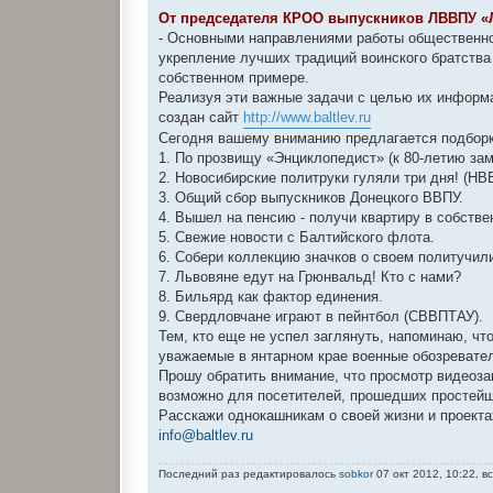
о
о
От председателя КРОО выпускников ЛВВПУ «
б
- Основными направлениями работы общественно
щ
е
укрепление лучших традиций воинского братства
н
собственном примере.
и
е
Реализуя эти важные задачи с целью их информ
создан сайт
http://www.baltlev.ru
Сегодня вашему вниманию предлагается подборк
1. По прозвищу «Энциклопедист» (к 80-летию за
2. Новосибирские политруки гуляли три дня! (Н
3. Общий сбор выпускников Донецкого ВВПУ.
4. Вышел на пенсию - получи квартиру в собстве
5. Свежие новости с Балтийского флота.
6. Собери коллекцию значков о своем политучил
7. Львовяне едут на Грюнвальд! Кто с нами?
8. Бильярд как фактор единения.
9. Свердловчане играют в пейнтбол (СВВПТАУ).
Тем, кто еще не успел заглянуть, напоминаю, ч
уважаемые в янтарном крае военные обозревате
Прошу обратить внимание, что просмотр видеоза
возможно для посетителей, прошедших простейш
Расскажи однокашникам о своей жизни и проекта
info@baltlev.ru
Последний раз редактировалось
sobkor
07 окт 2012, 10:22, в