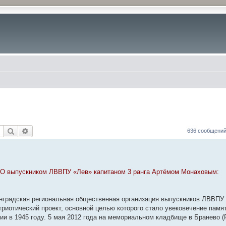
Поиск
Расширенный поиск
636 сообщени
О выпускником ЛВВПУ «Лев» капитаном 3 ранга Артёмом Монаховым:
нградская региональная общественная организация выпускников ЛВВПУ
иотический проект, основной целью которого стало увековечение памят
ии в 1945 году. 5 мая 2012 года на мемориальном кладбище в Бранево (