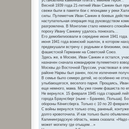
установлена каменная плита с именем героя...
Весной 1939 года 21-летний Иван Санкин был п
свежи были в памяти бои с японцами у реки Хал
силы. Пулеметчик Иван Санкин в боевых действи
наступательная операция под руководством комк
разгромлена. В Монголии стало немного спокойне
пороху Ивану Санкину удалось понюхать…
Его демобилизовали в середине июня 1941 года.
июня 1941 года воинский эшелон, в котором нахо
предвкушали встречу с родными и близкими, ока
фашистской Германии на Советский Союз.
Здесь же, в Москве, Иван Санкин и остался, уч
назначен сначала командиром пулеметного взвод
Москвы до Восточной Пруссии, участвовал в оп
районе Нарвы был ранен, после излечения получ
В семье было семеро детей, но особенно не отхо
улыбающегося, веселого парня. Прощаясь, Иван 
еще немного, мама. Мы уже гоним фашиста по ег
Не вернулся. 15 февраля 1945 года старший лей
города Браунсберг (ныне – Бранево, Польша). Б
обороны Кёнигсберга. Только с 10 по 20 февраля
С войны вернулся только отец, раненый, контуже
долго кровоточила. И как только было объявлен
Калининградскую область, мама сказала: «Надо е
может могилку где отыщем…»