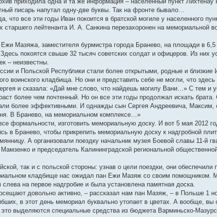
архив приходила одна и та же информация – населенный пункт Лихтенау 
тный писарь напутал одну-две буквы. Так на фронте бывало…
да, что все эти годы Иван покоится в братской могиле у населенного пун
ах старшего лейтенанта И. А. Санкина перезахоронен на мемориальной в
Ежи Мазяжа, заместителя бурмистра города Бранево, на площади в 6,5 
. Здесь покоятся свыше 32 тысяч советских солдат и офицеров. Из них 
ек – неизвестны.
оссии и Польской Республики стали более открытыми, родные и близкие
о воинского кладбища. Но они и представить себе не могли, что здесь 
Сергея и сказала: «Дай мне слово, что найдешь могилу Вани…» С тем и у
раст более чем почтенный. Но он все эти годы продолжал искать брата.
тали более эффективными. И однажды сын Сергея Андреевича, Максим,
Ваня. В Бранево, на мемориальном комплексе…»
все формальности, изготовить мемориальную доску. И вот 5 мая 2012 г
ись в Бранево, чтобы прикрепить мемориальную доску к надгробной плит
емянницу. А организовали поездку начальник музея Боевой славы 11-й г
Мамзенко и председатель Калининградской региональной общественной
йской, так и с польской стороны: узнав о цели поездки, они обеспечили 
ориальном кладбище нас ожидал пан Ежи Мазяж со своим помощником. 
м слева на первое надгробие и была установлена памятная доска.
посещают довольно активно, – рассказал нам пан Мазяж, – в Польше 1 н
бших, в этот день мемориал буквально утопает в цветах. А вообще, вы 
 это выделяются специальные средства из бюджета Варминьско-Мазурс