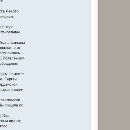
не
кта Лехово
оинском
гектара
установлены
 Ивана Санкина
покоится их
спокоилась...
 С появлением
 обрадовал
ода мы вместе
е. Сергей
вардейской
 организации
практически
Мы прошли по
оября
сами видите,
кого