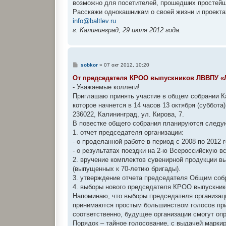
возможно для посетителей, прошедших простейш
Расскажи однокашникам о своей жизни и проекта
info@baltlev.ru
г. Калининград, 29 июля 2012 года.
С
sobkor
»
07 окт 2012, 10:20
о
о
От председателя КРОО выпускников ЛВВПУ «
б
- Уважаемые коллеги!
щ
е
Приглашаю принять участие в общем собрании К
н
которое начнется в 14 часов 13 октября (суббот
и
е
236022, Калининград, ул. Кирова, 7.
В повестке общего собрания планируются след
1. отчет председателя организации:
- о проделанной работе в период с 2008 по 2012 г
- о результатах поездки на 2-ю Всероссийскую 
2. вручение комплектов сувенирной продукции 
(выпущенных к 70-летию бригады).
3. утверждение отчета председателя Общим соб
4. выборы нового председателя КРОО выпускни
Напоминаю, что выборы председателя организац
принимаются простым большинством голосов прис
соответственно, будущее организации смогут оп
Порядок – тайное голосование, с выдачей марки