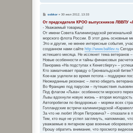
С
sobkor
»
30 июл 2012, 13:33
о
о
От председателя КРОО выпускников ЛВВПУ «
б
- Уважаемый товарищ!
щ
е
От имени Совета Калининградской региональной
н
морского флота России. В этот день основные 
и
е
Это и другие, не менее интересные события, уч
созданном нами сайте
http://www.baltlev.ru
Сегодн
истекшего месяца. Не иссякнет тема ветеранов –
Новые особенности и тайны финансовых расчето
Панорама «На подступах к Кенигсбергу» – успеш
Кто замалчивает правду о Грюнвальдской битве?
Кое-как уцелели во время потопа – поддержи по
Неожиданные резонанс – легко обидеть ветерана
Во Францию под парусом – путешествия львовян
Под флагом «Льва»: особенности морского пере
Львы вдохнули новую жизнь – вторая молодость
Автопробегом по бездорожью – моряки всех стра
Голландские встречи калининградской «Каравел
За что не любят Игоря Петровича? – отказали в п
Тем, кто еще не успел заглянуть, напоминаю, ч
уважаемые в янтарном крае военные обозревате
Прошу обратить внимание, что просмотр видеоза