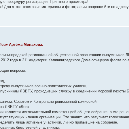
ую процедуру регистрации. Приятного просмотра!
х! Для этого текстовые материалы и фотографии направляйте по адресу
Лев» Артёма Монахова:
алининградской региональной общественной организации выпускников 
а) 2012 года в 211 аудитории Калининградского Дома офицеров флота по 
ующие вопросы:
од;
встречу выпускников военно-политических училищ.
выпускникам ЛВВПУ, проходивших службу в соединении морской пехоты 
ранием, Советом и Контрольно-ревизионной комиссией.
ков ЛВВПУ «Лев».
ии является исключительной компетенцией общего собрания, а его реше
утствующих членов организации. Это значит, что результат голосовани
ределить лишь активные участники, лично прибывшие на собрание.
рованных бюллетеней участникам.