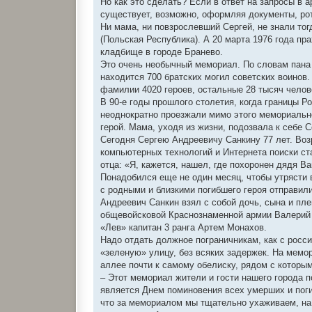
Но как это сделать? Если в ответ на запросы в 
существует, возможно, оформляя документы, ро
Ни мама, ни повзрослевший Сергей, не знали тог
(Польская Республика). А 20 марта 1976 года пр
кладбище в городе Бранево.
Это очень необычный мемориал. По словам пана 
находится 700 братских могил советских воинов
фамилии 4020 героев, остальные 28 тысяч челов
В 90-е годы прошлого столетия, когда границы Р
неоднократно проезжали мимо этого мемориальног
герой. Мама, уходя из жизни, подозвала к себе 
Сегодня Сергею Андреевичу Санкину 77 лет. Воз
компьютерных технологий и Интернета поиски с
отца: «Я, кажется, нашел, где похоронен дядя 
Понадобился еще не один месяц, чтобы утрясти 
с родными и близкими погибшего героя отправил
Андреевич Санкин взял с собой дочь, сына и пл
общевойсковой Краснознаменной армии Валерий 
«Лев» капитан 3 ранга Артем Монахов.
Надо отдать должное пограничникам, как с росси
«зеленую» улицу, без всяких задержек. На мем
аллее почти к самому обелиску, рядом с которы
– Этот мемориал жители и гости нашего города 
является Днем поминовения всех умерших и поги
что за мемориалом мы тщательно ухаживаем, на