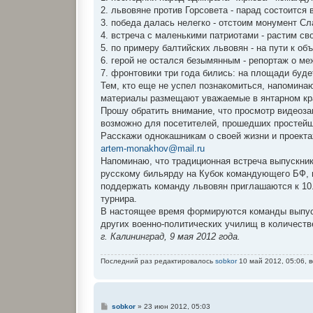
2. львовяне против Горсовета - парад состоится
3. победа далась нелегко - отстоим монумент Сл
4. встреча с маленькими патриотами - растим св
5. по примеру балтийских львовян - на пути к об
6. герой не остался безымянным - репортаж о м
7. фронтовики три года бились: на площади буд
Тем, кто еще не успел познакомиться, напомина
материалы размещают уважаемые в янтарном кр
Прошу обратить внимание, что просмотр видеоза
возможно для посетителей, прошедших простейш
Расскажи однокашникам о своей жизни и проекта
artem-monakhov@mail.ru
Напоминаю, что традиционная встреча выпускнико
русскому бильярду на Кубок командующего БФ,
поддержать команду львовян приглашаются к 10.0
турнира.
В настоящее время формируются команды выпуск
других военно-политических училищ в количеств
г. Калининград, 9 мая 2012 года.
Последний раз редактировалось
sobkor
10 май 2012, 05:06, в
С
sobkor
»
23 июн 2012, 05:03