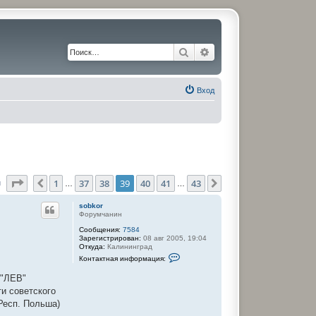
Поиск
Расширенный поиск
Вход
Страница
39
из
43
1
37
38
39
40
41
43
Пред.
След.
й
…
…
sobkor
Форумчанин
Сообщения:
7584
Зарегистрирован:
08 авг 2005, 19:04
Откуда:
Калининград
К
Контактная информация:
о
н
 "ЛЕВ"
т
а
и советского
к
Респ. Польша)
т
н