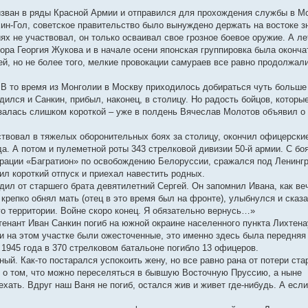
ризван в ряды Красной Армии и отправился для прохождения службы в 
хин-Гол, советское правительство было вынуждено держать на востоке 
ях не участвовал, он только осваивал свое грозное боевое оружие. А л
ора Георгия Жукова и в начале осени японская группировка была оконч
й, но не более того, мелкие провокации самураев все равно продолжали
 В то время из Монголии в Москву приходилось добираться чуть больше
дился и Санкин, прибыл, наконец, в столицу. Но радость бойцов, которы
залась слишком короткой – уже в полдень Вячеслав Молотов объявил о
аствовал в тяжелых оборонительных боях за столицу, окончил офицерски
а. А потом и пулеметной роты 343 стрелковой дивизии 50-й армии. С бо
ерации «Багратион» по освобождению Белоруссии, сражался под Ленинг
ил короткий отпуск и приехал навестить родных.
дил от старшего брата девятилетний Сергей. Он запомнил Ивана, как ве
крепко обнял мать (отец в это время был на фронте), улыбнулся и сказ
о территории. Войне скоро конец. Я обязательно вернусь…»
тенант Иван Санкин погиб на южной окраине населенного пункта Лихтена
ои на этом участке были ожесточенные, это именно здесь была передняя
 1945 года в 370 стрелковом батальоне погибло 13 офицеров.
ный. Как-то постарался успокоить жену, но все равно рана от потери ст
о о том, что можно переселяться в бывшую Восточную Пруссию, а ныне
хать. Вдруг наш Ваня не погиб, остался жив и живет где-нибудь. А если 