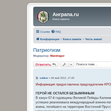
Анграпа.ru
Книга памяти
Ссылки
FAQ
Конференция
Книга памяти
Честь имею!
Патриотизм
Модератор:
Wandragor
Ответить
С
sobkor
»
06 май 2012, 17:45
о
о
Информация предоставлена председателем КРО
б
щ
е
ГЕРОЙ НЕ ОСТАЛСЯ БЕЗЫМЯННЫМ
н
В канун 67-й годовщины Великой Победы Калини
и
е
успешно реализовала международный военно-патр
воина, погибшего на территории Восточной Прусс