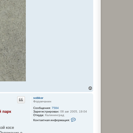
В
е
р
sobkor
н
Форумчанин
у
Сообщения:
7584
т
й парк
Зарегистрирован:
08 авг 2005, 19:04
ь
Откуда:
Калининград
с
К
Контактная информация:
я
о
к
н
кой косе
т
н
 Положение о
а