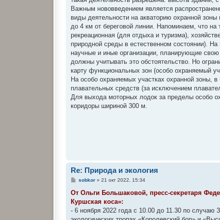
Важным нововведением является распространени
виды деятельности на акваторию охранной зоны 
до 4 км от береговой линии. Напоминаем, что н
рекреационная (для отдыха и туризма), хозяйств
природной среды в естественном состоянии). На
научные и иные организации, планирующие свою 
должны учитывать это обстоятельство. Но огран
карту функциональных зон (особо охраняемый у
На особо охраняемых участках охранной зоны, в 
плавательных средств (за исключением плавате
Для выхода моторных лодок за пределы особо о
коридоры шириной 300 м.
Re: Природа и экология
С
sobkor
»
21 окт 2022, 15:34
о
о
От Ольги Большаковой, пресс-секретаря Фед
б
Куршская коса»:
щ
е
- 6 ноября 2022 года с 10.00 до 11.30 по случа
н
экологических тропах «Королевский бор» и «Выс