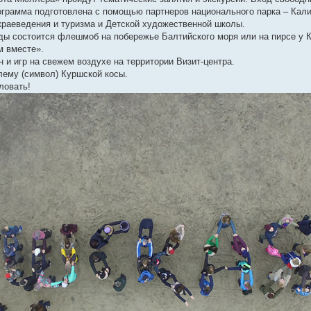
ограмма подготовлена с помощью партнеров национального парка – Кал
 краеведения и туризма и Детской художественной школы.
годы состоится флешмоб на побережье Балтийского моря или на пирсе у 
м вместе».
н и игр на свежем воздухе на территории Визит-центра.
лему (символ) Куршской косы.
ловать!