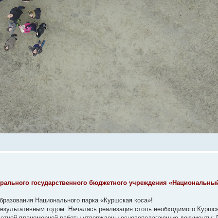
ерального государственного бюджетного учреждения «Национальны
 образования Национального парка «Куршская коса»!
ь результативным годом. Началась реализация столь необходимого Куршс
олетней планомерной работы утверждены основополагающие документы: