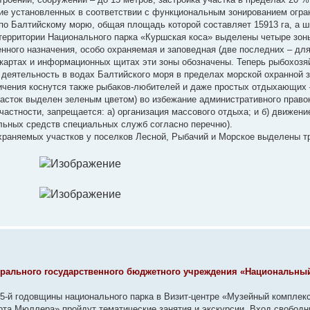
е установленных в соответствии с функциональным зонированием огра
по Балтийскому морю, общая площадь которой составляет 15913 га, а ш
а территории Национального парка «Куршская коса» выделены четыре зон
енного назначения, особо охраняемая и заповедная (две последних – дл
 картах и информационных щитах эти зоны обозначены. Теперь рыбохозя
деятельность в водах Балтийского моря в пределах морской охранной з
ичения коснутся также рыбаков-любителей и даже простых отдыхающих 
часток выделен зеленым цветом) во избежание административного право
частности, запрещается: а) организация массового отдыха; и б) движен
льных средств специальных служб согласно перечню).
храняемых участков у поселков Лесной, Рыбачий и Морское выделены т
ерального государственного бюджетного учреждения «Национальны
ю 35-й годовщины национального парка в Визит-центре «Музейный комплекс
ота Мюллера» пройдут тематические занятия и экскурсии. Вход свободн