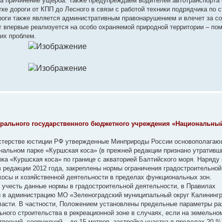
за причинение ущерба. Также предупреждаем водителей автотранспорта 
ке дороги от КПП до Лесного в связи с работой техники подрядчика по 
роги также является административным правонарушением и влечет за с
кт впервые реализуется на особо охраняемой природной территории – по
них проблем.
ерального государственного бюджетного учреждения «Национальны
нистерстве юстиции РФ утвержденные Минприроды России основополага
альном парке «Куршская коса» (в прежней редакции признано утративш
рка «Куршская коса» по границе с акваторией Балтийского моря. Наряду
 редакции 2012 года, закреплены нормы ограничения градостроительной
косы и хозяйственной деятельности в пределах функциональных зон.
учесть данные нормы в градостроительной деятельности, в Правилах
ы в администрацию МО «Зеленоградский муниципальный округ Калининг
бласти. В частности, Положением установлены предельные параметры р
ьного строительства в рекреационной зоне в случаях, если на земельно
троений, сооружений – до 15 метров, застройка участка в пределах 20 