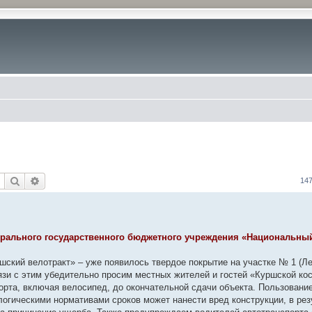
Поиск
Расширенный поиск
14
ерального государственного бюджетного учреждения «Национальны
шский велотракт» – уже появилось твердое покрытие на участке № 1 (Л
язи с этим убедительно просим местных жителей и гостей «Куршской ко
спорта, включая велосипед, до окончательной сдачи объекта. Пользовани
огическими нормативами сроков может нанести вред конструкции, в рез