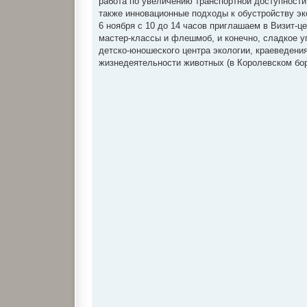
работа по увеличению транспортной доступности
также инновационные подходы к обустройству эк
6 ноября с 10 до 14 часов приглашаем в Визит-ц
мастер-классы и флешмоб, и конечно, сладкое уг
детско-юношеского центра экологии, краеведения
жизнедеятельности животных (в Королевском бор