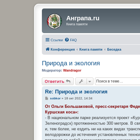
Анграпа.ru
Книга памяти
Ссылки
FAQ
Конференция
Книга памяти
Беседка
Природа и экология
Модератор:
Wandragor
Ответить
Re: Природа и экология
С
sobkor
»
18 окт 2022, 14:34
о
о
От Ольги Большаковой, пресс-секретаря Фед
б
Куршская коса»:
щ
е
- В национальном парке реализуется проект «Кур
н
Зеленоградск) протяженностью 300 метров. В св
и
е
и, тем более, не ездить ни на каких видах тран
велодорожки до истечения установленных технол