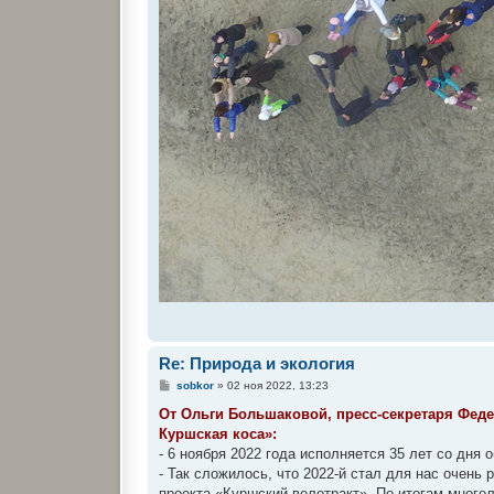
Re: Природа и экология
С
sobkor
»
02 ноя 2022, 13:23
о
о
От Ольги Большаковой, пресс-секретаря Фед
б
Куршская коса»:
щ
е
- 6 ноября 2022 года исполняется 35 лет со дня
н
- Так сложилось, что 2022-й стал для нас очен
и
е
проекта «Куршский велотракт». По итогам мног