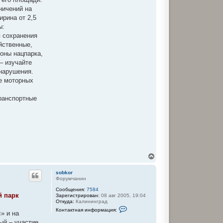
м
ничений на
а
ц
ирина от 2,5
и
ы:
я
п
я сохранения
о
йственные,
л
ь
оны нацпарка,
з
– изучайте
о
в
нарушения.
а
ие моторных
т
е
л
ранспортные
я
s
o
b
k
o
r
В
е
р
sobkor
н
Форумчанин
у
Сообщения:
7584
т
й парк
Зарегистрирован:
08 авг 2005, 19:04
ь
Откуда:
Калининград
с
К
Контактная информация:
я
» и на
о
к
н
ый – участие