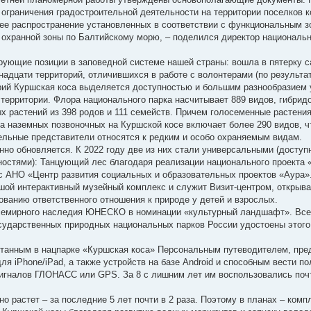
ограничения градостроительной деятельности на территории поселков к
шее распространение установленных в соответствии с функциональным 
 охранной зоны по Балтийскому морю, – поделился директор национальн
рующие позиции в заповедной системе нашей страны: вошла в пятерку 
адцати территорий, отличившихся в работе с волонтерами (по результа
орий Куршская коса выделяется доступностью и большим разнообразием
ерритории. Флора национального парка насчитывает 889 видов, гибридо
 растений из 398 родов и 111 семейств. Причем голосеменные растения
 наземных позвоночных на Куршской косе включает более 290 видов, ч
ельные представители относятся к редким и особо охраняемым видам.
нно обновляется. К 2022 году две из них стали универсальными (доступ
остями): Танцующий лес благодаря реализации национального проекта 
 с АНО «Центр развития социальных и образовательных проектов «Аура»
ьшой интерактивный музейный комплекс и служит Визит-центром, откры
ванию ответственного отношения к природе у детей и взрослых.
Всемирного наследия ЮНЕСКО в номинации «культурный ландшафт». Все
сударственных природных национальных парков России удостоены этого
ботанным в нацпарке «Куршская коса» Персональным путеводителем, п
ля iPhone/iPad, а также устройств на базе Android и способным вести п
сигналов ГЛОНАСС или GPS. За 8 с лишним лет им воспользовались поч
о растет – за последние 5 лет почти в 2 раза. Поэтому в планах – комп