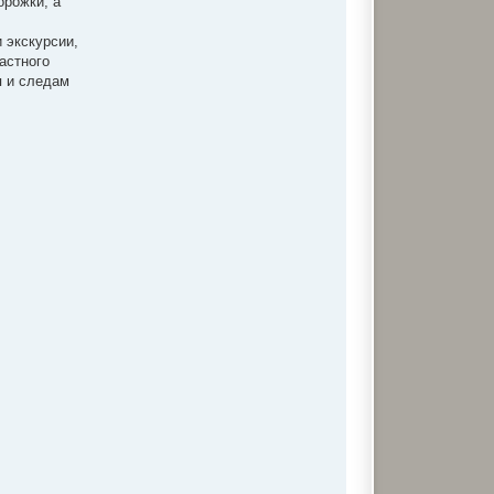
орожки, а
и экскурсии,
астного
я и следам