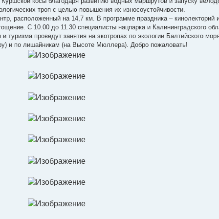
 Куршской косы благодаря развитию водных маршрутов и запуску велод
ологических троп с целью повышения их износоустойчивости.
ентр, расположенный на 14,7 км. В программе праздника – кинолекторий 
ощение. С 10.00 до 11.30 специалисты нацпарка и Калининградского обл
 и туризма проведут занятия на экотропах по экологии Балтийского мор
у) и по лишайникам (на Высоте Мюллера). Добро пожаловать!