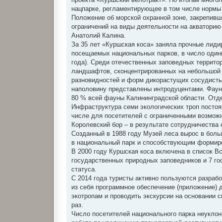
нацпарке, регламентирующее в том числе нормы 
Положение об морской охранной зоне, закрепив
ограничений на виды деятельности на акваторию
Анатолий Калина.
За 35 лет «Куршская коса» заняла прочные лиди
посещаемых национальных парков, в число одинн
года). Среди отечественных заповедных террит
ландшафтов, сконцентрированных на небольшой т
разновидностей и форм дикорастущих сосудистых
наполовину представлены интродуцентами. Фауна
80 % всей фауны Калининградской области. Отд
Инфраструктура семи экологических троп постоя
числе для посетителей с ограниченными возможн
Королевский бор – в результате сотрудничества
Созданный в 1988 году Музей леса вырос в бол
в национальный парк и способствующим формиро
В 2000 году Куршская коса включена в список 
государственных природных заповедников и 7 го
статуса.
С 2014 года туристы активно пользуются разра
из себя программное обеспечение (приложение) д
экотропам и проводить экскурсии на основании 
раз.
Число посетителей национального парка неуклонн