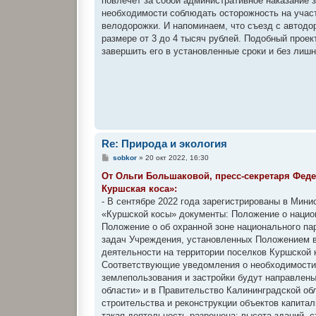
повлечет за собой административное наказание 
необходимости соблюдать осторожность на участ
велодорожки. И напоминаем, что съезд с автодо
размере от 3 до 4 тысяч рублей. Подобный прое
завершить его в установленные сроки и без лиш
Re: Природа и экология
С
sobkor
»
20 окт 2022, 16:30
о
о
От Ольги Большаковой, пресс-секретаря Фед
б
Куршская коса»:
щ
е
- В сентябре 2022 года зарегистрированы в Ми
н
«Куршской косы» документы: Положение о национ
и
е
Положение о об охранной зоне национального па
задач Учреждения, установленных Положением в
деятельности на территории поселков Куршской 
Соответствующие уведомления о необходимости 
землепользования и застройки будут направлен
области» и в Правительство Калининградской о
строительства и реконструкции объектов капитал
такая деятельность разрешена: высота зданий, с