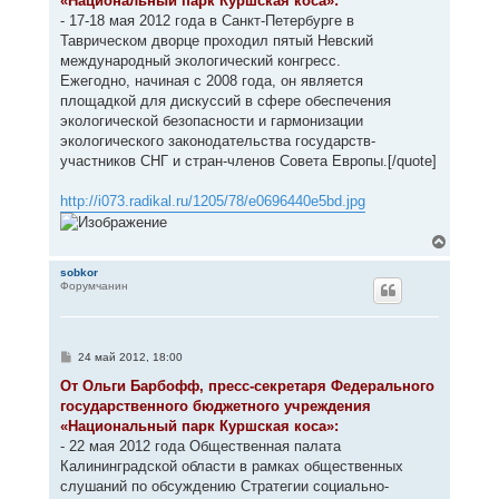
«Национальный парк Куршская коса»:
- 17-18 мая 2012 года в Санкт-Петербурге в
Таврическом дворце проходил пятый Невский
международный экологический конгресс.
Ежегодно, начиная с 2008 года, он является
площадкой для дискуссий в сфере обеспечения
экологической безопасности и гармонизации
экологического законодательства государств-
участников СНГ и стран-членов Совета Европы.[/quote]
http://i073.radikal.ru/1205/78/e0696440e5bd.jpg
В
е
р
sobkor
Форумчанин
н
у
т
ь
с
С
24 май 2012, 18:00
я
о
к
о
От Ольги Барбофф, пресс-секретаря Федерального
н
б
государственного бюджетного учреждения
щ
а
е
«Национальный парк Куршская коса»:
ч
н
а
- 22 мая 2012 года Общественная палата
и
л
е
Калининградской области в рамках общественных
у
слушаний по обсуждению Стратегии социально-