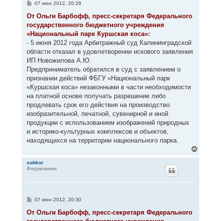
с
С
07 июн 2012, 20:28
я
о
к
о
От Ольги Барбофф, пресс-секретаря Федерального
н
б
государственного бюджетного учреждения
щ
а
е
«Национальный парк Куршская коса»:
ч
н
а
- 5 июня 2012 года Арбитражный суд Калининградской
и
л
е
области отказал в удовлетворении искового заявления
у
ИП Новожилова А.Ю.
Предприниматель обратился в суд с заявлением о
признании действий ФБГУ «Национальный парк
«Куршская коса» незаконными в части необходимости
на платной основе получать разрешение либо
продлевать срок его действия на производство
изобразительной, печатной, сувенирной и иной
продукции с использованием изображений природных
и историко-культурных комплексов и объектов,
находящихся на территории национального парка.
В
е
р
sobkor
Форумчанин
н
у
т
ь
с
С
07 июн 2012, 20:30
я
о
к
о
От Ольги Барбофф, пресс-секретаря Федерального
н
б