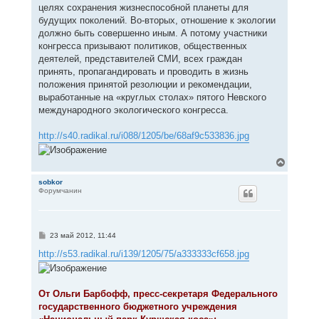
целях сохранения жизнеспособной планеты для
будущих поколений. Во-вторых, отношение к экологии
должно быть совершенно иным. А потому участники
конгресса призывают политиков, общественных
деятелей, представителей СМИ, всех граждан
принять, пропагандировать и проводить в жизнь
положения принятой резолюции и рекомендации,
выработанные на «круглых столах» пятого Невского
международного экологического конгресса.
http://s40.radikal.ru/i088/1205/be/68af9c533836.jpg
В
е
р
sobkor
Форумчанин
н
у
т
ь
с
С
23 май 2012, 11:44
я
о
к
о
http://s53.radikal.ru/i139/1205/75/a333333cf658.jpg
н
б
щ
а
е
ч
н
а
От Ольги Барбофф, пресс-секретаря Федерального
и
л
е
государственного бюджетного учреждения
у