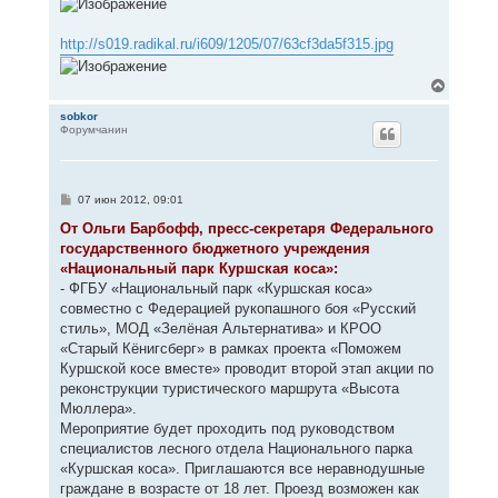
http://s019.radikal.ru/i609/1205/07/63cf3da5f315.jpg
В
е
р
sobkor
Форумчанин
н
у
т
ь
с
С
07 июн 2012, 09:01
я
о
к
о
От Ольги Барбофф, пресс-секретаря Федерального
н
б
государственного бюджетного учреждения
щ
а
е
«Национальный парк Куршская коса»:
ч
н
а
- ФГБУ «Национальный парк «Куршская коса»
и
л
е
совместно с Федерацией рукопашного боя «Русский
у
стиль», МОД «Зелёная Альтернатива» и КРОО
«Старый Кёнигсберг» в рамках проекта «Поможем
Куршской косе вместе» проводит второй этап акции по
реконструкции туристического маршрута «Высота
Мюллера».
Мероприятие будет проходить под руководством
специалистов лесного отдела Национального парка
«Куршская коса». Приглашаются все неравнодушные
граждане в возрасте от 18 лет. Проезд возможен как