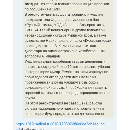
Двадцать из сорока волонтеров на акцию прибыли
по сообщениям СМИ.
В реконструкции маршрута принимали участие
представители Федерации рукопашного боя
«Русский стиль», МОД «Зелёная Альтернатива»,
КРОО «Старый Кёнигсберг» и другие волонтеры,
неравнодушные к судьбе Куршской косы, а также
руководство Национального парка «Куршская коса»
в лице директора А. Калина и заместителя
директора по административно-хозяйственным
вопросам А. Иванцов.
Участники акции разобрали старый деревянный
настил, соорудили более 70 метров нового, убрали
на территории мусор. Ремонт на этом маршрут не
производился около десяти лет. Настил на
протяженности 2 км на маршруте с высокой
рекреационной нагрузкой необходим для защиты
корневой системы сосен и предотвращения эрозии
почвы.
На этом реконструкция не завершена, работы
силами национального парка и с привлечением
волонтеров будут продолжаться до конца июня.
http://s019.radikal.ru/i610/1205/46/80e0de3cb1ea.jpg