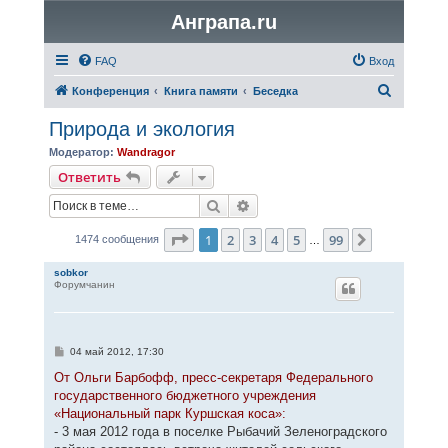
Анграпа.ru
FAQ
Вход
П
Конференция
Книга памяти
Беседка
о
Природа и экология
и
Модератор:
Wandragor
с
Ответить
к
Поиск
Расширенный поиск
Страница
1
из
99
1
2
3
4
5
99
След.
1474 сообщения
…
sobkor
Форумчанин
С
04 май 2012, 17:30
о
о
От Ольги Барбофф, пресс-секретаря Федерального
б
государственного бюджетного учреждения
щ
е
«Национальный парк Куршская коса»:
н
- 3 мая 2012 года в поселке Рыбачий Зеленоградского
и
е