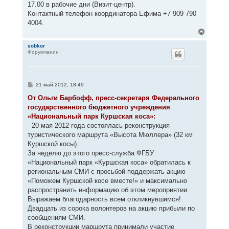
17.00 в рабочие дни (Визит-центр).
Контактный телефон координатора Ефима +7 909 790
4004.
В
е
р
sobkor
Форумчанин
н
у
т
ь
с
С
21 май 2012, 18:49
я
о
к
о
От Ольги Барбофф, пресс-секретаря Федерального
н
б
государственного бюджетного учреждения
щ
а
е
«Национальный парк Куршская коса»:
ч
н
а
- 20 мая 2012 года состоялась реконструкция
и
л
е
туристического маршрута «Высота Мюллера» (32 км
у
Куршской косы).
За неделю до этого пресс-служба ФГБУ
«Национальный парк «Куршская коса» обратилась к
региональным СМИ с просьбой поддержать акцию
«Поможем Куршской косе вместе!» и максимально
распространить информацию об этом мероприятии.
Выражаем благодарность всем откликнувшимся!
Двадцать из сорока волонтеров на акцию прибыли по
сообщениям СМИ.
В реконструкции маршрута принимали участие