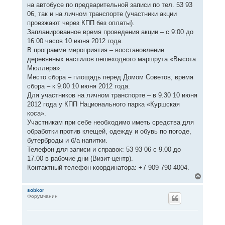
на автобусе по предварительной записи по тел. 53 93
06, так и на личном транспорте (участники акции
проезжают через КПП без оплаты).
Запланированное время проведения акции – с 9:00 до
16:00 часов 10 июня 2012 года.
В программе мероприятия – восстановление
деревянных настилов пешеходного маршрута «Высота
Мюллера».
Место сбора – площадь перед Домом Советов, время
сбора – к 9.00 10 июня 2012 года.
Для участников на личном транспорте – в 9.30 10 июня
2012 года у КПП Национального парка «Куршская
коса».
Участникам при себе необходимо иметь средства для
обработки против клещей, одежду и обувь по погоде,
бутерброды и б/а напитки.
Телефон для записи и справок: 53 93 06 с 9.00 до
17.00 в рабочие дни (Визит-центр).
Контактный телефон координатора: +7 909 790 4004.
В
е
р
sobkor
Форумчанин
н
у
т
ь