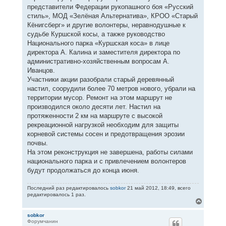
представители Федерации рукопашного боя «Русский
стиль», МОД «Зелёная Альтернатива», КРОО «Старый
Кёнигсберг» и другие волонтеры, неравнодушные к
судьбе Куршской косы, а также руководство
Национального парка «Куршская коса» в лице
директора А. Калина и заместителя директора по
административно-хозяйственным вопросам А.
Иванцов.
Участники акции разобрали старый деревянный
настил, соорудили более 70 метров нового, убрали на
территории мусор. Ремонт на этом маршрут не
производился около десяти лет. Настил на
протяженности 2 км на маршруте с высокой
рекреационной нагрузкой необходим для защиты
корневой системы сосен и предотвращения эрозии
почвы.
На этом реконструкция не завершена, работы силами
национального парка и с привлечением волонтеров
будут продолжаться до конца июня.
Последний раз редактировалось
sobkor
21 май 2012, 18:49, всего
редактировалось 1 раз.
В
е
р
sobkor
Форумчанин
н