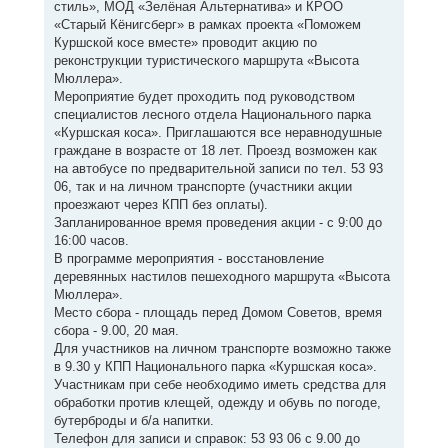
стиль», МОД «Зелёная Альтернатива» и КРОО
«Старый Кёнигсберг» в рамках проекта «Поможем
Куршской косе вместе» проводит акцию по
реконструкции туристического маршрута «Высота
Мюллера».
Мероприятие будет проходить под руководством
специалистов лесного отдела Национального парка
«Куршская коса». Приглашаются все неравнодушные
граждане в возрасте от 18 лет. Проезд возможен как
на автобусе по предварительной записи по тел. 53 93
06, так и на личном транспорте (участники акции
проезжают через КПП без оплаты).
Запланированное время проведения акции - с 9:00 до
16:00 часов.
В программе мероприятия - восстановление
деревянных настилов пешеходного маршрута «Высота
Мюллера».
Место сбора - площадь перед Домом Советов, время
сбора - 9.00, 20 мая.
Для участников на личном транспорте возможно также
в 9.30 у КПП Национального парка «Куршская коса».
Участникам при себе необходимо иметь средства для
обработки против клещей, одежду и обувь по погоде,
бутерброды и б/а напитки.
Телефон для записи и справок: 53 93 06 с 9.00 до