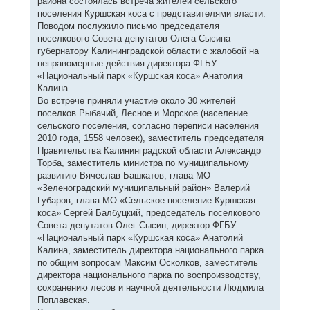
района состоялась встреча жителей сельского
поселения Куршская коса с представителями власти.
Поводом послужило письмо председателя
поселкового Совета депутатов Олега Сысина
губернатору Калининградской области с жалобой на
неправомерные действия директора ФГБУ
«Национальный парк «Куршская коса» Анатолия
Калина.
Во встрече приняли участие около 30 жителей
поселков Рыбачий, Лесное и Морское (население
сельского поселения, согласно переписи населения
2010 года, 1558 человек), заместитель председателя
Правительства Калининградской области Александр
Торба, заместитель министра по муниципальному
развитию Вячеслав Башкатов, глава МО
«Зеленоградский муниципальный район» Валерий
Губаров, глава МО «Сельское поселение Куршская
коса» Сергей Балбуцкий, председатель поселкового
Совета депутатов Олег Сысин, директор ФГБУ
«Национальный парк «Куршская коса» Анатолий
Калина, заместитель директора национального парка
по общим вопросам Максим Осколков, заместитель
директора национального парка по воспроизводству,
сохранению лесов и научной деятельности Людмила
Поплавская.