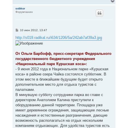
В
е
р
sobkor
Форумчанин
н
у
т
ь
с
С
10 июн 2012, 13:47
я
о
к
о
http://s019.radikal.ru/i634/1206/5a/242ab7af39a3.jpg
н
б
щ
а
е
ч
н
а
От Ольги Барбофф, пресс-секретаря Федерального
и
л
е
государственного бюджетного учреждения
у
«Национальный парк Куршская коса»:
- 9 июня 2012 года в Национальном парке «Куршская
коса» в районе озера Чайка состоялся субботник. В
этом месте в ближайшем будущем будет открыто
дополнительное место для отдыха туристов с
палатками.
В минувшую субботу сотрудники парка во главе с
директором Анатолием Калина приступили к
оборудованию данной территории. Площадка уже
имеет деревянное ограждения, защищающее лесные
насаждения и естественные разграничения, дающие
возможность располагаться на отдых нескольким
компаниям отдыхающих. Для удобства туристов есть