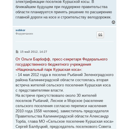
электрификации поселков Куршской косы. В
ближайшем будущем при поддержке правительства
области планируется принять решение по расширению
главной дороги на косе и строительству велодорожек.
В
е
р
sobkor
Форумчанин
н
у
т
ь
с
С
15 май 2012, 14:27
я
о
к
о
От Ольги Барбофф, пресс-секретаря Федерального
н
б
государственного бюджетного учреждения
щ
а
е
«Национальный парк Куршская коса»:
ч
н
а
- 14 мая 2012 года в поселке Рыбачий Зеленоградского
и
л
е
района Калининградской области состоялась вторая
у
встреча жителей сельского поселения Куршская коса
с представителями власти.
На встрече присутствовало около 30 жителей
поселков Рыбачий, Лесное и Морское (население
сельского поселения согласно переписи населения
2010 года 1558 человек), заместитель председателя
Правительства Калининградской области Александр
Торба, глава МО «Сельское поселение Куршская коса»
Сергей Балбуцкий, председатель поселкового Совета