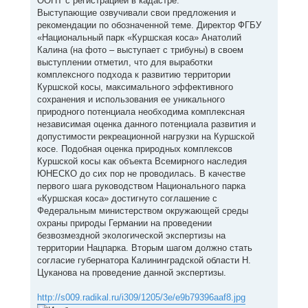
ООПТ с регистрацией в кадастре.
Выступающие озвучивали свои предложения и
рекомендации по обозначенной теме. Директор ФГБУ
«Национальный парк «Куршская коса» Анатолий
Калина (на фото – выступает с трибуны) в своем
выступлении отметил, что для выработки
комплексного подхода к развитию территории
Куршской косы, максимального эффективного
сохранения и использования ее уникального
природного потенциала необходима комплексная
независимая оценка данного потенциала развития и
допустимости рекреационной нагрузки на Куршской
косе. Подобная оценка природных комплексов
Куршской косы как объекта Всемирного наследия
ЮНЕСКО до сих пор не проводилась. В качестве
первого шага руководством Национального парка
«Куршская коса» достигнуто соглашение с
Федеральным министерством окружающей среды
охраны природы Германии на проведении
безвозмездной экологической экспертизы на
территории Нацпарка. Вторым шагом должно стать
согласие губернатора Калининградской области Н.
Цуканова на проведение данной экспертизы.
http://s009.radikal.ru/i309/1205/3e/e9b79396aaf8.jpg