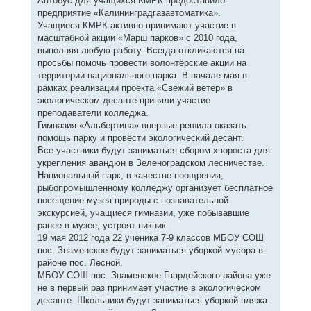
Автобус для учащихся КМРК предоставило
предприятие «Калининградгазавтоматика».
Учащиеся КМРК активно принимают участие в
масштабной акции «Марш парков» с 2010 года,
выполняя любую работу. Всегда откликаются на
просьбы помочь провести волонтёрские акции на
территории национального парка. В начале мая в
рамках реализации проекта «Свежий ветер» в
экологическом десанте приняли участие
преподаватели колледжа.
Гимназия «Альбертина» впервые решила оказать
помощь парку и провести экологический десант.
Все участники будут заниматься сбором хвороста для
укрепления авандюн в Зеленоградском лесничестве.
Национальный парк, в качестве поощрения,
рыбопромышленному колледжу организует бесплатное
посещение музея природы с познавательной
экскурсией, учащиеся гимназии, уже побывавшие
ранее в музее, устроят пикник.
19 мая 2012 года 22 ученика 7-9 классов МБОУ СОШ
пос. Знаменское будут заниматься уборкой мусора в
районе пос. Лесной.
МБОУ СОШ пос. Знаменское Гвардейского района уже
не в первый раз принимает участие в экологическом
десанте. Школьники будут заниматься уборкой пляжа