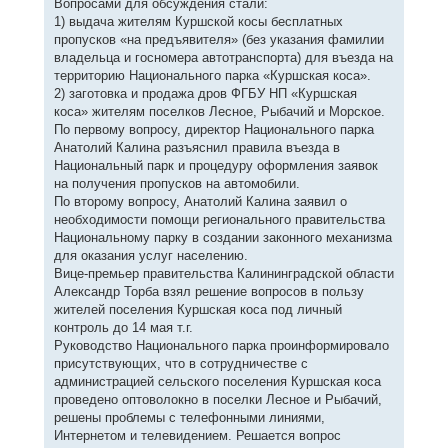
Вопросами для обсуждения стали:
1) выдача жителям Куршской косы бесплатных
пропусков «на предъявителя» (без указания фамилии
владельца и госномера автотранспорта) для въезда на
территорию Национального парка «Куршская коса».
2) заготовка и продажа дров ФГБУ НП «Куршская
коса» жителям поселков Лесное, Рыбачий и Морское.
По первому вопросу, директор Национального парка
Анатолий Калина разъяснил правила въезда в
Национальный парк и процедуру оформления заявок
на получения пропусков на автомобили.
По второму вопросу, Анатолий Калина заявил о
необходимости помощи регионального правительства
Национальному парку в создании законного механизма
для оказания услуг населению.
Вице-премьер правительства Калининградской области
Александр Торба взял решение вопросов в пользу
жителей поселения Куршская коса под личный
контроль до 14 мая т.г.
Руководство Национального парка проинформировало
присутствующих, что в сотрудничестве с
администрацией сельского поселения Куршская коса
проведено оптоволокно в поселки Лесное и Рыбачий,
решены проблемы с телефонными линиями,
Интернетом и телевидением. Решается вопрос