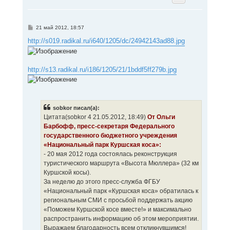
у
т
ь
с
С
21 май 2012, 18:57
я
о
к
о
http://s019.radikal.ru/i640/1205/dc/24942143ad88.jpg
н
б
щ
а
е
ч
н
а
http://s13.radikal.ru/i186/1205/21/1bddf5ff279b.jpg
и
л
е
у
sobkor писал(а):
Цитата(sobkor 4 21.05.2012, 18:49)
От Ольги
Барбофф, пресс-секретаря Федерального
государственного бюджетного учреждения
«Национальный парк Куршская коса»:
- 20 мая 2012 года состоялась реконструкция
туристического маршрута «Высота Мюллера» (32 км
Куршской косы).
За неделю до этого пресс-служба ФГБУ
«Национальный парк «Куршская коса» обратилась к
региональным СМИ с просьбой поддержать акцию
«Поможем Куршской косе вместе!» и максимально
распространить информацию об этом мероприятии.
Выражаем благодарность всем откликнувшимся!