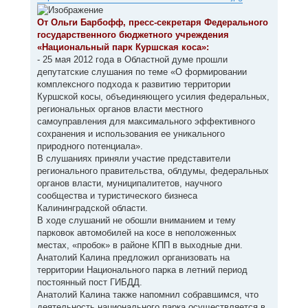
н
б
щ
а
е
От Ольги Барбофф, пресс-секретаря Федерального
ч
н
а
государственного бюджетного учреждения
и
л
е
«Национальный парк Куршская коса»:
у
- 25 мая 2012 года в Областной думе прошли
депутатские слушания по теме «О формировании
комплексного подхода к развитию территории
Куршской косы, объединяющего усилия федеральных,
региональных органов власти местного
самоуправления для максимального эффективного
сохранения и использования ее уникального
природного потенциала».
В слушаниях приняли участие представители
регионального правительства, облдумы, федеральных
органов власти, муниципалитетов, научного
сообщества и туристического бизнеса
Калининградской области.
В ходе слушаний не обошли вниманием и тему
парковок автомобилей на косе в неположенных
местах, «пробок» в районе КПП в выходные дни.
Анатолий Калина предложил организовать на
территории Национального парка в летний период
постоянный пост ГИБДД.
Анатолий Калина также напомнил собравшимся, что
деятельность национального парка осуществляется в