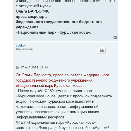
и авандюны в районе пос. Лесное, после акции посетят
с экскурсией музей.
Ольга БАРБОФФ,
пресс-секретарь
Федерального государственного бюджетного
учреждения
«Национальный парк «Куршская коса».
В
е
р
sobkor
Форумчанин
н
у
т
ь
с
С
17 май 2012, 18:14
я
о
к
о
От Ольги Барбофф, пресс-секретаря Федерального
н
б
государственного бюджетного учреждения
щ
а
е
«Национальный парк Куршская коса»:
ч
н
а
- Пресс-служба ФГБУ «Национального парка
и
л
е
«Куршская коса» обращается с просьбой поддержать
у
акцию «Поможем Куршской косе вместе!» и
максимально распространить информацию об
условиях проведения акции с помощью ваших
информационных ресурсов:
ФГБУ «Национальный парк «Куршская коса»
совместно с Федерацией рукопашного боя «Русский