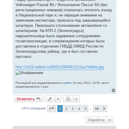
Volkswagen Passat B6 / Фольксваген Пассат Б6 (без
регистрационных номеров) отказалась оплатить въезд
в Национальный парк и, не обращая внимания на
замечание инспектора, проехала под закрывающийся
шлагбаум. Произошло столкновение автомобиля со
шлагбаумом. На КПП-1 (Зеленоградск)
нарушительница была задержана сотрудниками
госавтоинспекции, в сопровождении которых была
доставлена в отделение ГИБДД ОМВД России по
Зеленоградскому району, где и был составлен
протокол.
http://s019.radikal.ru/i603/1206/84/1221aa7ddb4a.jpg
Последний раз редактировалось
sobkor
10 июн 2012, 13:50, всего
редактировалось 1 раз.
В
е
Ответить
р
н
у
Страница
1
из
99
1
2
3
4
5
99
След.
1474 сообщения
…
т
ь
с
Перейти
я
к