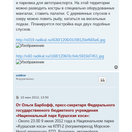
и парковка для автотранспорта. На этой территории
можно разводить костры в специально оборудованных
мангалах, ставить палатки. С деревянных спусков к
озеру можно ловить рыбу, кататься на весельных
лодках. Планируется постройка еще двух подобных
спусков.
http://s019.radikal.ru/i630/1206/01/08120ef665e6.jpg
http://s60.radikal.ru/i168/1206/0c/b4c5910d7451.jpg
В
е
р
sobkor
Форумчанин
н
у
т
ь
с
С
10 июн 2012, 13:50
я
о
к
о
От Ольги Барбофф, пресс-секретаря Федерального
н
б
государственного бюджетного учреждения
щ
а
е
«Национальный парк Куршская коса»:
ч
н
а
- Около 23.00 9 июня 2012 года в Национальном парке
и
л
е
«Куршская коса» на КПП-2 (погранпереход Морское-
у
Нида) произошло ДТП. Водитель автомобиля