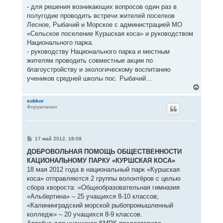
- для решения возникающих вопросов один раз в
полугодие проводить встречи жителей поселков
Лесное, Рыбачий и Морское с администрацией МО
«Сельское поселение Куршская коса» и руководством
Национального парка.
- руководству Национального парка и местным
жителям проводить совместные акции по
благоустройству и экологическому воспитанию
учеников средней школы пос. Рыбачий...
В
е
р
sobkor
Форумчанин
н
у
т
ь
с
С
17 май 2012, 18:09
я
о
к
о
ДОБРОВОЛЬНАЯ ПОМОЩЬ ОБЩЕСТВЕННОСТИ
н
б
КАЦИОНАЛЬНОМУ ПАРКУ «КУРШСКАЯ КОСА»
щ
а
е
18 мая 2012 года в национальный парк «Куршская
ч
н
а
коса» отправляются 2 группы волонтёров с целью
и
л
е
сбора хвороста: «Общеобразовательная гимназия
у
«Альбертина» – 25 учащихся 8-10 классов;
«Калининградский морской рыбопромышленный
колледж» – 20 учащихся 8-9 классов.