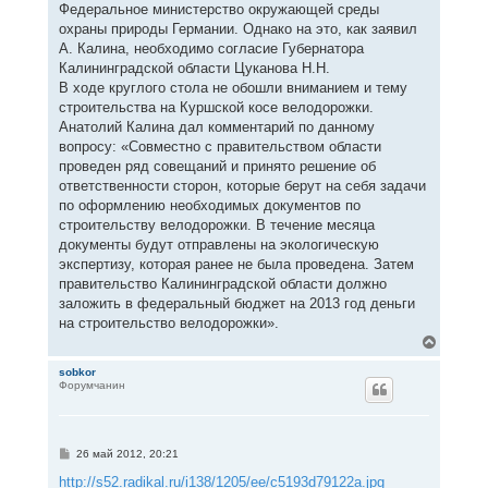
Федеральное министерство окружающей среды
охраны природы Германии. Однако на это, как заявил
А. Калина, необходимо согласие Губернатора
Калининградской области Цуканова Н.Н.
В ходе круглого стола не обошли вниманием и тему
строительства на Куршской косе велодорожки.
Анатолий Калина дал комментарий по данному
вопросу: «Совместно с правительством области
проведен ряд совещаний и принято решение об
ответственности сторон, которые берут на себя задачи
по оформлению необходимых документов по
строительству велодорожки. В течение месяца
документы будут отправлены на экологическую
экспертизу, которая ранее не была проведена. Затем
правительство Калининградской области должно
заложить в федеральный бюджет на 2013 год деньги
на строительство велодорожки».
В
е
р
sobkor
Форумчанин
н
у
т
ь
с
С
26 май 2012, 20:21
я
о
к
о
http://s52.radikal.ru/i138/1205/ee/c5193d79122a.jpg