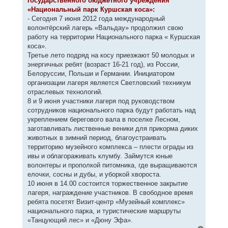
государственного бюджетного учреждения
щ
а
е
«Национальный парк Куршская коса»:
ч
н
а
- Сегодня 7 июня 2012 года международный
и
л
е
волонтёрский лагерь «Вальдау» продолжил свою
у
работу на территории Национального парка « Куршская
коса».
Третье лето подряд на косу приезжают 50 молодых и
энергичных ребят (возраст 16-21 год), из России,
Белоруссии, Польши и Германии. Инициатором
организации лагеря является Светловский техникум
отраслевых технологий.
8 и 9 июня участники лагеря под руководством
сотрудников национального парка будут работать над
укреплением берегового вала в поселке Лесном,
заготавливать лиственные веники для прикорма диких
животных в зимний период, благоустраивать
территорию музейного комплекса – плести ограды из
ивы и облагораживать клумбу. Займутся юные
волонтеры и прополкой питомника, где выращиваются
елочки, сосны и дубы, и уборкой хвороста.
10 июня в 14.00 состоится торжественное закрытие
лагеря, награждение участников. В свободное время
ребята посетят Визит-центр «Музейный комплекс»
национального парка, и туристические маршруты
«Танцующий лес» и «Дюну Эфа».