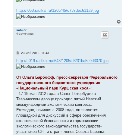
http://i058.radikal.ru/1205/45/c737dec631a9.jpg
В
е
р
sobkor
Форумчанин
н
у
т
ь
с
С
23 май 2012, 11:43
я
о
к
о
http://s019.radikal.ru/i643/1205/d3/31ba5e9d3070.jpg
н
б
щ
а
е
ч
н
а
От Ольги Барбофф, пресс-секретаря Федерального
и
л
е
государственного бюджетного учреждения
у
«Национальный парк Куршская коса»:
- 17-18 мая 2012 года в Санкт-Петербурге в
Таврическом дворце проходил пятый Невский
международный экологический конгресс.
Ежегодно, начиная с 2008 года, он является
площадкой для дискуссий в сфере обеспечения
экологической безопасности и гармонизации
экологического законодательства государств-
участников СНГ и стран-членов Совета Европы.