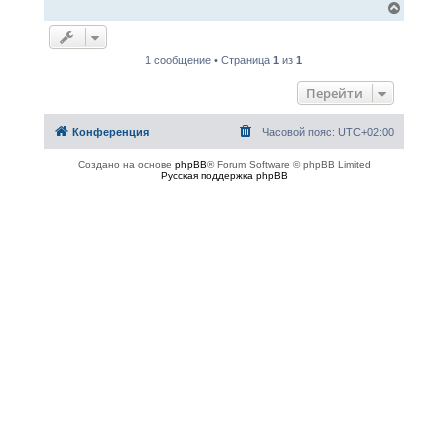
В
е
р
н
1 сообщение • Страница
1
из
1
у
т
Перейти
ь
с
я
Конференция
Часовой пояс:
UTC+02:00
к
н
а
Создано на основе
phpBB
® Forum Software © phpBB Limited
ч
Русская поддержка phpBB
а
л
у