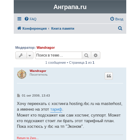
Анграпа.ru
FAQ
Вход
П
Конференция
Книга памяти
о
и
Модератор:
Wandragor
с
Поиск
Расширенный поис
к
1 сообщение • Страница
1
из
1
Wandragor
Посетитель
С
01 окт 2006, 13:43
о
о
Хочу переехать с хостинга hosting.rbc.ru на masterhost,
б
а именно на этот
тариф
.
щ
е
Может кто подскажет как сам хостинг, суппорт. Может
н
кто подскажет стоит ли брать этот тарифный план.
и
е
Пока хостюсь у rbc на тп "Эконом".
Return to Zero...