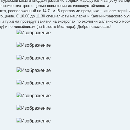
 Куршской косы благодаря развитию водных маршрутов и запуску велод
ологических троп с целью повышения их износоустойчивости.
ентр, расположенный на 14,7 км. В программе праздника – кинолекторий 
ощение. С 10.00 до 11.30 специалисты нацпарка и Калининградского обл
 и туризма проведут занятия на экотропах по экологии Балтийского мор
у) и по лишайникам (на Высоте Мюллера). Добро пожаловать!