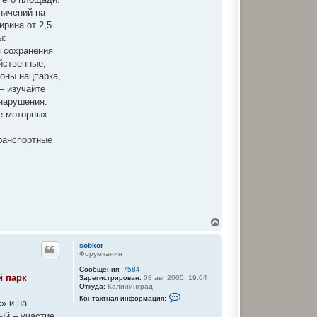
м
ничений на
а
ц
ирина от 2,5
и
ы:
я
п
я сохранения
о
йственные,
л
ь
оны нацпарка,
з
– изучайте
о
в
нарушения.
а
ие моторных
т
е
л
ранспортные
я
s
o
b
k
o
r
В
е
р
sobkor
н
Форумчанин
у
Сообщения:
7584
т
й парк
Зарегистрирован:
08 авг 2005, 19:04
ь
Откуда:
Калининград
с
К
Контактная информация:
я
» и на
о
к
н
ый – участие