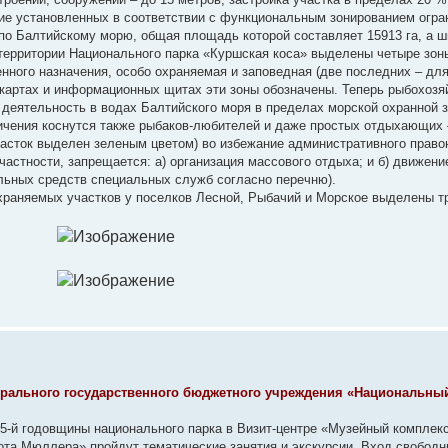
е установленных в соответствии с функциональным зонированием огра
по Балтийскому морю, общая площадь которой составляет 15913 га, а ш
а территории Национального парка «Куршская коса» выделены четыре зон
енного назначения, особо охраняемая и заповедная (две последних – дл
 картах и информационных щитах эти зоны обозначены. Теперь рыбохозя
деятельность в водах Балтийского моря в пределах морской охранной з
ичения коснутся также рыбаков-любителей и даже простых отдыхающих 
часток выделен зеленым цветом) во избежание административного право
частности, запрещается: а) организация массового отдыха; и б) движен
льных средств специальных служб согласно перечню).
храняемых участков у поселков Лесной, Рыбачий и Морское выделены т
ерального государственного бюджетного учреждения «Национальны
ю 35-й годовщины национального парка в Визит-центре «Музейный комплекс
ота Мюллера» пройдут тематические занятия и экскурсии. Вход свободн