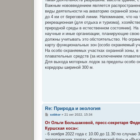
Важным нововведением является распространени
виды деятельности на акваторию охранной зоны 
до 4 км от береговой линии. Напоминаем, что н
рекреационная (для отдыха и туризма), хозяйств
природной среды в естественном состоянии). На
научные и иные организации, планирующие свою 
должны учитывать это обстоятельство. Но огран
карту функциональных зон (особо охраняемый у
На особо охраняемых участках охранной зоны, в 
плавательных средств (за исключением плавате
Для выхода моторных лодок за пределы особо о
коридоры шириной 300 м.
Re: Природа и экология
С
sobkor
»
21 окт 2022, 15:34
о
о
От Ольги Большаковой, пресс-секретаря Фед
б
Куршская коса»:
щ
е
- 6 ноября 2022 года с 10.00 до 11.30 по случа
н
экологических тропах «Королевский бор» и «Выс