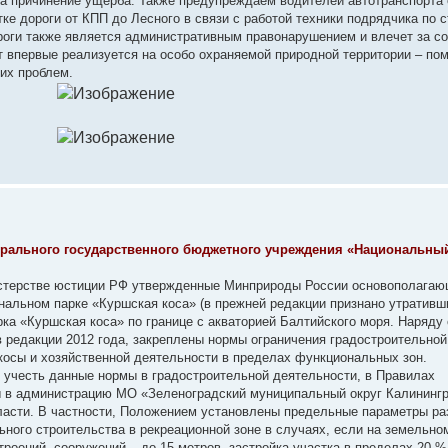
за причинение ущерба. Также предупреждаем водителей автотранспорта 
ке дороги от КПП до Лесного в связи с работой техники подрядчика по 
роги также является административным правонарушением и влечет за с
кт впервые реализуется на особо охраняемой природной территории – по
них проблем.
ерального государственного бюджетного учреждения «Национальны
нистерстве юстиции РФ утвержденные Минприроды России основополага
альном парке «Куршская коса» (в прежней редакции признано утративш
рка «Куршская коса» по границе с акваторией Балтийского моря. Наряду
 редакции 2012 года, закреплены нормы ограничения градостроительной
косы и хозяйственной деятельности в пределах функциональных зон.
учесть данные нормы в градостроительной деятельности, в Правилах
ы в администрацию МО «Зеленоградский муниципальный округ Калининг
бласти. В частности, Положением установлены предельные параметры р
ьного строительства в рекреационной зоне в случаях, если на земельно
троений, сооружений – до 15 метров, застройка участка в пределах 20 