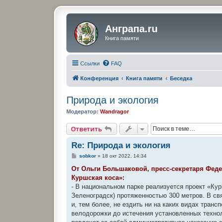
Анграпа.ru
Книга памяти
Ссылки
FAQ
Конференция
Книга памяти
Беседка
Природа и экология
Модератор:
Wandragor
Ответить
Re: Природа и экология
С
sobkor
»
18 окт 2022, 14:34
о
о
От Ольги Большаковой, пресс-секретаря Фед
б
Куршская коса»:
щ
е
- В национальном парке реализуется проект «Кур
н
Зеленоградск) протяженностью 300 метров. В св
и
е
и, тем более, не ездить ни на каких видах тран
велодорожки до истечения установленных технол