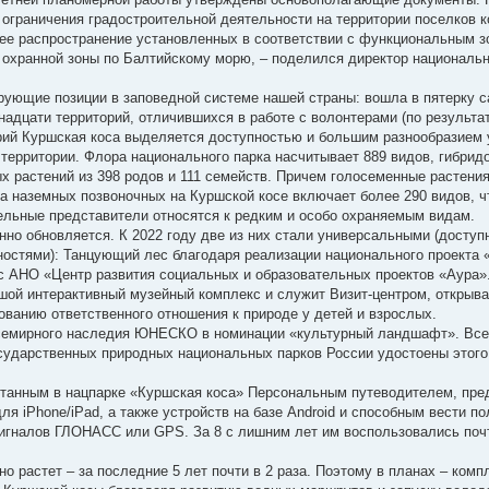
ограничения градостроительной деятельности на территории поселков к
шее распространение установленных в соответствии с функциональным 
 охранной зоны по Балтийскому морю, – поделился директор национальн
рующие позиции в заповедной системе нашей страны: вошла в пятерку 
адцати территорий, отличившихся в работе с волонтерами (по результа
орий Куршская коса выделяется доступностью и большим разнообразием
ерритории. Флора национального парка насчитывает 889 видов, гибридо
 растений из 398 родов и 111 семейств. Причем голосеменные растения
 наземных позвоночных на Куршской косе включает более 290 видов, ч
ельные представители относятся к редким и особо охраняемым видам.
нно обновляется. К 2022 году две из них стали универсальными (доступ
остями): Танцующий лес благодаря реализации национального проекта 
 с АНО «Центр развития социальных и образовательных проектов «Аура»
ьшой интерактивный музейный комплекс и служит Визит-центром, откры
ванию ответственного отношения к природе у детей и взрослых.
Всемирного наследия ЮНЕСКО в номинации «культурный ландшафт». Все
сударственных природных национальных парков России удостоены этого
ботанным в нацпарке «Куршская коса» Персональным путеводителем, п
ля iPhone/iPad, а также устройств на базе Android и способным вести п
сигналов ГЛОНАСС или GPS. За 8 с лишним лет им воспользовались поч
о растет – за последние 5 лет почти в 2 раза. Поэтому в планах – комп