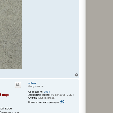
В
е
р
sobkor
н
Форумчанин
у
Сообщения:
7584
т
й парк
Зарегистрирован:
08 авг 2005, 19:04
ь
Откуда:
Калининград
с
К
Контактная информация:
я
о
к
н
кой косе
т
н
 Положение о
а