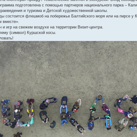
ограмма подготовлена с помощью партнеров национального парка – Кал
 краеведения и туризма и Детской художественной школы.
годы состоится флешмоб на побережье Балтийского моря или на пирсе у 
м вместе».
н и игр на свежем воздухе на территории Визит-центра.
лему (символ) Куршской косы.
ловать!