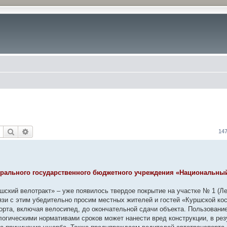
Поиск
Расширенный поиск
14
ерального государственного бюджетного учреждения «Национальны
шский велотракт» – уже появилось твердое покрытие на участке № 1 (Л
язи с этим убедительно просим местных жителей и гостей «Куршской ко
спорта, включая велосипед, до окончательной сдачи объекта. Пользовани
огическими нормативами сроков может нанести вред конструкции, в рез