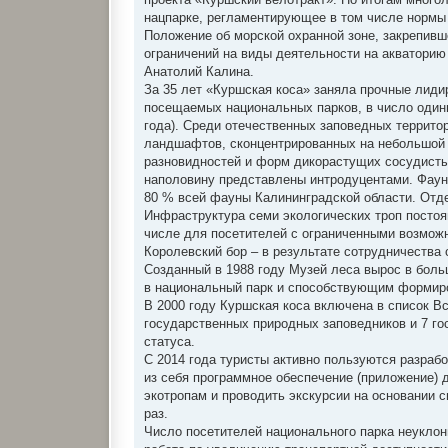
нацпарке, регламентирующее в том числе нормы 
Положение об морской охранной зоне, закрепив
ограничений на виды деятельности на акваторию
Анатолий Калина.
За 35 лет «Куршская коса» заняла прочные лиди
посещаемых национальных парков, в число одинн
года). Среди отечественных заповедных террит
ландшафтов, сконцентрированных на небольшой т
разновидностей и форм дикорастущих сосудистых
наполовину представлены интродуцентами. Фауна
80 % всей фауны Калининградской области. Отд
Инфраструктура семи экологических троп постоя
числе для посетителей с ограниченными возможн
Королевский бор – в результате сотрудничества
Созданный в 1988 году Музей леса вырос в бол
в национальный парк и способствующим формиро
В 2000 году Куршская коса включена в список 
государственных природных заповедников и 7 го
статуса.
С 2014 года туристы активно пользуются разра
из себя программное обеспечение (приложение) д
экотропам и проводить экскурсии на основании 
раз.
Число посетителей национального парка неуклонн