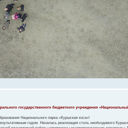
ерального государственного бюджетного учреждения «Национальны
 образования Национального парка «Куршская коса»!
ь результативным годом. Началась реализация столь необходимого Куршс
олетней планомерной работы утверждены основополагающие документы: