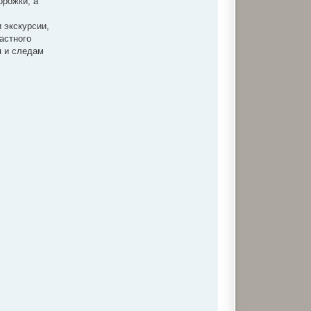
орожки, а
и экскурсии,
астного
я и следам