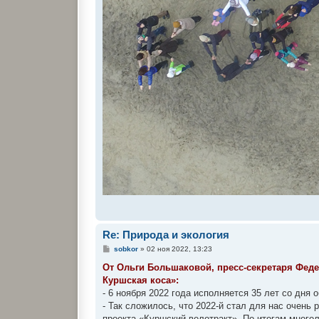
Re: Природа и экология
С
sobkor
»
02 ноя 2022, 13:23
о
о
От Ольги Большаковой, пресс-секретаря Фед
б
Куршская коса»:
щ
е
- 6 ноября 2022 года исполняется 35 лет со дня
н
- Так сложилось, что 2022-й стал для нас очен
и
е
проекта «Куршский велотракт». По итогам мног