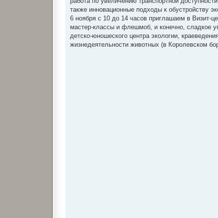
работа по увеличению транспортной доступности
также инновационные подходы к обустройству эк
6 ноября с 10 до 14 часов приглашаем в Визит-ц
мастер-классы и флешмоб, и конечно, сладкое уг
детско-юношеского центра экологии, краеведения
жизнедеятельности животных (в Королевском бор