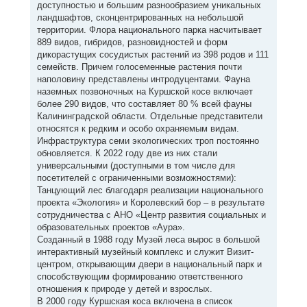
доступностью и большим разнообразием уникальных
ландшафтов, сконцентрированных на небольшой
территории. Флора национального парка насчитывает
889 видов, гибридов, разновидностей и форм
дикорастущих сосудистых растений из 398 родов и 111
семейств. Причем голосеменные растения почти
наполовину представлены интродуцентами. Фауна
наземных позвоночных на Куршской косе включает
более 290 видов, что составляет 80 % всей фауны
Калининградской области. Отдельные представители
относятся к редким и особо охраняемым видам.
Инфраструктура семи экологических троп постоянно
обновляется. К 2022 году две из них стали
универсальными (доступными в том числе для
посетителей с ограниченными возможностями):
Танцующий лес благодаря реализации национального
проекта «Экология» и Королевский бор – в результате
сотрудничества с АНО «Центр развития социальных и
образовательных проектов «Аура».
Созданный в 1988 году Музей леса вырос в большой
интерактивный музейный комплекс и служит Визит-
центром, открывающим двери в национальный парк и
способствующим формированию ответственного
отношения к природе у детей и взрослых.
В 2000 году Куршская коса включена в список