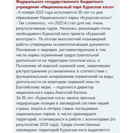
Федерального государственного бюджетного
щ
а
е
учреждения «Национальный парк Куршская коса»:
ч
н
а
- 6 ноября 2022 года исполняется 35 лет со дня
и
л
е
образования Национального парка «Куршская коса»!
у
- Так сложилось, что 2022-й стал для нас очень
результативным годом. Началась реализация столь
необходимого Куршской косе проекта «Куршский
велотракт». По итогам многолетней планомерной
работы утверждены основополагающие документы:
Положение о нацпарке, регламентирующее в том
числе нормы ограничения градостроительной
деятельности на территории поселков косы, и
Положение об морской охранной зоне, закрепившее
распространение установленных в соответствии с
функциональным зонированием ограничений на виды
деятельности на акваторию охранной зоны по
Балтийскому морю, – поделился директор
национального парка Анатолий Калина.
За 35 лет «Куршская коса» заняла прочные
лидирующие позиции в заповедной системе нашей
страны: вошла в пятерку самых посещаемых
национальных парков, в число одиннадцати
территорий, отличившихся в работе с волонтерами (по
результатам 2018 года). Среди отечественных
заповедных территорий Куршская коса выделяется