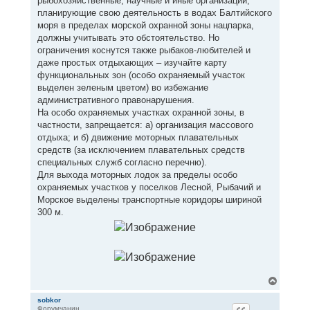
рыбохозяйственные, научные и иные организации,
планирующие свою деятельность в водах Балтийского
моря в пределах морской охранной зоны нацпарка,
должны учитывать это обстоятельство. Но
ограничения коснутся также рыбаков-любителей и
даже простых отдыхающих – изучайте карту
функциональных зон (особо охраняемый участок
выделен зеленым цветом) во избежание
административного правонарушения.
На особо охраняемых участках охранной зоны, в
частности, запрещается: а) организация массового
отдыха; и б) движение моторных плавательных
средств (за исключением плавательных средств
специальных служб согласно перечню).
Для выхода моторных лодок за пределы особо
охраняемых участков у поселков Лесной, Рыбачий и
Морское выделены транспортные коридоры шириной
300 м.
В
е
р
sobkor
Форумчанин
н