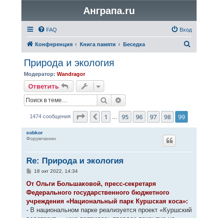
Анграпа.ru
FAQ
Вход
П
Конференция
Книга памяти
Беседка
о
Природа и экология
и
Модератор:
Wandragor
с
Ответить
к
Поиск
Расширенный поиск
Страница
99
из
99
1
95
96
97
98
99
Пред.
1474 сообщения
…
sobkor
Форумчанин
Re: Природа и экология
С
18 окт 2022, 14:34
о
о
От Ольги Большаковой, пресс-секретаря
б
Федерального государственного бюджетного
щ
е
учреждения «Национальный парк Куршская коса»:
н
- В национальном парке реализуется проект «Куршский
и
е