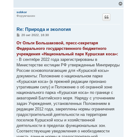
В
е
р
sobkor
Форумчанин
н
у
т
Re: Природа и экология
ь
с
С
20 окт 2022, 16:30
я
о
к
о
От Ольги Большаковой, пресс-секретаря
н
б
Федерального государственного бюджетного
щ
а
е
учреждения «Национальный парк Куршская коса»:
ч
н
а
- В сентябре 2022 года зарегистрированы в
и
л
е
Министерстве юстиции РФ утвержденные Минприроды
у
России основополагающие для «Куршской косы»
документы: Положение о национальном парке
«Куршская коса» (в прежней редакции признано
утратившим силу) и Положение о об охранной зоне
национального парка «Куршская коса» по границе с
акваторией Балтийского моря. Наряду с уточнением
задач Учреждения, установленных Положением в
редакции 2012 года, закреплены нормы ограничения
градостроительной деятельности на территории
поселков Куршской косы и хозяйственной
деятельности в пределах функциональных зон.
Соответствующие уведомления о необходимости
учесть данные нормы в градостроительной