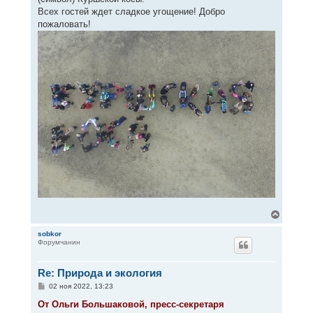
Всех гостей ждет сладкое угощение! Добро
пожаловать!
В
е
р
sobkor
Форумчанин
н
у
т
Re: Природа и экология
ь
с
С
02 ноя 2022, 13:23
я
о
к
о
От Ольги Большаковой, пресс-секретаря
н
б