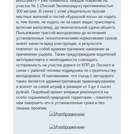
велотракт» – уже появилось твердое покрытие на
участке № 1 (Лесной-Зеленоградск) протяженностью
300 метров. В связи с этим убедительно просим
местных жителей и гостей «Куршской косы» не ходить
и, тем более, не ездить ни на каких видах транспорта,
включая велосипед, до окончательной сдачи объекта.
Пользование трассой велодорожки до истечения
установленных технологическими нормативами сроков
может нанести вред конструкции, в результате
повлечет за собой административное наказание за
причинение ущерба. Также предупреждаем водителей
автотранспорта о необходимости соблюдать
осторожность на участке дороги от КПП до Лесного в
связи с работой техники подрядчика по строительству
велодорожки. И напоминаем, что съезд с автодороги
также является административным правонарушением
и влечет за собой штраф в размере от 3 до 4 тысяч
рублей. Подобный проект впервые реализуется на
особо охраняемой природной территории – помогите
нам завершить его в установленные сроки и без
лишних проблем.