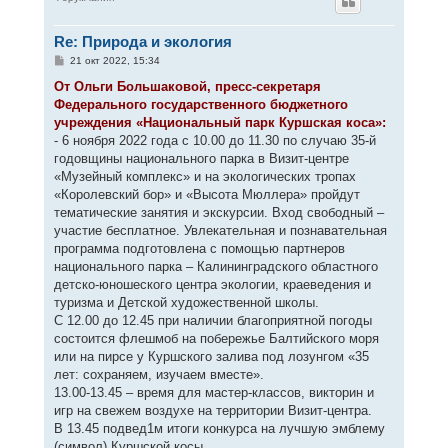
у
т
Re: Природа и экология
ь
с
С
21 окт 2022, 15:34
я
о
к
о
От Ольги Большаковой, пресс-секретаря
н
б
Федерального государственного бюджетного
щ
а
е
учреждения «Национальный парк Куршская коса»:
ч
н
а
- 6 ноября 2022 года с 10.00 до 11.30 по случаю 35-й
и
л
е
годовщины национального парка в Визит-центре
у
«Музейный комплекс» и на экологических тропах
«Королевский бор» и «Высота Мюллера» пройдут
тематические занятия и экскурсии. Вход свободный –
участие бесплатное. Увлекательная и познавательная
программа подготовлена с помощью партнеров
национального парка – Калининградского областного
детско-юношеского центра экологии, краеведения и
туризма и Детской художественной школы.
С 12.00 до 12.45 при наличии благоприятной погоды
состоится флешмоб на побережье Балтийского моря
или на пирсе у Куршского залива под лозунгом «35
лет: сохраняем, изучаем вместе».
13.00-13.45 – время для мастер-классов, викторин и
игр на свежем воздухе на территории Визит-центра.
В 13.45 подвед1м итоги конкурса на лучшую эмблему
(символ) Куршской косы.