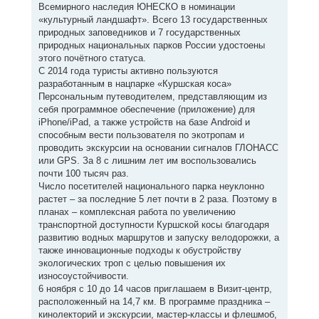
Всемирного наследия ЮНЕСКО в номинации
«культурный ландшафт». Всего 13 государственных
природных заповедников и 7 государственных
природных национальных парков России удостоены
этого почётного статуса.
С 2014 года туристы активно пользуются
разработанным в нацпарке «Куршская коса»
Персональным путеводителем, представляющим из
себя программное обеспечение (приложение) для
iPhone/iPad, а также устройств на базе Android и
способным вести пользователя по экотропам и
проводить экскурсии на основании сигналов ГЛОНАСС
или GPS. За 8 с лишним лет им воспользовались
почти 100 тысяч раз.
Число посетителей национального парка неуклонно
растет – за последние 5 лет почти в 2 раза. Поэтому в
планах – комплексная работа по увеличению
транспортной доступности Куршской косы благодаря
развитию водных маршрутов и запуску велодорожки, а
также инновационные подходы к обустройству
экологических троп с целью повышения их
износоустойчивости.
6 ноября с 10 до 14 часов приглашаем в Визит-центр,
расположенный на 14,7 км. В программе праздника –
кинолекторий и экскурсии, мастер-классы и флешмоб,