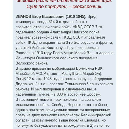
знаками различия отделённого командира.
Судя по портупеи, – сверхсрочник.
ИВАНОВ Егор Васильевич (1910-1945),
Врид
командира взвода 314-й отдельной роты
правительственной связи войск НКВД СССР 7-го
отдельного ордена Александра Невского полка
правительственной связи НКВД СССР Управления
войск НКВД по охране тыла 3-го Белорусского фронта,
участник боёв за Восточную Пруссию, сержант.
Родился в 1910 году Республике Марий Эл – в деревне
Ильнетуры Обшиярского сельского поселения
Волжского района.
В армию призван по мобилизации Волжским РВК
Марийской АССР (ныне – Республика Марий Эл).
Погиб 12 марта 1945 года в восточнопрусской деревне
Дидлаккен (ныне – посёлок Тельманово Черняховского
района). И был похоронен в озвученном выше
населённом пункте, «в 800 м восточнее шоссе».
В настоящий момент прах покоится на воинском
мемориале посёлка Свобода Черняховского района,
однако при этом официально значится похороненным
сразу на двух воинских мемориалах Калининградской
области: 1) озвученного выше посёлка Свобода, но
почему-то без указания даты рождения; и 2) явно что