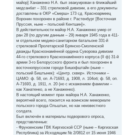
майор] Ханаженко Н.А. был эвакуирован в ближайший
медсанбат – 331 стрелковой дивизии, а его документы
доставлены в ОКР «Смерш» 173 сд. Красноармеец
Воронин похоронен в районе г. Растенбург [Восточная
Пруссия, ныне – польский Кентшин]».
В действительности майор Н.А. Ханаженко умер от
ран 28 (по другим данным – 29) января 1945 года в 411-
м отдельном медико-санитарном батальоне 331-й
стрелковой Пролетарской Брянско-Смоленской
дважды Краснознамённой ордена Суворова дивизии
44-го стрелкового Краснознамённого корпуса (II ф) 31-й
армии 3-го Белорусского фронта и был похоронен в
восточнопрусском городе Бишофштайн (ныне –
польский Биштынек): «Центр. сквер». Источники –
ЦАМО: ф. 58, оп. А-71693, д. 1908, л. 104об; ф. 58, оп.
А-71693, д. 1911, л. 20 (но с искажением фамилии –
как Ханатенко, а не Ханаженко).
В настоящий момент прах майора Н.А. Ханаженко,
вероятней всего, покоится на воинском мемориале
польского города Ольштын, но как неизвестного
солдата.
Был включён в материалы подворового опроса,
представленные:
- Фрунзенским ГВК Киргизской ССР (ныне – Киргизская
Республика) за Исходящим № 2/0812 от 15 июня 1946