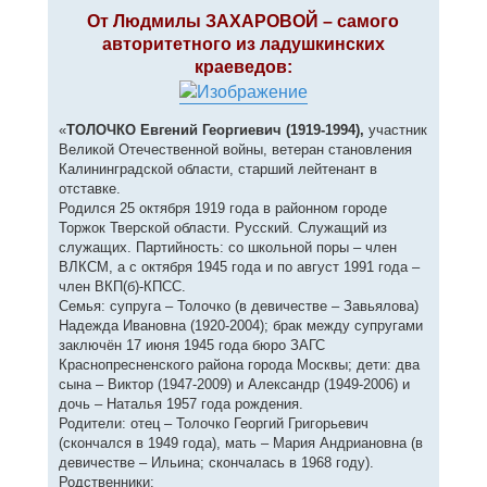
о
к
о
От Людмилы ЗАХАРОВОЙ – самого
н
б
авторитетного из ладушкинских
щ
а
е
ч
краеведов:
н
а
и
л
е
у
«
ТОЛОЧКО Евгений Георгиевич (1919-1994),
участник
Великой Отечественной войны, ветеран становления
Калининградской области, старший лейтенант в
отставке.
Родился 25 октября 1919 года в районном городе
Торжок Тверской области. Русский. Служащий из
служащих. Партийность: со школьной поры – член
ВЛКСМ, а с октября 1945 года и по август 1991 года –
член ВКП(б)-КПСС.
Семья: супруга – Толочко (в девичестве – Завьялова)
Надежда Ивановна (1920-2004); брак между супругами
заключён 17 июня 1945 года бюро ЗАГС
Краснопресненского района города Москвы; дети: два
сына – Виктор (1947-2009) и Александр (1949-2006) и
дочь – Наталья 1957 года рождения.
Родители: отец – Толочко Георгий Григорьевич
(скончался в 1949 года), мать – Мария Андриановна (в
девичестве – Ильина; скончалась в 1968 году).
Родственники: