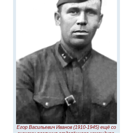
л
е
у
Егор Васильевич Иванов (1910-1945) ещё со