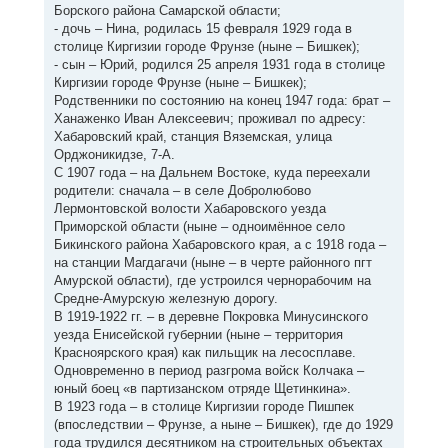
Борского района Самарской области;
- дочь – Нина, родилась 15 февраля 1929 года в
столице Киргизии городе Фрунзе (ныне – Бишкек);
- сын – Юрий, родился 25 апреля 1931 года в столице
Киргизии городе Фрунзе (ныне – Бишкек);
Родственники по состоянию на конец 1947 года: брат –
Ханаженко Иван Алексеевич; проживал по адресу:
Хабаровский край, станция Вяземская, улица
Орджоникидзе, 7-А.
С 1907 года – на Дальнем Востоке, куда переехали
родители: сначала – в селе Добролюбово
Лермонтовской волости Хабаровского уезда
Приморской области (ныне – одноимённое село
Бикинского района Хабаровского края, а с 1918 года –
на станции Магдагачи (ныне – в черте районного пгт
Амурской области), где устроился чернорабочим на
Средне-Амурскую железную дорогу.
В 1919-1922 гг. – в деревне Покровка Минусинского
уезда Енисейской губернии (ныне – территория
Красноярского края) как пильщик на лесосплаве.
Одновременно в период разгрома войск Колчака –
юный боец «в партизанском отряде Щетинкина».
В 1923 года – в столице Киргизии городе Пишпек
(впоследствии – Фрунзе, а ныне – Бишкек), где до 1929
года трудился десятником на строительных объектах