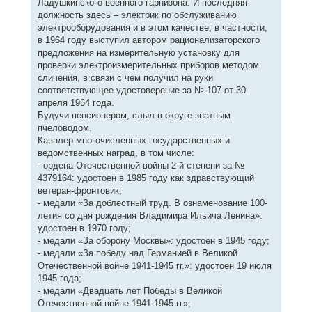
Ладушкинского военного гарнизона. И последняя
должность здесь – электрик по обслуживанию
электрооборудования и в этом качестве, в частности,
в 1964 году выступил автором рационализаторского
предложения на измерительную установку для
проверки электроизмерительных приборов методом
сличения, в связи с чем получил на руки
соответствующее удостоверение за № 107 от 30
апреля 1964 года.
Будучи пенсионером, слыл в округе знатным
пчеловодом.
Кавалер многочисленных государственных и
ведомственных наград, в том числе:
- ордена Отечественной войны 2-й степени за №
4379164: удостоен в 1985 году как здравствующий
ветеран-фронтовик;
- медали «За доблестный труд. В ознаменование 100-
летия со дня рождения Владимира Ильича Ленина»:
удостоен в 1970 году;
- медали «За оборону Москвы»: удостоен в 1945 году;
- медали «За победу над Германией в Великой
Отечественной войне 1941-1945 гг.»: удостоен 19 июля
1945 года;
- медали «Двадцать лет Победы в Великой
Отечественной войне 1941-1945 гг»;