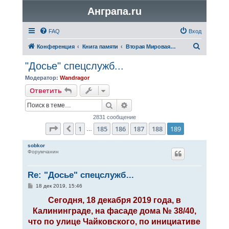
Анграпа.ru
FAQ
Вход
П
Конференция
Книга памяти
Вторая Мировая война
о
"Досье" спецслужб...
и
Модератор:
Wandragor
с
Ответить
к
Поиск
Расширенный поиск
2831 сообщение
Страница
189
из
189
1
185
186
187
188
189
Пред.
…
sobkor
Форумчанин
Re: "Досье" спецслужб...
С
18 дек 2019, 15:46
о
о
Сегодня, 18 декабря 2019 года, в
б
Калининграде, на фасаде дома № 38/40,
щ
е
что по улице Чайковского, по инициативе
н
и