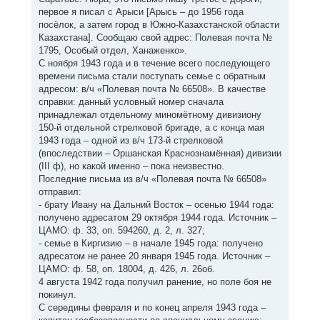
первое я писал с Арыси [Арысь – до 1956 года
посёлок, а затем город в Южно-Казахстанской области
Казахстана]. Сообщаю свой адрес: Полевая почта №
1795, Особый отдел, Ханаженко».
С ноября 1943 года и в течение всего последующего
времени письма стали поступать семье с обратным
адресом: в/ч «Полевая почта № 66508». В качестве
справки: данный условный номер сначала
принадлежал отдельному миномётному дивизиону
150-й отдельной стрелковой бригаде, а с конца мая
1943 года – одной из в/ч 173-й стрелковой
(впоследствии – Оршанская Краснознамённая) дивизии
(III ф), но какой именно – пока неизвестно.
Последние письма из в/ч «Полевая почта № 66508»
отправил:
- брату Ивану на Дальний Восток – осенью 1944 года:
получено адресатом 29 октября 1944 года. Источник –
ЦАМО: ф. 33, оп. 594260, д. 2, л. 327;
- семье в Киргизию – в начале 1945 года: получено
адресатом не ранее 20 января 1945 года. Источник –
ЦАМО: ф. 58, оп. 18004, д. 426, л. 26об.
4 августа 1942 года получил ранение, но поле боя не
покинул.
С середины февраля и по конец апреля 1943 года –