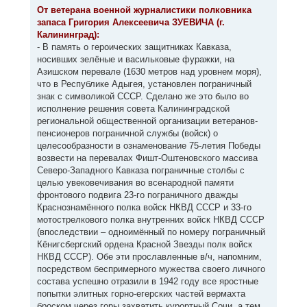
к
о
От ветерана военной журналистики полковника
н
б
запаса Григория Алексеевича ЗУЕВИЧА (г.
щ
а
е
Калининград):
ч
н
а
- В память о героических защитниках Кавказа,
и
л
е
носивших зелёные и васильковые фуражки, на
у
Азишском перевале (1630 метров над уровнем моря),
что в Республике Адыгея, установлен пограничный
знак с символикой СССР. Сделано же это было во
исполнение решения совета Калининградской
региональной общественной организации ветеранов-
пенсионеров пограничной службы (войск) о
целесообразности в ознаменование 75-летия Победы
возвести на перевалах Фишт-Оштеновского массива
Северо-Западного Кавказа пограничные столбы с
целью увековечивания во всенародной памяти
фронтового подвига 23-го пограничного дважды
Краснознамённого полка войск НКВД СССР и 33-го
мотострелкового полка внутренних войск НКВД СССР
(впоследствии – одноимённый по номеру пограничный
Кёнигсбергский ордена Красной Звезды полк войск
НКВД СССР). Обе эти прославленные в/ч, напомним,
посредством беспримерного мужества своего личного
состава успешно отразили в 1942 году все яростные
попытки элитных горно-егерских частей вермахта
броском через горы захватить курортный Сочи, а тем