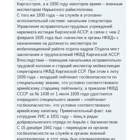
Киргосстроя, а в 1930 году некоторое время – военным
инспектором Нарынского райисполкома.
С того же 1930 года – на службе в уголовно-
исполнительной системе: начальник спецсектора
Управления исправительно-трудовых учреждений
наркомата юстиции Киргизской АССР, в связи с чем 2
февраля 1935 года был «зачислен в органы НКВД» с
назначением на должность инспектора по
мобилизационной работе отдела кадров Отдела мест
заключения и трудпоселений НКВД Киргизской АССР.
Впоследствии – помощник начальника исправительно-
трудовой колонии и старший инспектор мобинспекции
секретариата НКВД Киргизской ССР. При этом к лету
1939 года – младший лейтенант госбезопасности по
специальному званию, что условно соответствовало
армейскому старшему лейтенанту, а приказом НКВД
СССР за № 1438 от 1 июля 1939 года удостоился
очередного специального звания – «лейтенант
госбезопасности», что условно соответствовало
армейскому капитану. Примечательный факт: как
сотрудник УИС в 1931 году – боец в рядах
добровольческого отряда по борьбе с басмачеством.
С 15 декабря 1941 года – переводом из органов
госбезопасности на службе в органах военной
контрразведки: в этот день был откомандирован из