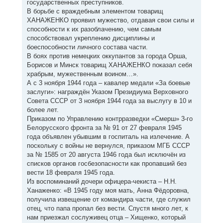
государственных преступников.
В борьбе с враждебным элементом товарищ
ХАНАЖЕНКО проявил мужество, отдавая свои силы и
способности к их разоблачению, чем самым
способствовал укреплению дисциплины и
боеспособности личного состава части.
В боях против немецких оккупантов за города Орша,
Борисов и Минск товарищ ХАНАЖЕНКО показал себя
храбрым, мужественным воином…».
А с 3 ноября 1944 года – кавалер медали «За боевые
заслуги»: награждён Указом Президиума Верховного
Совета СССР от 3 ноября 1944 года за выслугу в 10 и
более лет.
Приказом по Управлению контрразведки «Смерш» 3-го
Белорусского фронта за № 91 от 27 февраля 1945
года объявлен убывшим в госпиталь на излечение. А
поскольку с войны не вернулся, приказом МГБ СССР
за № 1585 от 20 августа 1946 года был исключён из
списков органов госбезопасности как пропавший без
вести 18 февраля 1945 года.
Из воспоминаний дочери офицера-чекиста – Н.Н.
Ханаженко: «В 1945 году моя мать, Анна Фёдоровна,
получила извещение от командира части, где служил
отец, что папа пропал без вести. Спустя много лет, к
нам приезжал сослуживец отца – Хищенко, который