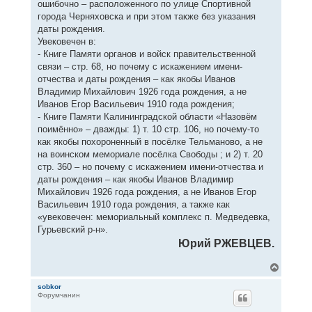
ошибочно – расположенного по улице Спортивной
города Черняховска и при этом также без указания
даты рождения.
Увековечен в:
- Книге Памяти органов и войск правительственной
связи – стр. 68, но почему с искажением имени-
отчества и даты рождения – как якобы Иванов
Владимир Михайлович 1926 года рождения, а не
Иванов Егор Васильевич 1910 года рождения;
- Книге Памяти Калининградской области «Назовём
поимённо» – дважды: 1) т. 10 стр. 106, но почему-то
как якобы похороненный в посёлке Тельманово, а не
на воинском мемориале посёлка Свободы ; и 2) т. 20
стр. 360 – но почему с искажением имени-отчества и
даты рождения – как якобы Иванов Владимир
Михайлович 1926 года рождения, а не Иванов Егор
Васильевич 1910 года рождения, а также как
«увековечен: мемориальный комплекс п. Медведевка,
Гурьевский р-н».
Юрий РЖЕВЦЕВ.
В
е
р
sobkor
Форумчанин
н
у