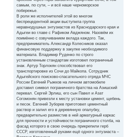
самым, по сути, – и всё наше черноморское
побережье.
В роли же исполнителей этой во многом
беспрецедентной акции выступила группа
неравнодушных энтузиастов из Краснодарского края и
Адыгеи во главе с Рафиком Авджяном. Назовём их
поимённо с озвучиванием вклада каждого. Так,
предприниматель Александр Колесников оказал
финансовую поддержку в закупке необходимого
материала. Владимир Руденко по строго
установленным стандартам изготовил пограничный
знак. Артур Торлокян способствовал его
транспортировке из Сочи до Майкопа. Сотрудник
Адыгейского поисково-спасательного отряда МЧС
России Евгений Рыжков на личном автомобиле
доставил символ пограничного братства на Азишский
перевал. Сергей Эрлиш, его сын Павел и Азат
Согомонян привезли к месту установки цемент, щебень
и песок. Евгений Зуборев приготовил цементный
раствор и залил его в деревянную опалубку,
предварительно разместив в ней арматурный каркас
для прочности и устойчивости пограничного столба, на
фасад которого в свою очередь прикрепили герб
СССР, изготовленный руками ещё одного энтузиаста –