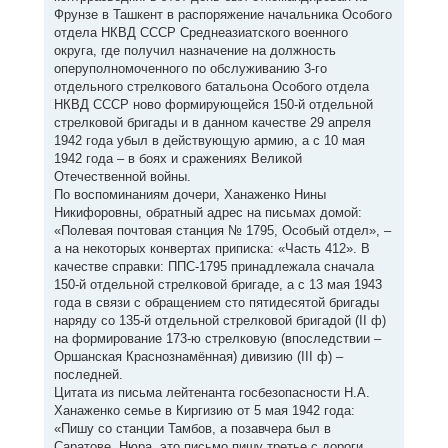
Фрунзе в Ташкент в распоряжение начальника Особого
отдела НКВД СССР Среднеазиатского военного
округа, где получил назначение на должность
оперуполномоченного по обслуживанию 3-го
отдельного стрелкового батальона Особого отдела
НКВД СССР ново формирующейся 150-й отдельной
стрелковой бригады и в данном качестве 29 апреля
1942 года убыл в действующую армию, а с 10 мая
1942 года – в боях и сражениях Великой
Отечественной войны.
По воспоминаниям дочери, Ханаженко Нины
Никифоровны, обратный адрес на письмах домой:
«Полевая почтовая станция № 1795, Особый отдел», –
а на некоторых конвертах приписка: «Часть 412». В
качестве справки: ППС-1795 принадлежала сначала
150-й отдельной стрелковой бригаде, а с 13 мая 1943
года в связи с обращением сто пятидесятой бригады
наряду со 135-й отдельной стрелковой бригадой (II ф)
на формирование 173-ю стрелковую (впоследствии –
Оршанская Краснознамённая) дивизию (III ф) –
последней.
Цитата из письма лейтенанта госбезопасности Н.А.
Ханаженко семье в Киргизию от 5 мая 1942 года:
«Пишу со станции Тамбов, а позавчера был в
Саратове. Нюра, это письмо пишу третье с дороги,