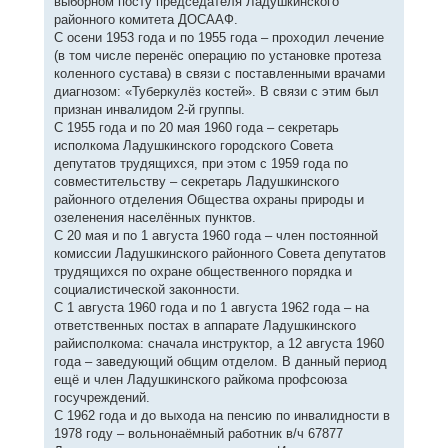
выборном посту председателя Ладушкинского
районного комитета ДОСААФ.
С осени 1953 года и по 1955 года – проходил лечение
(в том числе перенёс операцию по установке протеза
коленного сустава) в связи с поставленными врачами
диагнозом: «Туберкулёз костей». В связи с этим был
признан инвалидом 2-й группы.
С 1955 года и по 20 мая 1960 года – секретарь
исполкома Ладушкинского городского Совета
депутатов трудящихся, при этом с 1959 года по
совместительству – секретарь Ладушкинского
районного отделения Общества охраны природы и
озеленения населённых пунктов.
С 20 мая и по 1 августа 1960 года – член постоянной
комиссии Ладушкинского районного Совета депутатов
трудящихся по охране общественного порядка и
социалистической законности.
С 1 августа 1960 года и по 1 августа 1962 года – на
ответственных постах в аппарате Ладушкинского
райисполкома: сначала инструктор, а 12 августа 1960
года – заведующий общим отделом. В данный период
ещё и член Ладушкинского райкома профсоюза
госучреждений.
С 1962 года и до выхода на пенсию по инвалидности в
1978 году – вольнонаёмный работник в/ч 67877