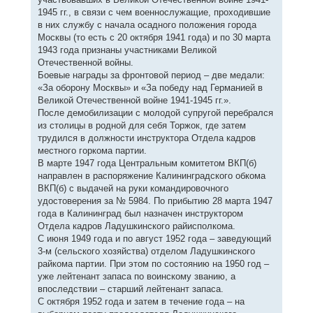
1945 гг., в связи с чем военнослужащие, проходившие
в них службу с начала осадного положения города
Москвы (то есть с 20 октября 1941 года) и по 30 марта
1943 года признаны участниками Великой
Отечественной войны.
Боевые награды за фронтовой период – две медали:
«За оборону Москвы» и «За победу над Германией в
Великой Отечественной войне 1941-1945 гг.».
После демобилизации с молодой супругой перебрался
из столицы в родной для себя Торжок, где затем
трудился в должности инструктора Отдела кадров
местного горкома партии.
В марте 1947 года Центральным комитетом ВКП(б)
направлен в распоряжение Калининградского обкома
ВКП(б) с выдачей на руки командировочного
удостоверения за № 5984. По прибытию 28 марта 1947
года в Калининград был назначен инструктором
Отдела кадров Ладушкинского райисполкома.
С июня 1949 года и по август 1952 года – заведующий
3-м (сельского хозяйства) отделом Ладушкинского
райкома партии. При этом по состоянию на 1950 год –
уже лейтенант запаса по воинскому званию, а
впоследствии – старший лейтенант запаса.
С октября 1952 года и затем в течение года – на