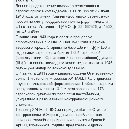
1530, л. 54.
Данное представление получило реализацию в
строках приказа командарма-31 за № 088 от 26 июня
1943 года: от имени Родины удостоился своей самой
первой по счёту государственной награды – медали
«За отвагу». Источник – ЦАМО: ф. 33, 682526, д. 1530,
лл. 43 и 43об.
С конца мая 1943 года в связи с процессом
сформирования с 20 по 25 мая 1943 года в районе
тверского города Старицы на базе 135-й (II ф) и 150-й
отдельных стрелковых бригад 173-й стрелковой
(впоследствии – Оршанская Краснознамённая) дивизии
(III ф) – в своём последнем качестве, но только к 1945
году – уже майор по воинскому званию.
С 7 августа 1944 года – кавалер ордена Отечественной
войны 1-й степени: «Товарищ ХАНАЖЕНКО в дивизии
служит с момента её формирования. Работая старшим
оперуполномоченным 1311 стрелкового полка 173
стрелковой дивизии показал себя настойчивым,
усидчивым в разоблачении контрреволюционного
элемента.
Товарищ ХАНАЖЕНКО за период работы в Отделе
контрразведки «Смерш» дивизии разоблачил ряд
шпионов, случайно пробравшихся в части Красной
Армии, изменников Родины, предателей и других