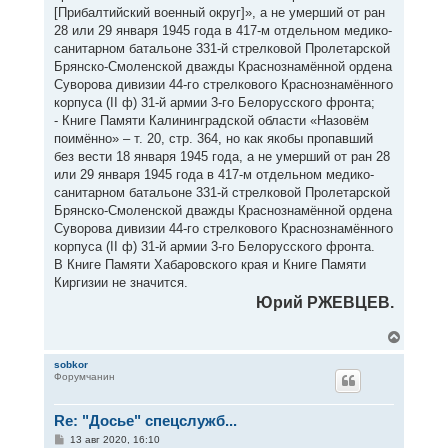
[Прибалтийский военный округ]», а не умерший от ран
28 или 29 января 1945 года в 417-м отдельном медико-
санитарном батальоне 331-й стрелковой Пролетарской
Брянско-Смоленской дважды Краснознамённой ордена
Суворова дивизии 44-го стрелкового Краснознамённого
корпуса (II ф) 31-й армии 3-го Белорусского фронта;
- Книге Памяти Калининградской области «Назовём
поимённо» – т. 20, стр. 364, но как якобы пропавший
без вести 18 января 1945 года, а не умерший от ран 28
или 29 января 1945 года в 417-м отдельном медико-
санитарном батальоне 331-й стрелковой Пролетарской
Брянско-Смоленской дважды Краснознамённой ордена
Суворова дивизии 44-го стрелкового Краснознамённого
корпуса (II ф) 31-й армии 3-го Белорусского фронта.
В Книге Памяти Хабаровского края и Книге Памяти
Киргизии не значится.
Юрий РЖЕВЦЕВ.
В
е
р
sobkor
Форумчанин
н
у
т
Re: "Досье" спецслужб...
ь
с
С
13 авг 2020, 16:10
я