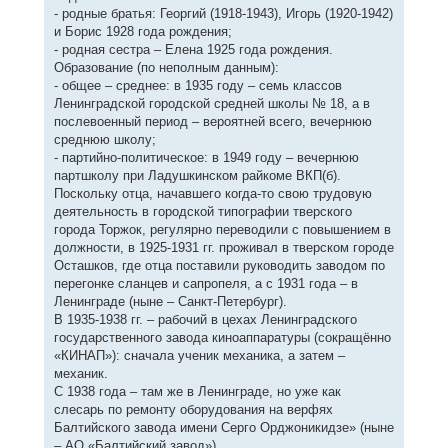
- родные братья: Георгий (1918-1943), Игорь (1920-1942)
и Борис 1928 года рождения;
- родная сестра – Елена 1925 года рождения.
Образование (по неполным данным):
- общее – среднее: в 1935 году – семь классов
Ленинградской городской средней школы № 18, а в
послевоенный период – вероятней всего, вечернюю
среднюю школу;
- партийно-политическое: в 1949 году – вечернюю
партшколу при Ладушкинском райкоме ВКП(б).
Поскольку отца, начавшего когда-то свою трудовую
деятельность в городской типографии тверского
города Торжок, регулярно переводили с повышением в
должности, в 1925-1931 гг. проживал в тверском городе
Осташков, где отца поставили руководить заводом по
перегонке сланцев и сапропеля, а с 1931 года – в
Ленинграде (ныне – Санкт-Петербург).
В 1935-1938 гг. – рабочий в цехах Ленинградского
государственного завода киноаппаратуры (сокращённо
«КИНАП»): сначала ученик механика, а затем –
механик.
С 1938 года – там же в Ленинграде, но уже как
слесарь по ремонту оборудования на верфях
Балтийского завода имени Серго Орджоникидзе» (ныне
– АО «Балтийский завод»).