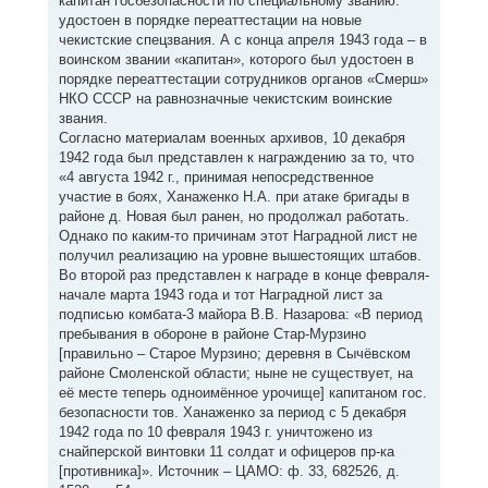
капитан госбезопасности по специальному званию:
удостоен в порядке переаттестации на новые
чекистские спецзвания. А с конца апреля 1943 года – в
воинском звании «капитан», которого был удостоен в
порядке переаттестации сотрудников органов «Смерш»
НКО СССР на равнозначные чекистским воинские
звания.
Согласно материалам военных архивов, 10 декабря
1942 года был представлен к награждению за то, что
«4 августа 1942 г., принимая непосредственное
участие в боях, Ханаженко Н.А. при атаке бригады в
районе д. Новая был ранен, но продолжал работать.
Однако по каким-то причинам этот Наградной лист не
получил реализацию на уровне вышестоящих штабов.
Во второй раз представлен к награде в конце февраля-
начале марта 1943 года и тот Наградной лист за
подписью комбата-3 майора В.В. Назарова: «В период
пребывания в обороне в районе Стар-Мурзино
[правильно – Старое Мурзино; деревня в Сычёвском
районе Смоленской области; ныне не существует, на
её месте теперь одноимённое урочище] капитаном гос.
безопасности тов. Ханаженко за период с 5 декабря
1942 года по 10 февраля 1943 г. уничтожено из
снайперской винтовки 11 солдат и офицеров пр-ка
[противника]». Источник – ЦАМО: ф. 33, 682526, д.