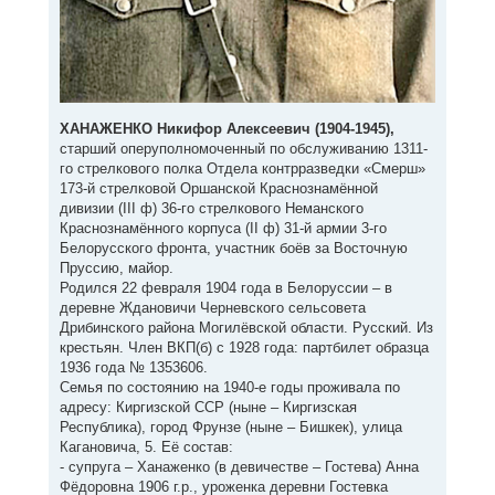
ХАНАЖЕНКО Никифор Алексеевич (1904-1945),
старший оперуполномоченный по обслуживанию 1311-
го стрелкового полка Отдела контрразведки «Смерш»
173-й стрелковой Оршанской Краснознамённой
дивизии (III ф) 36-го стрелкового Неманского
Краснознамённого корпуса (II ф) 31-й армии 3-го
Белорусского фронта, участник боёв за Восточную
Пруссию, майор.
Родился 22 февраля 1904 года в Белоруссии – в
деревне Ждановичи Черневского сельсовета
Дрибинского района Могилёвской области. Русский. Из
крестьян. Член ВКП(б) с 1928 года: партбилет образца
1936 года № 1353606.
Семья по состоянию на 1940-е годы проживала по
адресу: Киргизской ССР (ныне – Киргизская
Республика), город Фрунзе (ныне – Бишкек), улица
Кагановича, 5. Её состав:
- супруга – Ханаженко (в девичестве – Гостева) Анна
Фёдоровна 1906 г.р., уроженка деревни Гостевка