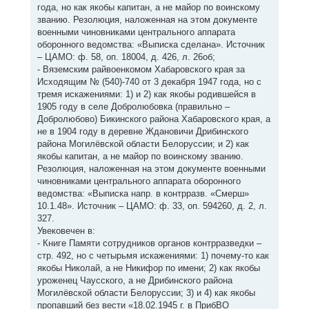
года, но как якобы капитан, а не майор по воинскому
званию. Резолюция, наложенная на этом документе
военными чиновниками центрального аппарата
оборонного ведомства: «Выписка сделана». Источник
– ЦАМО: ф. 58, оп. 18004, д. 426, л. 26об;
- Вяземским райвоенкомом Хабаровского края за
Исходящим № (540)-740 от 3 декабря 1947 года, но с
тремя искажениями: 1) и 2) как якобы родившейся в
1905 году в селе Добролюбовка (правильно –
Добролюбово) Бикинского района Хабаровского края, а
не в 1904 году в деревне Ждановичи Дрибинского
района Могилёвской области Белоруссии; и 2) как
якобы капитан, а не майор по воинскому званию.
Резолюция, наложенная на этом документе военными
чиновниками центрального аппарата оборонного
ведомства: «Выписка напр. в контрразв. «Смерш»
10.1.48». Источник – ЦАМО: ф. 33, оп. 594260, д. 2, л.
327.
Увековечен в:
- Книге Памяти сотрудников органов контрразведки –
стр. 492, но с четырьмя искажениями: 1) почему-то как
якобы Николай, а не Никифор по имени; 2) как якобы
уроженец Чаусского, а не Дрибинского района
Могилёвской области Белоруссии; 3) и 4) как якобы
пропавший без вести «18.02.1945 г. в ПрибВО