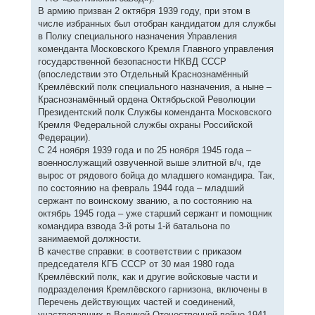
В армию призван 2 октября 1939 году, при этом в
числе избранных был отобран кандидатом для службы
в Полку специального назначения Управления
коменданта Московского Кремля Главного управления
государственной безопасности НКВД СССР
(впоследствии это Отдельный Краснознамённый
Кремлёвский полк специального назначения, а ныне –
Краснознамённый ордена Октябрьской Революции
Президентский полк Службы коменданта Московского
Кремля Федеральной службы охраны Российской
Федерации).
С 24 ноября 1939 года и по 25 ноября 1945 года –
военнослужащий озвученной выше элитной в/ч, где
вырос от рядового бойца до младшего командира. Так,
по состоянию на февраль 1944 года – младший
сержант по воинскому званию, а по состоянию на
октябрь 1945 года – уже старший сержант и помощник
командира взвода 3-й роты 1-й батальона по
занимаемой должности.
В качестве справки: в соответствии с приказом
председателя КГБ СССР от 30 мая 1980 года
Кремлёвский полк, как и другие войсковые части и
подразделения Кремлёвского гарнизона, включены в
Перечень действующих частей и соединений,
участвовавших в Великой Отечественной войне 1941-