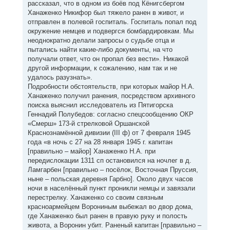
рассказал, что в одном из боёв под Кёнигсбергом
Ханаженко Никифор был тяжело ранен в живот, и
отправлен в полевой госпиталь. Госпиталь попал под
окружение немцев и подвергся бомбардировкам. Мы
неоднократно делали запросы о судьбе отца и
пытались найти какие-либо документы, на что
получали ответ, что он пропал без вести». Никакой
другой информации, к сожалению, нам так и не
удалось разузнать».
Подробности обстоятельств, при которых майор Н.А.
Ханаженко получил ранения, посредством архивного
поиска выяснил исследователь из Пятигорска
Геннадий Полубедов: согласно спецсообщению ОКР
«Смерш» 173-й стрелковой Оршанской
Краснознамённой дивизии (III ф) от 7 февраля 1945
года «в ночь с 27 на 28 января 1945 г. капитан
[правильно – майор] Ханаженко Н.А. при
передислокации 1311 сп остановился на ночлег в д.
Ламгарбен [правильно – посёлок, Восточная Пруссия,
ныне – польская деревня Гарбно]. Около двух часов
ночи в населённый пункт проникли немцы и завязали
перестрелку. Ханаженко со своим связным
красноармейцем Ворониным выбежал во двор дома,
где Ханаженко был ранен в правую руку и полость
живота, а Воронин убит. Раненый капитан [правильно –