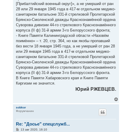
[Прибалтийский военный округ]», а не умерший от ран
28 или 29 января 1945 года в 417-м отдельном медико-
санитарном батальоне 331-й стрелковой Пролетарской
Брянско-Смоленской дважды Краснознамённой ордена
Суворова дивизии 44-го стрелкового Краснознамённого
корпуса (II ф) 31-й армии 3-го Белорусского фронта;
- Книге Памяти Калининградской области «Назовём
поимённо» – т. 20, стр. 364, но как якобы пропавший
без вести 18 января 1945 года, а не умерший от ран 28
или 29 января 1945 года в 417-м отдельном медико-
санитарном батальоне 331-й стрелковой Пролетарской
Брянско-Смоленской дважды Краснознамённой ордена
Суворова дивизии 44-го стрелкового Краснознамённого
корпуса (II ф) 31-й армии 3-го Белорусского фронта.
В Книге Памяти Хабаровского края и Книге Памяти
Киргизии не значится.
Юрий РЖЕВЦЕВ.
В
е
р
sobkor
Форумчанин
н
у
т
Re: "Досье" спецслужб...
ь
с
С
13 авг 2020, 16:10
я