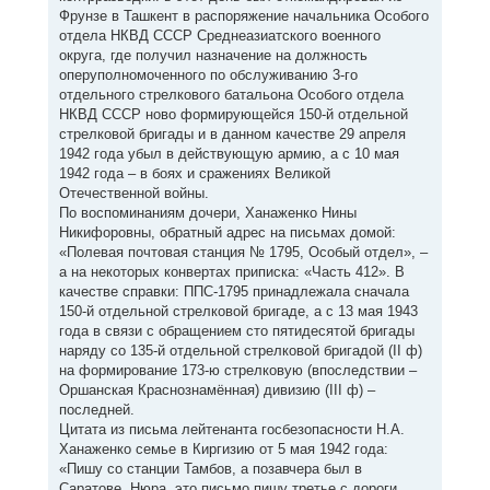
Фрунзе в Ташкент в распоряжение начальника Особого
отдела НКВД СССР Среднеазиатского военного
округа, где получил назначение на должность
оперуполномоченного по обслуживанию 3-го
отдельного стрелкового батальона Особого отдела
НКВД СССР ново формирующейся 150-й отдельной
стрелковой бригады и в данном качестве 29 апреля
1942 года убыл в действующую армию, а с 10 мая
1942 года – в боях и сражениях Великой
Отечественной войны.
По воспоминаниям дочери, Ханаженко Нины
Никифоровны, обратный адрес на письмах домой:
«Полевая почтовая станция № 1795, Особый отдел», –
а на некоторых конвертах приписка: «Часть 412». В
качестве справки: ППС-1795 принадлежала сначала
150-й отдельной стрелковой бригаде, а с 13 мая 1943
года в связи с обращением сто пятидесятой бригады
наряду со 135-й отдельной стрелковой бригадой (II ф)
на формирование 173-ю стрелковую (впоследствии –
Оршанская Краснознамённая) дивизию (III ф) –
последней.
Цитата из письма лейтенанта госбезопасности Н.А.
Ханаженко семье в Киргизию от 5 мая 1942 года:
«Пишу со станции Тамбов, а позавчера был в
Саратове. Нюра, это письмо пишу третье с дороги,