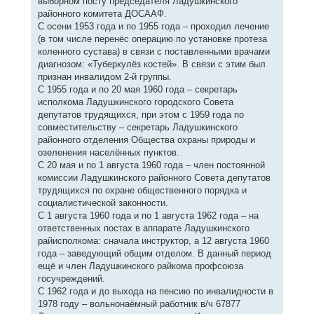
выборном посту председателя Ладушкинского
районного комитета ДОСААФ.
С осени 1953 года и по 1955 года – проходил лечение
(в том числе перенёс операцию по установке протеза
коленного сустава) в связи с поставленными врачами
диагнозом: «Туберкулёз костей». В связи с этим был
признан инвалидом 2-й группы.
С 1955 года и по 20 мая 1960 года – секретарь
исполкома Ладушкинского городского Совета
депутатов трудящихся, при этом с 1959 года по
совместительству – секретарь Ладушкинского
районного отделения Общества охраны природы и
озеленения населённых пунктов.
С 20 мая и по 1 августа 1960 года – член постоянной
комиссии Ладушкинского районного Совета депутатов
трудящихся по охране общественного порядка и
социалистической законности.
С 1 августа 1960 года и по 1 августа 1962 года – на
ответственных постах в аппарате Ладушкинского
райисполкома: сначала инструктор, а 12 августа 1960
года – заведующий общим отделом. В данный период
ещё и член Ладушкинского райкома профсоюза
госучреждений.
С 1962 года и до выхода на пенсию по инвалидности в
1978 году – вольнонаёмный работник в/ч 67877