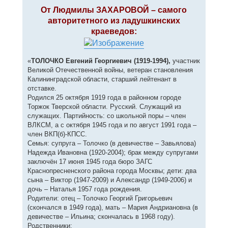
о
к
о
От Людмилы ЗАХАРОВОЙ – самого
н
б
авторитетного из ладушкинских
щ
а
е
ч
краеведов:
н
а
и
л
е
у
«
ТОЛОЧКО Евгений Георгиевич (1919-1994),
участник
Великой Отечественной войны, ветеран становления
Калининградской области, старший лейтенант в
отставке.
Родился 25 октября 1919 года в районном городе
Торжок Тверской области. Русский. Служащий из
служащих. Партийность: со школьной поры – член
ВЛКСМ, а с октября 1945 года и по август 1991 года –
член ВКП(б)-КПСС.
Семья: супруга – Толочко (в девичестве – Завьялова)
Надежда Ивановна (1920-2004); брак между супругами
заключён 17 июня 1945 года бюро ЗАГС
Краснопресненского района города Москвы; дети: два
сына – Виктор (1947-2009) и Александр (1949-2006) и
дочь – Наталья 1957 года рождения.
Родители: отец – Толочко Георгий Григорьевич
(скончался в 1949 года), мать – Мария Андриановна (в
девичестве – Ильина; скончалась в 1968 году).
Родственники: