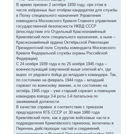
В армию призван 2 октября 1939 году, при этом в
числе избранных был отобран кандидатом для службы
в Полку специального назначения Управления
коменданта Московского Кремля Главного управления
государственной безопасности НКВД СССР
(впоследствии это Отдельный Краснознамённый
Кремлёвский полк специального назначения, а ныне –
Краснознамённый ордена Октябрьской Революции
Президентский полк Службы коменданта Московского
Кремля Федеральной службы охраны Российской
Федерации).
С 24 ноября 1939 года и по 25 ноября 1945 года –
военнослужащий озвученной выше элитной в/ч, где
вырос от рядового бойца до младшего командира. Так,
по состоянию на февраль 1944 года – младший
сержант по воинскому званию, а по состоянию на
октябрь 1945 года – уже старший сержант и помощник
командира взвода 3-й роты 1-й батальона по
занимаемой должности.
В качестве справки: в соответствии с приказом
председателя КГБ СССР от 30 мая 1980 года
Кремлёвский полк, как и другие войсковые части и
подразделения Кремлёвского гарнизона, включены в
Перечень действующих частей и соединений,
участвовавших в Великой Отечественной войне 1941-