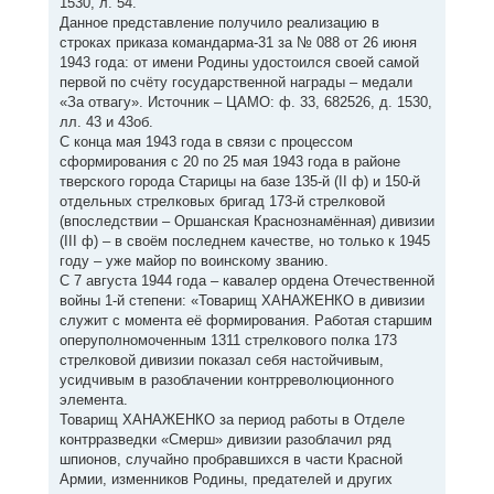
1530, л. 54.
Данное представление получило реализацию в
строках приказа командарма-31 за № 088 от 26 июня
1943 года: от имени Родины удостоился своей самой
первой по счёту государственной награды – медали
«За отвагу». Источник – ЦАМО: ф. 33, 682526, д. 1530,
лл. 43 и 43об.
С конца мая 1943 года в связи с процессом
сформирования с 20 по 25 мая 1943 года в районе
тверского города Старицы на базе 135-й (II ф) и 150-й
отдельных стрелковых бригад 173-й стрелковой
(впоследствии – Оршанская Краснознамённая) дивизии
(III ф) – в своём последнем качестве, но только к 1945
году – уже майор по воинскому званию.
С 7 августа 1944 года – кавалер ордена Отечественной
войны 1-й степени: «Товарищ ХАНАЖЕНКО в дивизии
служит с момента её формирования. Работая старшим
оперуполномоченным 1311 стрелкового полка 173
стрелковой дивизии показал себя настойчивым,
усидчивым в разоблачении контрреволюционного
элемента.
Товарищ ХАНАЖЕНКО за период работы в Отделе
контрразведки «Смерш» дивизии разоблачил ряд
шпионов, случайно пробравшихся в части Красной
Армии, изменников Родины, предателей и других