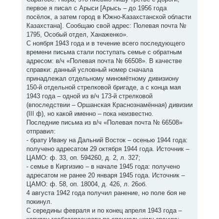
первое я писал с Арыси [Арысь – до 1956 года
посёлок, а затем город в Южно-Казахстанской области
Казахстана]. Сообщаю свой адрес: Полевая почта №
1795, Особый отдел, Ханаженко».
С ноября 1943 года и в течение всего последующего
времени письма стали поступать семье с обратным
адресом: в/ч «Полевая почта № 66508». В качестве
справки: данный условный номер сначала
принадлежал отдельному миномётному дивизиону
150-й отдельной стрелковой бригаде, а с конца мая
1943 года – одной из в/ч 173-й стрелковой
(впоследствии – Оршанская Краснознамённая) дивизии
(III ф), но какой именно – пока неизвестно.
Последние письма из в/ч «Полевая почта № 66508»
отправил:
- брату Ивану на Дальний Восток – осенью 1944 года:
получено адресатом 29 октября 1944 года. Источник –
ЦАМО: ф. 33, оп. 594260, д. 2, л. 327;
- семье в Киргизию – в начале 1945 года: получено
адресатом не ранее 20 января 1945 года. Источник –
ЦАМО: ф. 58, оп. 18004, д. 426, л. 26об.
4 августа 1942 года получил ранение, но поле боя не
покинул.
С середины февраля и по конец апреля 1943 года –