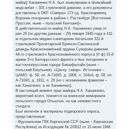
майор] Ханаженко Н.А. был эвакуирован в ближайший
медсанбат – 331 стрелковой дивизии, а его документы
доставлены в ОКР «Смерш» 173 сд. Красноармеец
Воронин похоронен в районе г. Растенбург [Восточная
Пруссия, ныне – польский Кентшин]».
В действительности майор Н.А. Ханаженко умер от
ран 28 (по другим данным – 29) января 1945 года в 411-
м отдельном медико-санитарном батальоне 331-й
стрелковой Пролетарской Брянско-Смоленской
дважды Краснознамённой ордена Суворова дивизии
44-го стрелкового Краснознамённого корпуса (II ф) 31-й
армии 3-го Белорусского фронта и был похоронен в
восточнопрусском городе Бишофштайн (ныне –
польский Биштынек): «Центр. сквер». Источники –
ЦАМО: ф. 58, оп. А-71693, д. 1908, л. 104об; ф. 58, оп.
А-71693, д. 1911, л. 20 (но с искажением фамилии –
как Ханатенко, а не Ханаженко).
В настоящий момент прах майора Н.А. Ханаженко,
вероятней всего, покоится на воинском мемориале
польского города Ольштын, но как неизвестного
солдата.
Был включён в материалы подворового опроса,
представленные:
- Фрунзенским ГВК Киргизской ССР (ныне – Киргизская
Республика) за Исходящим № 2/0812 от 15 июня 1946