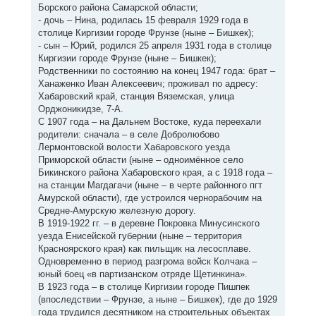
Борского района Самарской области;
- дочь – Нина, родилась 15 февраля 1929 года в
столице Киргизии городе Фрунзе (ныне – Бишкек);
- сын – Юрий, родился 25 апреля 1931 года в столице
Киргизии городе Фрунзе (ныне – Бишкек);
Родственники по состоянию на конец 1947 года: брат –
Ханаженко Иван Алексеевич; проживал по адресу:
Хабаровский край, станция Вяземская, улица
Орджоникидзе, 7-А.
С 1907 года – на Дальнем Востоке, куда переехали
родители: сначала – в селе Добролюбово
Лермонтовской волости Хабаровского уезда
Приморской области (ныне – одноимённое село
Бикинского района Хабаровского края, а с 1918 года –
на станции Магдагачи (ныне – в черте районного пгт
Амурской области), где устроился чернорабочим на
Средне-Амурскую железную дорогу.
В 1919-1922 гг. – в деревне Покровка Минусинского
уезда Енисейской губернии (ныне – территория
Красноярского края) как пильщик на лесосплаве.
Одновременно в период разгрома войск Колчака –
юный боец «в партизанском отряде Щетинкина».
В 1923 года – в столице Киргизии городе Пишпек
(впоследствии – Фрунзе, а ныне – Бишкек), где до 1929
года трудился десятником на строительных объектах