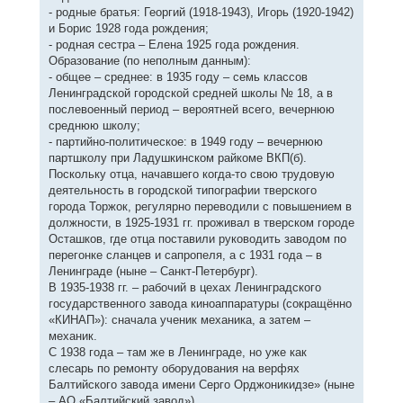
- родные братья: Георгий (1918-1943), Игорь (1920-1942)
и Борис 1928 года рождения;
- родная сестра – Елена 1925 года рождения.
Образование (по неполным данным):
- общее – среднее: в 1935 году – семь классов
Ленинградской городской средней школы № 18, а в
послевоенный период – вероятней всего, вечернюю
среднюю школу;
- партийно-политическое: в 1949 году – вечернюю
партшколу при Ладушкинском райкоме ВКП(б).
Поскольку отца, начавшего когда-то свою трудовую
деятельность в городской типографии тверского
города Торжок, регулярно переводили с повышением в
должности, в 1925-1931 гг. проживал в тверском городе
Осташков, где отца поставили руководить заводом по
перегонке сланцев и сапропеля, а с 1931 года – в
Ленинграде (ныне – Санкт-Петербург).
В 1935-1938 гг. – рабочий в цехах Ленинградского
государственного завода киноаппаратуры (сокращённо
«КИНАП»): сначала ученик механика, а затем –
механик.
С 1938 года – там же в Ленинграде, но уже как
слесарь по ремонту оборудования на верфях
Балтийского завода имени Серго Орджоникидзе» (ныне
– АО «Балтийский завод»).