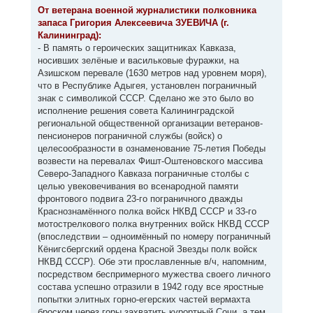
к
о
От ветерана военной журналистики полковника
н
б
запаса Григория Алексеевича ЗУЕВИЧА (г.
щ
а
е
Калининград):
ч
н
а
- В память о героических защитниках Кавказа,
и
л
е
носивших зелёные и васильковые фуражки, на
у
Азишском перевале (1630 метров над уровнем моря),
что в Республике Адыгея, установлен пограничный
знак с символикой СССР. Сделано же это было во
исполнение решения совета Калининградской
региональной общественной организации ветеранов-
пенсионеров пограничной службы (войск) о
целесообразности в ознаменование 75-летия Победы
возвести на перевалах Фишт-Оштеновского массива
Северо-Западного Кавказа пограничные столбы с
целью увековечивания во всенародной памяти
фронтового подвига 23-го пограничного дважды
Краснознамённого полка войск НКВД СССР и 33-го
мотострелкового полка внутренних войск НКВД СССР
(впоследствии – одноимённый по номеру пограничный
Кёнигсбергский ордена Красной Звезды полк войск
НКВД СССР). Обе эти прославленные в/ч, напомним,
посредством беспримерного мужества своего личного
состава успешно отразили в 1942 году все яростные
попытки элитных горно-егерских частей вермахта
броском через горы захватить курортный Сочи, а тем