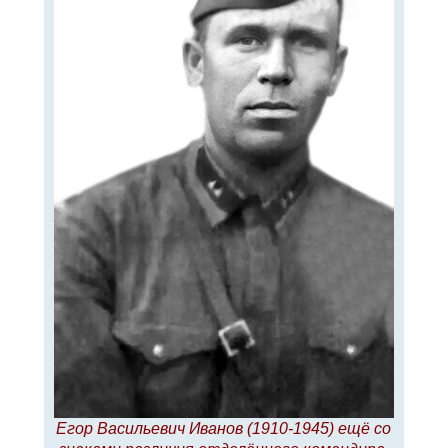
л
е
у
Егор Васильевич Иванов (1910-1945) ещё со