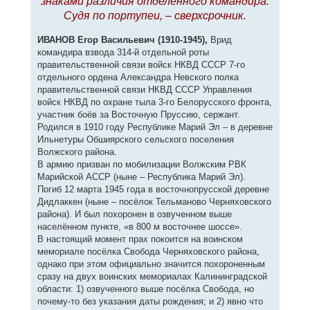
знаками различия отделённого командира.
Судя по портупеи, – сверхсрочник.
ИВАНОВ Егор Васильевич (1910-1945),
Врид
командира взвода 314-й отдельной роты
правительственной связи войск НКВД СССР 7-го
отдельного ордена Александра Невского полка
правительственной связи НКВД СССР Управления
войск НКВД по охране тыла 3-го Белорусского фронта,
участник боёв за Восточную Пруссию, сержант.
Родился в 1910 году Республике Марий Эл – в деревне
Ильнетуры Обшиярского сельского поселения
Волжского района.
В армию призван по мобилизации Волжским РВК
Марийской АССР (ныне – Республика Марий Эл).
Погиб 12 марта 1945 года в восточнопрусской деревне
Дидлаккен (ныне – посёлок Тельманово Черняховского
района). И был похоронен в озвученном выше
населённом пункте, «в 800 м восточнее шоссе».
В настоящий момент прах покоится на воинском
мемориале посёлка Свобода Черняховского района,
однако при этом официально значится похороненным
сразу на двух воинских мемориалах Калининградской
области: 1) озвученного выше посёлка Свобода, но
почему-то без указания даты рождения; и 2) явно что