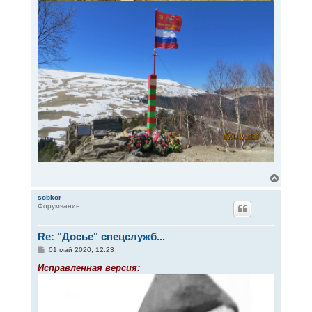
В
е
р
sobkor
Форумчанин
н
у
т
Re: "Досье" спецслужб...
ь
с
С
01 май 2020, 12:23
я
о
к
о
Исправленная версия:
н
б
щ
а
е
ч
н
а
и