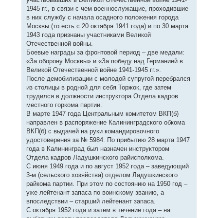
1945 гг., в связи с чем военнослужащие, проходившие
в них службу с начала осадного положения города
Москвы (то есть с 20 октября 1941 года) и по 30 марта
1943 года признаны участниками Великой
Отечественной войны.
Боевые награды за фронтовой период – две медали:
«За оборону Москвы» и «За победу над Германией в
Великой Отечественной войне 1941-1945 гг.».
После демобилизации с молодой супругой перебрался
из столицы в родной для себя Торжок, где затем
трудился в должности инструктора Отдела кадров
местного горкома партии.
В марте 1947 года Центральным комитетом ВКП(б)
направлен в распоряжение Калининградского обкома
ВКП(б) с выдачей на руки командировочного
удостоверения за № 5984. По прибытию 28 марта 1947
года в Калининград был назначен инструктором
Отдела кадров Ладушкинского райисполкома.
С июня 1949 года и по август 1952 года – заведующий
3-м (сельского хозяйства) отделом Ладушкинского
райкома партии. При этом по состоянию на 1950 год –
уже лейтенант запаса по воинскому званию, а
впоследствии – старший лейтенант запаса.
С октября 1952 года и затем в течение года – на