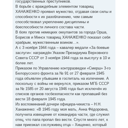
государственных преступников.
В борьбе с враждебным элементом товарищ
ХАНАЖЕНКО проявил мужество, отдавая свои силы и
способности к их разоблачению, чем самым
способствовал укреплению дисциплины и
боеспособности личного состава части.
В боях против немецких оккупантов за города Орша,
Борисов и Минск товарищ ХАНАЖЕНКО показал себя
храбрым, мужественным воином…».
А с 3 ноября 1944 года – кавалер медали «За боевые
заслуги»: награждён Указом Президиума Верховного
Совета СССР от 3 ноября 1944 года за выслугу в 10 и
более лет.
Приказом по Управлению контрразведки «Смерш» 3-го
Белорусского фронта за № 91 от 27 февраля 1945
года объявлен убывшим в госпиталь на излечение. А
поскольку с войны не вернулся, приказом МГБ СССР
за № 1585 от 20 августа 1946 года был исключён из
списков органов госбезопасности как пропавший без
вести 18 февраля 1945 года.
Из воспоминаний дочери офицера-чекиста – Н.Н.
Ханаженко: «В 1945 году моя мать, Анна Фёдоровна,
получила извещение от командира части, где служил
отец, что папа пропал без вести. Спустя много лет, к
нам приезжал сослуживец отца – Хищенко, который