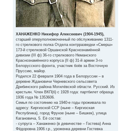
ХАНАЖЕНКО Никифор Алексеевич (1904-1945),
старший оперуполномоченный по обслуживанию 1311-
го стрелкового полка Отдела контрразведки «Смерш»
173-й стрелковой Оршанской Краснознамённой
дивизии (III ф) 36-го стрелкового Неманского
Краснознамённого корпуса (II ф) 31-й армии 3-го
Белорусского фронта, участник боёв за Восточную
Пруссию, майор.
Родился 22 февраля 1904 года в Белоруссии – в
деревне Ждановичи Черневского сельсовета
Дрибинского района Могилёвской области. Русский. Из
крестьян. Член ВКП(б) с 1928 года: партбилет образца
1936 года № 1353606.
Семья по состоянию на 1940-е годы проживала по
адресу: Киргизской ССР (ныне – Киргизская
Республика), город Фрунзе (ныне – Бишкек), улица
Кагановича, 5. Её состав:
- супруга – Ханаженко (в девичестве – Гостева) Анна
Фёдоровна 1906 г.р., уроженка деревни Гостевка