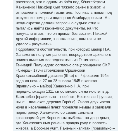
рассказал, что в одном из боёв под Кёнигсбергом
Ханаженко Никифор был тяжело ранен в живот, и
отправлен в полевой госпиталь. Госпиталь попал под
окружение немцев и подвергся бомбардировкам. Мы
неоднократно делали запросы о судьбе отца и
пытались найти какие-либо документы, на что
получали ответ, что он пропал без вести». Никакой
другой информации, к сожалению, нам так и не
удалось разузнать».
Подробности обстоятельств, при которых майор Н.А.
Ханаженко получил ранения, посредством архивного
поиска выяснил исследователь из Пятигорска
Геннадий Полубедов: согласно спецсообщению ОКР
«Смерш» 173-й стрелковой Оршанской
Краснознамённой дивизии (III ф) от 7 февраля 1945
года «в ночь с 27 на 28 января 1945 г. капитан
[правильно – майор] Ханаженко Н.А. при
передислокации 1311 сп остановился на ночлег в д.
Ламгарбен [правильно – посёлок, Восточная Пруссия,
ныне – польская деревня Гарбно]. Около двух часов
ночи в населённый пункт проникли немцы и завязали
перестрелку. Ханаженко со своим связным
красноармейцем Ворониным выбежал во двор дома,
где Ханаженко был ранен в правую руку и полость
живота, а Воронин убит. Раненый капитан [правильно –