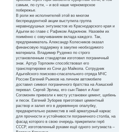
самым, по сути, – и всё наше черноморское
побережье.
В роли же исполнителей этой во многом
беспрецедентной акции выступила группа
неравнодушных энтузиастов из Краснодарского края и
Адыгеи во главе с Рафиком Авджяном. Назовём их
поимённо с озвучиванием вклада каждого. Так,
предприниматель Александр Колесников оказал
финансовую поддержку в закупке необходимого
материала. Владимир Руденко по строго
установленным стандартам изготовил пограничный
знак. Артур Торлокян способствовал его
транспортировке из Сочи до Майкопа. Сотрудник
Адыгейского поисково-спасательного отряда МЧС
России Евгений Рыжков на личном автомобиле
доставил символ пограничного братства на Азишский
перевал. Сергей Эрлиш, его сын Павел и Азат
Согомонян привезли к месту установки цемент, щебень
и песок. Евгений Зуборев приготовил цементный
раствор и залил его в деревянную опалубку,
предварительно разместив в ней арматурный каркас
для прочности и устойчивости пограничного столба, на
фасад которого в свою очередь прикрепили герб
СССР, изготовленный руками ещё одного энтузиаста –