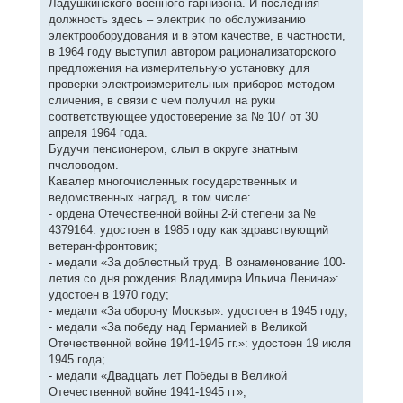
Ладушкинского военного гарнизона. И последняя
должность здесь – электрик по обслуживанию
электрооборудования и в этом качестве, в частности,
в 1964 году выступил автором рационализаторского
предложения на измерительную установку для
проверки электроизмерительных приборов методом
сличения, в связи с чем получил на руки
соответствующее удостоверение за № 107 от 30
апреля 1964 года.
Будучи пенсионером, слыл в округе знатным
пчеловодом.
Кавалер многочисленных государственных и
ведомственных наград, в том числе:
- ордена Отечественной войны 2-й степени за №
4379164: удостоен в 1985 году как здравствующий
ветеран-фронтовик;
- медали «За доблестный труд. В ознаменование 100-
летия со дня рождения Владимира Ильича Ленина»:
удостоен в 1970 году;
- медали «За оборону Москвы»: удостоен в 1945 году;
- медали «За победу над Германией в Великой
Отечественной войне 1941-1945 гг.»: удостоен 19 июля
1945 года;
- медали «Двадцать лет Победы в Великой
Отечественной войне 1941-1945 гг»;