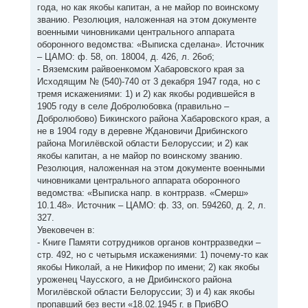
года, но как якобы капитан, а не майор по воинскому
званию. Резолюция, наложенная на этом документе
военными чиновниками центрального аппарата
оборонного ведомства: «Выписка сделана». Источник
– ЦАМО: ф. 58, оп. 18004, д. 426, л. 26об;
- Вяземским райвоенкомом Хабаровского края за
Исходящим № (540)-740 от 3 декабря 1947 года, но с
тремя искажениями: 1) и 2) как якобы родившейся в
1905 году в селе Добролюбовка (правильно –
Добролюбово) Бикинского района Хабаровского края, а
не в 1904 году в деревне Ждановичи Дрибинского
района Могилёвской области Белоруссии; и 2) как
якобы капитан, а не майор по воинскому званию.
Резолюция, наложенная на этом документе военными
чиновниками центрального аппарата оборонного
ведомства: «Выписка напр. в контрразв. «Смерш»
10.1.48». Источник – ЦАМО: ф. 33, оп. 594260, д. 2, л.
327.
Увековечен в:
- Книге Памяти сотрудников органов контрразведки –
стр. 492, но с четырьмя искажениями: 1) почему-то как
якобы Николай, а не Никифор по имени; 2) как якобы
уроженец Чаусского, а не Дрибинского района
Могилёвской области Белоруссии; 3) и 4) как якобы
пропавший без вести «18.02.1945 г. в ПрибВО