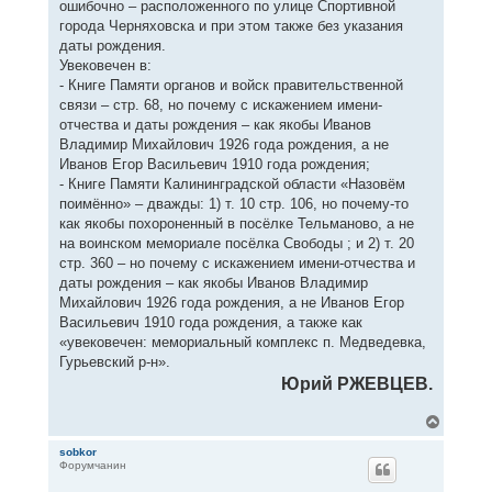
ошибочно – расположенного по улице Спортивной
города Черняховска и при этом также без указания
даты рождения.
Увековечен в:
- Книге Памяти органов и войск правительственной
связи – стр. 68, но почему с искажением имени-
отчества и даты рождения – как якобы Иванов
Владимир Михайлович 1926 года рождения, а не
Иванов Егор Васильевич 1910 года рождения;
- Книге Памяти Калининградской области «Назовём
поимённо» – дважды: 1) т. 10 стр. 106, но почему-то
как якобы похороненный в посёлке Тельманово, а не
на воинском мемориале посёлка Свободы ; и 2) т. 20
стр. 360 – но почему с искажением имени-отчества и
даты рождения – как якобы Иванов Владимир
Михайлович 1926 года рождения, а не Иванов Егор
Васильевич 1910 года рождения, а также как
«увековечен: мемориальный комплекс п. Медведевка,
Гурьевский р-н».
Юрий РЖЕВЦЕВ.
В
е
р
sobkor
Форумчанин
н
у