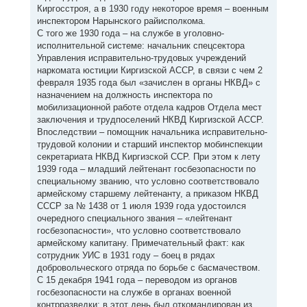
Киргосстроя, а в 1930 году некоторое время – военным
инспектором Нарынского райисполкома.
С того же 1930 года – на службе в уголовно-
исполнительной системе: начальник спецсектора
Управления исправительно-трудовых учреждений
наркомата юстиции Киргизской АССР, в связи с чем 2
февраля 1935 года был «зачислен в органы НКВД» с
назначением на должность инспектора по
мобилизационной работе отдела кадров Отдела мест
заключения и трудпоселений НКВД Киргизской АССР.
Впоследствии – помощник начальника исправительно-
трудовой колонии и старший инспектор мобинспекции
секретариата НКВД Киргизской ССР. При этом к лету
1939 года – младший лейтенант госбезопасности по
специальному званию, что условно соответствовало
армейскому старшему лейтенанту, а приказом НКВД
СССР за № 1438 от 1 июля 1939 года удостоился
очередного специального звания – «лейтенант
госбезопасности», что условно соответствовало
армейскому капитану. Примечательный факт: как
сотрудник УИС в 1931 году – боец в рядах
добровольческого отряда по борьбе с басмачеством.
С 15 декабря 1941 года – переводом из органов
госбезопасности на службе в органах военной
контрразведки: в этот день был откомандирован из