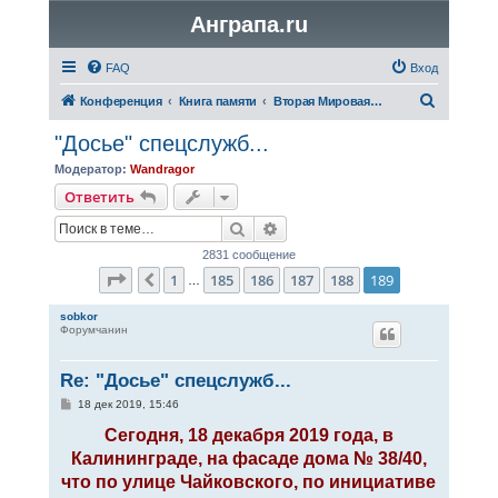
Анграпа.ru
FAQ
Вход
П
Конференция
Книга памяти
Вторая Мировая война
о
"Досье" спецслужб...
и
Модератор:
Wandragor
с
Ответить
к
Поиск
Расширенный поиск
2831 сообщение
Страница
189
из
189
1
185
186
187
188
189
Пред.
…
sobkor
Форумчанин
Re: "Досье" спецслужб...
С
18 дек 2019, 15:46
о
о
Сегодня, 18 декабря 2019 года, в
б
Калининграде, на фасаде дома № 38/40,
щ
е
что по улице Чайковского, по инициативе
н
и