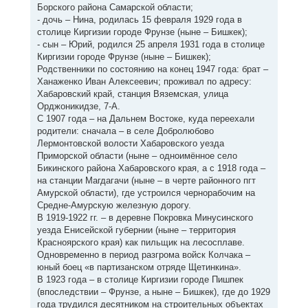
Борского района Самарской области;
- дочь – Нина, родилась 15 февраля 1929 года в
столице Киргизии городе Фрунзе (ныне – Бишкек);
- сын – Юрий, родился 25 апреля 1931 года в столице
Киргизии городе Фрунзе (ныне – Бишкек);
Родственники по состоянию на конец 1947 года: брат –
Ханаженко Иван Алексеевич; проживал по адресу:
Хабаровский край, станция Вяземская, улица
Орджоникидзе, 7-А.
С 1907 года – на Дальнем Востоке, куда переехали
родители: сначала – в селе Добролюбово
Лермонтовской волости Хабаровского уезда
Приморской области (ныне – одноимённое село
Бикинского района Хабаровского края, а с 1918 года –
на станции Магдагачи (ныне – в черте районного пгт
Амурской области), где устроился чернорабочим на
Средне-Амурскую железную дорогу.
В 1919-1922 гг. – в деревне Покровка Минусинского
уезда Енисейской губернии (ныне – территория
Красноярского края) как пильщик на лесосплаве.
Одновременно в период разгрома войск Колчака –
юный боец «в партизанском отряде Щетинкина».
В 1923 года – в столице Киргизии городе Пишпек
(впоследствии – Фрунзе, а ныне – Бишкек), где до 1929
года трудился десятником на строительных объектах