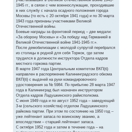
1945 гг., в связи с чем военнослужащие, проходившие
в них службу с начала осадного положения города
Москвы (то есть с 20 октября 1941 года) и по 30 марта
1943 года признаны участниками Великой
Отечественной войны.
Боевые награды за фронтовой период – две медали:
«За оборону Москвы» и «За победу над Германией в
Великой Отечественной войне 1941-1945 гг.».
После демобилизации с молодой супругой перебрался
из столицы в родной для себя Торжок, где затем
трудился в должности инструктора Отдела кадров
местного горкома партии.
В марте 1947 года Центральным комитетом ВКП(б)
направлен в распоряжение Калининградского обкома
ВКП(б) с выдачей на руки командировочного
удостоверения за № 5984. По прибытию 28 марта 1947
года в Калининград был назначен инструктором
Отдела кадров Ладушкинского райисполкома.
С июня 1949 года и по август 1952 года – заведующий
3-м (сельского хозяйства) отделом Ладушкинского
райкома партии. При этом по состоянию на 1950 год –
уже лейтенант запаса по воинскому званию, а
впоследствии – старший лейтенант запаса.
С октября 1952 года и затем в течение года – на