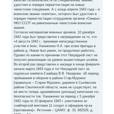
капитан госбезопасности по специальному званию:
удостоен в порядке переаттестации на новые
чекистские спецзвания. А с конца апреля 1943 года – в
воинском звании «капитан», которого был удостоен в
порядке переаттестации сотрудников органов «Смерш»
НКО СССР на равнозначные чекистским воинские
звания.
Согласно материалам военных архивов, 10 декабря
1942 года был представлен к награждению за то, что
«4 августа 1942 г., принимая непосредственное
участие в боях, Ханаженко Н.А. при атаке бригады в
районе д. Новая был ранен, но продолжал работать.
Однако по каким-то причинам этот Наградной лист не
получил реализацию на уровне вышестоящих штабов.
Во второй раз представлен к награде в конце февраля-
начале марта 1943 года и тот Наградной лист за
подписью комбата-3 майора В.В. Назарова: «В период
пребывания в обороне в районе Стар-Мурзино
[правильно – Старое Мурзино; деревня в Сычёвском
районе Смоленской области; ныне не существует, на
её месте теперь одноимённое урочище] капитаном гос.
безопасности тов. Ханаженко за период с 5 декабря
1942 года по 10 февраля 1943 г. уничтожено из
снайперской винтовки 11 солдат и офицеров пр-ка
[противника]». Источник – ЦАМО: ф. 33, 682526, д.