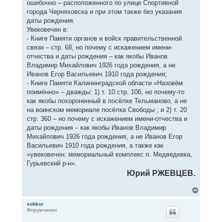
ошибочно – расположенного по улице Спортивной
города Черняховска и при этом также без указания
даты рождения.
Увековечен в:
- Книге Памяти органов и войск правительственной
связи – стр. 68, но почему с искажением имени-
отчества и даты рождения – как якобы Иванов
Владимир Михайлович 1926 года рождения, а не
Иванов Егор Васильевич 1910 года рождения;
- Книге Памяти Калининградской области «Назовём
поимённо» – дважды: 1) т. 10 стр. 106, но почему-то
как якобы похороненный в посёлке Тельманово, а не
на воинском мемориале посёлка Свободы ; и 2) т. 20
стр. 360 – но почему с искажением имени-отчества и
даты рождения – как якобы Иванов Владимир
Михайлович 1926 года рождения, а не Иванов Егор
Васильевич 1910 года рождения, а также как
«увековечен: мемориальный комплекс п. Медведевка,
Гурьевский р-н».
Юрий РЖЕВЦЕВ.
В
е
р
sobkor
Форумчанин
н
у