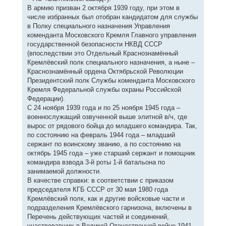
В армию призван 2 октября 1939 году, при этом в
числе избранных был отобран кандидатом для службы
в Полку специального назначения Управления
коменданта Московского Кремля Главного управления
государственной безопасности НКВД СССР
(впоследствии это Отдельный Краснознамённый
Кремлёвский полк специального назначения, а ныне –
Краснознамённый ордена Октябрьской Революции
Президентский полк Службы коменданта Московского
Кремля Федеральной службы охраны Российской
Федерации).
С 24 ноября 1939 года и по 25 ноября 1945 года –
военнослужащий озвученной выше элитной в/ч, где
вырос от рядового бойца до младшего командира. Так,
по состоянию на февраль 1944 года – младший
сержант по воинскому званию, а по состоянию на
октябрь 1945 года – уже старший сержант и помощник
командира взвода 3-й роты 1-й батальона по
занимаемой должности.
В качестве справки: в соответствии с приказом
председателя КГБ СССР от 30 мая 1980 года
Кремлёвский полк, как и другие войсковые части и
подразделения Кремлёвского гарнизона, включены в
Перечень действующих частей и соединений,
участвовавших в Великой Отечественной войне 1941-