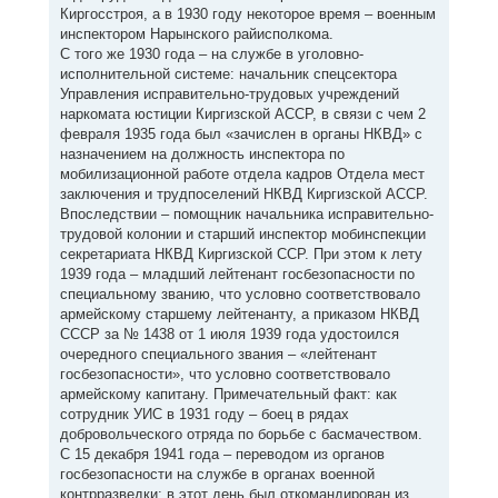
Киргосстроя, а в 1930 году некоторое время – военным
инспектором Нарынского райисполкома.
С того же 1930 года – на службе в уголовно-
исполнительной системе: начальник спецсектора
Управления исправительно-трудовых учреждений
наркомата юстиции Киргизской АССР, в связи с чем 2
февраля 1935 года был «зачислен в органы НКВД» с
назначением на должность инспектора по
мобилизационной работе отдела кадров Отдела мест
заключения и трудпоселений НКВД Киргизской АССР.
Впоследствии – помощник начальника исправительно-
трудовой колонии и старший инспектор мобинспекции
секретариата НКВД Киргизской ССР. При этом к лету
1939 года – младший лейтенант госбезопасности по
специальному званию, что условно соответствовало
армейскому старшему лейтенанту, а приказом НКВД
СССР за № 1438 от 1 июля 1939 года удостоился
очередного специального звания – «лейтенант
госбезопасности», что условно соответствовало
армейскому капитану. Примечательный факт: как
сотрудник УИС в 1931 году – боец в рядах
добровольческого отряда по борьбе с басмачеством.
С 15 декабря 1941 года – переводом из органов
госбезопасности на службе в органах военной
контрразведки: в этот день был откомандирован из