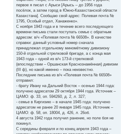
первое я писал с Арыси [Арысь – до 1956 года
посёлок, а затем город в Южно-Казахстанской области
Казахстана]. Сообщаю свой адрес: Полевая почта №
1795, Особый отдел, Ханаженко».
С ноября 1943 года и в течение всего последующего
времени письма стали поступать семье с обратным
адресом: в/ч «Полевая почта № 66508». В качестве
справки: данный условный номер сначала
принадлежал отдельному миномётному дивизиону
150-й отдельной стрелковой бригаде, а с конца мая
1943 года – одной из в/ч 173-й стрелковой
(впоследствии – Оршанская Краснознамённая) дивизии
(III ф), но какой именно – пока неизвестно.
Последние письма из в/ч «Полевая почта № 66508»
отправил:
- брату Ивану на Дальний Восток – осенью 1944 года:
получено адресатом 29 октября 1944 года. Источник –
ЦАМО: ф. 33, оп. 594260, д. 2, л. 327;
- семье в Киргизию – в начале 1945 года: получено
адресатом не ранее 20 января 1945 года. Источник –
ЦАМО: ф. 58, оп. 18004, д. 426, л. 26об.
4 августа 1942 года получил ранение, но поле боя не
покинул.
С середины февраля и по конец апреля 1943 года –