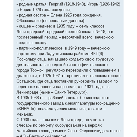
- родные братья: Георгий (1918-1943), Игорь (1920-1942)
и Борис 1928 года рождения;
- родная сестра – Елена 1925 года рождения.
Образование (по неполным данным):
- общее – среднее: в 1935 году – семь классов
Ленинградской городской средней школы № 18, а в
послевоенный период – вероятней всего, вечернюю
среднюю школу;
- партийно-политическое: в 1949 году – вечернюю
партшколу при Ладушкинском райкоме ВКП(б).
Поскольку отца, начавшего когда-то свою трудовую
деятельность в городской типографии тверского
города Торжок, регулярно переводили с повышением в
должности, в 1925-1931 гг. проживал в тверском городе
Осташков, где отца поставили руководить заводом по
перегонке сланцев и сапропеля, а с 1931 года – в
Ленинграде (ныне – Санкт-Петербург).
В 1935-1938 гг. – рабочий в цехах Ленинградского
государственного завода киноаппаратуры (сокращённо
«КИНАП»): сначала ученик механика, а затем –
механик.
С 1938 года – там же в Ленинграде, но уже как
слесарь по ремонту оборудования на верфях
Балтийского завода имени Серго Орджоникидзе» (ныне
– АО «Балтийский завод»).