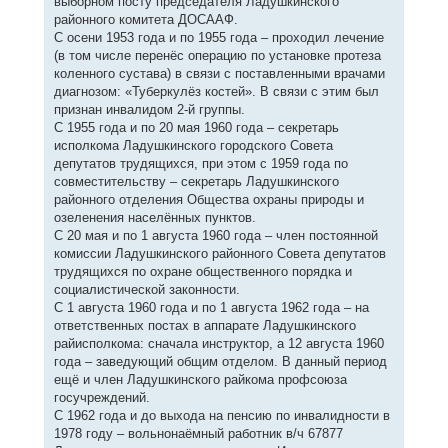
выборном посту председателя Ладушкинского
районного комитета ДОСААФ.
С осени 1953 года и по 1955 года – проходил лечение
(в том числе перенёс операцию по установке протеза
коленного сустава) в связи с поставленными врачами
диагнозом: «Туберкулёз костей». В связи с этим был
признан инвалидом 2-й группы.
С 1955 года и по 20 мая 1960 года – секретарь
исполкома Ладушкинского городского Совета
депутатов трудящихся, при этом с 1959 года по
совместительству – секретарь Ладушкинского
районного отделения Общества охраны природы и
озеленения населённых пунктов.
С 20 мая и по 1 августа 1960 года – член постоянной
комиссии Ладушкинского районного Совета депутатов
трудящихся по охране общественного порядка и
социалистической законности.
С 1 августа 1960 года и по 1 августа 1962 года – на
ответственных постах в аппарате Ладушкинского
райисполкома: сначала инструктор, а 12 августа 1960
года – заведующий общим отделом. В данный период
ещё и член Ладушкинского райкома профсоюза
госучреждений.
С 1962 года и до выхода на пенсию по инвалидности в
1978 году – вольнонаёмный работник в/ч 67877