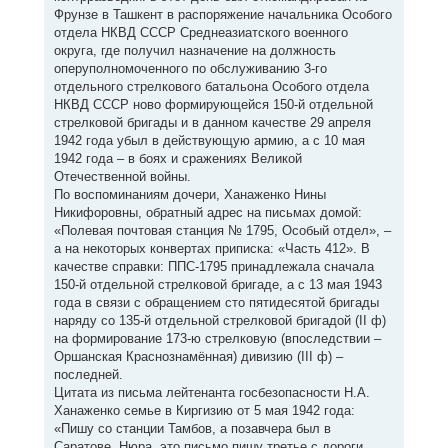
Фрунзе в Ташкент в распоряжение начальника Особого
отдела НКВД СССР Среднеазиатского военного
округа, где получил назначение на должность
оперуполномоченного по обслуживанию 3-го
отдельного стрелкового батальона Особого отдела
НКВД СССР ново формирующейся 150-й отдельной
стрелковой бригады и в данном качестве 29 апреля
1942 года убыл в действующую армию, а с 10 мая
1942 года – в боях и сражениях Великой
Отечественной войны.
По воспоминаниям дочери, Ханаженко Нины
Никифоровны, обратный адрес на письмах домой:
«Полевая почтовая станция № 1795, Особый отдел», –
а на некоторых конвертах приписка: «Часть 412». В
качестве справки: ППС-1795 принадлежала сначала
150-й отдельной стрелковой бригаде, а с 13 мая 1943
года в связи с обращением сто пятидесятой бригады
наряду со 135-й отдельной стрелковой бригадой (II ф)
на формирование 173-ю стрелковую (впоследствии –
Оршанская Краснознамённая) дивизию (III ф) –
последней.
Цитата из письма лейтенанта госбезопасности Н.А.
Ханаженко семье в Киргизию от 5 мая 1942 года:
«Пишу со станции Тамбов, а позавчера был в
Саратове. Нюра, это письмо пишу третье с дороги,