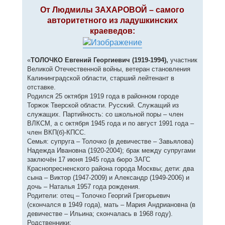
о
к
о
От Людмилы ЗАХАРОВОЙ – самого
н
б
авторитетного из ладушкинских
щ
а
е
ч
краеведов:
н
а
и
л
е
у
«
ТОЛОЧКО Евгений Георгиевич (1919-1994),
участник
Великой Отечественной войны, ветеран становления
Калининградской области, старший лейтенант в
отставке.
Родился 25 октября 1919 года в районном городе
Торжок Тверской области. Русский. Служащий из
служащих. Партийность: со школьной поры – член
ВЛКСМ, а с октября 1945 года и по август 1991 года –
член ВКП(б)-КПСС.
Семья: супруга – Толочко (в девичестве – Завьялова)
Надежда Ивановна (1920-2004); брак между супругами
заключён 17 июня 1945 года бюро ЗАГС
Краснопресненского района города Москвы; дети: два
сына – Виктор (1947-2009) и Александр (1949-2006) и
дочь – Наталья 1957 года рождения.
Родители: отец – Толочко Георгий Григорьевич
(скончался в 1949 года), мать – Мария Андриановна (в
девичестве – Ильина; скончалась в 1968 году).
Родственники: