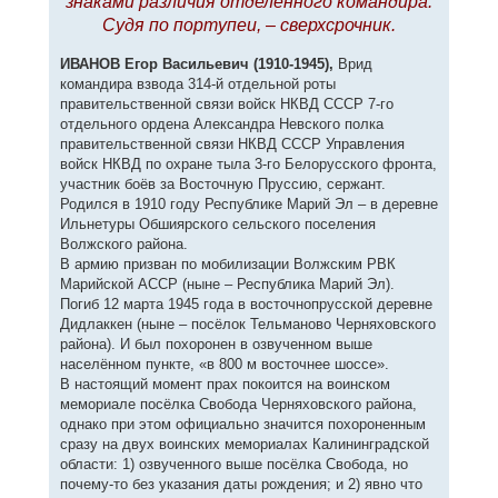
знаками различия отделённого командира.
Судя по портупеи, – сверхсрочник.
ИВАНОВ Егор Васильевич (1910-1945),
Врид
командира взвода 314-й отдельной роты
правительственной связи войск НКВД СССР 7-го
отдельного ордена Александра Невского полка
правительственной связи НКВД СССР Управления
войск НКВД по охране тыла 3-го Белорусского фронта,
участник боёв за Восточную Пруссию, сержант.
Родился в 1910 году Республике Марий Эл – в деревне
Ильнетуры Обшиярского сельского поселения
Волжского района.
В армию призван по мобилизации Волжским РВК
Марийской АССР (ныне – Республика Марий Эл).
Погиб 12 марта 1945 года в восточнопрусской деревне
Дидлаккен (ныне – посёлок Тельманово Черняховского
района). И был похоронен в озвученном выше
населённом пункте, «в 800 м восточнее шоссе».
В настоящий момент прах покоится на воинском
мемориале посёлка Свобода Черняховского района,
однако при этом официально значится похороненным
сразу на двух воинских мемориалах Калининградской
области: 1) озвученного выше посёлка Свобода, но
почему-то без указания даты рождения; и 2) явно что