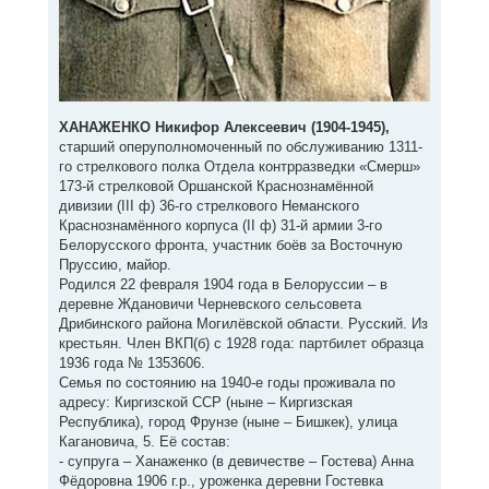
ХАНАЖЕНКО Никифор Алексеевич (1904-1945),
старший оперуполномоченный по обслуживанию 1311-
го стрелкового полка Отдела контрразведки «Смерш»
173-й стрелковой Оршанской Краснознамённой
дивизии (III ф) 36-го стрелкового Неманского
Краснознамённого корпуса (II ф) 31-й армии 3-го
Белорусского фронта, участник боёв за Восточную
Пруссию, майор.
Родился 22 февраля 1904 года в Белоруссии – в
деревне Ждановичи Черневского сельсовета
Дрибинского района Могилёвской области. Русский. Из
крестьян. Член ВКП(б) с 1928 года: партбилет образца
1936 года № 1353606.
Семья по состоянию на 1940-е годы проживала по
адресу: Киргизской ССР (ныне – Киргизская
Республика), город Фрунзе (ныне – Бишкек), улица
Кагановича, 5. Её состав:
- супруга – Ханаженко (в девичестве – Гостева) Анна
Фёдоровна 1906 г.р., уроженка деревни Гостевка