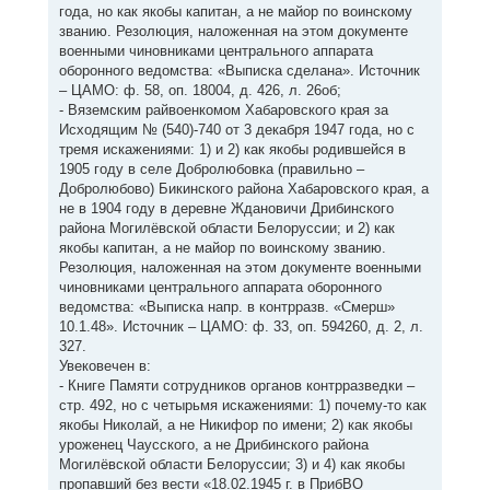
года, но как якобы капитан, а не майор по воинскому
званию. Резолюция, наложенная на этом документе
военными чиновниками центрального аппарата
оборонного ведомства: «Выписка сделана». Источник
– ЦАМО: ф. 58, оп. 18004, д. 426, л. 26об;
- Вяземским райвоенкомом Хабаровского края за
Исходящим № (540)-740 от 3 декабря 1947 года, но с
тремя искажениями: 1) и 2) как якобы родившейся в
1905 году в селе Добролюбовка (правильно –
Добролюбово) Бикинского района Хабаровского края, а
не в 1904 году в деревне Ждановичи Дрибинского
района Могилёвской области Белоруссии; и 2) как
якобы капитан, а не майор по воинскому званию.
Резолюция, наложенная на этом документе военными
чиновниками центрального аппарата оборонного
ведомства: «Выписка напр. в контрразв. «Смерш»
10.1.48». Источник – ЦАМО: ф. 33, оп. 594260, д. 2, л.
327.
Увековечен в:
- Книге Памяти сотрудников органов контрразведки –
стр. 492, но с четырьмя искажениями: 1) почему-то как
якобы Николай, а не Никифор по имени; 2) как якобы
уроженец Чаусского, а не Дрибинского района
Могилёвской области Белоруссии; 3) и 4) как якобы
пропавший без вести «18.02.1945 г. в ПрибВО