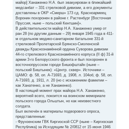
майор] Ханаженко Н.А. был эвакуирован в ближайший
медсанбат – 331 стрелковой дивизии, а его документы
доставлены в ОКР «Смерш» 173 сд. Красноармеец
Воронин похоронен в районе г. Растенбург [Восточная
Пруссия, ныне – польский Кентшин]».
В действительности майор Н.А. Ханаженко умер от
ран 28 (по другим данным – 29) января 1945 года в 411-
м отдельном медико-санитарном батальоне 331-й
стрелковой Пролетарской Брянско-Смоленской
дважды Краснознамённой ордена Суворова дивизии
44-го стрелкового Краснознамённого корпуса (II ф) 31-й
армии 3-го Белорусского фронта и был похоронен в
восточнопрусском городе Бишофштайн (ныне –
польский Биштынек): «Центр. сквер». Источники –
ЦАМО: ф. 58, оп. А-71693, д. 1908, л. 104об; ф. 58, оп.
А-71693, д. 1911, л. 20 (но с искажением фамилии –
как Ханатенко, а не Ханаженко).
В настоящий момент прах майора Н.А. Ханаженко,
вероятней всего, покоится на воинском мемориале
польского города Ольштын, но как неизвестного
солдата.
Был включён в материалы подворового опроса,
представленные:
- Фрунзенским ГВК Киргизской ССР (ныне – Киргизская
Республика) за Исходящим № 2/0812 от 15 июня 1946