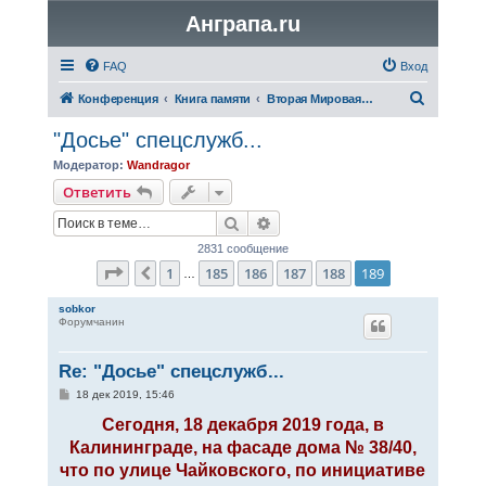
Анграпа.ru
FAQ
Вход
П
Конференция
Книга памяти
Вторая Мировая война
о
"Досье" спецслужб...
и
Модератор:
Wandragor
с
Ответить
к
Поиск
Расширенный поиск
2831 сообщение
Страница
189
из
189
1
185
186
187
188
189
Пред.
…
sobkor
Форумчанин
Re: "Досье" спецслужб...
С
18 дек 2019, 15:46
о
о
Сегодня, 18 декабря 2019 года, в
б
Калининграде, на фасаде дома № 38/40,
щ
е
что по улице Чайковского, по инициативе
н
и