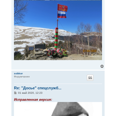
В
е
р
sobkor
Форумчанин
н
у
т
Re: "Досье" спецслужб...
ь
с
С
01 май 2020, 12:23
я
о
к
о
Исправленная версия:
н
б
щ
а
е
ч
н
а
и