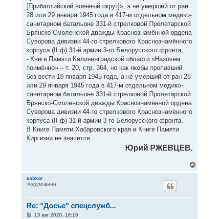
[Прибалтийский военный округ]», а не умерший от ран
28 или 29 января 1945 года в 417-м отдельном медико-
санитарном батальоне 331-й стрелковой Пролетарской
Брянско-Смоленской дважды Краснознамённой ордена
Суворова дивизии 44-го стрелкового Краснознамённого
корпуса (II ф) 31-й армии 3-го Белорусского фронта;
- Книге Памяти Калининградской области «Назовём
поимённо» – т. 20, стр. 364, но как якобы пропавший
без вести 18 января 1945 года, а не умерший от ран 28
или 29 января 1945 года в 417-м отдельном медико-
санитарном батальоне 331-й стрелковой Пролетарской
Брянско-Смоленской дважды Краснознамённой ордена
Суворова дивизии 44-го стрелкового Краснознамённого
корпуса (II ф) 31-й армии 3-го Белорусского фронта.
В Книге Памяти Хабаровского края и Книге Памяти
Киргизии не значится.
Юрий РЖЕВЦЕВ.
В
е
р
sobkor
Форумчанин
н
у
т
Re: "Досье" спецслужб...
ь
с
С
13 авг 2020, 16:10
я