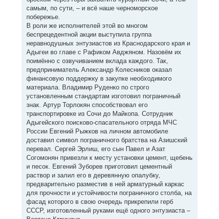
самым, по сути, – и всё наше черноморское
побережье.
В роли же исполнителей этой во многом
беспрецедентной акции выступила группа
неравнодушных энтузиастов из Краснодарского края и
Адыгеи во главе с Рафиком Авджяном. Назовём их
поимённо с озвучиванием вклада каждого. Так,
предприниматель Александр Колесников оказал
финансовую поддержку в закупке необходимого
материала. Владимир Руденко по строго
установленным стандартам изготовил пограничный
знак. Артур Торлокян способствовал его
транспортировке из Сочи до Майкопа. Сотрудник
Адыгейского поисково-спасательного отряда МЧС
России Евгений Рыжков на личном автомобиле
доставил символ пограничного братства на Азишский
перевал. Сергей Эрлиш, его сын Павел и Азат
Согомонян привезли к месту установки цемент, щебень
и песок. Евгений Зуборев приготовил цементный
раствор и залил его в деревянную опалубку,
предварительно разместив в ней арматурный каркас
для прочности и устойчивости пограничного столба, на
фасад которого в свою очередь прикрепили герб
СССР, изготовленный руками ещё одного энтузиаста –