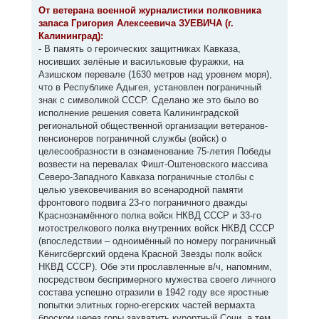
к
о
От ветерана военной журналистики полковника
н
б
запаса Григория Алексеевича ЗУЕВИЧА (г.
щ
а
е
Калининград):
ч
н
а
- В память о героических защитниках Кавказа,
и
л
е
носивших зелёные и васильковые фуражки, на
у
Азишском перевале (1630 метров над уровнем моря),
что в Республике Адыгея, установлен пограничный
знак с символикой СССР. Сделано же это было во
исполнение решения совета Калининградской
региональной общественной организации ветеранов-
пенсионеров пограничной службы (войск) о
целесообразности в ознаменование 75-летия Победы
возвести на перевалах Фишт-Оштеновского массива
Северо-Западного Кавказа пограничные столбы с
целью увековечивания во всенародной памяти
фронтового подвига 23-го пограничного дважды
Краснознамённого полка войск НКВД СССР и 33-го
мотострелкового полка внутренних войск НКВД СССР
(впоследствии – одноимённый по номеру пограничный
Кёнигсбергский ордена Красной Звезды полк войск
НКВД СССР). Обе эти прославленные в/ч, напомним,
посредством беспримерного мужества своего личного
состава успешно отразили в 1942 году все яростные
попытки элитных горно-егерских частей вермахта
броском через горы захватить курортный Сочи, а тем