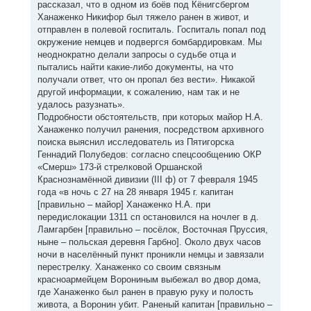
рассказал, что в одном из боёв под Кёнигсбергом
Ханаженко Никифор был тяжело ранен в живот, и
отправлен в полевой госпиталь. Госпиталь попал под
окружение немцев и подвергся бомбардировкам. Мы
неоднократно делали запросы о судьбе отца и
пытались найти какие-либо документы, на что
получали ответ, что он пропал без вести». Никакой
другой информации, к сожалению, нам так и не
удалось разузнать».
Подробности обстоятельств, при которых майор Н.А.
Ханаженко получил ранения, посредством архивного
поиска выяснил исследователь из Пятигорска
Геннадий Полубедов: согласно спецсообщению ОКР
«Смерш» 173-й стрелковой Оршанской
Краснознамённой дивизии (III ф) от 7 февраля 1945
года «в ночь с 27 на 28 января 1945 г. капитан
[правильно – майор] Ханаженко Н.А. при
передислокации 1311 сп остановился на ночлег в д.
Ламгарбен [правильно – посёлок, Восточная Пруссия,
ныне – польская деревня Гарбно]. Около двух часов
ночи в населённый пункт проникли немцы и завязали
перестрелку. Ханаженко со своим связным
красноармейцем Ворониным выбежал во двор дома,
где Ханаженко был ранен в правую руку и полость
живота, а Воронин убит. Раненый капитан [правильно –