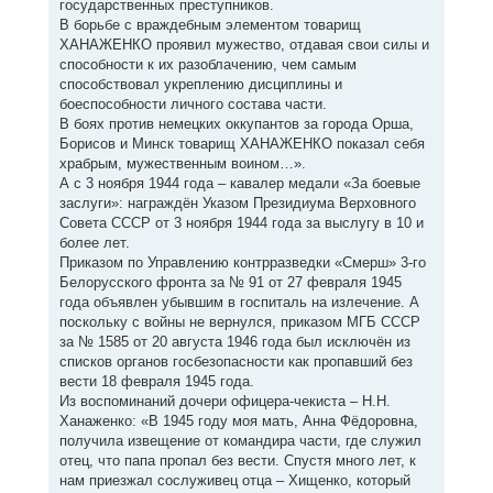
государственных преступников.
В борьбе с враждебным элементом товарищ
ХАНАЖЕНКО проявил мужество, отдавая свои силы и
способности к их разоблачению, чем самым
способствовал укреплению дисциплины и
боеспособности личного состава части.
В боях против немецких оккупантов за города Орша,
Борисов и Минск товарищ ХАНАЖЕНКО показал себя
храбрым, мужественным воином…».
А с 3 ноября 1944 года – кавалер медали «За боевые
заслуги»: награждён Указом Президиума Верховного
Совета СССР от 3 ноября 1944 года за выслугу в 10 и
более лет.
Приказом по Управлению контрразведки «Смерш» 3-го
Белорусского фронта за № 91 от 27 февраля 1945
года объявлен убывшим в госпиталь на излечение. А
поскольку с войны не вернулся, приказом МГБ СССР
за № 1585 от 20 августа 1946 года был исключён из
списков органов госбезопасности как пропавший без
вести 18 февраля 1945 года.
Из воспоминаний дочери офицера-чекиста – Н.Н.
Ханаженко: «В 1945 году моя мать, Анна Фёдоровна,
получила извещение от командира части, где служил
отец, что папа пропал без вести. Спустя много лет, к
нам приезжал сослуживец отца – Хищенко, который