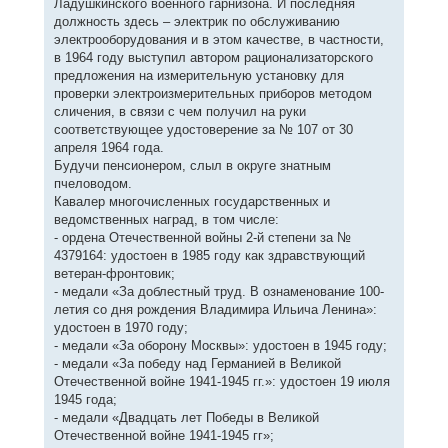
Ладушкинского военного гарнизона. И последняя
должность здесь – электрик по обслуживанию
электрооборудования и в этом качестве, в частности,
в 1964 году выступил автором рационализаторского
предложения на измерительную установку для
проверки электроизмерительных приборов методом
сличения, в связи с чем получил на руки
соответствующее удостоверение за № 107 от 30
апреля 1964 года.
Будучи пенсионером, слыл в округе знатным
пчеловодом.
Кавалер многочисленных государственных и
ведомственных наград, в том числе:
- ордена Отечественной войны 2-й степени за №
4379164: удостоен в 1985 году как здравствующий
ветеран-фронтовик;
- медали «За доблестный труд. В ознаменование 100-
летия со дня рождения Владимира Ильича Ленина»:
удостоен в 1970 году;
- медали «За оборону Москвы»: удостоен в 1945 году;
- медали «За победу над Германией в Великой
Отечественной войне 1941-1945 гг.»: удостоен 19 июля
1945 года;
- медали «Двадцать лет Победы в Великой
Отечественной войне 1941-1945 гг»;