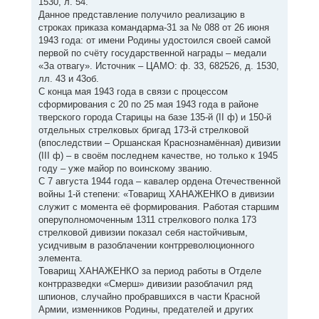
1530, л. 54.
Данное представление получило реализацию в
строках приказа командарма-31 за № 088 от 26 июня
1943 года: от имени Родины удостоился своей самой
первой по счёту государственной награды – медали
«За отвагу». Источник – ЦАМО: ф. 33, 682526, д. 1530,
лл. 43 и 43об.
С конца мая 1943 года в связи с процессом
сформирования с 20 по 25 мая 1943 года в районе
тверского города Старицы на базе 135-й (II ф) и 150-й
отдельных стрелковых бригад 173-й стрелковой
(впоследствии – Оршанская Краснознамённая) дивизии
(III ф) – в своём последнем качестве, но только к 1945
году – уже майор по воинскому званию.
С 7 августа 1944 года – кавалер ордена Отечественной
войны 1-й степени: «Товарищ ХАНАЖЕНКО в дивизии
служит с момента её формирования. Работая старшим
оперуполномоченным 1311 стрелкового полка 173
стрелковой дивизии показал себя настойчивым,
усидчивым в разоблачении контрреволюционного
элемента.
Товарищ ХАНАЖЕНКО за период работы в Отделе
контрразведки «Смерш» дивизии разоблачил ряд
шпионов, случайно пробравшихся в части Красной
Армии, изменников Родины, предателей и других