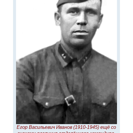
л
е
у
Егор Васильевич Иванов (1910-1945) ещё со