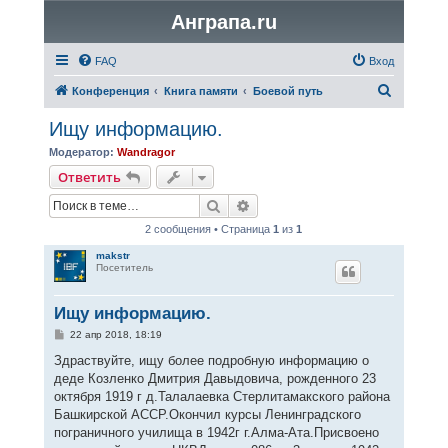
Анграпа.ru
FAQ
Вход
П
Конференция
Книга памяти
Боевой путь
о
Ищу информацию.
и
Модератор:
Wandragor
с
Ответить
к
Поиск
Расширенный поиск
2 сообщения • Страница
1
из
1
makstr
Посетитель
Ищу информацию.
С
22 апр 2018, 18:19
о
о
Здраствуйте, ищу более подробную информацию о
б
деде Козленко Дмитрия Давыдовича, рожденного 23
щ
е
октября 1919 г д.Талалаевка Стерлитамакского района
н
Башкирской АССР.Окончил курсы Ленинградского
и
е
пограничного училища в 1942г г.Алма-Ата.Присвоено