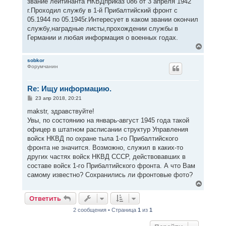
звание лейтинанта НКВДприказ 086 от 3 апреля 1942
г.Проходил службу в 1-й Прибалтийский фронт с
05.1944 по 05.1945г.Интересует в каком звании окончил
службу,наградные листы,прохождении службы в
Германии и любая информация о военных годах.
В
е
р
sobkor
Форумчанин
н
у
т
Re: Ищу информацию.
ь
с
С
23 апр 2018, 20:21
я
о
к
о
makstr, здравствуйте!
н
б
Увы, по состоянию на январь-август 1945 года такой
щ
а
е
офицер в штатном расписании структур Управления
ч
н
а
войск НКВД по охране тыла 1-го Прибалтийского
и
л
е
фронта не значится. Возможно, служил в каких-то
у
других частях войск НКВД СССР, действовавших в
составе войск 1-го Прибалтийского фронта. А что Вам
самому известно? Сохранились ли фронтовые фото?
В
е
Ответить
р
н
2 сообщения • Страница
1
из
1
у
т
ь