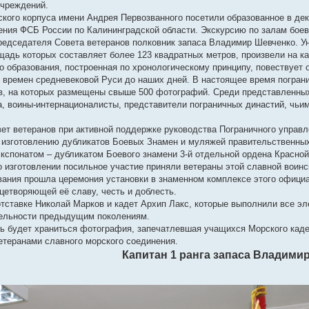
чреждений.
тского корпуса имени Андрея Первозванного посетили образованное в де
ения ФСБ России по Калининградской области. Экскурсию по залам бое
редседателя Совета ветеранов полковник запаса Владимир Шевченко. У
адь которых составляет более 123 квадратных метров, произвели на к
о образования, построенная по хронологическому принципу, повествует 
 времен средневековой Руси до наших дней. В настоящее время погран
ов, на которых размещены свыше 500 фотографий. Среди представленны
а, воины-интернационалисты, представители пограничных династий, чьи
вет ветеранов при активной поддержке руководства Пограничного управ
т изготовлению дубликатов Боевых Знамен и муляжей правительственных
кспонатом – дубликатом Боевого знамени 3-й отдельной ордена Красно
о изготовлении посильное участие приняли ветераны этой славной воинс
вания прошла церемония установки в знаменном комплексе этого офици
цетворяющей её славу, честь и доблесть.
 отставке Николай Марков и кадет Архип Лакс, которые выполнили все э
тельности предыдущим поколениям.
рь будет храниться фотография, запечатлевшая учащихся Морского каде
етеранами славного морского соединения.
Капитан 1 ранга запаса Владим