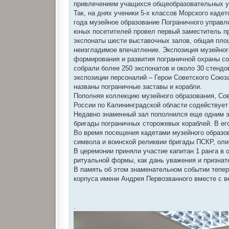
привлечением учащихся общеобразовательных у
Так, на днях ученики 5-х классов Морского каде
года музейное образование Пограничного управл
юных посетителей провел первый заместитель п
экспонаты шести выставочных залов, общая площ
неизгладимое впечатление. Экспозиция музейног
формирования и развития пограничной охраны со
собрали более 250 экспонатов и около 30 стенд
экспозиции персоналий – Герои Советского Союз
названы пограничные заставы и корабли.
Пополняя коллекцию музейного образования, Со
России по Калининградской области содействуе
Недавно знаменный зал пополнился еще одним э
бригады пограничных сторожевых кораблей. В ег
Во время посещения кадетами музейного образо
символа и воинской реликвии бригады ПСКР, оли
В церемонии приняли участие капитан 1 ранга в
ритуальной формы, как дань уважения и призна
В память об этом знаменательном событии тепе
корпуса имени Андрея Первозванного вместе с в
.