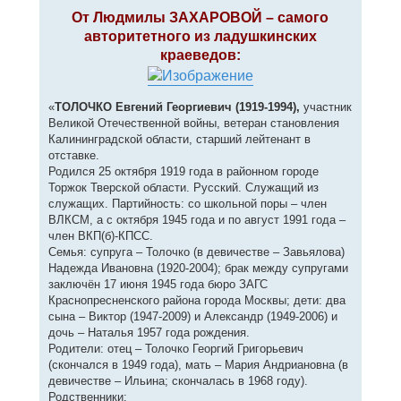
о
к
о
От Людмилы ЗАХАРОВОЙ – самого
н
б
авторитетного из ладушкинских
щ
а
е
ч
краеведов:
н
а
и
л
е
у
«
ТОЛОЧКО Евгений Георгиевич (1919-1994),
участник
Великой Отечественной войны, ветеран становления
Калининградской области, старший лейтенант в
отставке.
Родился 25 октября 1919 года в районном городе
Торжок Тверской области. Русский. Служащий из
служащих. Партийность: со школьной поры – член
ВЛКСМ, а с октября 1945 года и по август 1991 года –
член ВКП(б)-КПСС.
Семья: супруга – Толочко (в девичестве – Завьялова)
Надежда Ивановна (1920-2004); брак между супругами
заключён 17 июня 1945 года бюро ЗАГС
Краснопресненского района города Москвы; дети: два
сына – Виктор (1947-2009) и Александр (1949-2006) и
дочь – Наталья 1957 года рождения.
Родители: отец – Толочко Георгий Григорьевич
(скончался в 1949 года), мать – Мария Андриановна (в
девичестве – Ильина; скончалась в 1968 году).
Родственники: