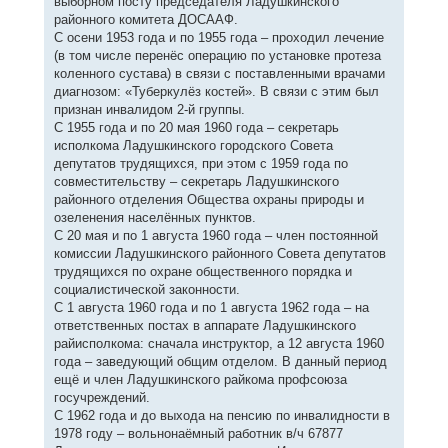
выборном посту председателя Ладушкинского
районного комитета ДОСААФ.
С осени 1953 года и по 1955 года – проходил лечение
(в том числе перенёс операцию по установке протеза
коленного сустава) в связи с поставленными врачами
диагнозом: «Туберкулёз костей». В связи с этим был
признан инвалидом 2-й группы.
С 1955 года и по 20 мая 1960 года – секретарь
исполкома Ладушкинского городского Совета
депутатов трудящихся, при этом с 1959 года по
совместительству – секретарь Ладушкинского
районного отделения Общества охраны природы и
озеленения населённых пунктов.
С 20 мая и по 1 августа 1960 года – член постоянной
комиссии Ладушкинского районного Совета депутатов
трудящихся по охране общественного порядка и
социалистической законности.
С 1 августа 1960 года и по 1 августа 1962 года – на
ответственных постах в аппарате Ладушкинского
райисполкома: сначала инструктор, а 12 августа 1960
года – заведующий общим отделом. В данный период
ещё и член Ладушкинского райкома профсоюза
госучреждений.
С 1962 года и до выхода на пенсию по инвалидности в
1978 году – вольнонаёмный работник в/ч 67877