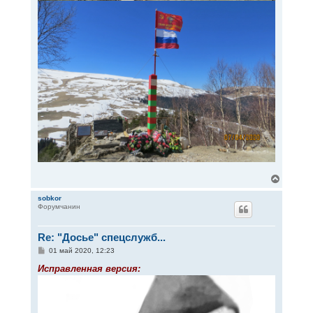
В
е
р
sobkor
Форумчанин
н
у
т
Re: "Досье" спецслужб...
ь
с
С
01 май 2020, 12:23
я
о
к
о
Исправленная версия:
н
б
щ
а
е
ч
н
а
и