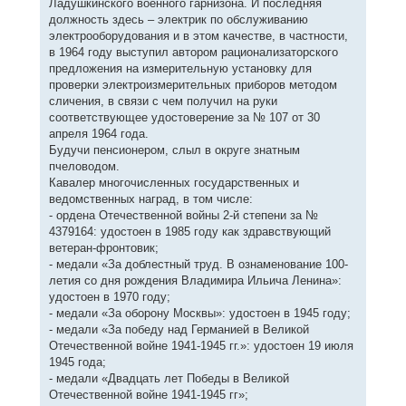
Ладушкинского военного гарнизона. И последняя
должность здесь – электрик по обслуживанию
электрооборудования и в этом качестве, в частности,
в 1964 году выступил автором рационализаторского
предложения на измерительную установку для
проверки электроизмерительных приборов методом
сличения, в связи с чем получил на руки
соответствующее удостоверение за № 107 от 30
апреля 1964 года.
Будучи пенсионером, слыл в округе знатным
пчеловодом.
Кавалер многочисленных государственных и
ведомственных наград, в том числе:
- ордена Отечественной войны 2-й степени за №
4379164: удостоен в 1985 году как здравствующий
ветеран-фронтовик;
- медали «За доблестный труд. В ознаменование 100-
летия со дня рождения Владимира Ильича Ленина»:
удостоен в 1970 году;
- медали «За оборону Москвы»: удостоен в 1945 году;
- медали «За победу над Германией в Великой
Отечественной войне 1941-1945 гг.»: удостоен 19 июля
1945 года;
- медали «Двадцать лет Победы в Великой
Отечественной войне 1941-1945 гг»;