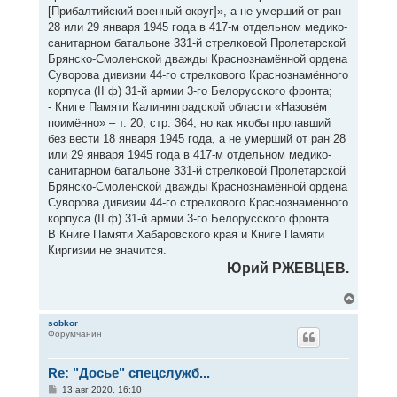
[Прибалтийский военный округ]», а не умерший от ран
28 или 29 января 1945 года в 417-м отдельном медико-
санитарном батальоне 331-й стрелковой Пролетарской
Брянско-Смоленской дважды Краснознамённой ордена
Суворова дивизии 44-го стрелкового Краснознамённого
корпуса (II ф) 31-й армии 3-го Белорусского фронта;
- Книге Памяти Калининградской области «Назовём
поимённо» – т. 20, стр. 364, но как якобы пропавший
без вести 18 января 1945 года, а не умерший от ран 28
или 29 января 1945 года в 417-м отдельном медико-
санитарном батальоне 331-й стрелковой Пролетарской
Брянско-Смоленской дважды Краснознамённой ордена
Суворова дивизии 44-го стрелкового Краснознамённого
корпуса (II ф) 31-й армии 3-го Белорусского фронта.
В Книге Памяти Хабаровского края и Книге Памяти
Киргизии не значится.
Юрий РЖЕВЦЕВ.
В
е
р
sobkor
Форумчанин
н
у
т
Re: "Досье" спецслужб...
ь
с
С
13 авг 2020, 16:10
я