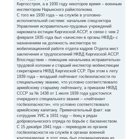
Киргосстроя, а в 1930 году некоторое время – военным
инспектором Нарынского райисполкома.
С того же 1930 года – на службе в уголовно-
исполнительной системе: начальник спецсектора
Управления исправительно-трудовых учреждений
наркомата юстиции Киргизской АССР, в связи с чем 2
февраля 1935 года был «зачислен в органы НКВД» с
назначением на должность инспектора по
мобилизационной работе отдела кадров Отдела мест
заключения и трудпоселений НКВД Киргизской АССР.
Впоследствии – помощник начальника исправительно-
трудовой колонии и старший инспектор мобинспекции
секретариата НКВД Киргизской ССР. При этом к лету
1939 года – младший лейтенант госбезопасности по
специальному званию, что условно соответствовало
армейскому старшему лейтенанту, а приказом НКВД
СССР за № 1438 от 1 июля 1939 года удостоился
очередного специального звания – «лейтенант
госбезопасности», что условно соответствовало
армейскому капитану. Примечательный факт: как
сотрудник УИС в 1931 году – боец в рядах
добровольческого отряда по борьбе с басмачеством.
С 15 декабря 1941 года – переводом из органов
госбезопасности на службе в органах военной
контрразведки: в этот день был откомандирован из