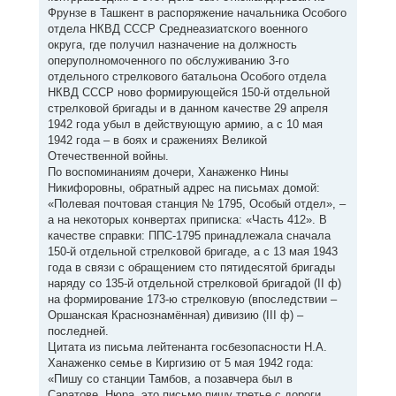
Фрунзе в Ташкент в распоряжение начальника Особого
отдела НКВД СССР Среднеазиатского военного
округа, где получил назначение на должность
оперуполномоченного по обслуживанию 3-го
отдельного стрелкового батальона Особого отдела
НКВД СССР ново формирующейся 150-й отдельной
стрелковой бригады и в данном качестве 29 апреля
1942 года убыл в действующую армию, а с 10 мая
1942 года – в боях и сражениях Великой
Отечественной войны.
По воспоминаниям дочери, Ханаженко Нины
Никифоровны, обратный адрес на письмах домой:
«Полевая почтовая станция № 1795, Особый отдел», –
а на некоторых конвертах приписка: «Часть 412». В
качестве справки: ППС-1795 принадлежала сначала
150-й отдельной стрелковой бригаде, а с 13 мая 1943
года в связи с обращением сто пятидесятой бригады
наряду со 135-й отдельной стрелковой бригадой (II ф)
на формирование 173-ю стрелковую (впоследствии –
Оршанская Краснознамённая) дивизию (III ф) –
последней.
Цитата из письма лейтенанта госбезопасности Н.А.
Ханаженко семье в Киргизию от 5 мая 1942 года:
«Пишу со станции Тамбов, а позавчера был в
Саратове. Нюра, это письмо пишу третье с дороги,