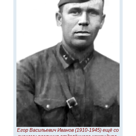
л
е
у
Егор Васильевич Иванов (1910-1945) ещё со