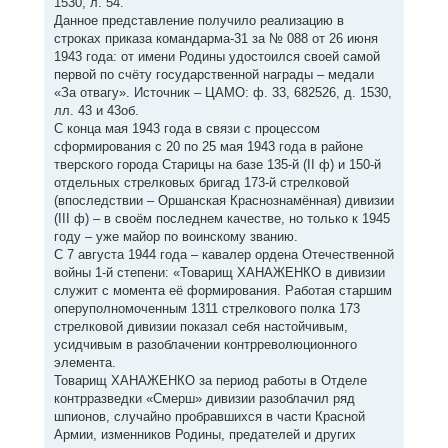
1530, л. 54.
Данное представление получило реализацию в
строках приказа командарма-31 за № 088 от 26 июня
1943 года: от имени Родины удостоился своей самой
первой по счёту государственной награды – медали
«За отвагу». Источник – ЦАМО: ф. 33, 682526, д. 1530,
лл. 43 и 43об.
С конца мая 1943 года в связи с процессом
сформирования с 20 по 25 мая 1943 года в районе
тверского города Старицы на базе 135-й (II ф) и 150-й
отдельных стрелковых бригад 173-й стрелковой
(впоследствии – Оршанская Краснознамённая) дивизии
(III ф) – в своём последнем качестве, но только к 1945
году – уже майор по воинскому званию.
С 7 августа 1944 года – кавалер ордена Отечественной
войны 1-й степени: «Товарищ ХАНАЖЕНКО в дивизии
служит с момента её формирования. Работая старшим
оперуполномоченным 1311 стрелкового полка 173
стрелковой дивизии показал себя настойчивым,
усидчивым в разоблачении контрреволюционного
элемента.
Товарищ ХАНАЖЕНКО за период работы в Отделе
контрразведки «Смерш» дивизии разоблачил ряд
шпионов, случайно пробравшихся в части Красной
Армии, изменников Родины, предателей и других