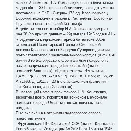
майор] Ханаженко Н.А. был эвакуирован в ближайший
медсанбат – 331 стрелковой дивизии, а его документы
доставлены в ОКР «Смерш» 173 сд. Красноармеец
Воронин похоронен в районе г. Растенбург [Восточная
Пруссия, ныне – польский Кентшин]».
В действительности майор Н.А. Ханаженко умер от
ран 28 (по другим данным – 29) января 1945 года в 411-
м отдельном медико-санитарном батальоне 331-й
стрелковой Пролетарской Брянско-Смоленской
дважды Краснознамённой ордена Суворова дивизии
44-го стрелкового Краснознамённого корпуса (II ф) 31-й
армии 3-го Белорусского фронта и был похоронен в
восточнопрусском городе Бишофштайн (ныне –
польский Биштынек): «Центр. сквер». Источники –
ЦАМО: ф. 58, оп. А-71693, д. 1908, л. 104об; ф. 58, оп.
А-71693, д. 1911, л. 20 (но с искажением фамилии –
как Ханатенко, а не Ханаженко).
В настоящий момент прах майора Н.А. Ханаженко,
вероятней всего, покоится на воинском мемориале
польского города Ольштын, но как неизвестного
солдата.
Был включён в материалы подворового опроса,
представленные:
- Фрунзенским ГВК Киргизской ССР (ныне – Киргизская
Республика) за Исходящим № 2/0812 от 15 июня 1946