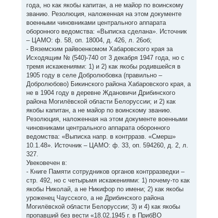
года, но как якобы капитан, а не майор по воинскому
званию. Резолюция, наложенная на этом документе
военными чиновниками центрального аппарата
оборонного ведомства: «Выписка сделана». Источник
– ЦАМО: ф. 58, оп. 18004, д. 426, л. 26об;
- Вяземским райвоенкомом Хабаровского края за
Исходящим № (540)-740 от 3 декабря 1947 года, но с
тремя искажениями: 1) и 2) как якобы родившейся в
1905 году в селе Добролюбовка (правильно –
Добролюбово) Бикинского района Хабаровского края, а
не в 1904 году в деревне Ждановичи Дрибинского
района Могилёвской области Белоруссии; и 2) как
якобы капитан, а не майор по воинскому званию.
Резолюция, наложенная на этом документе военными
чиновниками центрального аппарата оборонного
ведомства: «Выписка напр. в контрразв. «Смерш»
10.1.48». Источник – ЦАМО: ф. 33, оп. 594260, д. 2, л.
327.
Увековечен в:
- Книге Памяти сотрудников органов контрразведки –
стр. 492, но с четырьмя искажениями: 1) почему-то как
якобы Николай, а не Никифор по имени; 2) как якобы
уроженец Чаусского, а не Дрибинского района
Могилёвской области Белоруссии; 3) и 4) как якобы
пропавший без вести «18.02.1945 г. в ПрибВО