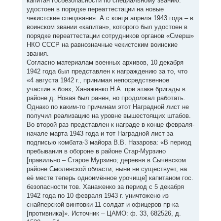
капитан госбезопасности по специальному званию:
удостоен в порядке переаттестации на новые
чекистские спецзвания. А с конца апреля 1943 года – в
воинском звании «капитан», которого был удостоен в
порядке переаттестации сотрудников органов «Смерш»
НКО СССР на равнозначные чекистским воинские
звания.
Согласно материалам военных архивов, 10 декабря
1942 года был представлен к награждению за то, что
«4 августа 1942 г., принимая непосредственное
участие в боях, Ханаженко Н.А. при атаке бригады в
районе д. Новая был ранен, но продолжал работать.
Однако по каким-то причинам этот Наградной лист не
получил реализацию на уровне вышестоящих штабов.
Во второй раз представлен к награде в конце февраля-
начале марта 1943 года и тот Наградной лист за
подписью комбата-3 майора В.В. Назарова: «В период
пребывания в обороне в районе Стар-Мурзино
[правильно – Старое Мурзино; деревня в Сычёвском
районе Смоленской области; ныне не существует, на
её месте теперь одноимённое урочище] капитаном гос.
безопасности тов. Ханаженко за период с 5 декабря
1942 года по 10 февраля 1943 г. уничтожено из
снайперской винтовки 11 солдат и офицеров пр-ка
[противника]». Источник – ЦАМО: ф. 33, 682526, д.