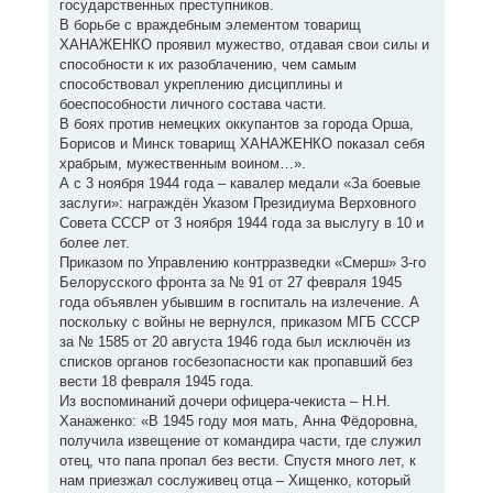
государственных преступников.
В борьбе с враждебным элементом товарищ
ХАНАЖЕНКО проявил мужество, отдавая свои силы и
способности к их разоблачению, чем самым
способствовал укреплению дисциплины и
боеспособности личного состава части.
В боях против немецких оккупантов за города Орша,
Борисов и Минск товарищ ХАНАЖЕНКО показал себя
храбрым, мужественным воином…».
А с 3 ноября 1944 года – кавалер медали «За боевые
заслуги»: награждён Указом Президиума Верховного
Совета СССР от 3 ноября 1944 года за выслугу в 10 и
более лет.
Приказом по Управлению контрразведки «Смерш» 3-го
Белорусского фронта за № 91 от 27 февраля 1945
года объявлен убывшим в госпиталь на излечение. А
поскольку с войны не вернулся, приказом МГБ СССР
за № 1585 от 20 августа 1946 года был исключён из
списков органов госбезопасности как пропавший без
вести 18 февраля 1945 года.
Из воспоминаний дочери офицера-чекиста – Н.Н.
Ханаженко: «В 1945 году моя мать, Анна Фёдоровна,
получила извещение от командира части, где служил
отец, что папа пропал без вести. Спустя много лет, к
нам приезжал сослуживец отца – Хищенко, который