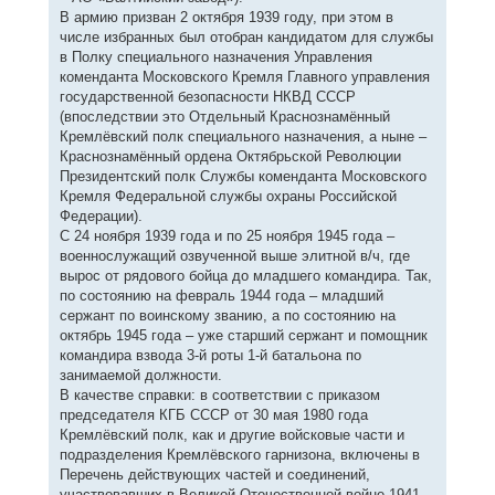
В армию призван 2 октября 1939 году, при этом в
числе избранных был отобран кандидатом для службы
в Полку специального назначения Управления
коменданта Московского Кремля Главного управления
государственной безопасности НКВД СССР
(впоследствии это Отдельный Краснознамённый
Кремлёвский полк специального назначения, а ныне –
Краснознамённый ордена Октябрьской Революции
Президентский полк Службы коменданта Московского
Кремля Федеральной службы охраны Российской
Федерации).
С 24 ноября 1939 года и по 25 ноября 1945 года –
военнослужащий озвученной выше элитной в/ч, где
вырос от рядового бойца до младшего командира. Так,
по состоянию на февраль 1944 года – младший
сержант по воинскому званию, а по состоянию на
октябрь 1945 года – уже старший сержант и помощник
командира взвода 3-й роты 1-й батальона по
занимаемой должности.
В качестве справки: в соответствии с приказом
председателя КГБ СССР от 30 мая 1980 года
Кремлёвский полк, как и другие войсковые части и
подразделения Кремлёвского гарнизона, включены в
Перечень действующих частей и соединений,
участвовавших в Великой Отечественной войне 1941-