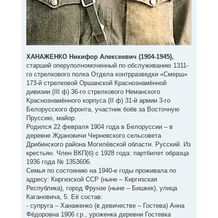
ХАНАЖЕНКО Никифор Алексеевич (1904-1945),
старший оперуполномоченный по обслуживанию 1311-
го стрелкового полка Отдела контрразведки «Смерш»
173-й стрелковой Оршанской Краснознамённой
дивизии (III ф) 36-го стрелкового Неманского
Краснознамённого корпуса (II ф) 31-й армии 3-го
Белорусского фронта, участник боёв за Восточную
Пруссию, майор.
Родился 22 февраля 1904 года в Белоруссии – в
деревне Ждановичи Черневского сельсовета
Дрибинского района Могилёвской области. Русский. Из
крестьян. Член ВКП(б) с 1928 года: партбилет образца
1936 года № 1353606.
Семья по состоянию на 1940-е годы проживала по
адресу: Киргизской ССР (ныне – Киргизская
Республика), город Фрунзе (ныне – Бишкек), улица
Кагановича, 5. Её состав:
- супруга – Ханаженко (в девичестве – Гостева) Анна
Фёдоровна 1906 г.р., уроженка деревни Гостевка