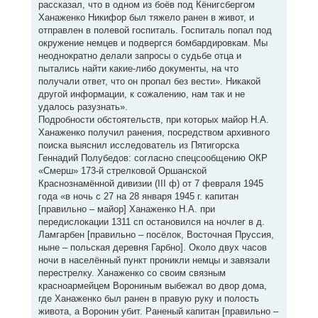
рассказал, что в одном из боёв под Кёнигсбергом
Ханаженко Никифор был тяжело ранен в живот, и
отправлен в полевой госпиталь. Госпиталь попал под
окружение немцев и подвергся бомбардировкам. Мы
неоднократно делали запросы о судьбе отца и
пытались найти какие-либо документы, на что
получали ответ, что он пропал без вести». Никакой
другой информации, к сожалению, нам так и не
удалось разузнать».
Подробности обстоятельств, при которых майор Н.А.
Ханаженко получил ранения, посредством архивного
поиска выяснил исследователь из Пятигорска
Геннадий Полубедов: согласно спецсообщению ОКР
«Смерш» 173-й стрелковой Оршанской
Краснознамённой дивизии (III ф) от 7 февраля 1945
года «в ночь с 27 на 28 января 1945 г. капитан
[правильно – майор] Ханаженко Н.А. при
передислокации 1311 сп остановился на ночлег в д.
Ламгарбен [правильно – посёлок, Восточная Пруссия,
ныне – польская деревня Гарбно]. Около двух часов
ночи в населённый пункт проникли немцы и завязали
перестрелку. Ханаженко со своим связным
красноармейцем Ворониным выбежал во двор дома,
где Ханаженко был ранен в правую руку и полость
живота, а Воронин убит. Раненый капитан [правильно –