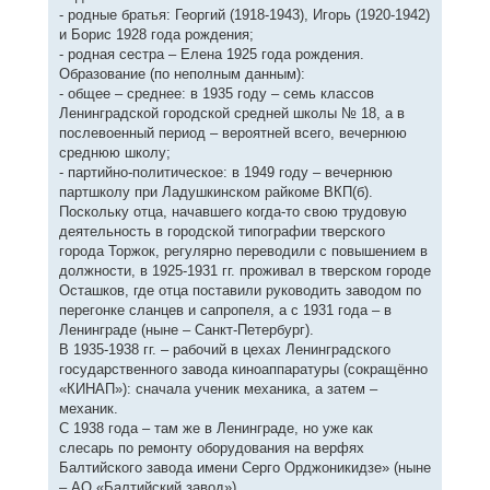
- родные братья: Георгий (1918-1943), Игорь (1920-1942)
и Борис 1928 года рождения;
- родная сестра – Елена 1925 года рождения.
Образование (по неполным данным):
- общее – среднее: в 1935 году – семь классов
Ленинградской городской средней школы № 18, а в
послевоенный период – вероятней всего, вечернюю
среднюю школу;
- партийно-политическое: в 1949 году – вечернюю
партшколу при Ладушкинском райкоме ВКП(б).
Поскольку отца, начавшего когда-то свою трудовую
деятельность в городской типографии тверского
города Торжок, регулярно переводили с повышением в
должности, в 1925-1931 гг. проживал в тверском городе
Осташков, где отца поставили руководить заводом по
перегонке сланцев и сапропеля, а с 1931 года – в
Ленинграде (ныне – Санкт-Петербург).
В 1935-1938 гг. – рабочий в цехах Ленинградского
государственного завода киноаппаратуры (сокращённо
«КИНАП»): сначала ученик механика, а затем –
механик.
С 1938 года – там же в Ленинграде, но уже как
слесарь по ремонту оборудования на верфях
Балтийского завода имени Серго Орджоникидзе» (ныне
– АО «Балтийский завод»).