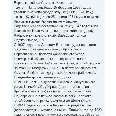
Борского района Самарской области;
- дочь – Нина, родилась 15 февраля 1929 года в
столице Киргизии городе Фрунзе (ныне – Бишкек);
- сын – Юрий, родился 25 апреля 1931 года в столице
Киргизии городе Фрунзе (ныне – Бишкек);
Родственники по состоянию на конец 1947 года: брат –
Ханаженко Иван Алексеевич; проживал по адресу:
Хабаровский край, станция Вяземская, улица
Орджоникидзе, 7-А.
С 1907 года – на Дальнем Востоке, куда переехали
родители: сначала – в селе Добролюбово
Лермонтовской волости Хабаровского уезда
Приморской области (ныне – одноимённое село
Бикинского района Хабаровского края, а с 1918 года –
на станции Магдагачи (ныне – в черте районного пгт
Амурской области), где устроился чернорабочим на
Средне-Амурскую железную дорогу.
В 1919-1922 гг. – в деревне Покровка Минусинского
уезда Енисейской губернии (ныне – территория
Красноярского края) как пильщик на лесосплаве.
Одновременно в период разгрома войск Колчака –
юный боец «в партизанском отряде Щетинкина».
В 1923 года – в столице Киргизии городе Пишпек
(впоследствии – Фрунзе, а ныне – Бишкек), где до 1929
года трудился десятником на строительных объектах