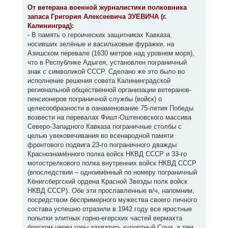
к
о
От ветерана военной журналистики полковника
н
б
запаса Григория Алексеевича ЗУЕВИЧА (г.
щ
а
е
Калининград):
ч
н
а
- В память о героических защитниках Кавказа,
и
л
е
носивших зелёные и васильковые фуражки, на
у
Азишском перевале (1630 метров над уровнем моря),
что в Республике Адыгея, установлен пограничный
знак с символикой СССР. Сделано же это было во
исполнение решения совета Калининградской
региональной общественной организации ветеранов-
пенсионеров пограничной службы (войск) о
целесообразности в ознаменование 75-летия Победы
возвести на перевалах Фишт-Оштеновского массива
Северо-Западного Кавказа пограничные столбы с
целью увековечивания во всенародной памяти
фронтового подвига 23-го пограничного дважды
Краснознамённого полка войск НКВД СССР и 33-го
мотострелкового полка внутренних войск НКВД СССР
(впоследствии – одноимённый по номеру пограничный
Кёнигсбергский ордена Красной Звезды полк войск
НКВД СССР). Обе эти прославленные в/ч, напомним,
посредством беспримерного мужества своего личного
состава успешно отразили в 1942 году все яростные
попытки элитных горно-егерских частей вермахта
броском через горы захватить курортный Сочи, а тем