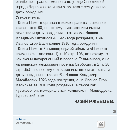
ошибочно – расположенного по улице Спортивной
города Черняховска и при этом также без указания
даты рождения.
Увековечен в:
- Книге Памяти органов и войск правительственной
связи – стр. 68, но почему с искажением имени-
отчества и даты рождения – как якобы Иванов
Владимир Михайлович 1926 года рождения, а не
Иванов Егор Васильевич 1910 года рождения;
- Книге Памяти Калининградской области «Назовём
поимённо» – дважды: 1) т. 10 стр. 106, но почему-то
как якобы похороненный в посёлке Тельманово, а не
на воинском мемориале посёлка Свободы ; и 2) т. 20
стр. 360 – но почему с искажением имени-отчества и
даты рождения – как якобы Иванов Владимир
Михайлович 1926 года рождения, а не Иванов Егор
Васильевич 1910 года рождения, а также как
«увековечен: мемориальный комплекс п. Медведевка,
Гурьевский р-н».
Юрий РЖЕВЦЕВ.
В
е
р
sobkor
Форумчанин
н
у