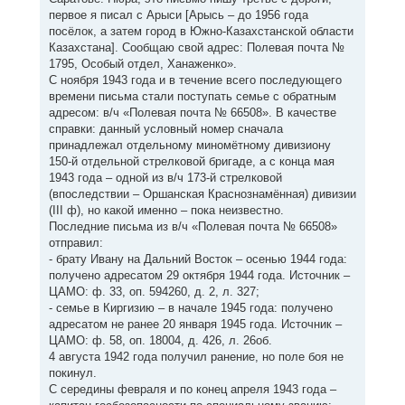
первое я писал с Арыси [Арысь – до 1956 года
посёлок, а затем город в Южно-Казахстанской области
Казахстана]. Сообщаю свой адрес: Полевая почта №
1795, Особый отдел, Ханаженко».
С ноября 1943 года и в течение всего последующего
времени письма стали поступать семье с обратным
адресом: в/ч «Полевая почта № 66508». В качестве
справки: данный условный номер сначала
принадлежал отдельному миномётному дивизиону
150-й отдельной стрелковой бригаде, а с конца мая
1943 года – одной из в/ч 173-й стрелковой
(впоследствии – Оршанская Краснознамённая) дивизии
(III ф), но какой именно – пока неизвестно.
Последние письма из в/ч «Полевая почта № 66508»
отправил:
- брату Ивану на Дальний Восток – осенью 1944 года:
получено адресатом 29 октября 1944 года. Источник –
ЦАМО: ф. 33, оп. 594260, д. 2, л. 327;
- семье в Киргизию – в начале 1945 года: получено
адресатом не ранее 20 января 1945 года. Источник –
ЦАМО: ф. 58, оп. 18004, д. 426, л. 26об.
4 августа 1942 года получил ранение, но поле боя не
покинул.
С середины февраля и по конец апреля 1943 года –