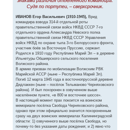
знаками различия отделённого командира.
Судя по портупеи, – сверхсрочник.
ИВАНОВ Егор Васильевич (1910-1945),
Врид
командира взвода 314-й отдельной роты
правительственной связи войск НКВД СССР 7-го
отдельного ордена Александра Невского полка
правительственной связи НКВД СССР Управления
войск НКВД по охране тыла 3-го Белорусского фронта,
участник боёв за Восточную Пруссию, сержант.
Родился в 1910 году Республике Марий Эл – в деревне
Ильнетуры Обшиярского сельского поселения
Волжского района.
В армию призван по мобилизации Волжским РВК
Марийской АССР (ныне – Республика Марий Эл).
Погиб 12 марта 1945 года в восточнопрусской деревне
Дидлаккен (ныне – посёлок Тельманово Черняховского
района). И был похоронен в озвученном выше
населённом пункте, «в 800 м восточнее шоссе».
В настоящий момент прах покоится на воинском
мемориале посёлка Свобода Черняховского района,
однако при этом официально значится похороненным
сразу на двух воинских мемориалах Калининградской
области: 1) озвученного выше посёлка Свобода, но
почему-то без указания даты рождения; и 2) явно что