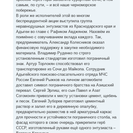
самым, по сути, – и всё наше черноморское
побережье.
В роли же исполнителей этой во многом
беспрецедентной акции выступила группа
неравнодушных энтузиастов из Краснодарского края и
Адыгеи во главе с Рафиком Авджяном. Назовём их
поимённо с озвучиванием вклада каждого. Так,
предприниматель Александр Колесников оказал
финансовую поддержку в закупке необходимого
материала. Владимир Руденко по строго
установленным стандартам изготовил пограничный
знак. Артур Торлокян способствовал его
транспортировке из Сочи до Майкопа. Сотрудник
Адыгейского поисково-спасательного отряда МЧС
России Евгений Рыжков на личном автомобиле
доставил символ пограничного братства на Азишский
перевал. Сергей Эрлиш, его сын Павел и Азат
Согомонян привезли к месту установки цемент, щебень
и песок. Евгений Зуборев приготовил цементный
раствор и залил его в деревянную опалубку,
предварительно разместив в ней арматурный каркас
для прочности и устойчивости пограничного столба, на
фасад которого в свою очередь прикрепили герб
СССР, изготовленный руками ещё одного энтузиаста –