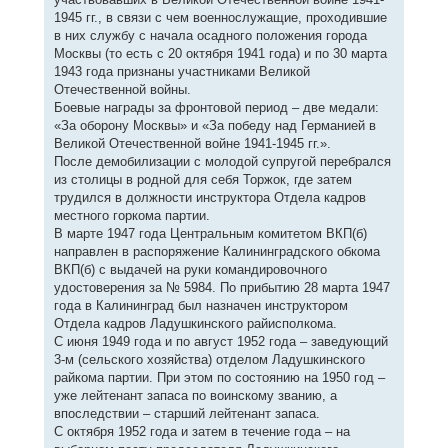
1945 гг., в связи с чем военнослужащие, проходившие
в них службу с начала осадного положения города
Москвы (то есть с 20 октября 1941 года) и по 30 марта
1943 года признаны участниками Великой
Отечественной войны.
Боевые награды за фронтовой период – две медали:
«За оборону Москвы» и «За победу над Германией в
Великой Отечественной войне 1941-1945 гг.».
После демобилизации с молодой супругой перебрался
из столицы в родной для себя Торжок, где затем
трудился в должности инструктора Отдела кадров
местного горкома партии.
В марте 1947 года Центральным комитетом ВКП(б)
направлен в распоряжение Калининградского обкома
ВКП(б) с выдачей на руки командировочного
удостоверения за № 5984. По прибытию 28 марта 1947
года в Калининград был назначен инструктором
Отдела кадров Ладушкинского райисполкома.
С июня 1949 года и по август 1952 года – заведующий
3-м (сельского хозяйства) отделом Ладушкинского
райкома партии. При этом по состоянию на 1950 год –
уже лейтенант запаса по воинскому званию, а
впоследствии – старший лейтенант запаса.
С октября 1952 года и затем в течение года – на