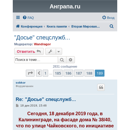
Анграпа.ru
FAQ
Вход
П
Конференция
Книга памяти
Вторая Мировая война
о
"Досье" спецслужб...
и
Модератор:
Wandragor
с
Ответить
к
Поиск
Расширенный поиск
2831 сообщение
Страница
189
из
189
1
185
186
187
188
189
Пред.
…
sobkor
Форумчанин
Re: "Досье" спецслужб...
С
18 дек 2019, 15:46
о
о
Сегодня, 18 декабря 2019 года, в
б
Калининграде, на фасаде дома № 38/40,
щ
е
что по улице Чайковского, по инициативе
н
и