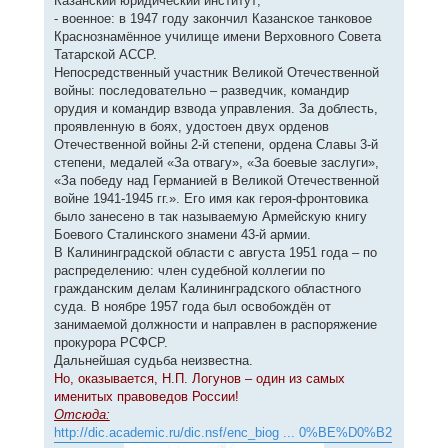
Казанский юридический институт;
- военное: в 1947 году закончил Казанское танковое
Краснознамённое училище имени Верховного Совета
Татарской АССР.
Непосредственный участник Великой Отечественной
войны: последовательно – разведчик, командир
орудия и командир взвода управления. За доблесть,
проявленную в боях, удостоен двух орденов
Отечественной войны 2-й степени, ордена Славы 3-й
степени, медалей «За отвагу», «За боевые заслуги»,
«За победу над Германией в Великой Отечественной
войне 1941-1945 гг.». Его имя как героя-фронтовика
было занесено в так называемую Армейскую книгу
Боевого Сталинского знамени 43-й армии.
В Калининградской области с августа 1951 года – по
распределению: член судебной коллегии по
гражданским делам Калининградского областного
суда. В ноябре 1957 года был освобождён от
занимаемой должности и направлен в распоряжение
прокурора РСФСР.
Дальнейшая судьба неизвестна.
Но, оказывается, Н.П. Логунов – один из самых
именитых правоведов России!
Отсюда:
http://dic.academic.ru/dic.nsf/enc_biog ... 0%BE%D0%B2