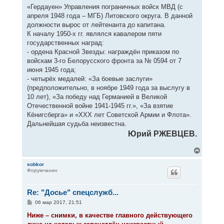
«Гердауен» Управления пограничных войск МВД (с
апреля 1948 года – МГБ) Литовского округа. В данной
должности вырос от лейтенанта до капитана.
К началу 1950-х гг. являлся кавалером пяти
государственных наград:
- ордена Красной Звезды: награждён приказом по
войскам 3-го Белорусского фронта за № 0594 от 7
июня 1945 года;
- четырёх медалей: «За боевые заслуги»
(предположительно, в ноябре 1949 года за выслугу в
10 лет), «За победу над Германией в Великой
Отечественной войне 1941-1945 гг.», «За взятие
Кёнигсберга» и «XXX лет Советской Армии и Флота».
Дальнейшая судьба неизвестна.
Юрий РЖЕВЦЕВ.
В
е
р
sobkor
Форумчанин
н
у
т
Re: "Досье" спецслужб...
ь
с
С
06 мар 2017, 21:51
я
о
к
о
Ниже – снимки, в качестве главного действующего
н
б