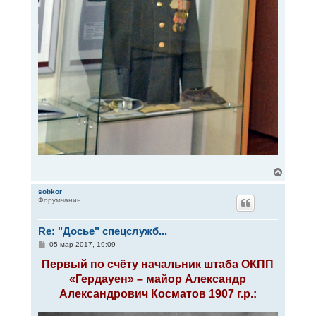
В
е
р
sobkor
Форумчанин
н
у
т
Re: "Досье" спецслужб...
ь
с
С
05 мар 2017, 19:09
я
о
к
о
Первый по счёту начальник штаба ОКПП
н
б
«Гердауен» – майор Александр
щ
а
е
ч
Александрович Косматов 1907 г.р.:
н
а
и
л
е