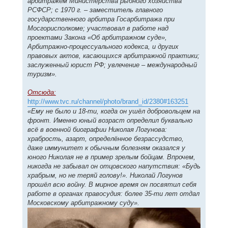
арбитражем Министерства рыбного хозяйства
РСФСР; с 1970 г. – заместитель главного
государственного арбитра Госарбитража при
Мосгорисполкоме; участвовал в работе над
проектами Закона «Об арбитражном суде»,
Арбитражно-процессуального кодекса, и других
правовых актов, касающихся арбитражной практики;
заслуженный юрист РФ; увлечение – международный
туризм».
Отсюда:
http://www.tvc.ru/channel/photo/brand_id/2380#163251
«Ему не было и 18-ти, когда он ушёл добровольцем на
фронт. Именно юный возраст определил буквально
всё в военной биографии Николая Логунова:
храбрость, азарт, определённое безрассудство,
даже иммунитет к обычным болезням оказался у
юного Николая не в пример зрелым бойцам. Впрочем,
никогда не забывал он отцовского напутствия: «Будь
храбрым, но не теряй голову!». Николай Логунов
прошёл всю войну. В мирное время он посвятил себя
работе в органах правосудия: более 35-ти лет отдал
Московскому арбитражному суду».