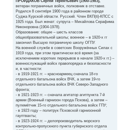
ПРОЙДАКОВ Сергей Терентьевич (1900-1983),
ветеран пограничных войск, полковник в отставке.
Родился 8 сентября 1900 года в районном городе
Суджа Курской области. Русский. Член ВКП(б)-КПСС с
1925 года. Был женат: супруга – Михайлова Серафима
Никоноровна (1904-1978).
Образование: общее – шесть классов
общеобразовательной школы; военное – в 1920-х гг
закончил Высшую пограничную школу ОГПУ.
На военной службе в советских Вооружённых Силах с
1919 года, при этом практически всё время (за
исключением коротких перерывов в начале 1920-х гг.) –
военнослужащий войск правопорядка и безопасности
и, в частности:
- в 1919-1921 гг. – красноармеец сначала 18-го
отдельного батальона войск ВЧК, а затем 19-го
отдельного батальона войск ВЧК Северо-Западного
фронта;
- в 1921-1923 гг. – сначала агитатор агитпункта 7-й
армии (Военный гарнизон города Пскова), а затем –
пулемётчик 15-го отдельного батальона войск ГПУ;
- в 1923 году – политрук Псковской гарнизонной
гауптвахты;
- в 1923-1924 гг. – делопроизводитель морского
контрольно-пропускного пункта губернского отдела