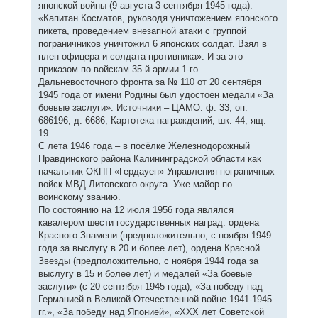
японской войны (9 августа-3 сентября 1945 года):
«Капитан Косматов, руководя уничтожением японского
пикета, проведением внезапной атаки с группой
пограничников уничтожил 6 японских солдат. Взял в
плен офицера и солдата противника». И за это
приказом по войскам 35-й армии 1-го
Дальневосточного фронта за № 110 от 20 сентября
1945 года от имени Родины был удостоен медали «За
боевые заслуги». Источники – ЦАМО: ф. 33, оп.
686196, д. 6686; Картотека награждений, шк. 44, ящ.
19.
С лета 1946 года – в посёлке Железнодорожный
Правдинского района Калининградской области как
начальник ОКПП «Гердауен» Управления пограничных
войск МВД Литовского округа. Уже майор по
воинскому званию.
По состоянию на 12 июля 1956 года являлся
кавалером шести государственных наград: ордена
Красного Знамени (предположительно, с ноября 1949
года за выслугу в 20 и более лет), ордена Красной
Звезды (предположительно, с ноября 1944 года за
выслугу в 15 и более лет) и медалей «За боевые
заслуги» (с 20 сентября 1945 года), «За победу над
Германией в Великой Отечественной войне 1941-1945
гг.», «За победу над Японией», «XXX лет Советской