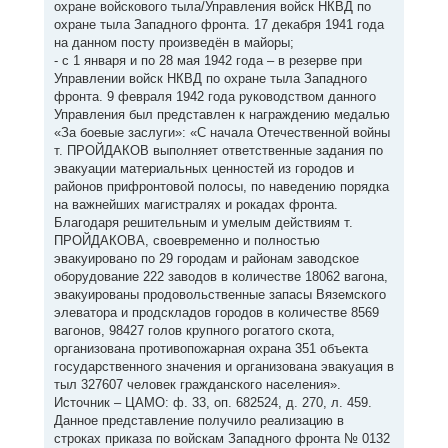
охране войскового тыла/Управления войск НКВД по
охране тыла Западного фронта. 17 декабря 1941 года
на данном посту произведён в майоры;
- с 1 января и по 28 мая 1942 года – в резерве при
Управлении войск НКВД по охране тыла Западного
фронта. 9 февраля 1942 года руководством данного
Управления был представлен к награждению медалью
«За боевые заслуги»: «С начала Отечественной войны
т. ПРОЙДАКОВ выполняет ответственные задания по
эвакуации материальных ценностей из городов и
районов прифронтовой полосы, по наведению порядка
на важнейших магистралях и рокадах фронта.
Благодаря решительным и умелым действиям т.
ПРОЙДАКОВА, своевременно и полностью
эвакуировано по 29 городам и районам заводское
оборудование 222 заводов в количестве 18062 вагона,
эвакуированы продовольственные запасы Вяземского
элеватора и продскладов городов в количестве 8569
вагонов, 98427 голов крупного рогатого скота,
организована противопожарная охрана 351 объекта
государственного значения и организована эвакуация в
тыл 327607 человек гражданского населения».
Источник – ЦАМО: ф. 33, оп. 682524, д. 270, л. 459.
Данное представление получило реализацию в
строках приказа по войскам Западного фронта № 0132