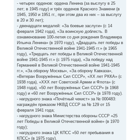
- четырех орденов: ордена Ленина (за выслугу в 25
лет; в 1945 году) и трёх орденов Красного Знамени (в
1945, 1950 и 1951 гг., при этом два из них – за выслугу
в 20 и 30 лет);
- двенадцати медалей: «За боевые заслуги» (с 14
февраля 1942 года), «За воинскую доблесть. В
ознаменование 100-летия со дня рождения Владимира
Ильича Ленина» (в 1970 году), «Двадцать лет победы в
Великой Отечественной войне 1941-1945 гг.» (в 1965
году), «Тридцать лет победы в Великой Отечественной
войне 1941-1945 гг.» (с 1975 года), «За победу над
Германией в Великой Отечественной войне 1941-1945
гг.», «За оборону Москвы», «За оборону Кавказа»,
«Ветеран Вооружённых Сил СССР», «XX лет РККА» (с
1938 года), «XXX лет Советской Армии и Флота» (с
1948 года), «50 лет Вооружённых Сил СССР» (в 1968
году) и «60 лет Вооружённых Сил СССР» (в 1978 году).
- нагрудного знака «Почётный чекист» за № 000483:
награждён приказом НКВД СССР за № 129 от 15
февраля 1941 года;
- нагрудного знака Министерства обороны СССР «25
лет Победы в Великой Отечественной войне» (в 1970
году);
- нагрудного знака ЦК КПСС «50 лет пребывания в
КПСС» (в 1975 году).