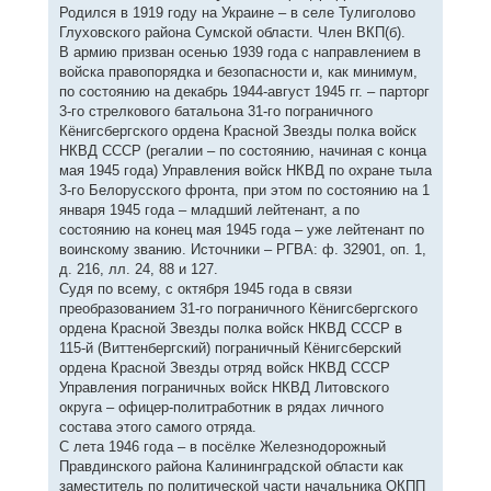
Родился в 1919 году на Украине – в селе Тулиголово
Глуховского района Сумской области. Член ВКП(б).
В армию призван осенью 1939 года с направлением в
войска правопорядка и безопасности и, как минимум,
по состоянию на декабрь 1944-август 1945 гг. – парторг
3-го стрелкового батальона 31-го пограничного
Кёнигсбергского ордена Красной Звезды полка войск
НКВД СССР (регалии – по состоянию, начиная с конца
мая 1945 года) Управления войск НКВД по охране тыла
3-го Белорусского фронта, при этом по состоянию на 1
января 1945 года – младший лейтенант, а по
состоянию на конец мая 1945 года – уже лейтенант по
воинскому званию. Источники – РГВА: ф. 32901, оп. 1,
д. 216, лл. 24, 88 и 127.
Судя по всему, с октября 1945 года в связи
преобразованием 31-го пограничного Кёнигсбергского
ордена Красной Звезды полка войск НКВД СССР в
115-й (Виттенбергский) пограничный Кёнигсберский
ордена Красной Звезды отряд войск НКВД СССР
Управления пограничных войск НКВД Литовского
округа – офицер-политработник в рядах личного
состава этого самого отряда.
С лета 1946 года – в посёлке Железнодорожный
Правдинского района Калининградской области как
заместитель по политической части начальника ОКПП