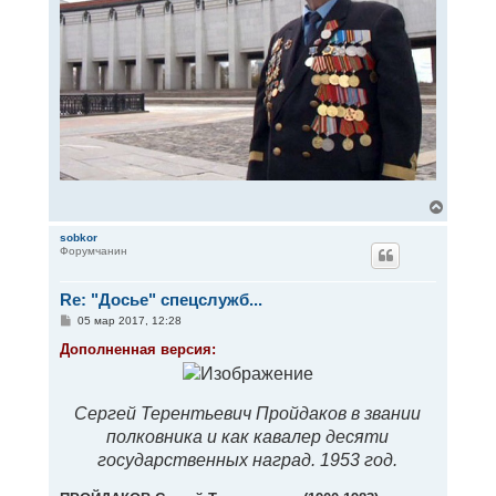
В
е
р
sobkor
Форумчанин
н
у
т
Re: "Досье" спецслужб...
ь
с
С
05 мар 2017, 12:28
я
о
к
о
Дополненная версия:
н
б
щ
а
е
ч
н
а
Сергей Терентьевич Пройдаков в звании
и
л
е
полковника и как кавалер десяти
у
государственных наград. 1953 год.