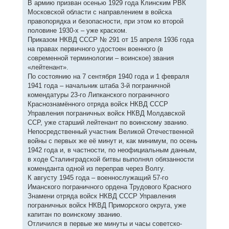
В армию призван осенью 1929 года Клинским РВК
Московской области с направлением в войска
правопорядка и безопасности, при этом ко второй
половине 1930-х – уже краском.
Приказом НКВД СССР № 291 от 15 апреля 1936 года
на правах первичного удостоен военного (в
современной терминологии – воинское) звания
«лейтенант».
По состоянию на 7 сентября 1940 года и 1 февраля
1941 года – начальник штаба 3-й пограничной
комендатуры 23-го Липканского пограничного
Краснознамённого отряда войск НКВД СССР
Управления пограничных войск НКВД Молдавской
ССР, уже старший лейтенант по воинскому званию.
Непосредственный участник Великой Отечественной
войны с первых же её минут и, как минимум, по осень
1942 года и, в частности, по неофициальным данным,
в ходе Сталинградской битвы выполнял обязанности
коменданта одной из переправ через Волгу.
К августу 1945 года – военнослужащий 57-го
Иманского пограничного ордена Трудового Красного
Знамени отряда войск НКВД СССР Управления
пограничных войск НКВД Приморского округа, уже
капитан по воинскому званию.
Отличился в первые же минуты и часы советско-