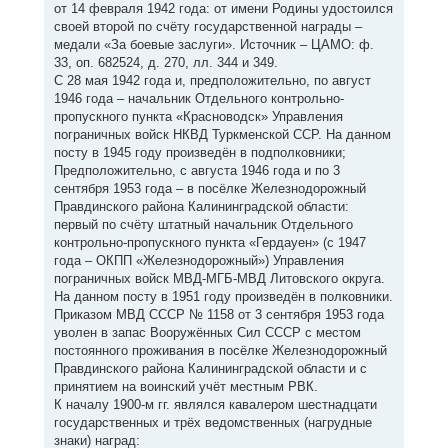
от 14 февраля 1942 года: от имени Родины удостоился
своей второй по счёту государственной награды –
медали «За боевые заслуги». Источник – ЦАМО: ф.
33, оп. 682524, д. 270, лл. 344 и 349.
С 28 мая 1942 года и, предположительно, по август
1946 года – начальник Отдельного контрольно-
пропускного пункта «Красноводск» Управления
пограничных войск НКВД Туркменской ССР. На данном
посту в 1945 году произведён в подполковники;
Предположительно, с августа 1946 года и по 3
сентября 1953 года – в посёлке Железнодорожный
Правдинского района Калининградской области:
первый по счёту штатный начальник Отдельного
контрольно-пропускного пункта «Гердауен» (с 1947
года – ОКПП «Железнодорожный») Управления
пограничных войск МВД-МГБ-МВД Литовского округа.
На данном посту в 1951 году произведён в полковники.
Приказом МВД СССР № 1158 от 3 сентября 1953 года
уволен в запас Вооружённых Сил СССР с местом
постоянного проживания в посёлке Железнодорожный
Правдинского района Калининградской области и с
принятием на воинский учёт местным РВК.
К началу 1900-м гг. являлся кавалером шестнадцати
государственных и трёх ведомственных (нагрудные
знаки) наград: