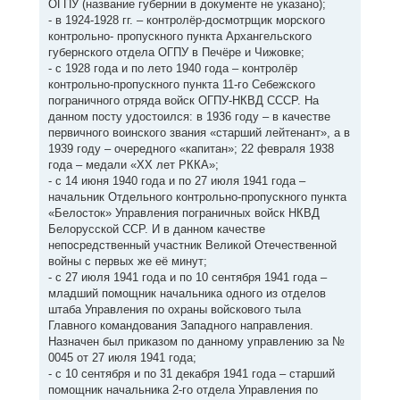
ОГПУ (название губернии в документе не указано);
- в 1924-1928 гг. – контролёр-досмотрщик морского
контрольно- пропускного пункта Архангельского
губернского отдела ОГПУ в Печёре и Чижовке;
- с 1928 года и по лето 1940 года – контролёр
контрольно-пропускного пункта 11-го Себежского
пограничного отряда войск ОГПУ-НКВД СССР. На
данном посту удостоился: в 1936 году – в качестве
первичного воинского звания «старший лейтенант», а в
1939 году – очередного «капитан»; 22 февраля 1938
года – медали «XX лет РККА»;
- с 14 июня 1940 года и по 27 июля 1941 года –
начальник Отдельного контрольно-пропускного пункта
«Белосток» Управления пограничных войск НКВД
Белорусской ССР. И в данном качестве
непосредственный участник Великой Отечественной
войны с первых же её минут;
- с 27 июля 1941 года и по 10 сентября 1941 года –
младший помощник начальника одного из отделов
штаба Управления по охраны войскового тыла
Главного командования Западного направления.
Назначен был приказом по данному управлению за №
0045 от 27 июля 1941 года;
- с 10 сентября и по 31 декабря 1941 года – старший
помощник начальника 2-го отдела Управления по