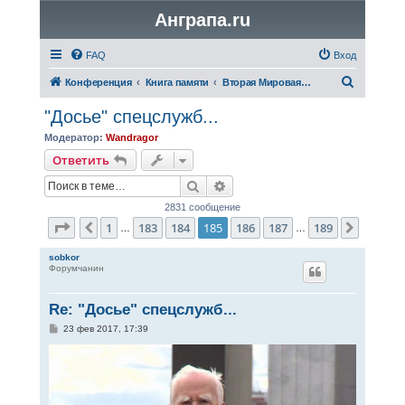
Анграпа.ru
FAQ
Вход
П
Конференция
Книга памяти
Вторая Мировая война
о
"Досье" спецслужб...
и
Модератор:
Wandragor
с
Ответить
к
Поиск
Расширенный поиск
2831 сообщение
Страница
185
из
189
1
183
184
185
186
187
189
Пред.
След.
…
…
sobkor
Форумчанин
Re: "Досье" спецслужб...
С
23 фев 2017, 17:39
о
о
б
щ
е
н
и