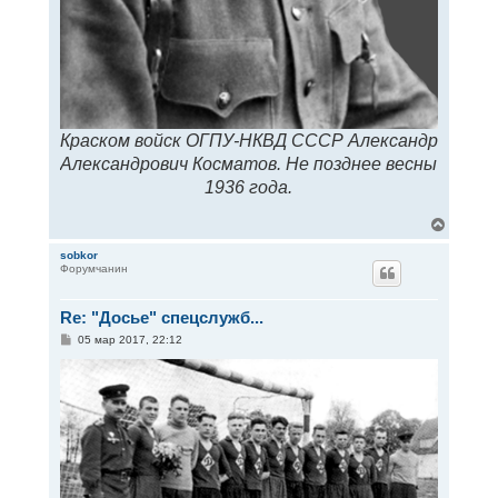
Краском войск ОГПУ-НКВД СССР Александр
Александрович Косматов. Не позднее весны
1936 года.
В
е
р
sobkor
Форумчанин
н
у
т
Re: "Досье" спецслужб...
ь
с
С
05 мар 2017, 22:12
я
о
к
о
н
б
щ
а
е
ч
н
а
и
л
е
у