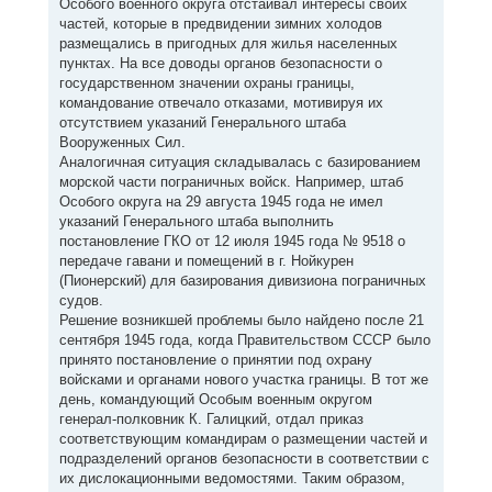
Особого военного округа отстаивал интересы своих
частей, которые в предвидении зимних холодов
размещались в пригодных для жилья населенных
пунктах. На все доводы органов безопасности о
государственном значении охраны границы,
командование отвечало отказами, мотивируя их
отсутствием указаний Генерального штаба
Вооруженных Сил.
Аналогичная ситуация складывалась с базированием
морской части пограничных войск. Например, штаб
Особого округа на 29 августа 1945 года не имел
указаний Генерального штаба выполнить
постановление ГКО от 12 июля 1945 года № 9518 о
передаче гавани и помещений в г. Нойкурен
(Пионерский) для базирования дивизиона пограничных
судов.
Решение возникшей проблемы было найдено после 21
сентября 1945 года, когда Правительством СССР было
принято постановление о принятии под охрану
войсками и органами нового участка границы. В тот же
день, командующий Особым военным округом
генерал-полковник К. Галицкий, отдал приказ
соответствующим командирам о размещении частей и
подразделений органов безопасности в соответствии с
их дислокационными ведомостями. Таким образом,