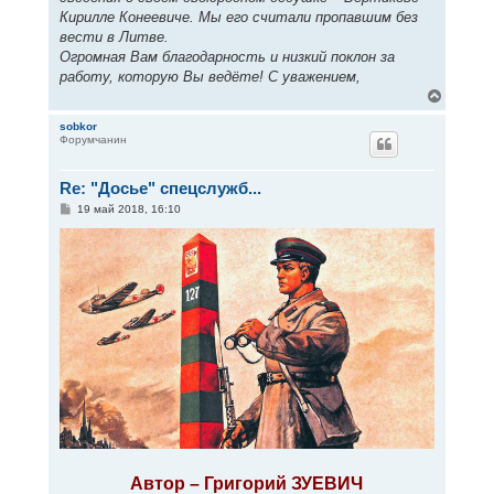
Кирилле Конеевиче. Мы его считали пропавшим без
вести в Литве.
Огромная Вам благодарность и низкий поклон за
работу, которую Вы ведёте! С уважением,
В
е
р
sobkor
Форумчанин
н
у
т
Re: "Досье" спецслужб...
ь
с
С
19 май 2018, 16:10
я
о
к
о
н
б
щ
а
е
ч
н
а
и
л
е
у
Автор – Григорий ЗУЕВИЧ