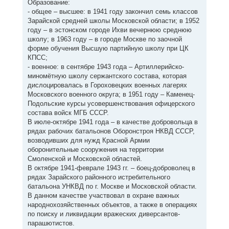
Образование:
- общее – высшее: в 1941 году закончил семь классов
Зарайской средней школы Московской области; в 1952
году – в эстонском городе Ихви вечернюю среднюю
школу; в 1963 году – в городе Москве по заочной
форме обучения Высшую партийную школу при ЦК
КПСС;
- военное: в сентябре 1943 года – Артиллерийско-
миномётную школу сержантского состава, которая
дислоцировалась в Гороховецких военных лагерях
Московского военного округа; в 1951 году – Каменец-
Подольские курсы усовершенствования офицерского
состава войск МГБ СССР.
В июле-октябре 1941 года – в качестве добровольца в
рядах рабочих батальонов Оборонстроя НКВД СССР,
возводивших для нужд Красной Армии
оборонительные сооружения на территории
Смоленской и Московской областей.
В октябре 1941-феврале 1943 гг. – боец-доброволец в
рядах Зарайского районного истребительного
батальона УНКВД по г. Москве и Московской области.
В данном качестве участвовал в охране важных
народнохозяйственных объектов, а также в операциях
по поиску и ликвидации вражеских диверсантов-
парашютистов.