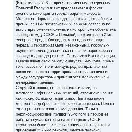
(Багратионовск) был принят временным поверенным
Польской Республики от представителя фронта,
военного коменданта города гвардии майора В.
Малахова. Передача города, прилегающего района и
промышленных предприятий была осуществлена по
акту с приложением схемы, на которой уже обозначена
граница между СССР и Польшей, проходящая в 2 км
севернее города. Очевидно, что подобного рода
передачи территории были незаконными, поскольку
осуществлялись до советско-польских переговоров о
границе и даже до решения Потсдамской конференции,
завершившей свою работу 2 августа 1945 года. Кроме
того, известно, что в международной практике при
решении вопросов территориального разграничения
между государствами применяются делимитация и
демаркация границы.
С другой стороны, польские власти сами, не
дожидаясь официальных решений, стремились занять
как можно большую территорию. При этом расчет
делался на доброе союзническое отношение к Польше
со стороны советского командования. Только
рекогносцировочной группой 95-го пого в период ее
работы на участке границы отошедшей к СССР
территории были выявлены 9 населенных пунктов и
прилегающих к ним районов, занятые польской