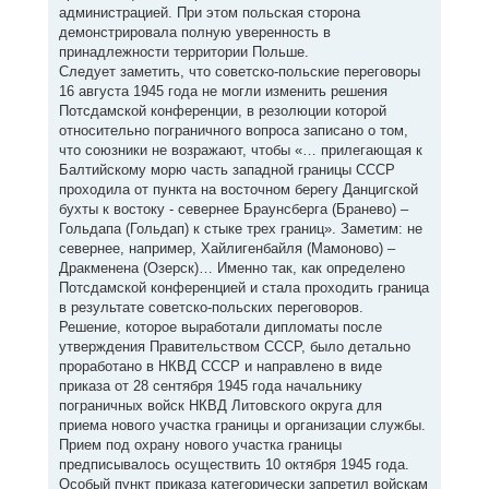
администрацией. При этом польская сторона
демонстрировала полную уверенность в
принадлежности территории Польше.
Следует заметить, что советско-польские переговоры
16 августа 1945 года не могли изменить решения
Потсдамской конференции, в резолюции которой
относительно пограничного вопроса записано о том,
что союзники не возражают, чтобы «… прилегающая к
Балтийскому морю часть западной границы СССР
проходила от пункта на восточном берегу Данцигской
бухты к востоку - севернее Браунсберга (Бранево) –
Гольдапа (Гольдап) к стыке трех границ». Заметим: не
севернее, например, Хайлигенбайля (Мамоново) –
Дракменена (Озерск)… Именно так, как определено
Потсдамской конференцией и стала проходить граница
в результате советско-польских переговоров.
Решение, которое выработали дипломаты после
утверждения Правительством СССР, было детально
проработано в НКВД СССР и направлено в виде
приказа от 28 сентября 1945 года начальнику
пограничных войск НКВД Литовского округа для
приема нового участка границы и организации службы.
Прием под охрану нового участка границы
предписывалось осуществить 10 октября 1945 года.
Особый пункт приказа категорически запретил войскам