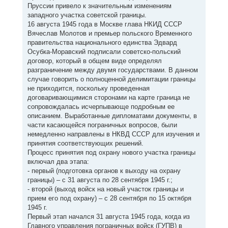
Пруссии привело к значительным изменениям
западного участка советской границы.
16 августа 1945 года в Москве глава НКИД СССР
Вячеслав Молотов и премьер польского Временного
правительства национального единства Эдвард
Осубка-Моравский подписали советско-польский
договор, который в общем виде определял
разграничение между двумя государствами. В данном
случае говорить о полноценной делимитации границы
не приходится, поскольку проведенная
договаривающимися сторонами на карте граница не
сопровождалась исчерпывающе подробным ее
описанием. Выработанные дипломатами документы, в
части касающейся пограничных вопросов, были
немедленно направлены в НКВД СССР для изучения и
принятия соответствующих решений.
Процесс принятия под охрану нового участка границы
включал два этапа:
- первый (подготовка органов к выходу на охрану
границы) – с 31 августа по 28 сентября 1945 г.;
- второй (выход войск на новый участок границы и
прием его под охрану) – с 28 сентября по 15 октября
1945 г.
Первый этап начался 31 августа 1945 года, когда из
Главного управления пограничных войск (ГУПВ) в