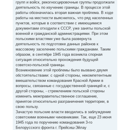
групп и войск, рекогносцировочные группы продолжали
деятельность по изучению границы. В процессе этой
работы обозначилась вторая важная проблема. В ходе
работы на местности выяснилось, что ряд населенных
пунктов, которые в соответствии с имеющимися
документами отходили к СССР, уже заняты польской
военной и гражданской администрациями. При этом
польскими властями уже была развернута
деятельность по подготовке данных районов к
массовому заселению польскими гражданами. Таким
образом, в сентябре 1945 года возникла спорная
ситуация относительно прохождения будущей
советско-польской границы.
Возникновение этой проблемы было вызвано двумя
обстоятельствами: с одной стороны, некомпетентным
вмешательством командования Красной Армии в
вопросы, связанные с государственной границей и, с
другой стороны, - стремлением польской стороны
изменить межправительственное соглашение,
принятое относительно разграничения территории, в
свою пользу.
Зачастую польские власти вводились в заблуждение
советскими военными чиновниками. Так, еще 23 июня
1945 года по поручению командования 3-го
Белорусского фронта г. Прейсиш-Эйлау