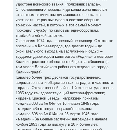
удостоен воинского звания «полковник запаса».
С послевоенного периода и до конца жени являлся
страстным активистом динамовского спорта и в
частности, не раз выступал в составе сборных
воинских частей, в которых в тот самый момент
проходил службу, по силовым единоборствам,
тяжёлой и лёгкой атлетике.
С февраля 1974 года – военный пенсионер. С этого же
времени – в Калининграде, где долгие годы – до
окончательного выхода на заслуженный отдых –
трудился директором кинотеатра «Родина» и лектором
Калининградского областного общества «Знание» (в
том числе Балтийского районного отделения города
Калининграда).
Кавалер более трёх десятков государственных,
ведомственных и общественных наград и, в частности:
- ордена Отечественной войны 1-й степени: удостоен в
1985 году как здравствующий ветеран-фронтовик;
- ордена Красной Звезды: награждён приказом
комдива-308 за № 04/н от 16 января 1945 года;
- медали «За отвагу»: награждён приказом
комдива-308 за № 014/н от 25 марта 1945 года;
- медали «За боевые заслуги»: награждён в начале
ноября 1953 года за выслугу в 10 и более лет;
- медали «За отличие в охране государственной