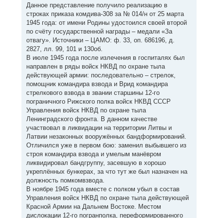
Данное представление получило реализацию в
строках приказа комдива-308 за № 014/н от 25 марта
1945 года: от имени Родины удостоился своей второй
по счёту государственной награды – медали «За
отвагу». Источники – ЦАМО: ф. 33, оп. 686196, д.
2827, лл. 99, 101 и 130об.
В июле 1945 года после излечения в госпиталях был
направлен в ряды войск НКВД по охране тыла
действующей армии: последовательно – стрелок,
помощник командира взвода и Врид командира
стрелкового взвода в звании старшины 12-го
пограничного Рижского полка войск НКВД СССР
Управления войск НКВД по охране тыла
Ленинградского фронта. В данном качестве
участвовал в ликвидации на территории Литвы и
Латвии незаконных вооружённых бандформирований.
Отличился уже в первом бою: заменил выбывшего из
строя командира взвода и умелым манёвром
ликвидировал бандгруппу, засевшую в хорошо
укреплённых бункерах, за что тут же был назначен на
должность помкомвзвода.
В ноябре 1945 года вместе с полком убыл в состав
Управления войск НКВД по охране тыла действующей
Красной Армии на Дальнем Востоке. Местом
дислокации 12-го погранполка, переформированного