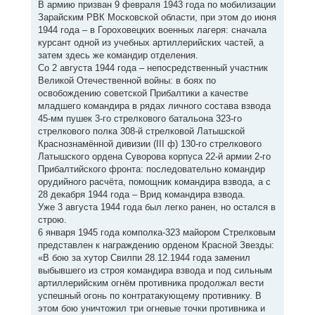
В армию призван 9 февраля 1943 года по мобилизации
Зарайским РВК Московской области, при этом до июня
1944 года – в Гороховецких военных лагеря: сначала
курсант одной из учебных артиллерийских частей, а
затем здесь же командир отделения.
Со 2 августа 1944 года – непосредственный участник
Великой Отечественной войны: в боях по
освобождению советской Прибалтики а качестве
младшего командира в рядах личного состава взвода
45-мм пушек 3-го стрелкового батальона 323-го
стрелкового полка 308-й стрелковой Латышской
Краснознамённой дивизии (III ф) 130-го стрелкового
Латышского ордена Суворова корпуса 22-й армии 2-го
Прибалтийского фронта: последовательно командир
орудийного расчёта, помощник командира взвода, а с
28 декабря 1944 года – Врид командира взвода.
Уже 3 августа 1944 года был легко ранен, но остался в
строю.
6 января 1945 года комполка-323 майором Стрелковым
представлен к награждению орденом Красной Звезды:
«В бою за хутор Свилпи 28.12.1944 года заменил
выбывшего из строя командира взвода и под сильным
артиллерийским огнём противника продолжал вести
успешный огонь по контратакующему противнику. В
этом бою уничтожил три огневые точки противника и