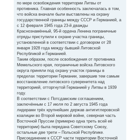
по мере освобождения территории Литвы от
противника. Главная особенность заключалась в том,
что войска вначале были выставлены на охрану
государственной границы между СССР и Германией, а
с 12 февраля 1945 года 23-й дважды
Краснознамённый, 95-й ордена Ленина пограничные
отряды приступили к охране участка границы,
установленной в соответствии с договором от 28
января 1928 года между бывшей Литовской
Республикой и Германией.
Таким образом, после освобождения от противника
Мемельского края, пограничные войска Литовского
округа приняли под охрану участок границы в
пределах территории Германии, завершив тем самым
восстановление литовского суверенитета над
территорией, отторгнутой Германией у Литвы в 1939
году.
В соответствии с Потсдамским соглашением,
заключённым с 17 июля по 2 августа 1945 года
лидерами трёх крупнейших держав антигитлеровской
коалиции во Второй мировой войне, северная часть
Восточной Пруссии (примерно одна треть всей её
территории) была передана Советскому Союзу,
остальные две трети – Польской Республике.
Присоединение к СССР части территории Восточной