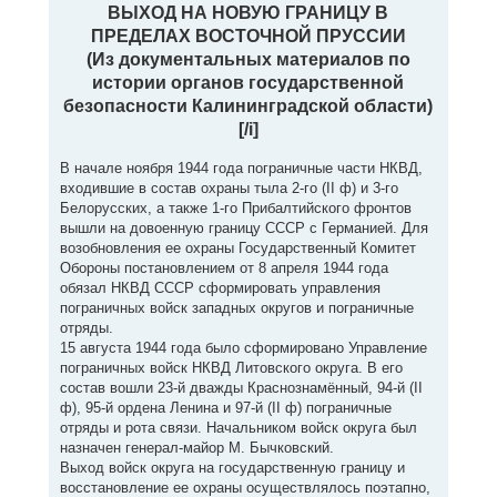
ВЫХОД НА НОВУЮ ГРАНИЦУ В
ПРЕДЕЛАХ ВОСТОЧНОЙ ПРУССИИ
(Из документальных материалов по
истории органов государственной
безопасности Калининградской области)
[/i]
В начале ноября 1944 года пограничные части НКВД,
входившие в состав охраны тыла 2-го (II ф) и 3-го
Белорусских, а также 1-го Прибалтийского фронтов
вышли на довоенную границу СССР с Германией. Для
возобновления ее охраны Государственный Комитет
Обороны постановлением от 8 апреля 1944 года
обязал НКВД СССР сформировать управления
пограничных войск западных округов и пограничные
отряды.
15 августа 1944 года было сформировано Управление
пограничных войск НКВД Литовского округа. В его
состав вошли 23-й дважды Краснознамённый, 94-й (II
ф), 95-й ордена Ленина и 97-й (II ф) пограничные
отряды и рота связи. Начальником войск округа был
назначен генерал-майор М. Бычковский.
Выход войск округа на государственную границу и
восстановление ее охраны осуществлялось поэтапно,