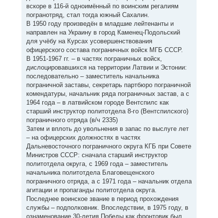
вскоре в 116-й одноимённый по воинским регалиям
погранотряд, стал тогда южный Сахалин.
В 1950 году произведён в младшие лейтенанты и
направлен на Украину в город Каменец-Подольский
для учёбу на Курсах усовершенствования
офицерского состава пограничных войск МГБ СССР.
В 1951-1967 гг. – в частях пограничных войск,
дислоцировавшихся на территории Латвии и Эстонии:
последовательно – заместитель начальника
пограничной заставы, секретарь партбюро пограничной
комендатуры, начальник ряда пограничных застав, а с
1964 года – в латвийском городе Вентспилс как
старший инструктор политотдела 8-го (Вентспилского)
пограничного отряда (в/ч 2335)
Затем и вплоть до увольнения в запас по выслуге лет
– на офицерских должностях в частях
Дальневосточного пограничного округа КГБ при Совете
Министров СССР: сначала старший инструктор
политотдела округа, с 1969 года – заместитель
начальника политотдела Благовещенского
пограничного отряда, а с 1971 года – начальник отдела
агитации и пропаганды политотдела округа.
Последнее воинское звание в период прохождения
службы – подполковник. Впоследствии, в 1975 году, в
ознаменование 30-летия Победы как фронтовик был