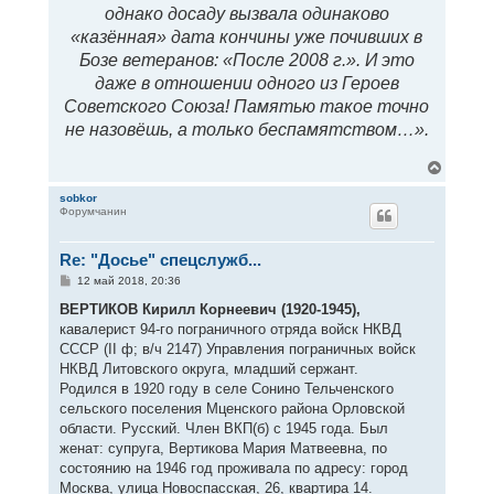
однако досаду вызвала одинаково
«казённая» дата кончины уже почивших в
Бозе ветеранов: «После 2008 г.». И это
даже в отношении одного из Героев
Советского Союза! Памятью такое точно
не назовёшь, а только беспамятством…».
В
е
р
sobkor
Форумчанин
н
у
т
Re: "Досье" спецслужб...
ь
с
С
12 май 2018, 20:36
я
о
к
о
ВЕРТИКОВ Кирилл Корнеевич (1920-1945),
н
б
кавалерист 94-го пограничного отряда войск НКВД
щ
а
е
СССР (II ф; в/ч 2147) Управления пограничных войск
ч
н
а
НКВД Литовского округа, младший сержант.
и
л
е
Родился в 1920 году в селе Сонино Тельченского
у
сельского поселения Мценского района Орловской
области. Русский. Член ВКП(б) с 1945 года. Был
женат: супруга, Вертикова Мария Матвеевна, по
состоянию на 1946 год проживала по адресу: город
Москва, улица Новоспасская, 26, квартира 14.