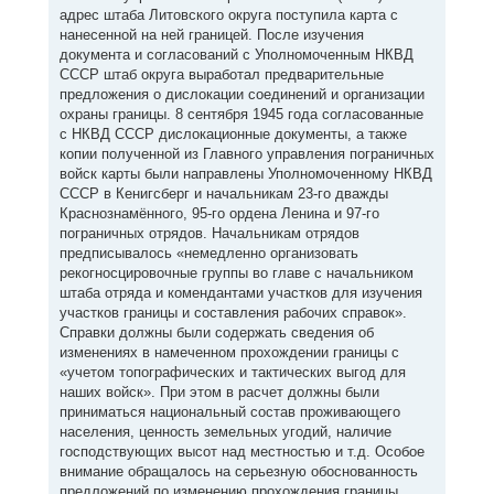
адрес штаба Литовского округа поступила карта с
нанесенной на ней границей. После изучения
документа и согласований с Уполномоченным НКВД
СССР штаб округа выработал предварительные
предложения о дислокации соединений и организации
охраны границы. 8 сентября 1945 года согласованные
с НКВД СССР дислокационные документы, а также
копии полученной из Главного управления пограничных
войск карты были направлены Уполномоченному НКВД
СССР в Кенигсберг и начальникам 23-го дважды
Краснознамённого, 95-го ордена Ленина и 97-го
пограничных отрядов. Начальникам отрядов
предписывалось «немедленно организовать
рекогносцировочные группы во главе с начальником
штаба отряда и комендантами участков для изучения
участков границы и составления рабочих справок».
Справки должны были содержать сведения об
изменениях в намеченном прохождении границы с
«учетом топографических и тактических выгод для
наших войск». При этом в расчет должны были
приниматься национальный состав проживающего
населения, ценность земельных угодий, наличие
господствующих высот над местностью и т.д. Особое
внимание обращалось на серьезную обоснованность
предложений по изменению прохождения границы.