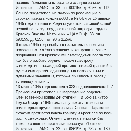
проявил большое мастерство и хладнокровие».
Источник – ЦАМО: ф. 33, оп. 690155, д. 6256, л. 112.
Данное представление получило реализацию в
строках приказа комдива-308 за № 04/н от 16 января
1945 года: от имени Родины удостоился своей самой
первой по счёту государственной награды – ордена
Красной Звезды. Источники – ЦАМО: ф. 33, оп.
690155, д. 6256, лл. 98 и 112об.
6 марта 1945 года выбыл в госпиталь по причине
полученных тяжёлого ранения и контузии: в бою с
прорвавшимися вражескими самоходками после того,
как было разбито орудие, пошёл навстречу
самоходкам с последней противотанковой гранатой в
руке и был сражён одиннадцатью осколочными и
пулевыми ранениями, которые пришлось в голову,
туловищу и ноги…
13 марта 1945 года комполка-323 подполковником П.И.
Брейманом приставлен к награждению орденом
Отечественной войны 2-й степени: «В бою за хутор
Екужи 6 марта 1945 года нашу пехоту атаковали
самоходные орудия противника. Сержант Тараканов
схватил противотанковую гранату и бросился во весь
рост к самоходке. Огнём пулемёта в упор он был
тяжело ранен, но противник повернул обратно».
Источник – ЦАМО: ф. 33, оп. 686196, д. 2827, л. 130.