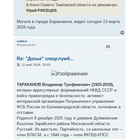
В Книге Памяти Тамбовской области не увековечен.
Юрий РЖЕВЦЕВ.
Могила в городе Барановичи, видел сегодня 13 марта
2018 года
В
е
р
sobkor
Форумчанин
н
у
т
Re: "Досье" спецслужб...
ь
с
С
11 май 2018, 15:03
я
о
к
о
н
б
щ
а
е
ТАРАКАНОВ Владимир Трофимович (1925-2010),
ч
н
а
ветеран иррегулярных формирований НКВД СССР и
и
л
е
войск правопорядка и безопасности, активист
у
ветеранской организации Пограничного управления
ФСБ России по Калининградской области, полковник в
отставке.
Родился 9 декабря 1925 году в деревне Дубакинские
Выселки Зарайского района Московской области.
Русский. Из крестьян. Партийность: со школьных лет –
член ВЛКСМ, а с 1944 года – член ВКП(б)-КПСС.