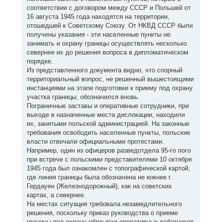
соответствии с договором между СССР и Польшей от
16 августа 1945 года находятся на территории,
отошедшей к Советскому Союзу. От НКВД СССР были
получены указания - эти населенные пункты не
занимать и охрану границы осуществлять несколько
севернее их до решения вопроса в дипломатическом
порядке.
Из представленного документа видно, что спорный
территориальный вопрос, не решенный вышестоящими
инстанциями на этапе подготовки к приему под охрану
участка границы, обозначился вновь.
Пограничные заставы и оперативные сотрудники, при
выходе в назначенные места дислокации, находили
их, занятыми польской администрацией. На законные
требования освободить населенные пункты, польские
власти отвечали официальными протестами.
Например, один из офицеров разведотдела 95-го пого
при встрече с польскими представителями 10 октября
1945 года был ознакомлен с топографической картой,
где линия границы была обозначена не южнее г.
Гердауен (Железнодорожный), как на советских
картах, а севернее.
На местах ситуация требовала незамедлительного
решения, поскольку приказ руководства о приеме
границы под охрану обязывал оперативных работников