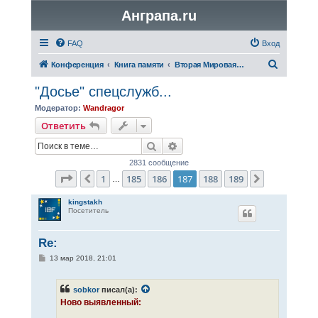
Анграпа.ru
FAQ
Вход
П
Конференция
Книга памяти
Вторая Мировая война
о
"Досье" спецслужб...
и
Модератор:
Wandragor
с
Ответить
к
Поиск
Расширенный поиск
2831 сообщение
Страница
187
из
189
1
185
186
187
188
189
Пред.
След.
…
kingstakh
Посетитель
Re:
С
13 мар 2018, 21:01
о
о
б
sobkor
писал(а):
щ
е
Ново выявленный:
н
и