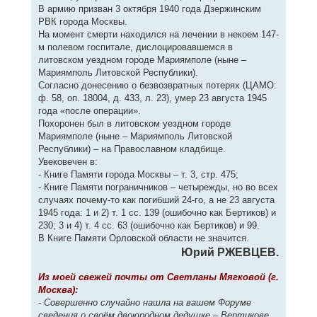
В армию призван 3 октября 1940 года Дзержинским
РВК города Москвы.
На момент смерти находился на лечении в некоем 147-
м полевом госпитале, дислоцировавшемся в
литовском уездном городе Мариямполе (ныне –
Мариямполь Литовской Республики).
Согласно донесению о безвозвратных потерях (ЦАМО:
ф. 58, оп. 18004, д. 433, л. 23), умер 23 августа 1945
года «после операции».
Похоронен был в литовском уездном городе
Мариямполе (ныне – Мариямполь Литовской
Республики) – на Православном кладбище.
Увековечен в:
- Книге Памяти города Москвы – т. 3, стр. 475;
- Книге Памяти пограничников – четырежды, но во всех
случаях почему-то как погибший 24-го, а не 23 августа
1945 года: 1 и 2) т. 1 сс. 139 (ошибочно как Бертиков) и
230; 3 и 4) т. 4 сс. 63 (ошибочно как Бертиков) и 99.
В Книге Памяти Орловской области не значится.
Юрий РЖЕВЦЕВ.
Из моей свежей почты от Светланы Мягковой (г.
Москва):
- Совершенно случайно нашла на вашем Форуме
сведения о своём двоюродном дедушке – Вертикове