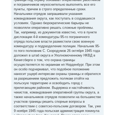
и пограничников неукоснительно выполнять все его
пункты, причем в строго определенные сроки.
Начальники отрядов запрашивали указания
командования округа, как поступать в создавшихся
условиях. Однако бюрократические барьеры не
позволяли оперативно решать сложные проблемы.
Так, например, из документов известно, что в пункте
дислокации 4-й комендатуры 95-го пограничного
отряда польские власти разместили свою военную
комендатуру и подразделение полиции. Начальник 95-
го пого полковник С. Скородумов 26 октября 1945 года
доложил в штаб округа и Уполномоченному НКВД в
Кенигсберге о том, что охрана границы
осуществляется по окраинам нп Норденбург. При этом
он особо подчеркивал, что подобное положение
наносит ущерб интересам охраны границы и обратился
за разрешением предложить полякам отойти на
польскую территорию и освободить город с
прилегающим районом. Выдержка и настойчивость
чекистов, командования оперативной группы округа, а
также начальников отрядов позволили на большинстве
участков границы решить спорные вопросы в
соответствии с советско-польским договором. Так, уже
9 ноября 1945 года польская администрация покинула