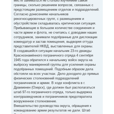
месте заниматься не столько изучением самой
границы, сколько решением вопросов, связанных с
предстоящим размещением отделов и подразделений.
Согласно донесениям начальников
рекогносцировочных групп, с размещением и
обустройством складывалась критическая ситуация.
Прибывающие в большом количестве соединения и
части армии и флота, не считаясь с доводами наших
сотрудников, занимали подобранные для дислокации
комендатур и застав помещения, выдворяя оттуда
представителей НКВД, выставленных для охраны.
В создавшейся ситуации начальник 23-го дважды
Краснознамённого пограничного отряда 4 сентября
1945 года обратился к начальнику войск округа на
выброску маневренной группы для усиления охраны
подобранных помещений. Подобным образом дела
обстояли на всех участках. Дело доходило до прямых
физических столкновений подразделений
пограничников и армии. В ходе конфликта в г.
Дракменен (Озерск), где должен был располагаться
штаб 97-го пограничного отряда, только выдержка
контрразведчиков и пограничников предотвратила
вооруженное столкновение.
Вмешательство руководства округа, обращения к
командованию армии результатов не дали. Штаб