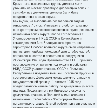
Кроме того, высылаемые группы должны были
уточнить на местах проектную дислокацию войск. 15
сентября все документы должны были быть
представлены в штаб округа.
Как видно, на выполнение поставленной задачи
отводилось 7 суток. Учитывая это обстоятельство,
еще до отправки рекогносцировочных групп, решением
начальника войск округа, после согласования с
Уполномоченным НКВД СССР в Кенигсберге и
командованием 3-го Белорусского фронта, на
территорию Особого военного округа были направлены
группы для подбора помещений для штабов частей,
пограничных застав и оперативных сотрудников.
21 сентября 1945 года Правительство СССР приняло
постановление о принятии под охрану и войсками
НКВД СССР участка границы СССР с Польской
Республикой в пределах бывшей Восточной Пруссии в
соответствии с Договором между двумя странами о
государственной границе. 1 октября 1945 года
предполагалось начать работу по демаркации участка
границы. Представителями Литовского округа по
демаркации границы с Польшей были назначены
начальники штабов 94-го и 95-го ордена Ленина
пограничных отрядов. В этой работе приняли участие и
оперативные сотрудники.