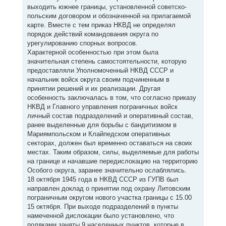
выходить южнее границы, установленной советско-
польским договором и обозначенной на прилагаемой
карте. Вместе с тем приказ НКВД не определял
порядок действий командования округа по
урегулированию спорных вопросов.
Характерной особенностью при этом была
значительная степень самостоятельности, которую
предоставляли Уполномоченный НКВД СССР и
начальник войск округа своим подчиненным в
принятии решений и их реализации. Другая
особенность заключалась в том, что согласно приказу
НКВД и Главного управления пограничных войск
личный состав подразделений и оперативный состав,
ранее выделенные для борьбы с бандитизмом в
Мариямпольском и Клайпедском оперативных
секторах, должен был временно оставаться на своих
местах. Таким образом, силы, выделяемые для работы
на границе и начавшие передислокацию на территорию
Особого округа, заранее значительно ослаблялись.
18 октября 1945 года в НКВД СССР из ГУПВ был
направлен доклад о принятии под охрану Литовским
пограничным округом нового участка границы с 15.00
15 октября. При выходе подразделений в пункты
намеченной дислокации было установлено, что
поляками заняты 9 населенных пунктов, которые в