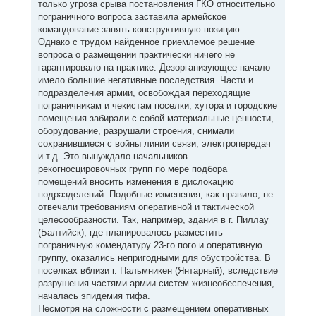
только угроза срыва постановления ГКО относительно
пограничного вопроса заставила армейское
командование занять конструктивную позицию.
Однако с трудом найденное приемлемое решение
вопроса о размещении практически ничего не
гарантировало на практике. Дезорганизующее начало
имело большие негативные последствия. Части и
подразделения армии, освобождая переходящие
пограничникам и чекистам поселки, хутора и городские
помещения забирали с собой материальные ценности,
оборудование, разрушали строения, снимали
сохранившиеся с войны линии связи, электропередач
и т.д. Это вынуждало начальников
рекогносцировочных групп по мере подбора
помещений вносить изменения в дислокацию
подразделений. Подобные изменения, как правило, не
отвечали требованиям оперативной и тактической
целесообразности. Так, например, здания в г. Пиллау
(Балтийск), где планировалось разместить
пограничную комендатуру 23-го пого и оперативную
группу, оказались непригодными для обустройства. В
поселках вблизи г. Пальмникен (Янтарный), вследствие
разрушения частями армии систем жизнеобеспечения,
началась эпидемия тифа.
Несмотря на сложности с размещением оперативных