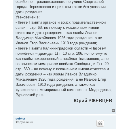
ошибочно – расположенного по улице Спортивной
города Черняховска и при этом также без указания
даты рождения.
Увековечен в:
- Книге Памяти органов и войск правительственной
связи – стр. 68, но почему с искажением имени-
отчества и даты рождения – как якобы Иванов
Владимир Михайлович 1926 года рождения, а не
Иванов Егор Васильевич 1910 года рождения;
- Книге Памяти Калининградской области «Назовём
поимённо» – дважды: 1) т. 10 стр. 106, но почему-то
как якобы похороненный в посёлке Тельманово, а не
на воинском мемориале посёлка Свободы ; и 2) т. 20
стр. 360 – но почему с искажением имени-отчества и
даты рождения – как якобы Иванов Владимир
Михайлович 1926 года рождения, а не Иванов Егор
Васильевич 1910 года рождения, а также как
«увековечен: мемориальный комплекс п. Медведевка,
Гурьевский р-н».
Юрий РЖЕВЦЕВ.
В
е
р
sobkor
Форумчанин
н
у