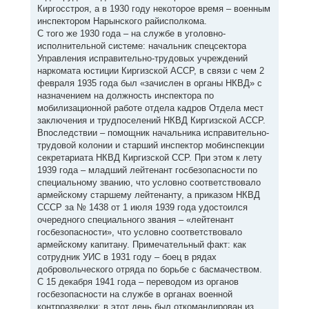
Киргосстроя, а в 1930 году некоторое время – военным
инспектором Нарынского райисполкома.
С того же 1930 года – на службе в уголовно-
исполнительной системе: начальник спецсектора
Управления исправительно-трудовых учреждений
наркомата юстиции Киргизской АССР, в связи с чем 2
февраля 1935 года был «зачислен в органы НКВД» с
назначением на должность инспектора по
мобилизационной работе отдела кадров Отдела мест
заключения и трудпоселений НКВД Киргизской АССР.
Впоследствии – помощник начальника исправительно-
трудовой колонии и старший инспектор мобинспекции
секретариата НКВД Киргизской ССР. При этом к лету
1939 года – младший лейтенант госбезопасности по
специальному званию, что условно соответствовало
армейскому старшему лейтенанту, а приказом НКВД
СССР за № 1438 от 1 июля 1939 года удостоился
очередного специального звания – «лейтенант
госбезопасности», что условно соответствовало
армейскому капитану. Примечательный факт: как
сотрудник УИС в 1931 году – боец в рядах
добровольческого отряда по борьбе с басмачеством.
С 15 декабря 1941 года – переводом из органов
госбезопасности на службе в органах военной
контрразведки: в этот день был откомандирован из