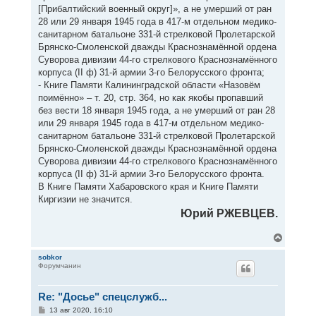
[Прибалтийский военный округ]», а не умерший от ран
28 или 29 января 1945 года в 417-м отдельном медико-
санитарном батальоне 331-й стрелковой Пролетарской
Брянско-Смоленской дважды Краснознамённой ордена
Суворова дивизии 44-го стрелкового Краснознамённого
корпуса (II ф) 31-й армии 3-го Белорусского фронта;
- Книге Памяти Калининградской области «Назовём
поимённо» – т. 20, стр. 364, но как якобы пропавший
без вести 18 января 1945 года, а не умерший от ран 28
или 29 января 1945 года в 417-м отдельном медико-
санитарном батальоне 331-й стрелковой Пролетарской
Брянско-Смоленской дважды Краснознамённой ордена
Суворова дивизии 44-го стрелкового Краснознамённого
корпуса (II ф) 31-й армии 3-го Белорусского фронта.
В Книге Памяти Хабаровского края и Книге Памяти
Киргизии не значится.
Юрий РЖЕВЦЕВ.
В
е
р
sobkor
Форумчанин
н
у
т
Re: "Досье" спецслужб...
ь
с
С
13 авг 2020, 16:10
я