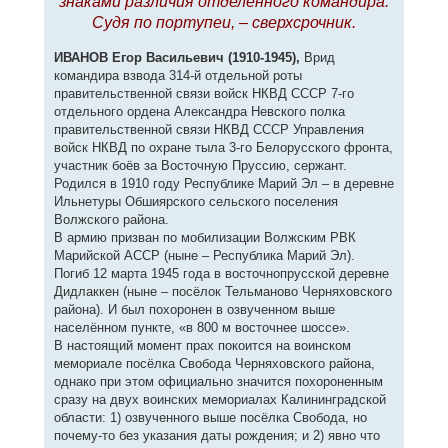
знаками различия отделённого командира.
Судя по портупеи, – сверхсрочник.
ИВАНОВ Егор Васильевич (1910-1945),
Врид
командира взвода 314-й отдельной роты
правительственной связи войск НКВД СССР 7-го
отдельного ордена Александра Невского полка
правительственной связи НКВД СССР Управления
войск НКВД по охране тыла 3-го Белорусского фронта,
участник боёв за Восточную Пруссию, сержант.
Родился в 1910 году Республике Марий Эл – в деревне
Ильнетуры Обшиярского сельского поселения
Волжского района.
В армию призван по мобилизации Волжским РВК
Марийской АССР (ныне – Республика Марий Эл).
Погиб 12 марта 1945 года в восточнопрусской деревне
Дидлаккен (ныне – посёлок Тельманово Черняховского
района). И был похоронен в озвученном выше
населённом пункте, «в 800 м восточнее шоссе».
В настоящий момент прах покоится на воинском
мемориале посёлка Свобода Черняховского района,
однако при этом официально значится похороненным
сразу на двух воинских мемориалах Калининградской
области: 1) озвученного выше посёлка Свобода, но
почему-то без указания даты рождения; и 2) явно что