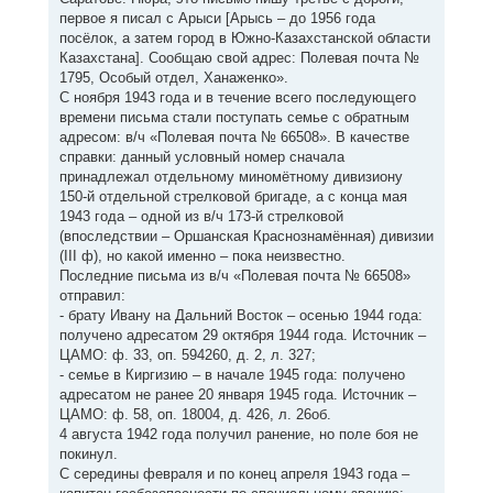
первое я писал с Арыси [Арысь – до 1956 года
посёлок, а затем город в Южно-Казахстанской области
Казахстана]. Сообщаю свой адрес: Полевая почта №
1795, Особый отдел, Ханаженко».
С ноября 1943 года и в течение всего последующего
времени письма стали поступать семье с обратным
адресом: в/ч «Полевая почта № 66508». В качестве
справки: данный условный номер сначала
принадлежал отдельному миномётному дивизиону
150-й отдельной стрелковой бригаде, а с конца мая
1943 года – одной из в/ч 173-й стрелковой
(впоследствии – Оршанская Краснознамённая) дивизии
(III ф), но какой именно – пока неизвестно.
Последние письма из в/ч «Полевая почта № 66508»
отправил:
- брату Ивану на Дальний Восток – осенью 1944 года:
получено адресатом 29 октября 1944 года. Источник –
ЦАМО: ф. 33, оп. 594260, д. 2, л. 327;
- семье в Киргизию – в начале 1945 года: получено
адресатом не ранее 20 января 1945 года. Источник –
ЦАМО: ф. 58, оп. 18004, д. 426, л. 26об.
4 августа 1942 года получил ранение, но поле боя не
покинул.
С середины февраля и по конец апреля 1943 года –