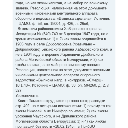
года, но как якобы капитан, а не майор по воинскому
званию. Резолюция, наложенная на этом документе
военными чиновниками центрального аппарата
оборонного ведомства: «Выписка сделана». Источник
– ЦАМО: ф. 58, оп. 18004, д. 426, л. 26об;
- Вяземским райвоенкомом Хабаровского края за
Исходящим № (540)-740 от 3 декабря 1947 года, но с
тремя искажениями: 1) и 2) как якобы родившейся в
1905 году в селе Добролюбовка (правильно –
Добролюбово) Бикинского района Хабаровского края, а
не в 1904 году в деревне Ждановичи Дрибинского
района Могилёвской области Белоруссии; и 2) как
якобы капитан, а не майор по воинскому званию.
Резолюция, наложенная на этом документе военными
чиновниками центрального аппарата оборонного
ведомства: «Выписка напр. в контрразв. «Смерш»
10.1.48». Источник – ЦАМО: ф. 33, оп. 594260, д. 2, л.
327.
Увековечен в:
- Книге Памяти сотрудников органов контрразведки –
стр. 492, но с четырьмя искажениями: 1) почему-то как
якобы Николай, а не Никифор по имени; 2) как якобы
уроженец Чаусского, а не Дрибинского района
Могилёвской области Белоруссии; 3) и 4) как якобы
пропавший без вести «18.02.1945 г. в ПрибВО