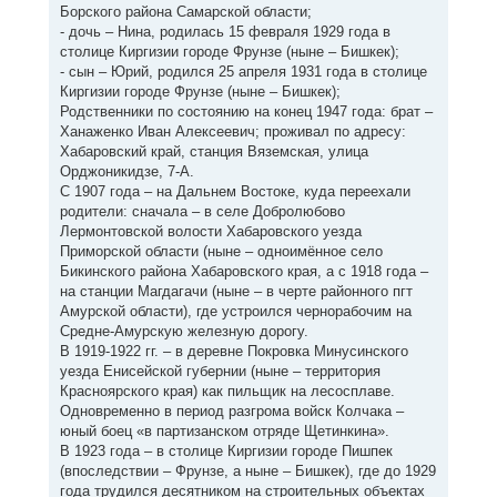
Борского района Самарской области;
- дочь – Нина, родилась 15 февраля 1929 года в
столице Киргизии городе Фрунзе (ныне – Бишкек);
- сын – Юрий, родился 25 апреля 1931 года в столице
Киргизии городе Фрунзе (ныне – Бишкек);
Родственники по состоянию на конец 1947 года: брат –
Ханаженко Иван Алексеевич; проживал по адресу:
Хабаровский край, станция Вяземская, улица
Орджоникидзе, 7-А.
С 1907 года – на Дальнем Востоке, куда переехали
родители: сначала – в селе Добролюбово
Лермонтовской волости Хабаровского уезда
Приморской области (ныне – одноимённое село
Бикинского района Хабаровского края, а с 1918 года –
на станции Магдагачи (ныне – в черте районного пгт
Амурской области), где устроился чернорабочим на
Средне-Амурскую железную дорогу.
В 1919-1922 гг. – в деревне Покровка Минусинского
уезда Енисейской губернии (ныне – территория
Красноярского края) как пильщик на лесосплаве.
Одновременно в период разгрома войск Колчака –
юный боец «в партизанском отряде Щетинкина».
В 1923 года – в столице Киргизии городе Пишпек
(впоследствии – Фрунзе, а ныне – Бишкек), где до 1929
года трудился десятником на строительных объектах