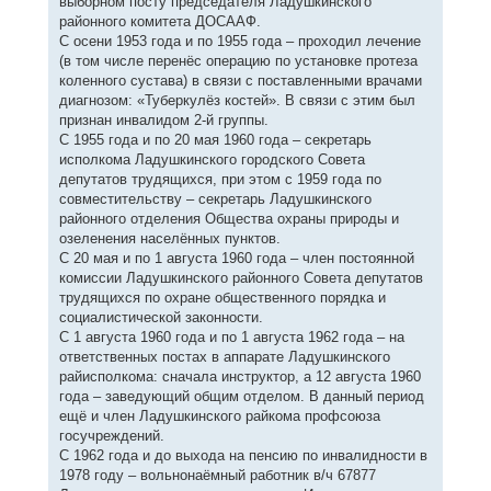
выборном посту председателя Ладушкинского
районного комитета ДОСААФ.
С осени 1953 года и по 1955 года – проходил лечение
(в том числе перенёс операцию по установке протеза
коленного сустава) в связи с поставленными врачами
диагнозом: «Туберкулёз костей». В связи с этим был
признан инвалидом 2-й группы.
С 1955 года и по 20 мая 1960 года – секретарь
исполкома Ладушкинского городского Совета
депутатов трудящихся, при этом с 1959 года по
совместительству – секретарь Ладушкинского
районного отделения Общества охраны природы и
озеленения населённых пунктов.
С 20 мая и по 1 августа 1960 года – член постоянной
комиссии Ладушкинского районного Совета депутатов
трудящихся по охране общественного порядка и
социалистической законности.
С 1 августа 1960 года и по 1 августа 1962 года – на
ответственных постах в аппарате Ладушкинского
райисполкома: сначала инструктор, а 12 августа 1960
года – заведующий общим отделом. В данный период
ещё и член Ладушкинского райкома профсоюза
госучреждений.
С 1962 года и до выхода на пенсию по инвалидности в
1978 году – вольнонаёмный работник в/ч 67877