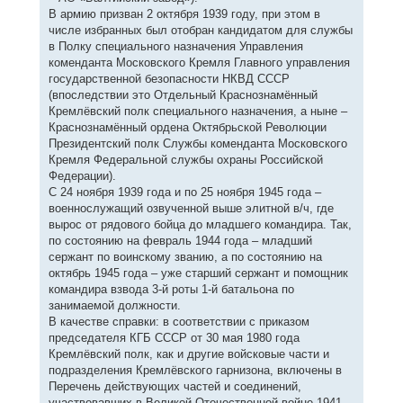
В армию призван 2 октября 1939 году, при этом в
числе избранных был отобран кандидатом для службы
в Полку специального назначения Управления
коменданта Московского Кремля Главного управления
государственной безопасности НКВД СССР
(впоследствии это Отдельный Краснознамённый
Кремлёвский полк специального назначения, а ныне –
Краснознамённый ордена Октябрьской Революции
Президентский полк Службы коменданта Московского
Кремля Федеральной службы охраны Российской
Федерации).
С 24 ноября 1939 года и по 25 ноября 1945 года –
военнослужащий озвученной выше элитной в/ч, где
вырос от рядового бойца до младшего командира. Так,
по состоянию на февраль 1944 года – младший
сержант по воинскому званию, а по состоянию на
октябрь 1945 года – уже старший сержант и помощник
командира взвода 3-й роты 1-й батальона по
занимаемой должности.
В качестве справки: в соответствии с приказом
председателя КГБ СССР от 30 мая 1980 года
Кремлёвский полк, как и другие войсковые части и
подразделения Кремлёвского гарнизона, включены в
Перечень действующих частей и соединений,
участвовавших в Великой Отечественной войне 1941-