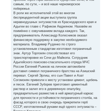
самым, по сути, – и всё наше черноморское
побережье.
В роли же исполнителей этой во многом
беспрецедентной акции выступила группа
неравнодушных энтузиастов из Краснодарского края и
Адыгеи во главе с Рафиком Авджяном. Назовём их
поимённо с озвучиванием вклада каждого. Так,
предприниматель Александр Колесников оказал
финансовую поддержку в закупке необходимого
материала. Владимир Руденко по строго
установленным стандартам изготовил пограничный
знак. Артур Торлокян способствовал его
транспортировке из Сочи до Майкопа. Сотрудник
Адыгейского поисково-спасательного отряда МЧС
России Евгений Рыжков на личном автомобиле
доставил символ пограничного братства на Азишский
перевал. Сергей Эрлиш, его сын Павел и Азат
Согомонян привезли к месту установки цемент, щебень
и песок. Евгений Зуборев приготовил цементный
раствор и залил его в деревянную опалубку,
предварительно разместив в ней арматурный каркас
для прочности и устойчивости пограничного столба, на
фасад которого в свою очередь прикрепили герб
СССР, изготовленный руками ещё одного энтузиаста –