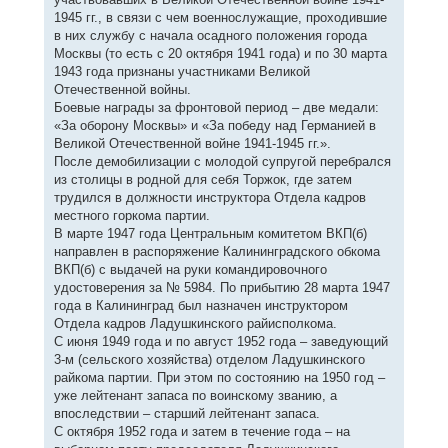
1945 гг., в связи с чем военнослужащие, проходившие
в них службу с начала осадного положения города
Москвы (то есть с 20 октября 1941 года) и по 30 марта
1943 года признаны участниками Великой
Отечественной войны.
Боевые награды за фронтовой период – две медали:
«За оборону Москвы» и «За победу над Германией в
Великой Отечественной войне 1941-1945 гг.».
После демобилизации с молодой супругой перебрался
из столицы в родной для себя Торжок, где затем
трудился в должности инструктора Отдела кадров
местного горкома партии.
В марте 1947 года Центральным комитетом ВКП(б)
направлен в распоряжение Калининградского обкома
ВКП(б) с выдачей на руки командировочного
удостоверения за № 5984. По прибытию 28 марта 1947
года в Калининград был назначен инструктором
Отдела кадров Ладушкинского райисполкома.
С июня 1949 года и по август 1952 года – заведующий
3-м (сельского хозяйства) отделом Ладушкинского
райкома партии. При этом по состоянию на 1950 год –
уже лейтенант запаса по воинскому званию, а
впоследствии – старший лейтенант запаса.
С октября 1952 года и затем в течение года – на