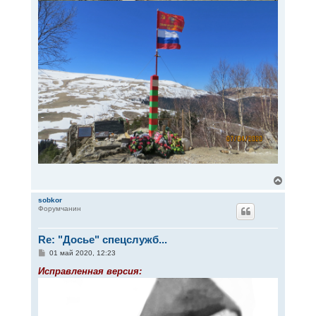
В
е
р
sobkor
Форумчанин
н
у
т
Re: "Досье" спецслужб...
ь
с
С
01 май 2020, 12:23
я
о
к
о
Исправленная версия:
н
б
щ
а
е
ч
н
а
и