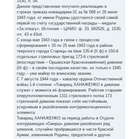
1530, л. 54.
Данное представление получило реализацию в
строках приказа командарма-31 за № 088 от 26 июня
1943 года: от имени Родины удостоился своей самой
первой по счёту государственной награды – медали
«За отвагу». Источник – ЦАМО: ф. 33, 682526, д. 1530,
лл. 43 и 43об.
С конца мая 1943 года в связи с процессом
сформирования с 20 по 25 мая 1943 года в районе
тверского города Старицы на базе 135-й (II ф) и 150-й
отдельных стрелковых бригад 173-й стрелковой
(впоследствии – Оршанская Краснознамённая) дивизии
(III ф) – в своём последнем качестве, но только к 1945
году – уже майор по воинскому званию.
С 7 августа 1944 года – кавалер ордена Отечественной
войны 1-й степени: «Товарищ ХАНАЖЕНКО в дивизии
служит с момента её формирования. Работая старшим
оперуполномоченным 1311 стрелкового полка 173
стрелковой дивизии показал себя настойчивым,
усидчивым в разоблачении контрреволюционного
элемента.
Товарищ ХАНАЖЕНКО за период работы в Отделе
контрразведки «Смерш» дивизии разоблачил ряд
шпионов, случайно пробравшихся в части Красной
Армии, изменников Родины, предателей и других