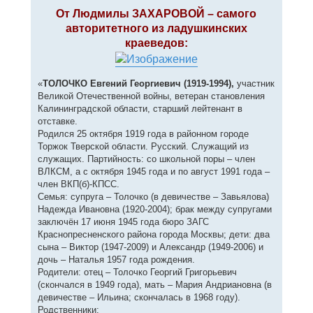
о
к
о
От Людмилы ЗАХАРОВОЙ – самого
н
б
авторитетного из ладушкинских
щ
а
е
ч
краеведов:
н
а
и
л
е
у
«
ТОЛОЧКО Евгений Георгиевич (1919-1994),
участник
Великой Отечественной войны, ветеран становления
Калининградской области, старший лейтенант в
отставке.
Родился 25 октября 1919 года в районном городе
Торжок Тверской области. Русский. Служащий из
служащих. Партийность: со школьной поры – член
ВЛКСМ, а с октября 1945 года и по август 1991 года –
член ВКП(б)-КПСС.
Семья: супруга – Толочко (в девичестве – Завьялова)
Надежда Ивановна (1920-2004); брак между супругами
заключён 17 июня 1945 года бюро ЗАГС
Краснопресненского района города Москвы; дети: два
сына – Виктор (1947-2009) и Александр (1949-2006) и
дочь – Наталья 1957 года рождения.
Родители: отец – Толочко Георгий Григорьевич
(скончался в 1949 года), мать – Мария Андриановна (в
девичестве – Ильина; скончалась в 1968 году).
Родственники: