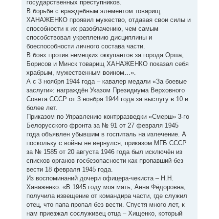
государственных преступников.
В борьбе с враждебным элементом товарищ
ХАНАЖЕНКО проявил мужество, отдавая свои силы и
способности к их разоблачению, чем самым
способствовал укреплению дисциплины и
боеспособности личного состава части.
В боях против немецких оккупантов за города Орша,
Борисов и Минск товарищ ХАНАЖЕНКО показал себя
храбрым, мужественным воином…».
А с 3 ноября 1944 года – кавалер медали «За боевые
заслуги»: награждён Указом Президиума Верховного
Совета СССР от 3 ноября 1944 года за выслугу в 10 и
более лет.
Приказом по Управлению контрразведки «Смерш» 3-го
Белорусского фронта за № 91 от 27 февраля 1945
года объявлен убывшим в госпиталь на излечение. А
поскольку с войны не вернулся, приказом МГБ СССР
за № 1585 от 20 августа 1946 года был исключён из
списков органов госбезопасности как пропавший без
вести 18 февраля 1945 года.
Из воспоминаний дочери офицера-чекиста – Н.Н.
Ханаженко: «В 1945 году моя мать, Анна Фёдоровна,
получила извещение от командира части, где служил
отец, что папа пропал без вести. Спустя много лет, к
нам приезжал сослуживец отца – Хищенко, который