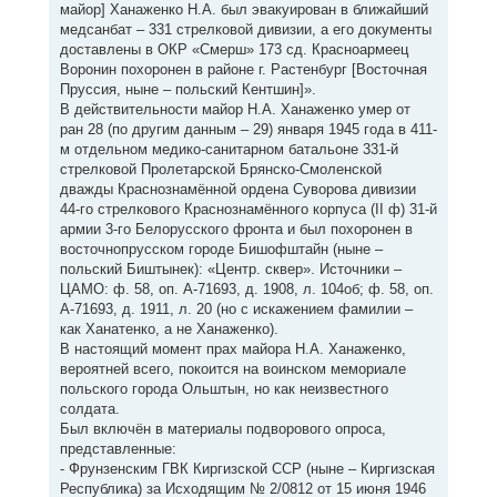
майор] Ханаженко Н.А. был эвакуирован в ближайший
медсанбат – 331 стрелковой дивизии, а его документы
доставлены в ОКР «Смерш» 173 сд. Красноармеец
Воронин похоронен в районе г. Растенбург [Восточная
Пруссия, ныне – польский Кентшин]».
В действительности майор Н.А. Ханаженко умер от
ран 28 (по другим данным – 29) января 1945 года в 411-
м отдельном медико-санитарном батальоне 331-й
стрелковой Пролетарской Брянско-Смоленской
дважды Краснознамённой ордена Суворова дивизии
44-го стрелкового Краснознамённого корпуса (II ф) 31-й
армии 3-го Белорусского фронта и был похоронен в
восточнопрусском городе Бишофштайн (ныне –
польский Биштынек): «Центр. сквер». Источники –
ЦАМО: ф. 58, оп. А-71693, д. 1908, л. 104об; ф. 58, оп.
А-71693, д. 1911, л. 20 (но с искажением фамилии –
как Ханатенко, а не Ханаженко).
В настоящий момент прах майора Н.А. Ханаженко,
вероятней всего, покоится на воинском мемориале
польского города Ольштын, но как неизвестного
солдата.
Был включён в материалы подворового опроса,
представленные:
- Фрунзенским ГВК Киргизской ССР (ныне – Киргизская
Республика) за Исходящим № 2/0812 от 15 июня 1946