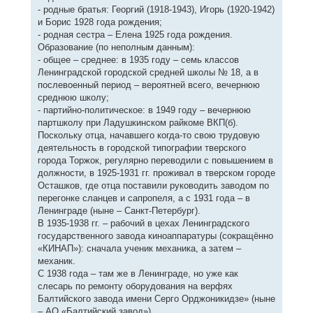
- родные братья: Георгий (1918-1943), Игорь (1920-1942)
и Борис 1928 года рождения;
- родная сестра – Елена 1925 года рождения.
Образование (по неполным данным):
- общее – среднее: в 1935 году – семь классов
Ленинградской городской средней школы № 18, а в
послевоенный период – вероятней всего, вечернюю
среднюю школу;
- партийно-политическое: в 1949 году – вечернюю
партшколу при Ладушкинском райкоме ВКП(б).
Поскольку отца, начавшего когда-то свою трудовую
деятельность в городской типографии тверского
города Торжок, регулярно переводили с повышением в
должности, в 1925-1931 гг. проживал в тверском городе
Осташков, где отца поставили руководить заводом по
перегонке сланцев и сапропеля, а с 1931 года – в
Ленинграде (ныне – Санкт-Петербург).
В 1935-1938 гг. – рабочий в цехах Ленинградского
государственного завода киноаппаратуры (сокращённо
«КИНАП»): сначала ученик механика, а затем –
механик.
С 1938 года – там же в Ленинграде, но уже как
слесарь по ремонту оборудования на верфях
Балтийского завода имени Серго Орджоникидзе» (ныне
– АО «Балтийский завод»).