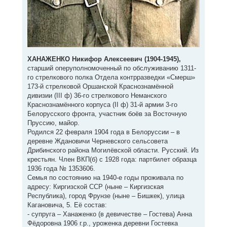
ХАНАЖЕНКО Никифор Алексеевич (1904-1945),
старший оперуполномоченный по обслуживанию 1311-
го стрелкового полка Отдела контрразведки «Смерш»
173-й стрелковой Оршанской Краснознамённой
дивизии (III ф) 36-го стрелкового Неманского
Краснознамённого корпуса (II ф) 31-й армии 3-го
Белорусского фронта, участник боёв за Восточную
Пруссию, майор.
Родился 22 февраля 1904 года в Белоруссии – в
деревне Ждановичи Черневского сельсовета
Дрибинского района Могилёвской области. Русский. Из
крестьян. Член ВКП(б) с 1928 года: партбилет образца
1936 года № 1353606.
Семья по состоянию на 1940-е годы проживала по
адресу: Киргизской ССР (ныне – Киргизская
Республика), город Фрунзе (ныне – Бишкек), улица
Кагановича, 5. Её состав:
- супруга – Ханаженко (в девичестве – Гостева) Анна
Фёдоровна 1906 г.р., уроженка деревни Гостевка