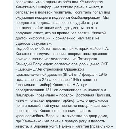
рассказал, что в одном из боёв под Кёнигсбергом
Ханаженко Никифор был тяжело ранен в живот, и
отправлен в полевой госпиталь. Госпиталь попал под
окружение немцев и подвергся бомбардировкам. Мы
неоднократно делали запросы о судьбе отца и
пытались найти какие-либо документы, на что
получали ответ, что он пропал без вести». Никакой
другой информации, к сожалению, нам так и не
удалось разузнать».
Подробности обстоятельств, при которых майор Н.А.
Ханаженко получил ранения, посредством архивного
поиска выяснил исследователь из Пятигорска
Геннадий Полубедов: согласно спецсообщению ОКР
«Смерш» 173-й стрелковой Оршанской
Краснознамённой дивизии (III ф) от 7 февраля 1945
года «в ночь с 27 на 28 января 1945 г. капитан
[правильно – майор] Ханаженко Н.А. при
передислокации 1311 сп остановился на ночлег в д.
Ламгарбен [правильно – посёлок, Восточная Пруссия,
ныне – польская деревня Гарбно]. Около двух часов
ночи в населённый пункт проникли немцы и завязали
перестрелку. Ханаженко со своим связным
красноармейцем Ворониным выбежал во двор дома,
где Ханаженко был ранен в правую руку и полость
живота, а Воронин убит. Раненый капитан [правильно –