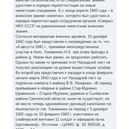
капитан госбезопасности по специальному званию:
удостоен в порядке переаттестации на новые
чекистские спецзвания. А с конца апреля 1943 года – в
воинском звании «капитан», которого был удостоен в
порядке переаттестации сотрудников органов «Смерш»
НКО СССР на равнозначные чекистским воинские
звания.
Согласно материалам военных архивов, 10 декабря
1942 года был представлен к награждению за то, что
«4 августа 1942 г., принимая непосредственное
участие в боях, Ханаженко Н.А. при атаке бригады в
районе д. Новая был ранен, но продолжал работать.
Однако по каким-то причинам этот Наградной лист не
получил реализацию на уровне вышестоящих штабов.
Во второй раз представлен к награде в конце февраля-
начале марта 1943 года и тот Наградной лист за
подписью комбата-3 майора В.В. Назарова: «В период
пребывания в обороне в районе Стар-Мурзино
[правильно – Старое Мурзино; деревня в Сычёвском
районе Смоленской области; ныне не существует, на
её месте теперь одноимённое урочище] капитаном гос.
безопасности тов. Ханаженко за период с 5 декабря
1942 года по 10 февраля 1943 г. уничтожено из
снайперской винтовки 11 солдат и офицеров пр-ка
[противника]». Источник – ЦАМО: ф. 33, 682526, д.