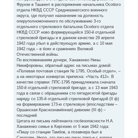
Фрунзе в Ташкент в распоряжение начальника Особого
отдела НКВД СССР Среднеазиатского военного
округа, где получил назначение на должность
оперуполномоченного по обслуживанию 3-го
отдельного стрелкового батальона Особого отдела
НКВД СССР ново формирующейся 150-й отдельной
стрелковой бригады и в данном качестве 29 апреля
1942 года убыл в действующую армию, а с 10 мая
1942 года – в боях и сражениях Великой
Отечественной войны.
По воспоминаниям дочери, Ханаженко Нины
Никифоровны, обратный адрес на письмах домой:
«Полевая почтовая станция № 1795, Особый отдел», –
а на некоторых конвертах приписка: «Часть 412». В
качестве справки: ППС-1795 принадлежала сначала
150-й отдельной стрелковой бригаде, а с 13 мая 1943
года в связи с обращением сто пятидесятой бригады
наряду со 135-й отдельной стрелковой бригадой (II ф)
на формирование 173-ю стрелковую (впоследствии –
Оршанская Краснознамённая) дивизию (III ф) –
последней.
Цитата из письма лейтенанта госбезопасности Н.А.
Ханаженко семье в Киргизию от 5 мая 1942 года:
«Пишу со станции Тамбов, а позавчера был в
Саратове. Нюра, это письмо пишу третье с дороги,