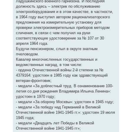
Ладушкинского военного гарнизона. И последняя
должность здесь – электрик по обслуживанию
электрооборудования и в этом качестве, в частности,
в 1964 году выступил автором рационализаторского
предложения на измерительную установку для
проверки электроизмерительных приборов методом
сличения, в связи с чем получил на руки
соответствующее удостоверение за № 107 от 30
апреля 1964 года.
Будучи пенсионером, слыл в округе знатным
пчеловодом.
Кавалер многочисленных государственных и
ведомственных наград, в том числе:
- ордена Отечественной войны 2-й степени за №
4379164: удостоен в 1985 году как здравствующий
ветеран-фронтовик;
- медали «За доблестный труд. В ознаменование 100-
летия со дня рождения Владимира Ильича Ленина»:
удостоен в 1970 году;
- медали «За оборону Москвы»: удостоен в 1945 году;
- медали «За победу над Германией в Великой
Отечественной войне 1941-1945 гг.»: удостоен 19 июля
1945 года;
- медали «Двадцать лет Победы в Великой
Отечественной войне 1941-1945 гг»;