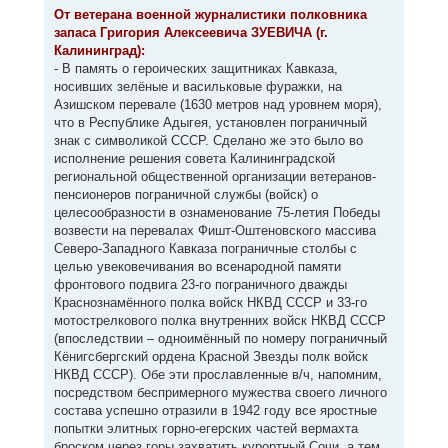
к
о
От ветерана военной журналистики полковника
н
б
запаса Григория Алексеевича ЗУЕВИЧА (г.
щ
а
е
Калининград):
ч
н
а
- В память о героических защитниках Кавказа,
и
л
е
носивших зелёные и васильковые фуражки, на
у
Азишском перевале (1630 метров над уровнем моря),
что в Республике Адыгея, установлен пограничный
знак с символикой СССР. Сделано же это было во
исполнение решения совета Калининградской
региональной общественной организации ветеранов-
пенсионеров пограничной службы (войск) о
целесообразности в ознаменование 75-летия Победы
возвести на перевалах Фишт-Оштеновского массива
Северо-Западного Кавказа пограничные столбы с
целью увековечивания во всенародной памяти
фронтового подвига 23-го пограничного дважды
Краснознамённого полка войск НКВД СССР и 33-го
мотострелкового полка внутренних войск НКВД СССР
(впоследствии – одноимённый по номеру пограничный
Кёнигсбергский ордена Красной Звезды полк войск
НКВД СССР). Обе эти прославленные в/ч, напомним,
посредством беспримерного мужества своего личного
состава успешно отразили в 1942 году все яростные
попытки элитных горно-егерских частей вермахта
броском через горы захватить курортный Сочи, а тем