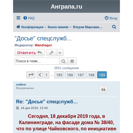
Анграпа.ru
FAQ
Вход
П
Конференция
Книга памяти
Вторая Мировая война
о
"Досье" спецслужб...
и
Модератор:
Wandragor
с
Ответить
к
Поиск
Расширенный поиск
2831 сообщение
Страница
189
из
189
1
185
186
187
188
189
Пред.
…
sobkor
Форумчанин
Re: "Досье" спецслужб...
С
18 дек 2019, 15:46
о
о
Сегодня, 18 декабря 2019 года, в
б
Калининграде, на фасаде дома № 38/40,
щ
е
что по улице Чайковского, по инициативе
н
и