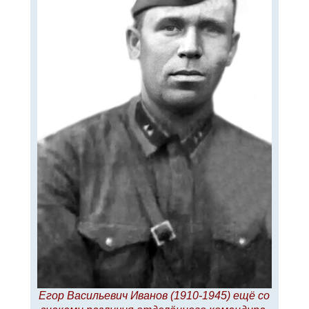
л
е
у
Егор Васильевич Иванов (1910-1945) ещё со