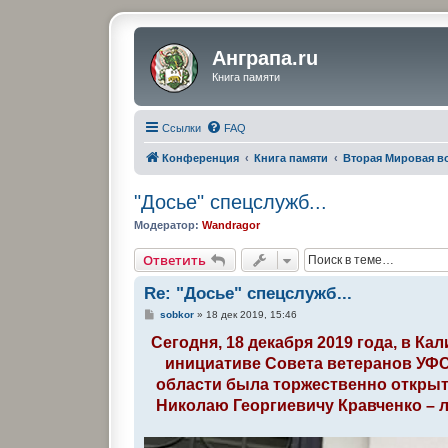
Анграпа.ru
Книга памяти
Ссылки
FAQ
Конференция
Книга памяти
Вторая Мировая в
"Досье" спецслужб...
Модератор:
Wandragor
Ответить
Re: "Досье" спецслужб...
С
sobkor
»
18 дек 2019, 15:46
о
о
Сегодня, 18 декабря 2019 года, в Ка
б
инициативе Совета ветеранов УФС
щ
е
области была торжественно открыт
н
и
Николаю Георгиевичу Кравченко – л
е