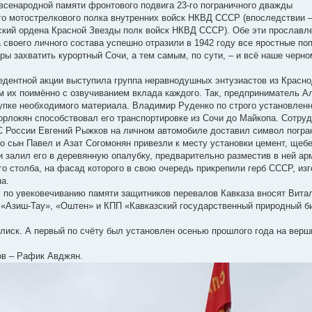
всенародной памяти фронтового подвига 23-го пограничного дважды
го мотострелкового полка внутренних войск НКВД СССР (впоследствии 
ский ордена Красной Звезды полк войск НКВД СССР). Обе эти прославле
своего личного состава успешно отразили в 1942 году все яростные по
оры захватить курортный Сочи, а тем самым, по сути, – и всё наше черн
едентной акции выступила группа неравнодушных энтузиастов из Красно
м их поимённо с озвучиванием вклада каждого. Так, предприниматель А
упке необходимого материала. Владимир Руденко по строго установлен
орлокян способствовал его транспортировке из Сочи до Майкопа. Сотру
С России Евгений Рыжков на личном автомобиле доставил символ погра
о сын Павел и Азат Согомонян привезли к месту установки цемент, щебе
и залил его в деревянную опалубку, предварительно разместив в ней а
го столба, на фасад которого в свою очередь прикрепили герб СССР, из
на.
х по увековечиванию памяти защитников перевалов Кавказа вносят Вита
», «Азиш-Тау», «Оштен» и КПП «Кавказский государственный природный 
елиск. А первый по счёту был установлен осенью прошлого года на верш
ов – Рафик Авджян.