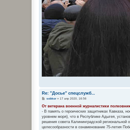
Re: "Досье" спецслужб...
С
sobkor
»
17 апр 2020, 16:56
о
о
От ветерана военной журналистики полковник
б
- В память о героических защитниках Кавказа, 
щ
е
уровнем моря), что в Республике Адыгея, устан
н
решения совета Калининградской региональной о
и
е
целесообразности в ознаменование 75-летия По