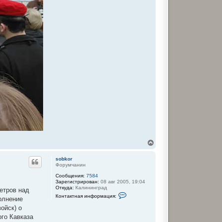
В
е
р
sobkor
н
Форумчанин
у
Сообщения:
7584
т
Зарегистрирован:
08 авг 2005, 19:04
ь
Откуда:
Калининград
етров над
с
К
Контактная информация:
я
олнение
о
к
н
ойск) о
т
н
го Кавказа
а
а