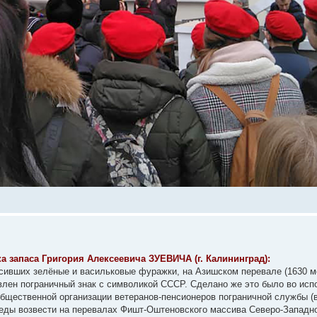
а запаса Григория Алексеевича ЗУЕВИЧА (г. Калининград):
носивших зелёные и васильковые фуражки, на Азишском перевале (1630 м
овлен пограничный знак с символикой СССР. Сделано же это было во исп
бщественной организации ветеранов-пенсионеров пограничной службы (в
беды возвести на перевалах Фишт-Оштеновского массива Северо-Западно