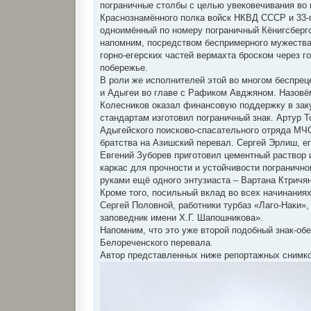
пограничные столбы с целью увековечивания во 
Краснознамённого полка войск НКВД СССР и 33-
одноимённый по номеру пограничный Кёнигсберг
напомним, посредством беспримерного мужества 
горно-егерских частей вермахта броском через г
побережье.
В роли же исполнителей этой во многом беспрец
и Адыгеи во главе с Рафиком Авджяном. Назовё
Колесников оказал финансовую поддержку в зак
стандартам изготовил пограничный знак. Артур Т
Адыгейского поисково-спасательного отряда МЧ
братства на Азишский перевал. Сергей Эрлиш, ег
Евгений Зуборев приготовил цементный раствор 
каркас для прочности и устойчивости погранично
руками ещё одного энтузиаста – Вартана Ктричя
Кроме того, посильный вклад во всех начинания
Сергей Половной, работники турбаз «Лаго-Наки
заповедник имени Х.Г. Шапошникова».
Напомним, что это уже второй подобный знак-об
Белореченского перевала.
Автор представленных ниже репортажных снимк