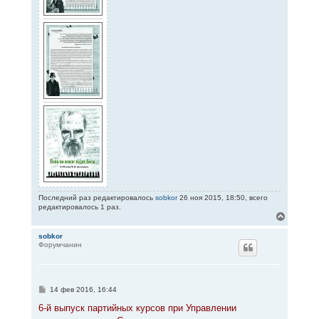
Последний раз редактировалось
sobkor
26 ноя 2015, 18:50, всего
редактировалось 1 раз.
В
е
р
sobkor
Форумчанин
н
у
т
ь
с
С
14 фев 2016, 16:44
я
о
к
о
6-й выпуск партийных курсов при Управлении
н
б