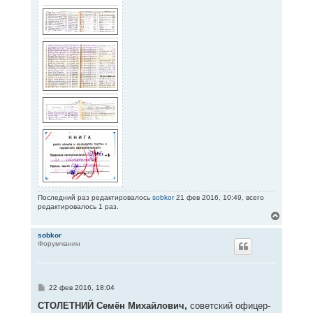
Последний раз редактировалось
sobkor
21 фев 2016, 10:49, всего
редактировалось 1 раз.
В
е
р
sobkor
Форумчанин
н
у
т
ь
с
С
22 фев 2016, 18:04
я
о
к
о
СТОЛЕТНИЙ Семён Михайлович,
советский офицер-
н
б