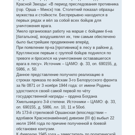
Красной Звезды: «В период преследования противника
(гор. Орша – Минск) тов. Столетний показал образцы
мужества и стойкости. Беспрерывно находился в
первых рядах и вёл за собой всех бойцов для
уничтожения врага.
Умело организовал работу на марше с бойцами б-на
[батальона], воодушевлял их, тем самым обеспечено
было быстрейшее продвижение вперёд.
При появлении пр-ка [противника] в лесу в районе д.
Круглянское первым с группой бойцов поднялся по
тревоге и бросился на уничтожение остававшегося
врага в лесу». Источник – ЦАМО: ф. 33, оп. 690155, д.
5986, л. 50.
Данное представление получило реализацию в
строках приказа по войскам 3-го Белорусского фронта
за № 0871 от 3 ноября 1944 года: от имени Родины
удостоился своей самой первой по чёту
государственной награды – ордена Богдана
Хмельницкого 3-й степени. Источники – ЦАМО: ф. 33,
оп. 690155, д. 5986, лл. 10, 11 и 50об.
Из 173-й стрелковой Оршанская (впоследствии –
вдобавок Краснознамённая) дивизии (III ф) выбыл 22
июля 1944 года по причине полученной в боевой
обстановке контузии.
К февралю 1945 года – заместитель по политической