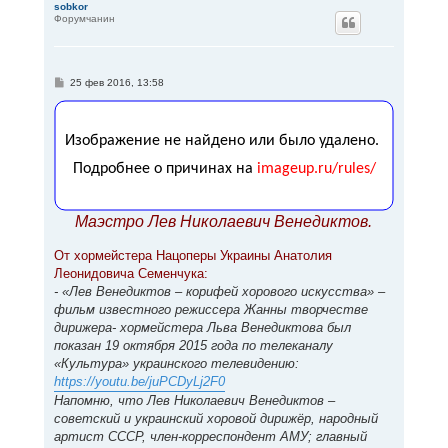
р
sobkor
Форумчанин
н
у
т
ь
с
С
25 фев 2016, 13:58
я
о
к
о
н
б
щ
а
е
ч
н
а
и
л
е
у
Маэстро Лев Николаевич Венедиктов.
От хормейстера Нацоперы Украины Анатолия
Леонидовича Семенчука:
- «Лев Венедиктов – корифей хорового искусства» –
фильм известного режиссера Жанны творчестве
дирижера- хормейстера Льва Венедиктова был
показан 19 октября 2015 года по телеканалу
«Культура» украинского телевидению:
https://youtu.be/juPCDyLj2F0
Напомню, что Лев Николаевич Венедиктов –
советский и украинский хоровой дирижёр, народный
артист СССР, член-корреспондент АМУ; главный