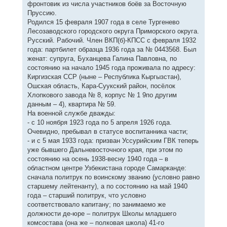
фронтовик из числа участников боёв за Восточную
щ
а
е
Пруссию.
ч
н
а
Родился 15 февраля 1907 года в селе Тургенево
и
л
е
Лесозаводского городского округа Приморского округа.
у
Русский. Рабочий. Член ВКП(б)-КПСС с февраля 1932
года: партбилет образца 1936 года за № 0443568. Был
женат: супруга, Буханцева Галина Павловна, по
состоянию на начало 1945 года проживала по адресу:
Киргизская ССР (ныне – Республика Кыргызстан),
Ошская область, Кара-Суукский район, посёлок
Хлопкового завода № 8, корпус № 1 9по другим
данным – 4), квартира № 59.
На военной службе дважды:
- с 10 ноября 1923 года по 5 апреля 1926 года.
Очевидно, пребывал в статусе воспитанника части;
- и с 5 мая 1933 года: призван Уссурийским ГВК теперь
уже бывшего Дальневосточного края, при этом по
состоянию на осень 1938-весну 1940 года – в
областном центре Узбекистана городе Самарканде:
сначала политрук по воинскому званию (условно равно
старшему лейтенанту), а по состоянию на май 1940
года – старший политрук, что условно
соответствовало капитану; по занимаемо же
должности де-юре – политрук Школы младшего
комсостава (она же – полковая школа) 41-го