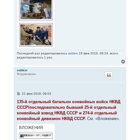
Последний раз редактировалось
sobkor
19 фев 2016, 08:24, всего
редактировалось 1 раз.
В
е
р
sobkor
Форумчанин
н
у
т
ь
с
С
21 фев 2016, 09:03
я
о
к
о
135-й отдельный батальон конвойных войск НКВД
н
б
СССР/последовательно бывший 25-й отдельный
щ
а
е
конвойный взвод НКВД СССР и 274-й отдельный
ч
н
а
конвойный дивизион НКВД СССР.
См. «Вложение».
и
л
е
у
ВЛОЖЕНИЯ