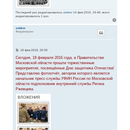
Последний раз редактировалось
sobkor
14 фев 2016, 16:48, всего
редактировалось 1 раз.
В
е
р
sobkor
Форумчанин
н
у
т
ь
с
С
18 фев 2016, 20:50
я
о
к
о
Сегодня, 18 февраля 2016 года, в Правительстве
н
б
Московской области прошли торжественные
щ
а
е
мероприятия, посвящённые Дню защитника Отечества!
ч
н
а
Представляю фотоотчёт, автором которого является
и
л
е
начальник пресс-службы УФИН России по Московской
у
области подполковник внутренней службы Регина
Ржевцева.
ВЛОЖЕНИЯ