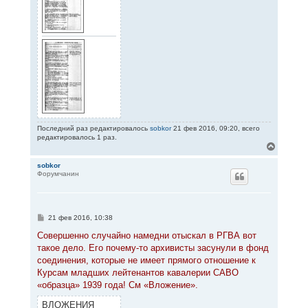
Последний раз редактировалось
sobkor
21 фев 2016, 09:20, всего
редактировалось 1 раз.
В
е
р
sobkor
Форумчанин
н
у
т
ь
с
С
21 фев 2016, 10:38
я
о
к
о
Совершенно случайно намедни отыскал в РГВА вот
н
б
такое дело. Его почему-то архивисты засунули в фонд
щ
а
е
соединения, которые не имеет прямого отношение к
ч
н
а
Курсам младших лейтенантов кавалерии САВО
и
л
е
«образца» 1939 года! См «Вложение».
у
ВЛОЖЕНИЯ