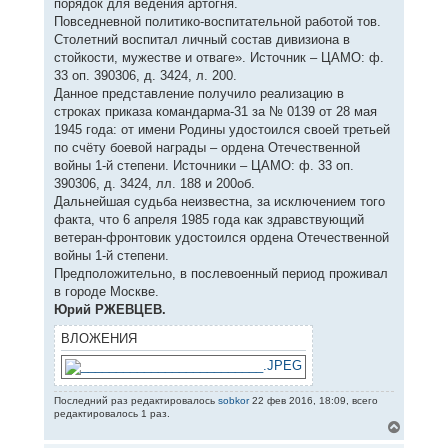
порядок для ведения артогня.
Повседневной политико-воспитательной работой тов.
Столетний воспитал личный состав дивизиона в
стойкости, мужестве и отваге». Источник – ЦАМО: ф.
33 оп. 390306, д. 3424, л. 200.
Данное представление получило реализацию в
строках приказа командарма-31 за № 0139 от 28 мая
1945 года: от имени Родины удостоился своей третьей
по счёту боевой награды – ордена Отечественной
войны 1-й степени. Источники – ЦАМО: ф. 33 оп.
390306, д. 3424, лл. 188 и 200об.
Дальнейшая судьба неизвестна, за исключением того
факта, что 6 апреля 1985 года как здравствующий
ветеран-фронтовик удостоился ордена Отечественной
войны 1-й степени.
Предположительно, в послевоенный период проживал
в городе Москве.
Юрий РЖЕВЦЕВ.
ВЛОЖЕНИЯ
Последний раз редактировалось
sobkor
22 фев 2016, 18:09, всего
редактировалось 1 раз.
В
е