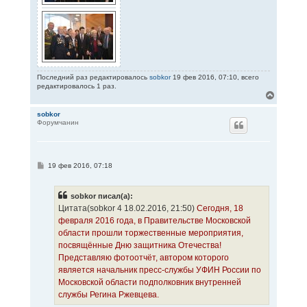
Последний раз редактировалось
sobkor
19 фев 2016, 07:10, всего
редактировалось 1 раз.
В
е
р
sobkor
Форумчанин
н
у
т
ь
с
С
19 фев 2016, 07:18
я
о
к
о
н
б
sobkor писал(а):
щ
а
е
Цитата(sobkor 4 18.02.2016, 21:50)
Сегодня, 18
ч
н
а
февраля 2016 года, в Правительстве Московской
и
л
е
области прошли торжественные мероприятия,
у
посвящённые Дню защитника Отечества!
Представляю фотоотчёт, автором которого
является начальник пресс-службы УФИН России по
Московской области подполковник внутренней
службы Регина Ржевцева.