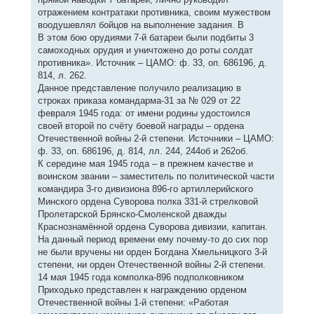
отражением контратаки противника, своим мужеством
воодушевлял бойцов на выполнение задания. В
В этом бою орудиями 7-й батареи были подбиты 3
самоходных орудия и уничтожено до роты солдат
противника». Источник – ЦАМО: ф. 33, оп. 686196, д.
814, л. 262.
Данное представление получило реализацию в
строках приказа командарма-31 за № 029 от 22
февраля 1945 года: от имени родины удостоился
своей второй по счёту боевой награды – ордена
Отечественной войны 2-й степени. Источники – ЦАМО:
ф. 33, оп. 686196, д. 814, лл. 244, 244об и 262об.
К середине мая 1945 года – в прежнем качестве и
воинском звании – заместитель по политической части
командира 3-го дивизиона 896-го артиллерийского
Минского ордена Суворова полка 331-й стрелковой
Пролетарской Брянско-Смоленской дважды
Краснознамённой ордена Суворова дивизии, капитан.
На данный период времени ему почему-то до сих пор
не были вручены ни орден Богдана Хмельницкого 3-й
степени, ни орден Отечественной войны 2-й степени.
14 мая 1945 года комполка-896 подполковником
Приходько представлен к награждению орденом
Отечественной войны 1-й степени: «Работая