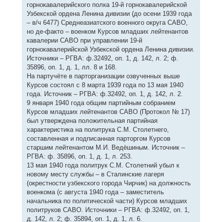
горнокавалерийского полка 19-й горнокавалерийской
Узбекской ордена Ленина дивизии (до осени 1939 года
– в/ч 6477) Среднеазиатского военного округа САВО,
но де-факто – военком Курсов младших лейтенантов
кавалерии САВО при управлении 19-й
горнокавалерийской Узбекской ордена Ленина дивизии.
Источники – РГВА: ф.32492, оп. 1, д. 142, л. 2; ф.
35896, оп. 1, д. 1, лл. 8 и 168.
На партучёте в парторганизации озвученных выше
Курсов состоял с 8 марта 1939 года по 13 мая 1940
года. Источник – РГВА: ф.32492, оп. 1, д. 142, л. 2.
9 января 1940 года общим партийным собранием
Курсов младших лейтенантов САВО (Протокол № 17)
был утверждена положительная партийная
характеристика на политрука С.М. Столетнего,
составленная и подписанная парторгом Курсов
старшим лейтенантом М.И. Ведёшиным. Источник –
РГВА: ф. 35896, оп. 1, д. 1, л. 253.
13 мая 1940 года политрук С.М. Столетний убыл к
новому месту службы – в Сталинские лагеря
(окрестности узбекского города Чирчик) на должность
военкома (с августа 1940 года – заместитель
начальника по политической части) Курсов младших
политруков САВО. Источники – РГВА: ф.32492, оп. 1,
д. 142, л. 2; ф. 35894, оп. 1, д. 1, л. 6.