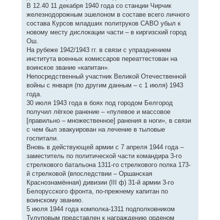
В 12.40 11 декабря 1940 года со станции Чирчик
железнодорожным эшелоном в составе всего личного
состава Курсов младших политруков САВО убыл к
новому месту дислокации части – в киргизский город
Ош.
На рубеже 1942/1943 гг. в связи с упразднением
института военных комиссаров переаттестован на
воинское звание «капитан».
Непосредственный участник Великой Отечественной
войны с января (по другим данным – с 1 июля) 1943
года.
30 июля 1943 года в боях под городом Белгород
получил лёгкое ранение – «пулевое и массовое
[правильно – множественное] ранения в ноги», в связи
с чем был эвакуирован на лечение в тыловые
госпитали.
Вновь в действующей армии с 7 апреля 1944 года –
заместитель по политической части командира 3-го
стрелкового батальона 1311-го стрелкового полка 173-
й стрелковой (впоследствии – Оршанская
Краснознамённая) дивизии (III ф) 31-й армии 3-го
Белорусского фронта, по-прежнему капитан по
воинскому званию.
5 июля 1944 года комполка-1311 подполковником
Тулуповым представлен к награждению орденом