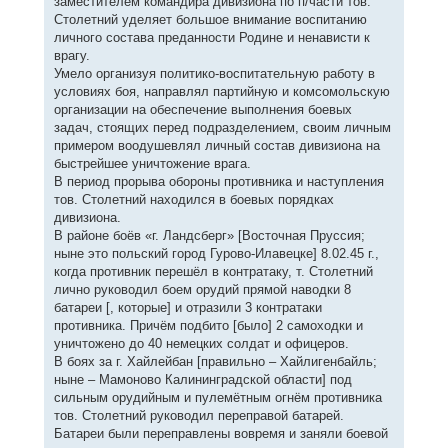
заместителем командира дивизиона по п/части тов.
Столетний уделяет большое внимание воспитанию
личного состава преданности Родине и ненависти к
врагу.
Умело организуя политико-воспитательную работу в
условиях боя, направлял партийную и комсомольскую
организации на обеспечение выполнения боевых
задач, стоящих перед подразделением, своим личным
примером воодушевлял личный состав дивизиона на
быстрейшее уничтожение врага.
В период прорыва обороны противника и наступления
тов. Столетний находился в боевых порядках
дивизиона.
В районе боёв «г. Ландсберг» [Восточная Пруссия;
ныне это польский город Гурово-Илавецке] 8.02.45 г.,
когда противник перешёл в контратаку, т. Столетний
лично руководил боем орудий прямой наводки 8
батареи [, которые] и отразили 3 контратаки
противника. Причём подбито [было] 2 самоходки и
уничтожено до 40 немецких солдат и офицеров.
В боях за г. Хайлейбан [правильно – Хайлигенбайль;
ныне – Мамоново Калининградской области] под
сильным орудийным и пулемётным огнём противника
тов. Столетний руководил переправой батарей.
Батареи были переправлены вовремя и заняли боевой