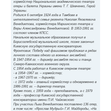
хормейстер Национального академического театра
оперы и балета Украины имени Т. Г. Шевченко, Герой
Украины.
Родился 6 октября 1924 года в Тамбове в
интеллигентной семье регента Николая Яковлевича
Венедиктова, хормейстера Мариинского театра и
Веры Александровны Венедиктовой. В 1953-1991 гг.
состоял членом КПСС.
Начальное музыкальное образование получил в
Борисоглебской музыкальной школе, позже закончил
Киевскую государственную консерваторию.
Фронтовик: Победу над фашизмом приближал в рядах
личного состава одного из военных ансамблей.
В 1947-1954 гг. – дирижёр ансамбля песни и танца
Северо-Кавказского военного округа.
С 1954 года работал в Киевском оперном театре:
- в 1954−1967 гг. – хормейстер;
- в 1967-1970 гг. – дирижёр;
- с 1972 года – главный хормейстер и одновременно в
1986-1991 гг. – директор театра.
Кроме того, с 1959 года – преподаватель, а с 1979
года – профессор Киевской государственной
консерватории имени П.И. Чайковского
При участии Льва Венедиктова поставлено 136 опер,
в том числе: «Ярослав Мудрый» Г.И. Майбороды, «На