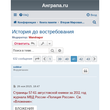
Анграпа.ru
FAQ
Вход
П
Конференция
Книга памяти
Вторая Мировая война
о
История до востребования
и
Модератор:
Wandragor
с
Ответить
к
Поиск
Расширенный поиск
Страница
41
из
43
1
39
40
41
42
43
Пред.
След.
632 сообщения
…
sobkor
Форумчанин
С
26 ноя 2015, 18:47
о
о
Страницы 57-61 августовской книжки за 2011 год
б
журнала МВД России «Полиция России». См.
щ
е
«Вложение»:
н
и
ВЛОЖЕНИЯ
е