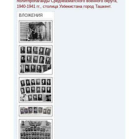
политпропаганды Среднеазиатского военного округа,
щ
а
е
1940-1941 гг., столица Узбекистана город Ташкент.
ч
н
а
и
ВЛОЖЕНИЯ
л
е
у