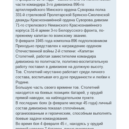
части командира 3-го дивизиона 896-го
артиллерийского Минского ордена Суворова полка
331-й стрелковой Пролетарской Брянско-Смоленской
дважды Краснознамённой ордена Суворова дивизии
71-го стрелкового Неманского Краснознамённого
корпуса 31-й армии 3-го Белорусского фронта, по-
прежнему капитан по воинскому званию.
9 февраля 1945 года комполка-896 подполковником
Приходько представлен к награждению орденом
Отечественной войны 2-й степени: «Капитан
Столетний, работая заместителем командира
дивизиона по политчасти, политико-воспитательную
работу поставил в дивизионе на должную высоту.
Тов. Столетний неустанно работает среди личного
состава, воспитывая его духе преданности и любви к
Родине.
Большую часть своего времени тов. Столетний
находится на боевых позициях батарей, у орудий
прямой наводки, на наблюдательном пункте.
В последних боях (в феврале месяце 45 года) личный
состав дивизиона показал сплочённым,
организованным и героическим, способным выполнять
боевые задачи командования.
Во время боя 4 февраля 45 г., находясь у орудий
прямой наводки 7 батареи, лично руководил