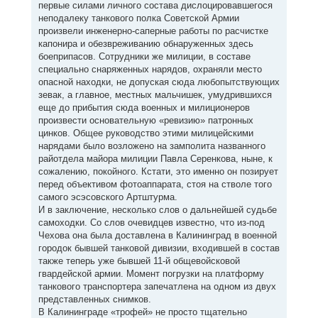
первые силами личного состава дислоцировавшегося
неподалеку танкового полка Советской Армии
произвели инженерно-саперные работы по расчистке
капонира и обезвреживанию обнаруженных здесь
боеприпасов. Сотрудники же милиции, в составе
специально снаряженных нарядов, охраняли место
опасной находки, не допуская сюда любопытствующих
зевак, а главное, местных мальчишек, умудрившихся
еще до прибытия сюда военных и милиционеров
произвести основательную «ревизию» патронных
цинков. Общее руководство этими милицейскими
нарядами было возложено на замполита названного
райотдела майора милиции Павла Серенкова, ныне, к
сожалению, покойного. Кстати, это именно он позирует
перед объективом фотоаппарата, стоя на стволе того
самого эсэсовского Артштурма.
И в заключение, несколько слов о дальнейшей судьбе
самоходки. Со слов очевидцев известно, что из-под
Чехова она была доставлена в Калининград в военной
городок бывшей танковой дивизии, входившей в состав
также теперь уже бывшей 11-й общевойсковой
гвардейской армии. Момент погрузки на платформу
танкового транспортера запечатлена на одном из двух
представленных снимков.
В Калининграде «трофей» не просто тщательно