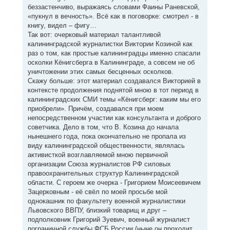
н
б
беззастенчиво, выражаясь словами Фаины Раневской,
щ
а
е
«пукнул в вечность». Всё как в поговорке: смотрел - в
ч
н
а
книгу, видел – фигу…
и
л
е
Так вот: очерковый материал талантливой
у
калининградской журналистки Виктории Козиной как
раз о том, как простые калининградцы именно спасали
осколки Кёнигсберга в Калининграде, а совсем не об
уничтожении этих самых бесценных осколков.
Скажу больше: этот материал создавался Викторией в
контексте продолжения поднятой мною в тот период в
калининградских СМИ темы «Кёнигсберг: каким мы его
приобрели». Причём, создавался при моем
непосредственном участии как консультанта и доброго
советчика. Дело в том, что В. Козина до начала
нынешнего года, пока окончательно не пропала из
виду калининградской общественности, являлась
активисткой возглавляемой мною первичной
организации Союза журналистов РФ силовых
правоохранительных структур Калининградской
области. С героем же очерка - Григорием Моисеевичем
Зацерковным - её свёл по моей просьбе мой
однокашник по факультету военной журналистики
Львовского ВВПУ, близкий товарищ и друг –
подполковник Григорий Зуевич, военный журналист
пограничной службы ФСБ России (ныне он проходит