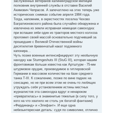
заслуженных ветеранов калининградской милиции
полковник внутренней службы в отставке Василий
Акимович Чепрасов. А запечатлено на этих теперь уже
исторических снимках событие апреля 1984 года.
Тогда, напомним, в окрестностях поселка Чехово
Багратионовского района была случайно обнаружена и
извлечена из земли исправная немецкая самоходка:
при вспашке зяби один из тракторов местного колхоза
проломил своей массой основательно подгнивший за
прошедшие с Великой Отечественной войны
десятилетия бревенчатый накат подземного
капонира…
Чуть позже военные интенсифицируют эту необычную
находку как Sturmgeshuts III (StuG III), которая нашим
фронтовикам больше известна как Артштурм - 75-мм
штурмовое орудие, производимое в гитлеровской
Германии в массовом количестве на базе среднего
танка Т-III. К сожалению, позже по вине падких на
сенсацию, но не при всем этом не очень-то любящих
утруждать себя установлением истины местных
журналистов эта самоходка вдруг и ненароком
«превратилась» в знаменитые тяжелые (в силу того, у
кого на что хватило не столь уж богатой фантазии)
«Фердинанд» и «Элефант». И еще одна
небезынтересная деталь: судя по символике, отлично