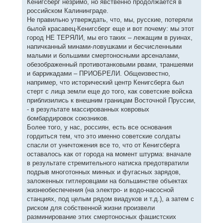
Кенигсберг незримо, но явственно продолжается в
российском Калининграде.
Не правильно утверждать, что, мы, русские, потеряли
былой красавец-Кенигсберг еще и вот почему: мы этот
город НЕ ТЕРЯЛИ, мы его таких – лежащим в руинах,
напичканный минами-ловушками и бесчисленными
малыми и большими смертоносными арсеналами,
обезображенный противотанковыми рвами, траншеями
и баррикадами – ПРИОБРЕЛИ. Общеизвестно,
например, что исторический центр Кенигсберга был
стерт с лица земли еще до того, как советские войска
приблизились к внешним границам Восточной Пруссии,
- в результате массированных ковровых
бомбардировок союзников.
Более того, у нас, россиян, есть все основания
гордиться тем, что это именно советские солдаты
спасли от уничтожения все то, что от Кенигсберга
оставалось как от города на момент штурма: вначале
в результате стремительного натиска предотвратили
подрыв многотонных минных и фугасных зарядов,
заложенных гитлеровцами на большинстве объектах
жизнеобеспечения (на электро- и водо-насосной
станциях, под целым рядом виадуков и т.д.), а затем с
риском для собственной жизни произвели
разминирование этих смертоносных фашистских