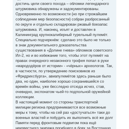
достичь цели своего похода – обломки легендарного
штурмовика обнаружены и задокументированы.
Одновременно по возможности (но при строжайшем
соблюдении мер безопасности) собран разбросанный
по округе и отдельно складирован ржавый боезапас
штурмовика. И, наконец, изъят и доставлен в
Калининград крупнокалиберный турельный пулемёт.
Специально подчеркнём: сделано это было не только
в знак документального доказательства
существования в «Долине гнева» обломков советского
Ил-2, но и во избежание того, чтобы этот пулемёт на
правах очередного незаконного трофея попал в руки
«марододёров от истории» - «чёрных» археологов. Так,
в частности, по утверждению поисковиков из
«Фридрихсбурга», авиапулемётов здесь раньше было
два, но один, наиболее хорошо сохранившейся со
времён войны, уже бесследно отсюда исчез, став,
очевидно, экспонатом чьей-то подпольной оружейной
коллекции.
В настоящий момент со стороны транспортной
милиции региона предпринимаются все возможные
меры к тому, чтобы на сей раз «достучаться» таки до
военных властей и побудить их выполнить всё же долг
Памяти перед фронтовым подвигом пока ещё
неизвестного экипажа погибшего в боях за Восточную