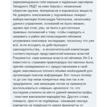
зарекомендовала себя верным и надёжным партнёром
Западного УВДТ на ниве борьбы с незаконным
оборотом оружия, боеприпасов и взрывчатых веществ.
Не доверять поисковикам у подчинённых генерал-
майора милиции Александра Чаплыгина, начальника
данного управления, оснований не было никаких,
однако при этом, увы, не было и достаточных
правовых полномочий к тому, чтобы снарядить и
направить в район местонахождения обломков
штурмовика поисковую экспедицию, поскольку это уже
всё, если исходить из действующего
законодательства, - в исключительной компетенции
соответствующих представителей военных властей.
Разумеется, сами военные власти об обломках Ил-2 в
известность стражами правопорядка поставлены были,
причём своевременно и с предоставлением в свой
адрес максимально полного объёма необходимой для
организации поисков информации. Вот только почему-
то до сих пор никак конкретных мер они так и не
предприняли, чем минувшим летом не преминули
воспользоваться «чёрные» археологи: то, что
последние учинили на месте давней авиакатастрофы,
- поистине вакханалия мародёрства. Другого слова,
поверьте, просто не подберешь: лежавшие некогда
компактно на поверхности земли бронелисты от