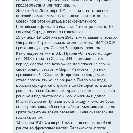
продовольствия или топлива…».
29 сентября-25 октября 1941 гг. – на ответственной
штабной работе: заместитель начальника отдела
боевой подготовки штаба Краснознамённого
Балтийского флота и начальник 1-го отделения (с 10
октября) Отряда особого назначения.
25 октября 1941-14 января 1942 гг. – младший оператор
Оперативной группы заместителя наркома ВМФ СССР
при командующем Северо-Западным фронтом.
Как следует из книги В.В. Путина «От первого лица»
(М,: 2000), капитан 3 ранга И.И. Шеломов в этот
период сделал всё возможное для спасения семьи
своей родной сестры – Марии Ивановны Путиной,
проживавшей в Старом Петергофе: ««Когда маме
стало совсем тяжко, её забрал в Питер мой дядя,
морской офицер, он служил в штабе фронта, а штаб
располагался в Смольном. Брат приехал и вывез её с
ребенком под обстрелом и бомбёжками» и далее -
Марии Ивановне Путиной всю блокаду «помогал брат,
он подкармливал её своим пайком. Был момент, когда
брата куда-то на время перевели, и она оказалась на
грани смерти».
14 января 1942-4 января 1945 гг. – вновь на штабной
работе во фронтовых частях Балтийского флота: