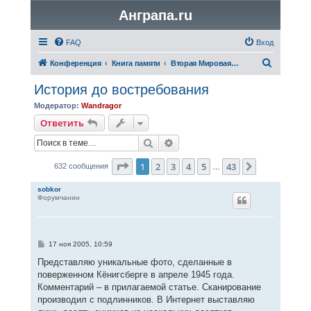
Анграпа.ru
FAQ
Вход
П
Конференция
Книга памяти
Вторая Мировая война
о
История до востребования
и
Модератор:
Wandragor
с
Ответить
к
Поиск
Расширенный поиск
Страница
1
из
43
1
2
3
4
5
43
След.
632 сообщения
…
sobkor
Форумчанин
С
17 ноя 2005, 10:59
о
о
Представляю уникальные фото, сделанные в
б
поверженном Кёнигсберге в апреле 1945 года.
щ
е
Комментарий – в прилагаемой статье. Сканирование
н
производил с подлинников. В Интернет выставляю
и
е