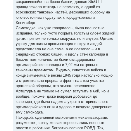
сохранившейся на броне башни, данная StuG III
принадлежала отнюдь не вермахту, а одной из
эсэсовских танковых частей, державших оборону на
юго-восточных подступах к городу-крепости
Кенигсберг.
Самоходка, как уже говорилось, была полностью
исправна, только густо покрыта толстым слоем жидкой
грязи, причем не только снаружи, но и внутри. Однако
угрозу для жизни проживающих в округе людей
представляла не она сама, а ее боезапас – и в
снарядных отсеках башни, и вдоль стен капонира в
бессчетном количестве были складированы
артиллерийские снаряды и 7,92-мм патроны к
танковым пулеметам. Видимо, советские войска в
конце зимы-начале весны 1945 года настолько мощно
и стремительно прорвали фронт на этом участке
вражеской обороны, что экипаж эсэсовского
Артштурма не только не сумел вступить в бой, но и
вообще, похоже, даже вовремя добраться до
капонира, где была надежна укрыта от прицельного
артиллерийского огня и ударов с воздуха доверенная
ему самоходка.
Находкой, сделанной колхозными механизаторами,
разумеется, сразу же заинтересовались военные
власти и работники Багратионовского РОВД. Так,