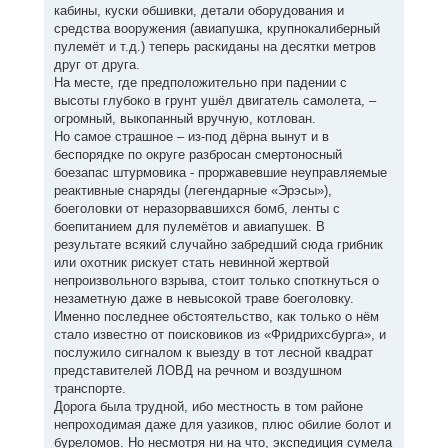
кабины, куски обшивки, детали оборудования и
средства вооружения (авиапушка, крупнокалиберный
пулемёт и т.д.) теперь раскиданы на десятки метров
друг от друга.
На месте, где предположительно при падении с
высоты глубоко в грунт ушёл двигатель самолета, –
огромный, выкопанный вручную, котлован.
Но самое страшное – из-под дёрна вынут и в
беспорядке по округе разбросан смертоносный
боезапас штурмовика - проржавевшие неуправляемые
реактивные снаряды (легендарные «Эрэсы»),
боеголовки от неразорвавшихся бомб, ленты с
боепитанием для пулемётов и авиапушек. В
результате всякий случайно забредший сюда грибник
или охотник рискует стать невинной жертвой
непроизвольного взрыва, стоит только споткнуться о
незаметную даже в невысокой траве боеголовку.
Именно последнее обстоятельство, как только о нём
стало известно от поисковиков из «Фридрихсбурга», и
послужило сигналом к выезду в тот лесной квадрат
представителей ЛОВД на речном и воздушном
транспорте.
Дорога была трудной, ибо местность в том районе
непроходимая даже для уазиков, плюс обилие болот и
буреломов. Но несмотря ни на что, экспедиция сумела