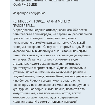
лишь десять снимков из нескольких десятков…
Юрий РЖЕВЦЕВ
Из фондов спецхранов
КЁНИГСБЕРГ: ГОРОД, КАКИМ МЫ ЕГО
ПРИОБРЕЛИ…
В преддверии недавно отпразднованного 750-летия
Кенигсберга-Калининграда, на страницах региональной
прессы стало модным поветрием надрывно-
показательно самобичиваться на тему: «Ах, какой
город мы потеряли». Спору нет: стертый в годы Второй
мировой войны в кирпичную пыль старый немецкий
Кенигсберг навсегда исчез из сокровищницы мировой
культуры. Остались только «осколки» в виде
отдельных, чудом сохранившихся, памятников
архитектуры и фортификации. Однако, специально
уточним, исчез он именно как жемчужина ранней и
поздней готики, и еще, может быть, как город-крепость
и не более. Живо и сегодня уже, к счастью, по-
настоящему востребовано его многовековое духовно-
культурное наследие. И именно оно, нравится это
кому-то или нет, - тот прочнейший остов, вокруг
которого соткано полотно ауры современного
Калининграда. И в этом отношении немецкий