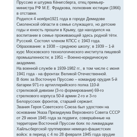
Пруссию и штурма Кёнигсберга, отец премьер-
министра РФ М.Е. Фрадкова, полковник юстиции (1966)
в отставке.
Родился 4 ноября1921 года в городе Демидове
Смоленской области в семье служащего, но детские
годы и юность прошли в Крыму, где находился на
воспитании в семье проживающей здесь родной тёти.
Русский. Состоял членом КПСС с 1943 года.
Образование: в 1938 – среднюю школу; в 1939 – 1-й
курс Московского технологического института пищевой
промышленности; в 1951 – Военно-юридическую
академию.
На военной службе в 1939-1982 гг., в том числе с июня
1941 года - на фронтах Великой Отечественной.
В боях за Восточную Пруссию – командир орудия 5-й
батареи 971-го артиллерийского полка 110-й
стрелковой дивизии (3-го формирования) 69-го
стрелкового корпуса 50-й армии 2-го и 3-го
Белорусских фронтов, старший сержант.
Звания Героя Советского Союза был удостоен на
основании Указа Президиума Верховного Совета СССР
от 29 июня 1945 года за подвиги, совершённые на
территории Восточной Пруссии боях по ликвидации
Хайльсбергской группировки немецко-фашистских
войск: в период с 4 по 28 февраля 1945 года орудие