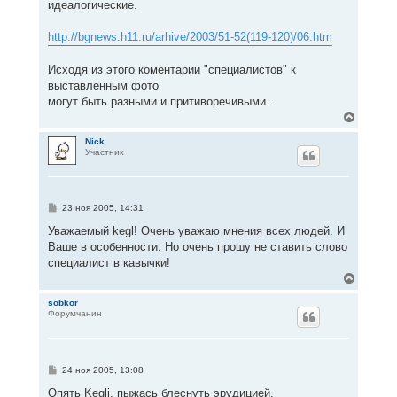
идеалогические.
http://bgnews.h11.ru/arhive/2003/51-52(119-120)/06.htm
Исходя из этого коментарии "специалистов" к
выставленным фото
могут быть разными и притиворечивыми...
В
е
р
Nick
Участник
н
у
т
ь
с
С
23 ноя 2005, 14:31
я
о
к
о
Уважаемый kegl! Очень уважаю мнения всех людей. И
н
б
Ваше в особенности. Но очень прошу не ставить слово
щ
а
е
специалист в кавычки!
ч
н
а
В
и
л
е
е
у
р
sobkor
Форумчанин
н
у
т
ь
с
С
24 ноя 2005, 13:08
я
о
к
о
Опять Kegli, пыжась блеснуть эрудицией,