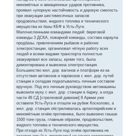
миномётных и авиационных ударов противника,
проявил «упорную настойчивость и дерзкую смелость
при эвакуации шестимесячных запасов
продовольствия, жидкого топлива и технического
имущества из базы КБФ в Усть-Луге.
Малочисленными командами людей: береговой
команды 3 ДСКА, пожарной команды, состава караула
продбазы, привлечением рыбаков и рабочих
электростанции, организовал чёткую работу всех
людей и всеми видами транспорта полностью
эвакуировал все запасы, кроме того, была
демонтирована и вывезена электростанция.
Большинство жел. дор. вагонов и платформ из-за
отсутствия автовозов и паровозов с жел. дор. путей
станции к складам подкатывались личным составом
вручную. Под его личным руководством автомашины
вывозили муку с жел. дор. станции в баржу, а когда
части 48 СД [стрелковой дивизии] 8 Армии уже
оставили Усть-Луга и отошли на рубеж Косколово, а
жел. дор. станция обстреливалась артиллерийским и
миномётным огнём противника, было вывезено свыше
1500 тонн груза, главным образом, продовольствия,
жидкого топлива и технического имущества.
При отходе из Усть-Луги под огнём противника не
оставил ему [т.е. противнику] ни одного килограмма