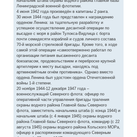
начальник штаба охраны водного района главной базы
Ленинградской военной флотилии.
4 июня 1942 года произведён в капитаны 2 ранга.
30 июня 1944 года был представлен к награждению
орденом Ленина: за тщательную разработку и
успешное осуществление десантной операции по
высадке с моря в район Тулокса-Видлица с борта
почти семидесяти кораблей и судов личного состава
70-й морской стрелковой бригады. Кроме того, в ходе
самой этой операции «самоотверженно работал по
организации питания высаженного десанта
боезапасом, продовольствием и переброске крупной
артиллерии к месту высадки, находясь под
артминомётным огнём противника». Однако вместо
ордена Ленина был удостоен ордена Отечетсвенной
войны 1-й степени.
20 ноября 1944-12 декабря 1947 года –
военнослужащий Северного флота: офицер по
оперативной части управления бригады траления
охраны водного района Главной базы Северного
флота, заместитель начальника штаба (с конца 1944) и
начальник штаба (с 4 января 1945) охраны водного
района Главной базы Северного флота, командир (с 22
августа 1945) охраны водного района Кольского МОРа,
офицер в распоряжении командующего Северным