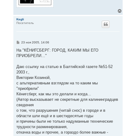
В
е
р
Kegli
Посетитель
н
у
т
ь
с
С
23 ноя 2005, 14:06
я
о
к
о
На "КЁНИГСБЕРГ: ГОРОД, КАКИМ МЫ ЕГО
н
б
ПРИОБРЕЛИ…"
щ
а
е
ч
н
а
Даю ссылку на статью в Балтийской газете №51-52
и
л
е
2003 г.,
у
Виктории Козиной,
с альтернативным взглядом на то каким мы
"приобрели"
Кёнигсберг, как мы это делали и когда...
(Автор высказывает не секретные для калининградцев
сведения
о том, что разрушения (читай снос) в городе и в
области шли ещё и в шестидесятые годы
и причины были не только надуманные технические
трудности разминирования,
откачка воды и прочее, а гораздо более важные -