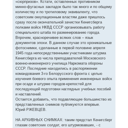
«сюрпризов». Кстати, оставленных противником
минно-фугасных закладок было так много и по общему
количеству и по тротиловому эквиваленту, что
советским оккупационным властям даже пришлось
сразу после окончательной зачистки Кенигсберга
полками войск НКВД СССР организовывать работу
специального штаба по разминированию города.
Впрочем, красноречивее всяких слов – язык
документов эпохи. В данном случае это хроникальные
фотоснимки, сделанные в первой половине апреля
1945 года непосредственными участниками штурма
Кенигсберга из числа преподавателей Московского
военно-инженерного училища Наркомата обороны
СССР. Последние находились в распоряжении
командования 3-го Белорусского фронта с целью
изучения боевого опыта применения инженерных войск
при осаде и штурме городов-крепостей для
последующей подготовки наглядных учебных пособий
и наставлений.
Остается добавить, что подавляющее большинство из
представленных снимков публикуются впервые.
Юрий РЖЕВЦЕВ.
НА АРХИВНЫХ СНИМКАХ: таким предстал Кенигсберг
глазам советских солдат, его штурмовавших, - с