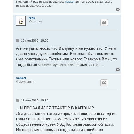
Последний раз редактировалось
sobkor
18 ноя 2005, 17:13, всего
редактировалось 1 раз.
В
е
р
Nick
Участник
н
у
т
ь
с
С
19 ноя 2005, 16:05
я
о
к
о
А и не удивляюсь, что Валуеву и не нужно это. У него
н
б
давно уже другие проблемы. Вот если бы в самолете
щ
а
е
был родственник Путина или нового Главкома ВМФ, то
ч
н
а
тогда бы он своими руками землю рыл, а так ....
и
л
е
В
у
е
р
sobkor
Форумчанин
н
у
т
ь
с
С
19 ноя 2005, 18:28
я
о
к
о
…И ПРОВАЛИЛСЯ ТРАКТОР В КАПОНИР
н
б
Эти два снимки, которые представляю, все последние
щ
а
е
годы являются неотъемлемой частью экспозиции
ч
н
а
общественного музея УВД Калининградской области.
и
л
е
Их сохранил и передал сюда один из наиболее
у