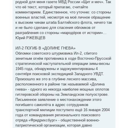
родной для меня газете МВД России «Щит и меч». Так
что её текст, который прилагаю, считайте
комментарием. Единственное, что уточню: со стороны
военных властей, несмотря на моё личное обращение
к высоким чинам штаба Балтийского флота, ничего так
и не было сделано для спасения обломков от
разграбления со стороны «мародёров от истории»…
Юрий РЖЕВЦЕВ
ИЛ-2 ПОГИБ В «ДОЛИНЕ ГНЕВА»
Обломки советского штурмовика Ил-2, сбитого
зенитным огнём противника в ходе Восточно-Прусской
стратегической наступательной операции зимы-весны
1945 года, обнаружены и задокументированы 4
сентября поисковой экспедицией Западного УВДТ.
Произошло же это в глубине лесного массива,
расположенного в районе так называемой «Долина
гнева» - одного из некогда наиболее мощных оплотов
гитлеровской обороны на Земландском полуострове.
Письменное заявление о местонахождении этого
погибшего самолёта в адрес сотрудников
транспортной милиции поступило ещё 16 января 2004
года от командования регионального поискового
отряда «Фридрихсбург» - общественной военно-
патриотической организации, которая давно