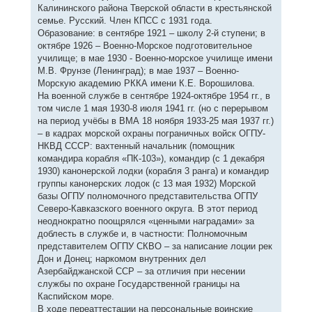
Калининского района Тверской области в крестьянской
семье. Русский. Член КПСС с 1931 года.
Образование: в сентябре 1921 – школу 2-й ступени; в
октябре 1926 – Военно-Морское подготовительное
училище; в мае 1930 - Военно-морское училище имени
М.В. Фрунзе (Ленинград); в мае 1937 – Военно-
Морскую академию РККА имени К.Е. Ворошилова.
На военной службе в сентябре 1924-октябре 1954 гг., в
том числе 1 мая 1930-8 июля 1941 гг. (но с перерывом
на период учёбы в ВМА 18 ноября 1933-25 мая 1937 гг.)
– в кадрах морской охраны пограничных войск ОГПУ-
НКВД СССР: вахтенный начальник (помощник
командира корабля «ПК-103»), командир (с 1 декабря
1930) канонерской лодки (корабля 3 ранга) и командир
группы канонерских лодок (с 13 мая 1932) Морской
базы ОГПУ полномочного представительства ОГПУ
Северо-Кавказского военного округа. В этот период
неоднократно поощрялся «ценными наградами» за
доблесть в службе и, в частности: Полномочным
представителем ОГПУ СКВО – за написание лоции рек
Дон и Донец; наркомом внутренних дел
Азербайджанской ССР – за отличия при несении
службы по охране Государственной границы на
Каспийском море.
В ходе переаттестации на персональные воинские