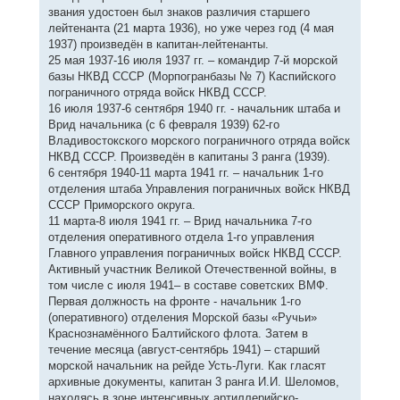
звания удостоен был знаков различия старшего
лейтенанта (21 марта 1936), но уже через год (4 мая
1937) произведён в капитан-лейтенанты.
25 мая 1937-16 июля 1937 гг. – командир 7-й морской
базы НКВД СССР (Морпогранбазы № 7) Каспийского
пограничного отряда войск НКВД СССР.
16 июля 1937-6 сентября 1940 гг. - начальник штаба и
Врид начальника (с 6 февраля 1939) 62-го
Владивостокского морского пограничного отряда войск
НКВД СССР. Произведён в капитаны 3 ранга (1939).
6 сентября 1940-11 марта 1941 гг. – начальник 1-го
отделения штаба Управления пограничных войск НКВД
СССР Приморского округа.
11 марта-8 июля 1941 гг. – Врид начальника 7-го
отделения оперативного отдела 1-го управления
Главного управления пограничных войск НКВД СССР.
Активный участник Великой Отечественной войны, в
том числе с июля 1941– в составе советских ВМФ.
Первая должность на фронте - начальник 1-го
(оперативного) отделения Морской базы «Ручьи»
Краснознамённого Балтийского флота. Затем в
течение месяца (август-сентябрь 1941) – старший
морской начальник на рейде Усть-Луги. Как гласят
архивные документы, капитан 3 ранга И.И. Шеломов,
находясь в зоне интенсивных артиллерийско-