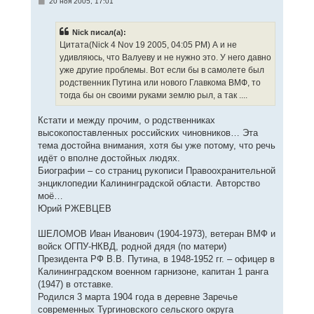
С
20 ноя 2005, 17:01
я
о
к
о
н
б
Nick писал(а):
щ
а
е
Цитата(Nick 4 Nov 19 2005, 04:05 PM) А и не
ч
н
а
удивляюсь, что Валуеву и не нужно это. У него давно
и
л
е
уже другие проблемы. Вот если бы в самолете был
у
родственник Путина или нового Главкома ВМФ, то
тогда бы он своими руками землю рыл, а так ....
Кстати и между прочим, о родственниках
высокопоставленных российских чиновников… Эта
тема достойна внимания, хотя бы уже потому, что речь
идёт о вполне достойных людях.
Биографии – со страниц рукописи Правоохранительной
энциклопедии Калининградской области. Авторство
моё…
Юрий РЖЕВЦЕВ
ШЕЛОМОВ Иван Иванович (1904-1973), ветеран ВМФ и
войск ОГПУ-НКВД, родной дядя (по матери)
Президента РФ В.В. Путина, в 1948-1952 гг. – офицер в
Калининградском военном гарнизоне, капитан 1 ранга
(1947) в отставке.
Родился 3 марта 1904 года в деревне Заречье
современных Тургиновского сельского округа