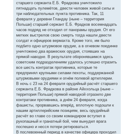
старшего сержанта Е.Б. Фрадкова уничтожило
пятнадцать пулемётов, двести человек живой силы и
три наблюдательных пункта противника. Так, 11
февраля у деревни Гландау (ныне – территория
Польши) старший сержант Е.Б. Фрадков восемнадцать
часов подряд не отходил от панорамы орудия. От его
метких выстрелов свою смерть тогда нашли двести
солдат и офицеров вермахта. Кроме того, им было
подбито одно штурмовое орудие, а в огневом поединке
уничтожено два вражеских орудия, стоявших на
прямой наводке. В результате оборонявшимся здесь
советским подразделениям удалось успешно отразить
все шесть контратак противника, которые те
предпринял крупными силами пехоты, поддержанной
штурмовыми орудиями и огнём полевой артиллерии.
В ночь с 23 на 24 февраля орудийный расчёт старшего
сержанта Е.Б. Фрадкова в районе Айххольца (ныне –
территория Польши) прямой наводкой отразило две
контратаки противника, а днём 24 февраля, когда
фашисты, прорвавшись вперёд, вплотную подошли к
нашим артиллерийским позициям, весь орудийный
расчёт во главе со своим командиром вступил в
рукопашный и гранатный бой, чем вынудил врага
поспешно и несся потери ретироваться.
В послевоенный период в качестве офицера проходил