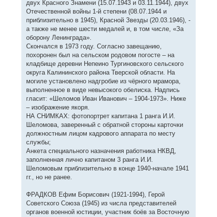
двух Красного Знамени (15.07.1943 и 03.11.1944), двух
Отечественной войны 1-й степени (08.07.1944 и
приблизительно в 1945), Красной Звезды (20.03.1946), -
а также не менее шести медалей и, в том числе, «За
оборону Ленинграда».
Скончался в 1973 году. Согласно завещанию,
похоронен был на сельском родовом погосте – на
кладбище деревни Непеино Тургиновского сельского
округа Калининского района Тверской области. На
могиле установлено надгробие из чёрного мрамора,
выполненное в виде невысокого обелиска. Надпись
гласит: «Шеломов Иван Иванович – 1904-1973». Ниже
– изображение якоря.
НА СНИМКАХ: фотопортрет капитана 1 ранга И.И.
Шеломова, заверенный с обратной стороны карточки
должностным лицом кадрового аппарата по месту
службы;
Анкета специального назначения работника НКВД,
заполненная лично капитаном 3 ранга И.И.
Шеломовым приблизительно в конце 1940-начале 1941
гг., но не ранее.
ФРАДКОВ Ефим Борисович (1921-1994), Герой
Советского Союза (1945) из числа представителей
органов военной юстиции, участник боёв за Восточную