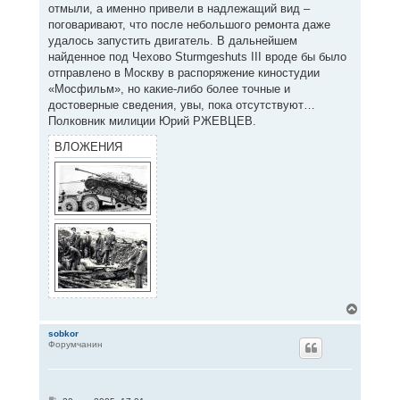
отмыли, а именно привели в надлежащий вид –
поговаривают, что после небольшого ремонта даже
удалось запустить двигатель. В дальнейшем
найденное под Чехово Sturmgeshuts III вроде бы было
отправлено в Москву в распоряжение киностудии
«Мосфильм», но какие-либо более точные и
достоверные сведения, увы, пока отсутствуют…
Полковник милиции Юрий РЖЕВЦЕВ.
ВЛОЖЕНИЯ
В
е
р
sobkor
Форумчанин
н
у
т
ь
с