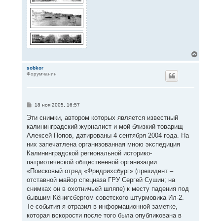
В
е
р
sobkor
Форумчанин
н
у
т
ь
с
С
18 ноя 2005, 16:57
я
о
к
о
Эти снимки, автором которых является известный
н
б
калининградский журналист и мой близкий товарищ
щ
а
е
Алексей Попов, датированы 4 сентября 2004 года. На
ч
н
а
них запечатлена организованная мною экспедиция
и
л
е
Калининградской региональной историко-
у
патриотической общественной организации
«Поисковый отряд «Фридрихсбург» (президент –
отставной майор спецназа ГРУ Сергей Сушин; на
снимках он в охотничьей шляпе) к месту падения под
бывшим Кёнигсбергом советского штурмовика Ил-2.
Те события я отразил в информационной заметке,
которая вскорости после того была опубликована в