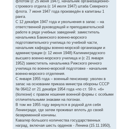
флотом (с 25 июня 1947), начальник организационно-
строевого отдела (с 14 июля 1947) штаба Северного
флота. 7 июня 1947 года произведён в капитаны 1
ранга.
С 12 декабря 1947 года и увольнения в запас – на
ответственной руководящей и преподавательской
работе в ряде учебных заведений: заместитель
начальника Бакинского военно-морского
подготовительного училища по учебной части,
начальник кафедры военно-морской организации и
администрации (с 12 июня 1948) Калининградского
высшего военно-морского училища и (с 21 января
1952) заместитель начальника Рижского речного
училища по военно-морской подготовке - начальник
военно-морского отделения.
С января 1955 года – военный пенсионер: уволен в
запас на основании приказа министра обороны СССР
№ 06412 от 21 декабря 1954 года «по ст. 59 п. «б»
(болезни) с правом ношения военной формы с особыми
отличительными знаками на погонах.
В том же 1955 году вернулся в родной для себя
Ленинграде, где затем проживал вплоть до своей
безвременной кончины.
Кавалер большого количества государственных
наград, включая шесть орденов - Ленина (15.11.1950),