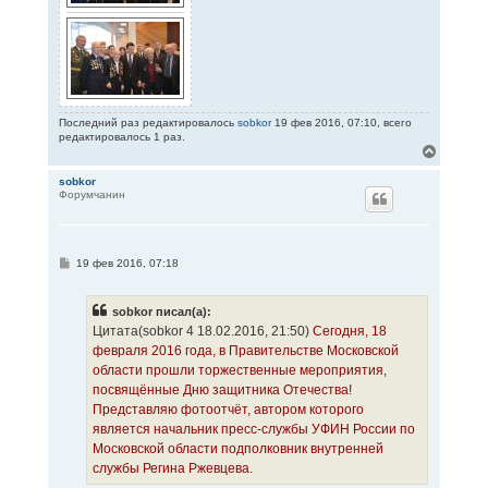
Последний раз редактировалось
sobkor
19 фев 2016, 07:10, всего
редактировалось 1 раз.
В
е
р
sobkor
Форумчанин
н
у
т
ь
с
С
19 фев 2016, 07:18
я
о
к
о
н
б
sobkor писал(а):
щ
а
е
Цитата(sobkor 4 18.02.2016, 21:50)
Сегодня, 18
ч
н
а
февраля 2016 года, в Правительстве Московской
и
л
е
области прошли торжественные мероприятия,
у
посвящённые Дню защитника Отечества!
Представляю фотоотчёт, автором которого
является начальник пресс-службы УФИН России по
Московской области подполковник внутренней
службы Регина Ржевцева.