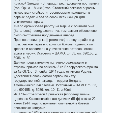
Красной Звезды: «В период преследования противника
(гор. Орша – Минск) тов. Столетний показал образцы
мужества и стойкости. Беспрерывно находился в
первых рядах и вёл за собой всех бойцов для
уничтожения врага.
Умело организовал работу на марше с бойцами б-на
[батальона], воодушевлял их, тем самым обеспечено
было быстрейшее продвижение вперёд.
При появлении пр-ка [противника] в лесу в районе д.
Круглянское первым с группой бойцов поднялся по
тревоге и бросился на уничтожение остававшегося
врага в лесу». Источник – ЦАМО: ф. 33, оп. 690155, д.
5986, л. 50.
Данное представление получило реализацию в
строках приказа по войскам 3-го Белорусского фронта
за № 0871 от 3 ноября 1944 года: от имени Родины
удостоился своей самой первой по чёту
государственной награды – ордена Богдана
Хмельницкого 3-й степени. Источники – ЦАМО: ф. 33,
оп. 690155, д. 5986, лл. 10, 11 и 50об.
Из 173-й стрелковой Оршанская (впоследствии –
вдобавок Краснознамённая) дивизии (III ф) выбыл 22
июля 1944 года по причине полученной в боевой
обстановке контузии.
К февралю 1945 года – заместитель по политической