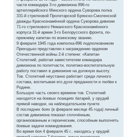
части командира 3-го дивизиона 896-го
артиллерийского Минского ордена Суворова полка
331-й стрелковой Пролетарской Брянско-Смоленской
дважды Краснознамённой ордена Суворова дивизии
71-го стрелкового Неманского Краснознамённого
корпуса 31-й армии 3-го Белорусского фронта, по-
прежнему капитан по воинскому званию.
9 февраля 1945 года комполка-896 подполковником
Приходько представлен к награждению орденом
Отечественной войны 2-й степени: «Капитан
Столетний, работая заместителем командира
дивизиона по политчасти, политико-воспитательную
работу поставил в дивизионе на должную высоту.
Тов. Столетний неустанно работает среди личного
состава, воспитывая его духе преданности и любви к
Родине.
Большую часть своего времени тов. Столетний
находится на боевых позициях батарей, у орудий
прямой наводки, на наблюдательном пункте.
В последних боях (в феврале месяце 45 года) личный
состав дивизиона показал сплочённым,
организованным и героическим, способным выполнять
боевые задачи командования.
Во время боя 4 февраля 45 г., находясь у орудий
прямой наводки 7 батареи, лично руководил