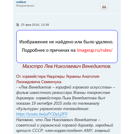
р
sobkor
Форумчанин
н
у
т
ь
с
С
25 фев 2016, 13:58
я
о
к
о
н
б
щ
а
е
ч
н
а
и
л
е
у
Маэстро Лев Николаевич Венедиктов.
От хормейстера Нацоперы Украины Анатолия
Леонидовича Семенчука:
- «Лев Венедиктов – корифей хорового искусства» –
фильм известного режиссера Жанны творчестве
дирижера- хормейстера Льва Венедиктова был
показан 19 октября 2015 года по телеканалу
«Культура» украинского телевидению:
https://youtu.be/juPCDyLj2F0
Напомню, что Лев Николаевич Венедиктов –
советский и украинский хоровой дирижёр, народный
артист СССР, член-корреспондент АМУ; главный