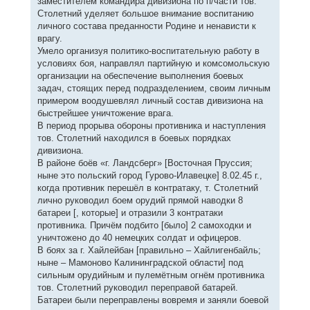
заместителем командира дивизиона по п/части тов.
Столетний уделяет большое внимание воспитанию
личного состава преданности Родине и ненависти к
врагу.
Умело организуя политико-воспитательную работу в
условиях боя, направлял партийную и комсомольскую
организации на обеспечение выполнения боевых
задач, стоящих перед подразделением, своим личным
примером воодушевлял личный состав дивизиона на
быстрейшее уничтожение врага.
В период прорыва обороны противника и наступления
тов. Столетний находился в боевых порядках
дивизиона.
В районе боёв «г. Ландсберг» [Восточная Пруссия;
ныне это польский город Гурово-Илавецке] 8.02.45 г.,
когда противник перешёл в контратаку, т. Столетний
лично руководил боем орудий прямой наводки 8
батареи [, которые] и отразили 3 контратаки
противника. Причём подбито [было] 2 самоходки и
уничтожено до 40 немецких солдат и офицеров.
В боях за г. Хайлейбан [правильно – Хайлигенбайль;
ныне – Мамоново Калининградской области] под
сильным орудийным и пулемётным огнём противника
тов. Столетний руководил переправой батарей.
Батареи были переправлены вовремя и заняли боевой