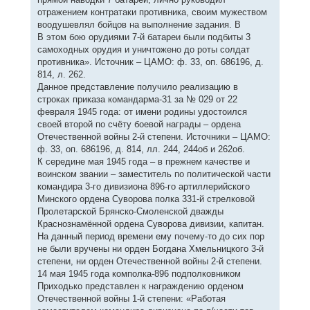
отражением контратаки противника, своим мужеством
воодушевлял бойцов на выполнение задания. В
В этом бою орудиями 7-й батареи были подбиты 3
самоходных орудия и уничтожено до роты солдат
противника». Источник – ЦАМО: ф. 33, оп. 686196, д.
814, л. 262.
Данное представление получило реализацию в
строках приказа командарма-31 за № 029 от 22
февраля 1945 года: от имени родины удостоился
своей второй по счёту боевой награды – ордена
Отечественной войны 2-й степени. Источники – ЦАМО:
ф. 33, оп. 686196, д. 814, лл. 244, 244об и 262об.
К середине мая 1945 года – в прежнем качестве и
воинском звании – заместитель по политической части
командира 3-го дивизиона 896-го артиллерийского
Минского ордена Суворова полка 331-й стрелковой
Пролетарской Брянско-Смоленской дважды
Краснознамённой ордена Суворова дивизии, капитан.
На данный период времени ему почему-то до сих пор
не были вручены ни орден Богдана Хмельницкого 3-й
степени, ни орден Отечественной войны 2-й степени.
14 мая 1945 года комполка-896 подполковником
Приходько представлен к награждению орденом
Отечественной войны 1-й степени: «Работая