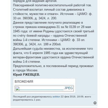
порядок для ведения артогня.
Повседневной политико-воспитательной работой тов.
Столетний воспитал личный состав дивизиона в
стойкости, мужестве и отваге». Источник – ЦАМО: ф.
33 оп. 390306, д. 3424, л. 200.
Данное представление получило реализацию в
строках приказа командарма-31 за № 0139 от 28 мая
1945 года: от имени Родины удостоился своей третьей
по счёту боевой награды – ордена Отечественной
войны 1-й степени. Источники – ЦАМО: ф. 33 оп.
390306, д. 3424, лл. 188 и 200об.
Дальнейшая судьба неизвестна, за исключением того
факта, что 6 апреля 1985 года как здравствующий
ветеран-фронтовик удостоился ордена Отечественной
войны 1-й степени.
Предположительно, в послевоенный период проживал
в городе Москве.
Юрий РЖЕВЦЕВ.
ВЛОЖЕНИЯ
Последний раз редактировалось
sobkor
22 фев 2016, 18:09, всего
редактировалось 1 раз.
В
е