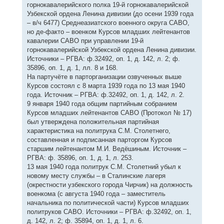
горнокавалерийского полка 19-й горнокавалерийской
Узбекской ордена Ленина дивизии (до осени 1939 года
– в/ч 6477) Среднеазиатского военного округа САВО,
но де-факто – военком Курсов младших лейтенантов
кавалерии САВО при управлении 19-й
горнокавалерийской Узбекской ордена Ленина дивизии.
Источники – РГВА: ф.32492, оп. 1, д. 142, л. 2; ф.
35896, оп. 1, д. 1, лл. 8 и 168.
На партучёте в парторганизации озвученных выше
Курсов состоял с 8 марта 1939 года по 13 мая 1940
года. Источник – РГВА: ф.32492, оп. 1, д. 142, л. 2.
9 января 1940 года общим партийным собранием
Курсов младших лейтенантов САВО (Протокол № 17)
был утверждена положительная партийная
характеристика на политрука С.М. Столетнего,
составленная и подписанная парторгом Курсов
старшим лейтенантом М.И. Ведёшиным. Источник –
РГВА: ф. 35896, оп. 1, д. 1, л. 253.
13 мая 1940 года политрук С.М. Столетний убыл к
новому месту службы – в Сталинские лагеря
(окрестности узбекского города Чирчик) на должность
военкома (с августа 1940 года – заместитель
начальника по политической части) Курсов младших
политруков САВО. Источники – РГВА: ф.32492, оп. 1,
д. 142, л. 2; ф. 35894, оп. 1, д. 1, л. 6.