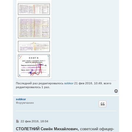
Последний раз редактировалось
sobkor
21 фев 2016, 10:49, всего
редактировалось 1 раз.
В
е
р
sobkor
Форумчанин
н
у
т
ь
с
С
22 фев 2016, 18:04
я
о
к
о
СТОЛЕТНИЙ Семён Михайлович,
советский офицер-
н
б