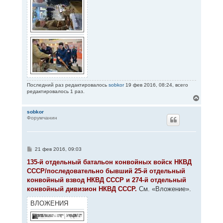
Последний раз редактировалось
sobkor
19 фев 2016, 08:24, всего
редактировалось 1 раз.
В
е
р
sobkor
Форумчанин
н
у
т
ь
с
С
21 фев 2016, 09:03
я
о
к
о
135-й отдельный батальон конвойных войск НКВД
н
б
СССР/последовательно бывший 25-й отдельный
щ
а
е
конвойный взвод НКВД СССР и 274-й отдельный
ч
н
а
конвойный дивизион НКВД СССР.
См. «Вложение».
и
л
е
у
ВЛОЖЕНИЯ