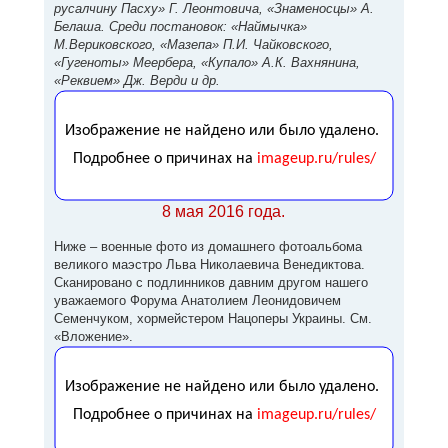
русалчину Пасху» Г. Леонтовича, «Знаменосцы» А.
Белаша. Среди постановок: «Наймычка»
М.Вериковского, «Мазепа» П.И. Чайковского,
«Гугеноты» Меербера, «Купало» А.К. Вахнянина,
«Реквием» Дж. Верди и др.
8 мая 2016 года.
Ниже – военные фото из домашнего фотоальбома
великого маэстро Льва Николаевича Венедиктова.
Сканировано с подлинников давним другом нашего
уважаемого Форума Анатолием Леонидовичем
Семенчуком, хормейстером Нацоперы Украины. См.
«Вложение».