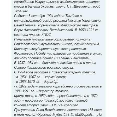
хормейстер Национального академического театра
оперы и балета Украины имени Т. Г. Шевченко, Герой
Украины.
Родился 6 октября 1924 года в Тамбове в
интеллигентной семье регента Николая Яковлевича
Венедиктова, хормейстера Мариинского театра и
Веры Александровны Венедиктовой. В 1953-1991 гг.
состоял членом КПСС.
Начальное музыкальное образование получил в
Борисоглебской музыкальной школе, позже закончил
Киевскую государственную консерваторию.
Фронтовик: Победу над фашизмом приближал в рядах
личного состава одного из военных ансамблей.
В 1947-1954 гг. – дирижёр ансамбля песни и танца
Северо-Кавказского военного округа.
С 1954 года работал в Киевском оперном театре:
- в 1954−1967 гг. – хормейстер;
- в 1967-1970 гг. – дирижёр;
- с 1972 года – главный хормейстер и одновременно в
1986-1991 гг. – директор театра.
Кроме того, с 1959 года – преподаватель, а с 1979
года – профессор Киевской государственной
консерватории имени П.И. Чайковского
При участии Льва Венедиктова поставлено 136 опер,
в том числе: «Ярослав Мудрый» Г.И. Майбороды, «На