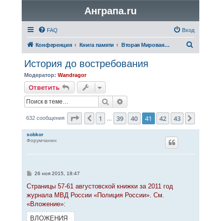
Анграпа.ru
FAQ
Вход
П
Конференция
Книга памяти
Вторая Мировая война
о
История до востребования
и
Модератор:
Wandragor
с
Ответить
к
Поиск
Расширенный поиск
Страница
41
из
43
1
39
40
41
42
43
Пред.
След.
632 сообщения
…
sobkor
Форумчанин
С
26 ноя 2015, 18:47
о
о
Страницы 57-61 августовской книжки за 2011 год
б
журнала МВД России «Полиция России». См.
щ
е
«Вложение»:
н
и
ВЛОЖЕНИЯ
е