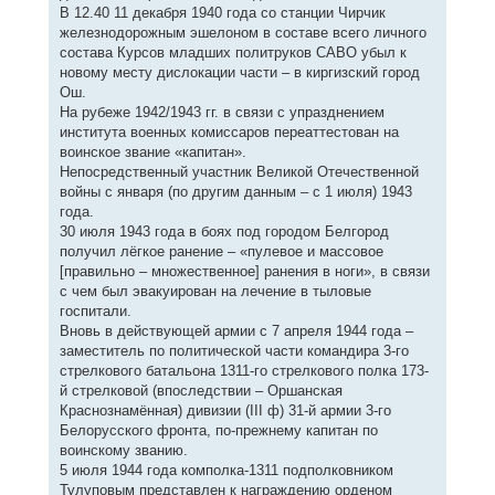
В 12.40 11 декабря 1940 года со станции Чирчик
железнодорожным эшелоном в составе всего личного
состава Курсов младших политруков САВО убыл к
новому месту дислокации части – в киргизский город
Ош.
На рубеже 1942/1943 гг. в связи с упразднением
института военных комиссаров переаттестован на
воинское звание «капитан».
Непосредственный участник Великой Отечественной
войны с января (по другим данным – с 1 июля) 1943
года.
30 июля 1943 года в боях под городом Белгород
получил лёгкое ранение – «пулевое и массовое
[правильно – множественное] ранения в ноги», в связи
с чем был эвакуирован на лечение в тыловые
госпитали.
Вновь в действующей армии с 7 апреля 1944 года –
заместитель по политической части командира 3-го
стрелкового батальона 1311-го стрелкового полка 173-
й стрелковой (впоследствии – Оршанская
Краснознамённая) дивизии (III ф) 31-й армии 3-го
Белорусского фронта, по-прежнему капитан по
воинскому званию.
5 июля 1944 года комполка-1311 подполковником
Тулуповым представлен к награждению орденом