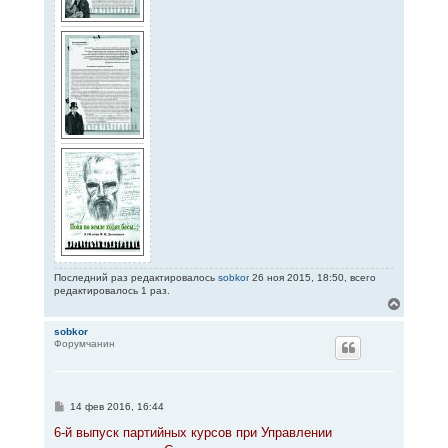
Последний раз редактировалось
sobkor
26 ноя 2015, 18:50, всего
редактировалось 1 раз.
В
е
р
sobkor
Форумчанин
н
у
т
ь
с
С
14 фев 2016, 16:44
я
о
к
о
6-й выпуск партийных курсов при Управлении
н
б