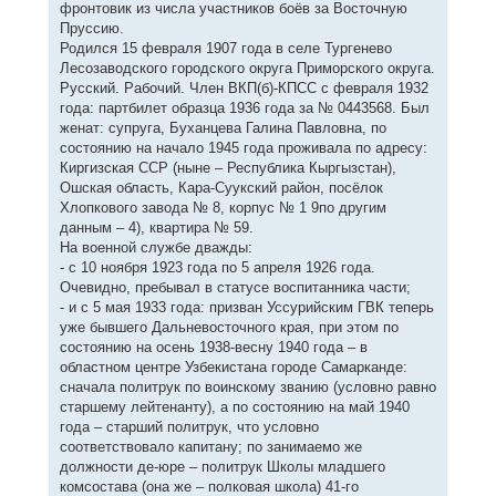
фронтовик из числа участников боёв за Восточную
щ
а
е
Пруссию.
ч
н
а
Родился 15 февраля 1907 года в селе Тургенево
и
л
е
Лесозаводского городского округа Приморского округа.
у
Русский. Рабочий. Член ВКП(б)-КПСС с февраля 1932
года: партбилет образца 1936 года за № 0443568. Был
женат: супруга, Буханцева Галина Павловна, по
состоянию на начало 1945 года проживала по адресу:
Киргизская ССР (ныне – Республика Кыргызстан),
Ошская область, Кара-Суукский район, посёлок
Хлопкового завода № 8, корпус № 1 9по другим
данным – 4), квартира № 59.
На военной службе дважды:
- с 10 ноября 1923 года по 5 апреля 1926 года.
Очевидно, пребывал в статусе воспитанника части;
- и с 5 мая 1933 года: призван Уссурийским ГВК теперь
уже бывшего Дальневосточного края, при этом по
состоянию на осень 1938-весну 1940 года – в
областном центре Узбекистана городе Самарканде:
сначала политрук по воинскому званию (условно равно
старшему лейтенанту), а по состоянию на май 1940
года – старший политрук, что условно
соответствовало капитану; по занимаемо же
должности де-юре – политрук Школы младшего
комсостава (она же – полковая школа) 41-го