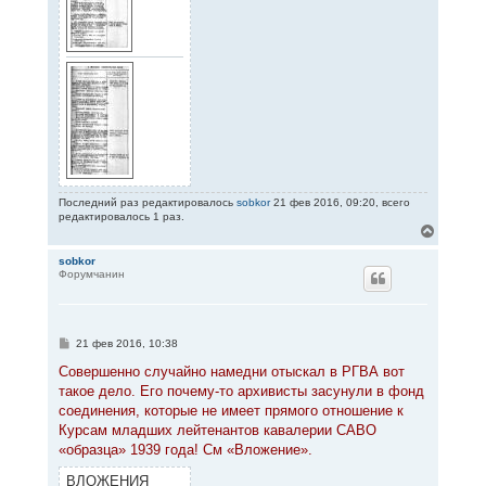
Последний раз редактировалось
sobkor
21 фев 2016, 09:20, всего
редактировалось 1 раз.
В
е
р
sobkor
Форумчанин
н
у
т
ь
с
С
21 фев 2016, 10:38
я
о
к
о
Совершенно случайно намедни отыскал в РГВА вот
н
б
такое дело. Его почему-то архивисты засунули в фонд
щ
а
е
соединения, которые не имеет прямого отношение к
ч
н
а
Курсам младших лейтенантов кавалерии САВО
и
л
е
«образца» 1939 года! См «Вложение».
у
ВЛОЖЕНИЯ