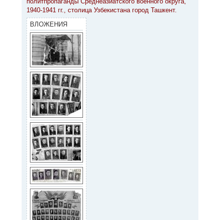
политпропаганды Среднеазиатского военного округа,
щ
а
е
1940-1941 гг., столица Узбекистана город Ташкент.
ч
н
а
и
ВЛОЖЕНИЯ
л
е
у