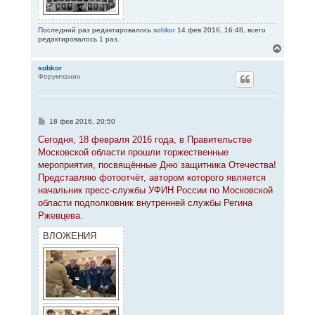
Последний раз редактировалось
sobkor
14 фев 2016, 16:48, всего
редактировалось 1 раз.
В
е
р
sobkor
Форумчанин
н
у
т
ь
с
С
18 фев 2016, 20:50
я
о
к
о
Сегодня, 18 февраля 2016 года, в Правительстве
н
б
Московской области прошли торжественные
щ
а
е
мероприятия, посвящённые Дню защитника Отечества!
ч
н
а
Представляю фотоотчёт, автором которого является
и
л
е
начальник пресс-службы УФИН России по Московской
у
области подполковник внутренней службы Регина
Ржевцева.
ВЛОЖЕНИЯ