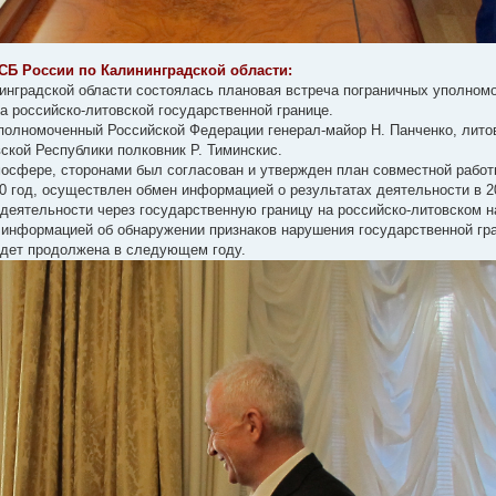
СБ России по Калининградской области:
ининградской области состоялась плановая встреча пограничных уполном
а российско-литовской государственной границе.
полномоченный Российской Федерации генерал-майор Н. Панченко, лит
кой Республики полковник Р. Тиминскис.
мосфере, сторонами был согласован и утвержден план совместной рабо
 год, осуществлен обмен информацией о результатах деятельности в 20
деятельности через государственную границу на российско-литовском н
информацией об обнаружении признаков нарушения государственной гр
удет продолжена в следующем году.