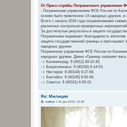
От Пресс-службы Пограничного управления Ф
- Пограничным управлением ФСБ России по Калин
основе было привлечено 14 народных дружин, в 
Всего с начала 2019 года пограничниками совме
различных контрольно-проверочных мероприятий,
За достигнутые результаты в защите государств
Пограничники выражают благодарность жителям 
защиты государственной границы и приглашают в
народных дружин.
Пограничное управление ФСБ России по Калинин
народных дружин. Девиз «Границу охраняет весь
- г. Калининград: 8 (4012) 69-10-30;
- г. Багратионовск: 8 (40156) 6-14-53;
- г. Нестеров: 8 (40144) 9-27-66;
- г. Балтийск: 8 (40145) 6-91-06;
- г. Советск: 8 (40161) 6-50-15.
Re: Милиция
С
sobkor
»
03 дек 2019, 13:28
о
о
б
щ
е
н
и