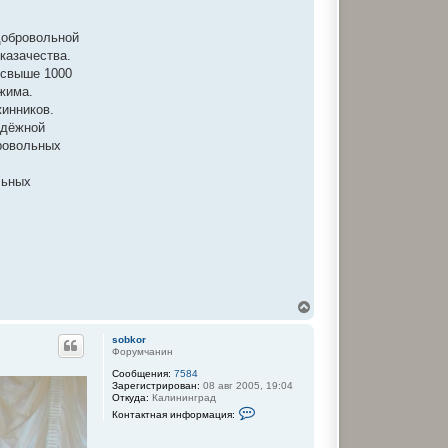
добровольной
казачества.
 свыше 1000
жима.
жинников.
адёжной
бровольных
льных
В
е
р
sobkor
н
Форумчанин
у
Сообщения:
7584
т
Зарегистрирован:
08 авг 2005, 19:04
ь
Откуда:
Калининград
с
К
Контактная информация:
я
о
к
н
т
н