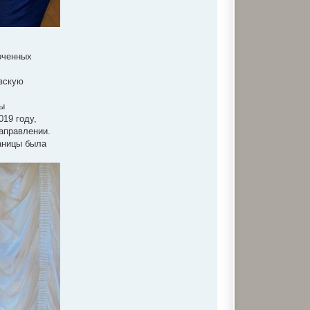
оченных
овскую
ты
19 году,
аправлении.
аницы была