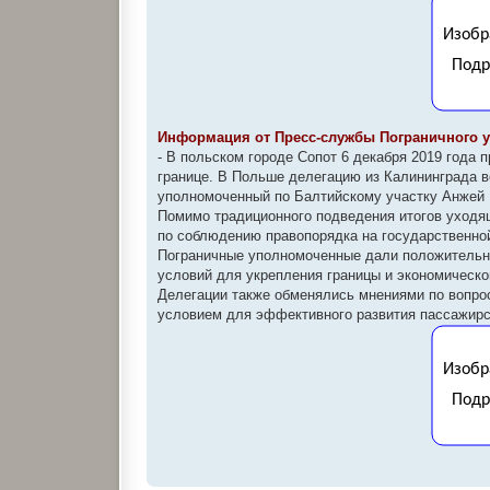
б
щ
е
н
и
е
Информация от Пресс-службы Пограничного у
- В польском городе Сопот 6 декабря 2019 года
границе. В Польше делегацию из Калининграда в
уполномоченный по Балтийскому участку Анжей 
Помимо традиционного подведения итогов уходя
по соблюдению правопорядка на государственной
Пограничные уполномоченные дали положительну
условий для укрепления границы и экономическо
Делегации также обменялись мнениями по вопро
условием для эффективного развития пассажирск