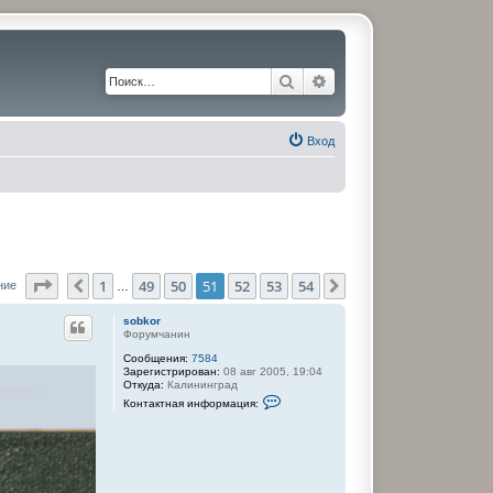
Поиск
Расширенный поиск
Вход
Страница
51
из
54
1
49
50
51
52
53
54
Пред.
След.
ние
…
sobkor
Форумчанин
Сообщения:
7584
Зарегистрирован:
08 авг 2005, 19:04
Откуда:
Калининград
К
Контактная информация:
о
н
т
а
к
т
н