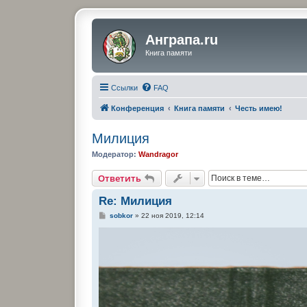
Анграпа.ru
Книга памяти
Ссылки
FAQ
Конференция
Книга памяти
Честь имею!
Милиция
Модератор:
Wandragor
Ответить
Re: Милиция
С
sobkor
»
22 ноя 2019, 12:14
о
о
б
щ
е
н
и
е