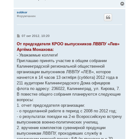
В
е
р
sobkor
Форумчанин
н
у
т
ь
с
С
07 окт 2012, 10:20
я
о
к
о
От председателя КРОО выпускников ЛВВПУ «Лев»
н
б
Артёма Монахова:
щ
а
е
- Уважаемые коллеги!
ч
н
а
Приглашаю принять участие в общем собрании
и
л
е
Калининградской региональной общественной
у
организации выпускников ЛВВПУ «ЛЕВ», которое
начнется в 14 часов 13 октября (суббота) 2012 года в
211 аудитории Калининградского Дома офицеров
флота по адресу: 236022, Калининград, ул. Кирова, 7.
В повестке общего собрания планируются следующие
вопросы:
1. отчет председателя организации:
- о проделанной работе в период с 2008 по 2012 год;
- о результатах поездки на 2-ю Всероссийскую встречу
выпускников военно-политических училищ.
2. вручение комплектов сувенирной продукции
выпускникам ЛВВПУ, проходивших службу в
соединении морской пехоты БФ (выпущенных к 70-