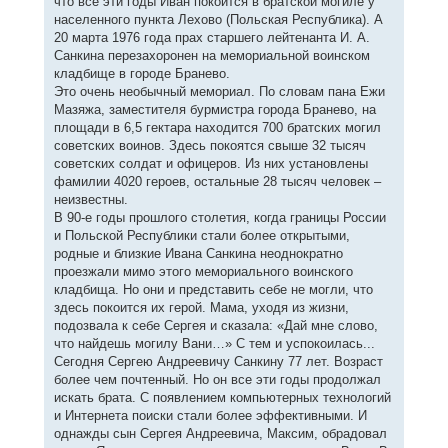
что все эти годы Иван покоится в братской могиле у
населенного пункта Лехово (Польская Республика). А
20 марта 1976 года прах старшего лейтенанта И. А.
Санкина перезахоронен на мемориальной воинском
кладбище в городе Бранево.
Это очень необычный мемориал. По словам пана Ежи
Мазяжа, заместителя бурмистра города Бранево, на
площади в 6,5 гектара находится 700 братских могил
советских воинов. Здесь покоятся свыше 32 тысяч
советских солдат и офицеров. Из них установлены
фамилии 4020 героев, остальные 28 тысяч человек –
неизвестны.
В 90-е годы прошлого столетия, когда границы России
и Польской Республики стали более открытыми,
родные и близкие Ивана Санкина неоднократно
проезжали мимо этого мемориального воинского
кладбища. Но они и представить себе не могли, что
здесь покоится их герой. Мама, уходя из жизни,
подозвала к себе Сергея и сказала: «Дай мне слово,
что найдешь могилу Вани…» С тем и успокоилась...
Сегодня Сергею Андреевичу Санкину 77 лет. Возраст
более чем почтенный. Но он все эти годы продолжал
искать брата. С появлением компьютерных технологий
и Интернета поиски стали более эффективными. И
однажды сын Сергея Андреевича, Максим, обрадовал