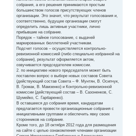
собрания, а его решения принимаются простым
большинством голосов присутствующих членов
организации. Это значит, что результат голосования и,
соответственно, будущее организации смогут
определить лишь активные участники, лично
прибывшие на собрание.
Порядок – тайное голосование, с выдачей
маркированных бюллетеней участникам.
Подсчет голосов – осуществляется контрольно-
ревизионной комиссией (либо специально избранной на
собрании), результат оформляется актом,
озвучивается председателем комиссии.
2. по инициативе нового председателя может быть
поставлен вопрос о выборе новых составов Совета
(действующий состав Совета – Ф. Мунтян, В. Осипчук,
В. Громак, В. Мамзенко) и Контрольно-ревизионной
комиссии (действующий состав – В. Сазоненков, С.
Шумейко, С. Гарбаренко).
В оставшееся до собрания время, кандидатам
предлагается провести организационные собрания с
инициативными группами и обеспечить явку своих
сторонников на собрание.
Кроме того, до 18 октября 2012 года для размещения
на сайте с целью ознакомления членами организации
Сергея Николаевича Гарбаренко и Александра