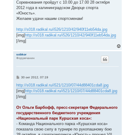
Соревнования пройдут с 10.00 до 17.00 28 октября
2012 года в калининградском Дворце спорта
«Юность».
Желаем удачи нашим спортсменам!
http://s018.radikal.ru/i526/1210/42/940f11eb54da.jpg
[img]
http://s018.radikal.ru/i526/1210/42/940f11eb54da.jpg
[/img]
В
е
р
sobkor
Форумчанин
н
у
т
ь
с
С
30 окт 2012, 07:19
я
о
к
о
http://s018.radikal.ru/i521/1210/07/44d88401cda8.jpg
н
б
[img]
http://s018.radikal.ru/i521/1210/07/44d88401cda8.jpg
щ
а
е
[/img]
ч
н
а
и
л
е
От Ольги Барбофф, пресс-секретаря Федерального
у
государственного бюджетного учреждения
«Национальный парк Куршская коса»:
- Команда Национального парка «Куршская коса»
показала свою силу в турнире по рукопашному бою
28 октября, в спорткомплексе «Юность» прошел VII