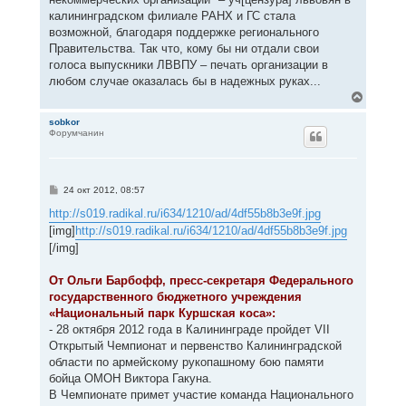
калининградском филиале РАНХ и ГС стала
возможной, благодаря поддержке регионального
Правительства. Так что, кому бы ни отдали свои
голоса выпускники ЛВВПУ – печать организации в
любом случае оказалась бы в надежных руках...
В
е
р
sobkor
Форумчанин
н
у
т
ь
с
С
24 окт 2012, 08:57
я
о
к
о
http://s019.radikal.ru/i634/1210/ad/4df55b8b3e9f.jpg
н
б
[img]
http://s019.radikal.ru/i634/1210/ad/4df55b8b3e9f.jpg
щ
а
е
[/img]
ч
н
а
и
л
е
От Ольги Барбофф, пресс-секретаря Федерального
у
государственного бюджетного учреждения
«Национальный парк Куршская коса»:
- 28 октября 2012 года в Калининграде пройдет VII
Открытый Чемпионат и первенство Калининградской
области по армейскому рукопашному бою памяти
бойца ОМОН Виктора Гакуна.
В Чемпионате примет участие команда Национального