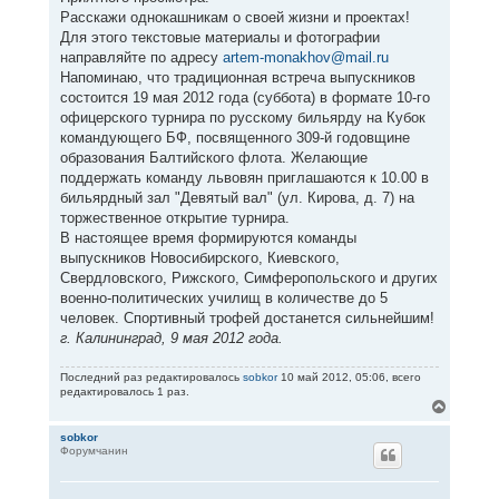
Расскажи однокашникам о своей жизни и проектах!
Для этого текстовые материалы и фотографии
направляйте по адресу
artem-monakhov@mail.ru
Напоминаю, что традиционная встреча выпускников
состоится 19 мая 2012 года (суббота) в формате 10-го
офицерского турнира по русскому бильярду на Кубок
командующего БФ, посвященного 309-й годовщине
образования Балтийского флота. Желающие
поддержать команду львовян приглашаются к 10.00 в
бильярдный зал "Девятый вал" (ул. Кирова, д. 7) на
торжественное открытие турнира.
В настоящее время формируются команды
выпускников Новосибирского, Киевского,
Свердловского, Рижского, Симферопольского и других
военно-политических училищ в количестве до 5
человек. Спортивный трофей достанется сильнейшим!
г. Калининград, 9 мая 2012 года.
Последний раз редактировалось
sobkor
10 май 2012, 05:06, всего
редактировалось 1 раз.
В
е
р
sobkor
Форумчанин
н
у
т