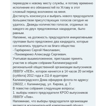
л
е
переводом к новому месту службы, и потому временно
у
исполнение его обязанностей по Уставу в этот
сложный период возложено на меня.
Достигнуть консенсуса и выбрать нового председателя
большинством присутствующих голосов сегодня не
удалось. Дважды количество голосов, отданных за
каждого из двух предложенных кандидатов, было
равным.
Напомню, на должность председателя инициативными
группами было предложено два кандидата, которые
согласились трудиться на благо общества:
- Гарбаренко Сергей Николаевич;
- Пономаренко Александр Сергеевич.
Учитывая вышеизложенное, приглашаю принять
участие в общем собрании Калининградской
региональной общественной организации выпускников
ЛВВПУ «ЛЕВ», которое начнется в 14 часов 20 октября
(суббота) 2012 года в 211-й аудитории
Калининградского Дома офицеров флота по адресу:
236022, г. Калининград, ул. Кирова, д. 7.
В повестке собрания следующие вопросы:
1. выборы нового председателя КРОО выпускников
ЛВВПУ «Лев».
Напоминаю, что выборы председателя организации
является исключительной компетенцией общего