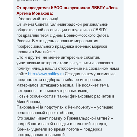
я
о
к
о
От председателя КРОО выпускников ЛВВПУ «Лев»
н
б
Артёма Монахова:
щ
а
е
- Уважаемый товарищ!
ч
н
а
От имени Совета Калининградской региональной
и
л
е
общественной организации выпускников ЛВВПУ
у
поздравляю тебя с днем Военно-морского флота
России. В этот день основные мероприятия
профессионального праздника военных моряков
прошли в Балтийске.
Это и другие, не менее интересные события,
участниками которых стали выпускники львовского
политучилища нашли отображение на созданном нами
сайте
http://www.baltlev.ru
Сегодня вашему вниманию
предлагается подборка наиболее интересных
материалов истекшего месяца. Не иссякнет тема
ветеранов – в поиске утерянных имен;
Новые особенности и тайны финансовых расчетов в
Минобороны;
Панорама «На подступах к Кенигсбергу» – успешно
реализованный проект «Льва»;
Кто замалчивает правду о Грюнвальдской битве? –
подробности нашей поездки в польский городок;
Кое-как уцелели во время потопа – поддержи
пострадавших товарищей;