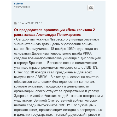
р
sobkor
Форумчанин
н
у
т
ь
с
С
18 ноя 2012, 21:13
я
о
к
о
От председателя организации «Лев» капитана 2
н
б
ранга запаса Александра Пономаренко:
щ
а
е
- Сегодня выпускники Львовского училища отмечают
ч
н
а
знаменательную дату - день образования альма-
и
л
е
матер. Это случилось 18 ноября 1939 года, когда на
у
основании Директивы Генерального штаба РККА
создано военно-политическое училище с дислокацией
в городе Брянске — Брянское военно-политическое
училище (правопреемником которого стало ЛВВПУ).
С тех пор 18 ноября стал праздничным для всех
выпускников ЛВВПУ... В этот день особенно приятно
обратиться со словами благодарности к коллегам,
которые оказывают поддержку в деятельности
организации, способствуют ее процветанию и успеху.
Здоровья и любви близких людей - желаю ветеранам и
участникам Великой Отечественной войны, которых
немало среди выпускников ЛВВПУ. Сослуживцам и
однокашникам, проживающим сегодня в сопредельных
и дальних государствах - теплый дружеский привет и