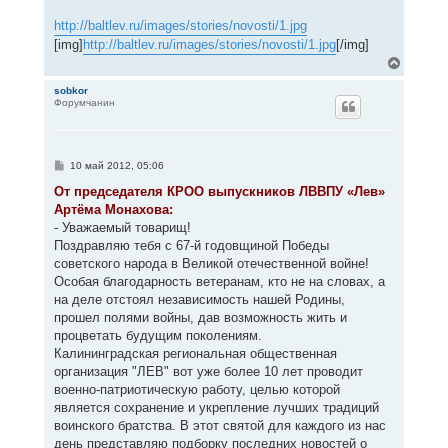
http://baltlev.ru/images/stories/novosti/1.jpg
[img]
http://baltlev.ru/images/stories/novosti/1.jpg
[/img]
В
е
р
sobkor
Форумчанин
н
у
т
ь
с
С
10 май 2012, 05:06
я
о
к
о
От председателя КРОО выпускников ЛВВПУ «Лев»
н
б
Артёма Монахова:
щ
а
е
- Уважаемый товарищ!
ч
н
а
Поздравляю тебя с 67-й годовщиной Победы
и
л
е
советского народа в Великой отечественной войне!
у
Особая благодарность ветеранам, кто не на словах, а
на деле отстоял независимость нашей Родины,
прошел полями войны, дав возможность жить и
процветать будущим поколениям.
Калининградская региональная общественная
организация "ЛЕВ" вот уже более 10 лет проводит
военно-патриотическую работу, целью которой
является сохранение и укрепление лучших традиций
воинского братства. В этот святой для каждого из нас
день представляю подборку последних новостей о