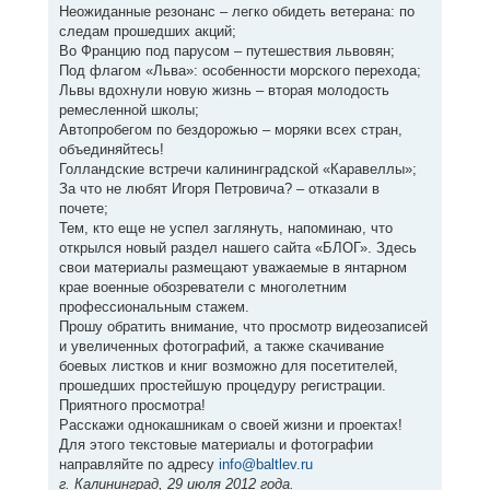
Неожиданные резонанс – легко обидеть ветерана: по
следам прошедших акций;
Во Францию под парусом – путешествия львовян;
Под флагом «Льва»: особенности морского перехода;
Львы вдохнули новую жизнь – вторая молодость
ремесленной школы;
Автопробегом по бездорожью – моряки всех стран,
объединяйтесь!
Голландские встречи калининградской «Каравеллы»;
За что не любят Игоря Петровича? – отказали в
почете;
Тем, кто еще не успел заглянуть, напоминаю, что
открылся новый раздел нашего сайта «БЛОГ». Здесь
свои материалы размещают уважаемые в янтарном
крае военные обозреватели с многолетним
профессиональным стажем.
Прошу обратить внимание, что просмотр видеозаписей
и увеличенных фотографий, а также скачивание
боевых листков и книг возможно для посетителей,
прошедших простейшую процедуру регистрации.
Приятного просмотра!
Расскажи однокашникам о своей жизни и проектах!
Для этого текстовые материалы и фотографии
направляйте по адресу
info@baltlev.ru
г. Калининград, 29 июля 2012 года.