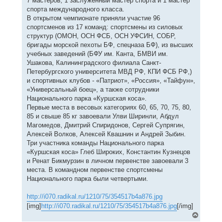
7 мастеров, 1 заслуженный мастер спорта и 1 мастер
спорта международного класса.
В открытом чемпионате приняли участие 96
спортсменов из 17 команд: спортсмены из силовых
структур (ОМОН, ОСН ФСБ, ОСН УФСИН, СОБР,
бригады морской пехоты БФ, спецназа БФ), из высших
учебных заведений (БФУ им. Канта, БМВИ им.
Ушакова, Калининградского филиала Санкт-
Петербургского университета МВД РФ, КПИ ФСБ РФ,)
и спортивных клубов - «Патриот», «Россия», «Тайфун»,
«Универсальный боец», а также сотрудники
Национального парка «Куршская коса».
Первые места в весовых категориях 60, 65, 70, 75, 80,
85 и свыше 85 кг завоевали Улви Ширинли, Абдул
Магомедов, Дмитрий Спиридонов, Сергей Супрягин,
Алексей Волков, Алексей Квашнин и Андрей Зыбин.
Три участника команды Национального парка
«Куршская коса» Глеб Широких, Константин Кузнецов
и Ренат Бикмурзин в личном первенстве завоевали 3
места. В командном первенстве спортсмены
Национального парка были четвертыми.
http://i070.radikal.ru/1210/75/354517b4a876.jpg
[img]
http://i070.radikal.ru/1210/75/354517b4a876.jpg
[/img]
В
е