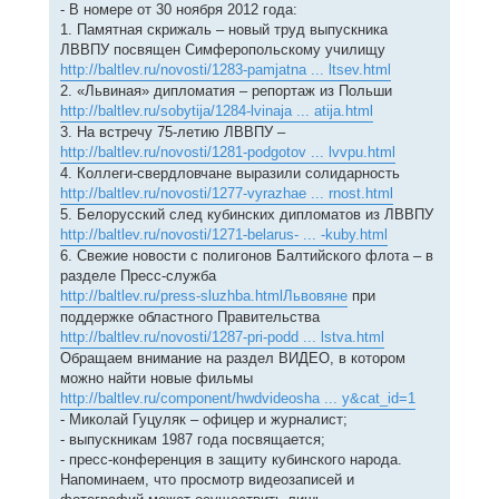
е
- В номере от 30 ноября 2012 года:
ч
н
а
1. Памятная скрижаль – новый труд выпускника
и
л
е
ЛВВПУ посвящен Симферопольскому училищу
у
http://baltlev.ru/novosti/1283-pamjatna ... ltsev.html
2. «Львиная» дипломатия – репортаж из Польши
http://baltlev.ru/sobytija/1284-lvinaja ... atija.html
3. На встречу 75-летию ЛВВПУ –
http://baltlev.ru/novosti/1281-podgotov ... lvvpu.html
4. Коллеги-свердловчане выразили солидарность
http://baltlev.ru/novosti/1277-vyrazhae ... rnost.html
5. Белорусский след кубинских дипломатов из ЛВВПУ
http://baltlev.ru/novosti/1271-belarus- ... -kuby.html
6. Свежие новости с полигонов Балтийского флота – в
разделе Пресс-служба
http://baltlev.ru/press-sluzhba.htmlЛьвовяне
при
поддержке областного Правительства
http://baltlev.ru/novosti/1287-pri-podd ... lstva.html
Обращаем внимание на раздел ВИДЕО, в котором
можно найти новые фильмы
http://baltlev.ru/component/hwdvideosha ... y&cat_id=1
- Миколай Гуцуляк – офицер и журналист;
- выпускникам 1987 года посвящается;
- пресс-конференция в защиту кубинского народа.
Напоминаем, что просмотр видеозаписей и