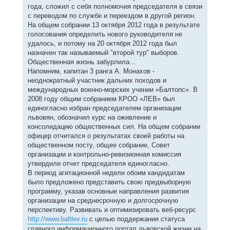
н
а
года, сложил с себя полномочия председателя в связи
и
л
е
с переводом по службе и переездом в другой регион.
у
На общем собрании 13 октября 2012 года в результате
голосования определить нового руководителя не
удалось, и потому на 20 октября 2012 года был
назначен так называемый "второй тур" выборов.
Общественная жизнь забурлила...
Напомним, капитан 3 ранга А. Монахов -
неоднократный участник дальних походов и
международных военно-морских учении «Балтопс». В
2008 году общим собранием КРОО «ЛЕВ» был
единогласно избран председателем организации
львовян, обозначил курс на оживление и
консолидацию общественных сил. На общем собрании
офицер отчитался о результатах своей работы на
общественном посту, общее собрание, Совет
организации и контрольно-ревизионная комиссия
утвердили отчет председателя единогласно.
В период агитационной недели обоим кандидатам
было предложено представить свою предвыборную
программу, указав основные направления развития
организации на среднесрочную и долгосрочную
перспективу. Развивать и оптимизировать веб-ресурс
http://www.baltlev.ru
с целью поддержания статуса
главного информационного портал львовской жизни на