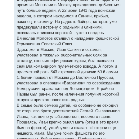
время из Монголии в Москву приходилось добираться
чуть больше недели. А 22 июня 1941 года воинский
эшелон, в котором находился и Санкин, прибыл,
наконец, в столицу. Но радость бойцов, которые уже
предвкушали встречу с родными и близкими,
оказалась слишком короткой – уже в полдень
Вячеслав Молотов объявил о нападении фашистской
Германии на Советский Союз.
Здесь же, в Москве, Иван Санкин и остался,
участвовал в тяжелых оборонительных боях за
столицу, окончил офицерские курсы, был назначен
сначала командиром пулеметного взвода. А потом и
пулеметной роты 343 стрелковой дивизии 50-й армии.
С боями прошел от Москвы до Восточной Пруссии,
участвовал в операции «Багратион» по освобождению
Белоруссии, сражался под Ленинградом. В районе
Нарвы был ранен, после излечения получил короткий
отпуск и приехал навестить родных.
В семье было семеро детей, но особенно не отходил
от старшего брата девятилетний Сергей. Он запомнил
Ивана, как вечно улыбающегося, веселого парня.
Прощаясь, Иван крепко обнял мать (отец в это время
был на фронте), улыбнулся и сказал: «Потерпи еще
немного, мама. Мы уже гоним фашиста по его
территории. Войне скоро конец. Я обязательно