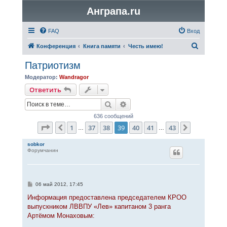
Анграпа.ru
FAQ
Вход
П
Конференция
Книга памяти
Честь имею!
о
Патриотизм
и
Модератор:
Wandragor
с
Ответить
к
Поиск
Расширенный поиск
636 сообщений
Страница
39
из
43
1
37
38
39
40
41
43
Пред.
След.
…
…
sobkor
Форумчанин
С
06 май 2012, 17:45
о
о
Информация предоставлена председателем КРОО
б
выпускником ЛВВПУ «Лев» капитаном 3 ранга
щ
е
Артёмом Монаховым:
н
и