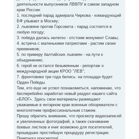
деятельности выпускников ЛВВПУ в самом западном
крае России:
1. последний парад адмирала Чиркова - командующий
БФ убывает в Москву;
2. львовяне против Горсовета - парад состоится в
любую погоду;
3. победа далась нелегко - отстоим монумент Славы;
4. встреча с маленькими патриотами - растим своих
преемников;
5. по примеру балтийских львовян - на пути к
объединению;
6. герой не остался безымянным - репортаж о
международной акции КРОО "ЛЕВ";
7. фронтовики три года бились: на площади будет
Орден Победы.
Тем, кто еще не успел познакомиться, напоминаю, что
бесперебойно заработал новый раздел нашего сайта
«БЛОГ». Здесь свои материалы размещают
уважаемые в янтарном крае военные обозреватели с
многолетним профессиональным стажем.
Прошу обратить внимание, что просмотр видеозаписей
и увеличенных фотографий, а также скачивание
боевых листков и книг возможно для посетителей,
прошедших простейшую процедуру регистрации.
Приятного просмотра!