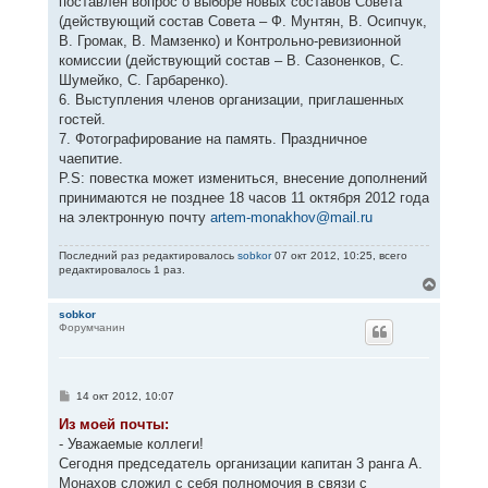
поставлен вопрос о выборе новых составов Совета
(действующий состав Совета – Ф. Мунтян, В. Осипчук,
В. Громак, В. Мамзенко) и Контрольно-ревизионной
комиссии (действующий состав – В. Сазоненков, С.
Шумейко, С. Гарбаренко).
6. Выступления членов организации, приглашенных
гостей.
7. Фотографирование на память. Праздничное
чаепитие.
P.S: повестка может измениться, внесение дополнений
принимаются не позднее 18 часов 11 октября 2012 года
на электронную почту
artem-monakhov@mail.ru
Последний раз редактировалось
sobkor
07 окт 2012, 10:25, всего
редактировалось 1 раз.
В
е
р
sobkor
Форумчанин
н
у
т
ь
с
С
14 окт 2012, 10:07
я
о
к
о
Из моей почты:
н
б
- Уважаемые коллеги!
щ
а
е
Сегодня председатель организации капитан 3 ранга А.
ч
н
а
Монахов сложил с себя полномочия в связи с
и