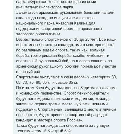
парка «Куршская коса», состоящая из семи
внештатных инспекторов парка.
Заниматься армейским рукопашным боем они начали
около года назад по инициативе директора
национального парка Анатолия Калина для
поддержания спортивной формы и пропаганды
здорового образа жизни.
Возраст наших спортсменов от 18 до 25 лет. Все наши
спортсмены являются кандидатами в мастера спорта
по различным видам спорта, таким как: вольная
борьба, греко-римская борьба, самбо, кикбоксинг и
спортивный рукопашный бой, но в соревнованиях по
армейскому рукопашному бою они принимают участие
в первый раз.
Спортсмены выступают в семи весовых категориях 60,
65, 70, 75, 80, 85 кг и свыше 85 кг.
По итогам боев будут выявлены победители в личном
и командном первенстве. Спортсмены-победители
будут награждены грамотами и медалями, команды,
занявшие первое-третье места -кубками, ценными
подарками. Спортсменам, занявшим 1 место в личном
первенстве, будет присвоен спортивный разряд «
кандидат в мастера спорта России».
Также будут награждаться спортсмены за лучшую
технику и самый быстрый бой.