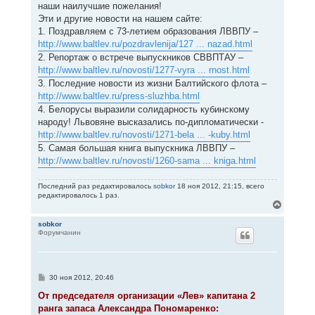
наши наилучшие пожелания!
Эти и другие новости на нашем сайте:
1. Поздравляем с 73-летием образования ЛВВПУ –
http://www.baltlev.ru/pozdravlenija/127 ... nazad.html
2. Репортаж о встрече выпускников СВВПТАУ –
http://www.baltlev.ru/novosti/1277-vyra ... rnost.html
3. Последние новости из жизни Балтийского флота –
http://www.baltlev.ru/press-sluzhba.html
4. Белорусы выразили солидарность кубинскому
народу! Львовяне высказались по-дипломатически -
http://www.baltlev.ru/novosti/1271-bela ... -kuby.html
5. Самая большая книга выпускника ЛВВПУ –
http://www.baltlev.ru/novosti/1260-sama ... kniga.html
Последний раз редактировалось
sobkor
18 ноя 2012, 21:15, всего
редактировалось 1 раз.
В
е
р
sobkor
Форумчанин
н
у
т
ь
с
С
30 ноя 2012, 20:46
я
о
к
о
От председателя организации «Лев» капитана 2
н
б
ранга запаса Александра Пономаренко:
щ
а