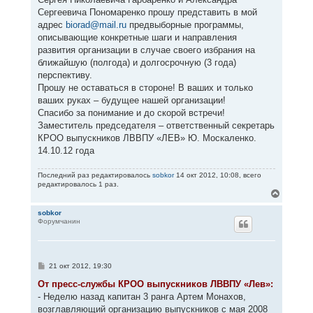
Сергеевича Пономаренко прошу представить в мой
адрес
biorad@mail.ru
предвыборные программы,
описывающие конкретные шаги и направления
развития организации в случае своего избрания на
ближайшую (полгода) и долгосрочную (3 года)
перспективу.
Прошу не оставаться в стороне! В ваших и только
ваших руках – будущее нашей организации!
Спасибо за понимание и до скорой встречи!
Заместитель председателя – ответственный секретарь
КРОО выпускников ЛВВПУ «ЛЕВ» Ю. Москаленко.
14.10.12 года
Последний раз редактировалось
sobkor
14 окт 2012, 10:08, всего
редактировалось 1 раз.
В
е
р
sobkor
Форумчанин
н
у
т
ь
с
С
21 окт 2012, 19:30
я
о
к
о
От пресс-службы КРОО выпускников ЛВВПУ «Лев»:
н
б
- Неделю назад капитан 3 ранга Артем Монахов,
щ
а
е
возглавляющий организацию выпускников с мая 2008
ч