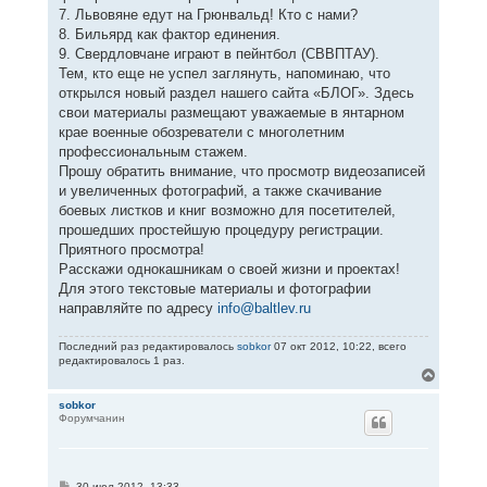
7. Львовяне едут на Грюнвальд! Кто с нами?
8. Бильярд как фактор единения.
9. Свердловчане играют в пейнтбол (СВВПТАУ).
Тем, кто еще не успел заглянуть, напоминаю, что
открылся новый раздел нашего сайта «БЛОГ». Здесь
свои материалы размещают уважаемые в янтарном
крае военные обозреватели с многолетним
профессиональным стажем.
Прошу обратить внимание, что просмотр видеозаписей
и увеличенных фотографий, а также скачивание
боевых листков и книг возможно для посетителей,
прошедших простейшую процедуру регистрации.
Приятного просмотра!
Расскажи однокашникам о своей жизни и проектах!
Для этого текстовые материалы и фотографии
направляйте по адресу
info@baltlev.ru
Последний раз редактировалось
sobkor
07 окт 2012, 10:22, всего
редактировалось 1 раз.
В
е
р
sobkor
Форумчанин
н
у
т
ь
с
С
30 июл 2012, 13:33