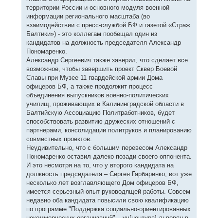
территории России и основного модуля военной
информации регионального масштаба (во
взаимодействии с пресс-службой БФ и газетой «Страж
Балтики») - это коллегам пообещал один из
кандидатов на должность председателя Александр
Пономаренко.
Александр Сергеевич также заверил, что сделает все
возможное, чтобы завершить проект Сквер Боевой
Славы при Музее 11 гвардейской армии Дома
офицеров БФ, а также продолжит процесс
объединения выпускников военно-политических
училищ, проживающих в Калининградской области в
Балтийскую Ассоциацию Политработников, будет
способствовать развитию дружеских отношений с
партнерами, консолидации политруков и планированию
совместных проектов.
Неудивительно, что с большим перевесом Александр
Пономаренко оставил далеко позади своего оппонента.
И это несмотря на то, что у второго кандидата на
должность председателя – Сергея Гарбаренко, вот уже
несколько лет возглавляющего Дом офицеров БФ,
имеется серьезный опыт руководящей работы. Совсем
недавно оба кандидата повысили свою квалификацию
по программе "Поддержка социально-ориентированных
некоммерческих организаций" – уч[цензура] львовян в