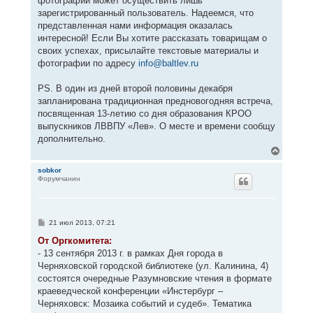
фотографий может осуществить лишь
зарегистрированный пользователь. Надеемся, что
представленная нами информация оказалась
интересной! Если Вы хотите рассказать товарищам о
своих успехах, присылайте текстовые материалы и
фотографии по адресу
info@baltlev.ru
PS. В один из дней второй половины декабря
запланирована традиционная предновогодняя встреча,
посвященная 13-летию со дня образования КРОО
выпускников ЛВВПУ «Лев». О месте и времени сообщу
дополнительно.
В
е
р
sobkor
Форумчанин
н
у
т
ь
с
С
21 июл 2013, 07:21
я
о
к
о
От Оргкомитета:
н
б
- 13 сентября 2013 г. в рамках Дня города в
щ
а
е
Черняховской городской библиотеке (ул. Калинина, 4)
ч
н
а
состоятся очередные Разумновские чтения в формате
и
л
е
краеведческой конференции «Инстербург –
у
Черняховск: Мозаика событий и судеб». Тематика