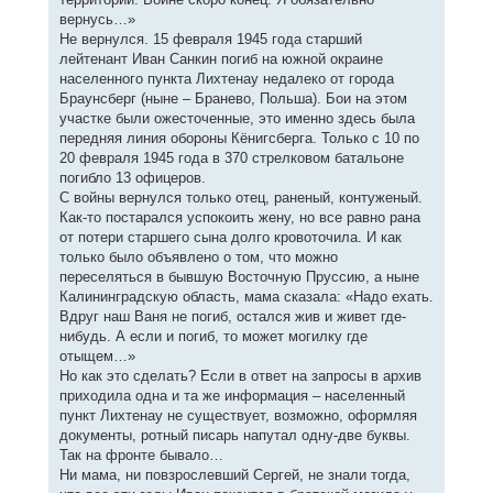
вернусь…»
Не вернулся. 15 февраля 1945 года старший
лейтенант Иван Санкин погиб на южной окраине
населенного пункта Лихтенау недалеко от города
Браунсберг (ныне – Бранево, Польша). Бои на этом
участке были ожесточенные, это именно здесь была
передняя линия обороны Кёнигсберга. Только с 10 по
20 февраля 1945 года в 370 стрелковом батальоне
погибло 13 офицеров.
С войны вернулся только отец, раненый, контуженый.
Как-то постарался успокоить жену, но все равно рана
от потери старшего сына долго кровоточила. И как
только было объявлено о том, что можно
переселяться в бывшую Восточную Пруссию, а ныне
Калининградскую область, мама сказала: «Надо ехать.
Вдруг наш Ваня не погиб, остался жив и живет где-
нибудь. А если и погиб, то может могилку где
отыщем…»
Но как это сделать? Если в ответ на запросы в архив
приходила одна и та же информация – населенный
пункт Лихтенау не существует, возможно, оформляя
документы, ротный писарь напутал одну-две буквы.
Так на фронте бывало…
Ни мама, ни повзрослевший Сергей, не знали тогда,