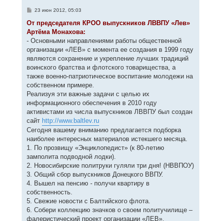
ь
с
С
23 июн 2012, 05:03
я
о
к
о
От председателя КРОО выпускников ЛВВПУ «Лев»
н
б
Артёма Монахова:
щ
а
е
- Основными направлениями работы общественной
ч
н
а
организации «ЛЕВ» с момента ее создания в 1999 году
и
л
е
являются сохранение и укрепление лучших традиций
у
воинского братства и флотского товарищества, а
также военно-патриотическое воспитание молодежи на
собственном примере.
Реализуя эти важные задачи с целью их
информационного обеспечения в 2010 году
активистами из числа выпускников ЛВВПУ был создан
сайт
http://www.baltlev.ru
Сегодня вашему вниманию предлагается подборка
наиболее интересных материалов истекшего месяца.
1. По прозвищу «Энциклопедист» (к 80-летию
замполита подводной лодки).
2. Новосибирские политруки гуляли три дня! (НВВПОУ)
3. Общий сбор выпускников Донецкого ВВПУ.
4. Вышел на пенсию - получи квартиру в
собственность.
5. Свежие новости с Балтийского флота.
6. Собери коллекцию значков о своем политучилище –
фалеристический проект организации «ЛЕВ».