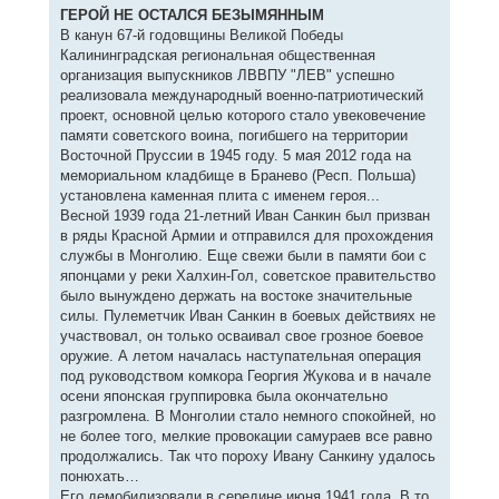
е
ГЕРОЙ НЕ ОСТАЛСЯ БЕЗЫМЯННЫМ
В канун 67-й годовщины Великой Победы
Калининградская региональная общественная
организация выпускников ЛВВПУ "ЛЕВ" успешно
реализовала международный военно-патриотический
проект, основной целью которого стало увековечение
памяти советского воина, погибшего на территории
Восточной Пруссии в 1945 году. 5 мая 2012 года на
мемориальном кладбище в Бранево (Респ. Польша)
установлена каменная плита с именем героя...
Весной 1939 года 21-летний Иван Санкин был призван
в ряды Красной Армии и отправился для прохождения
службы в Монголию. Еще свежи были в памяти бои с
японцами у реки Халхин-Гол, советское правительство
было вынуждено держать на востоке значительные
силы. Пулеметчик Иван Санкин в боевых действиях не
участвовал, он только осваивал свое грозное боевое
оружие. А летом началась наступательная операция
под руководством комкора Георгия Жукова и в начале
осени японская группировка была окончательно
разгромлена. В Монголии стало немного спокойней, но
не более того, мелкие провокации самураев все равно
продолжались. Так что пороху Ивану Санкину удалось
понюхать…
Его демобилизовали в середине июня 1941 года. В то