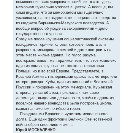
поминовения всех умерших и погибших, в этот день
мемориал буквально утопает в цветах. А вообще, вы
сами видите, что за мемориалом мы тщательно
ухаживаем, на это выделяются специальные средства
из бюджета Варминьско-Мазурского воеводства. А
вообще вопрос об уходе за захоронениями – дело
государственного уровня.
Сразу же после крушения социалистической системы
находились горячие головы, которые предлагали
разровнять мемориал с землей и даже построить на
этом месте жилые здания. Но голос разума
восторжествовал, мы гордимся тем, что этот комплекс
один из самых крупных не только на территории
Польши, но и во всей Европе. Представляете, в
Красной Армии с гитлеровцами сражались четверо или
пятеро граждан Кубы, один из них погиб в Восточной
Пруссии и похоронен на этом мемориале. Кубинская
сторона, узнав об этом, прислала к нам свою
делегацию, выделила деньги на то, чтобы в одном из
поселков нашего воеводства была построена школа,
названная именем погибшего героя.
…Покидали мы Бранево с чувством исполненного
долга. Еще один фронтовик Великой Отечественной
войны обрел свое лицо и имя…
Юрий МОСКАЛЕНКО.