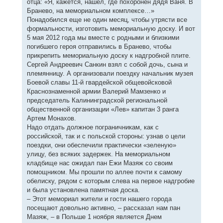
отца: «Я, кажется, нашел, где похоронен дядя Ваня. В
Бранево, на мемориальном комплексе…»
Понадобился еще не один месяц, чтобы утрясти все
формальности, изготовить мемориальную доску. И вот
5 мая 2012 года мы вместе с родными и близкими
погибшего героя отправились в Бранево, чтобы
прикрепить мемориальную доску к надгробной плите.
Сергей Андреевич Санкин взял с собой дочь, сына и
племянницу. А организовали поездку начальник музея
Боевой славы 11-й гвардейской общевойсковой
Краснознаменной армии Валерий Мамзенко и
председатель Калининградской региональной
общественной организации «Лев» капитан 3 ранга
Артем Монахов.
Надо отдать должное пограничникам, как с
российской, так и с польской стороны: узнав о цели
поездки, они обеспечили практически «зеленую»
улицу, без всяких задержек. На мемориальном
кладбище нас ожидал пан Ежи Мазяж со своим
помощником. Мы прошли по аллее почти к самому
обелиску, рядом с которым слева на первое надгробие
и была установлена памятная доска.
– Этот мемориал жители и гости нашего города
посещают довольно активно, – рассказал нам пан
Мазяж, – в Польше 1 ноября является Днем