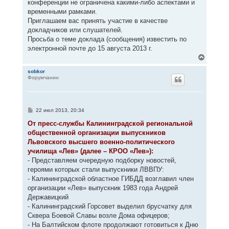
конференции не ограничена какими-либо аспектами и
временными рамками.
Приглашаем вас принять участие в качестве
докладчиков или слушателей.
Просьба о теме доклада (сообщения) известить по
электронной почте до 15 августа 2013 г.
В
е
р
sobkor
Форумчанин
н
у
т
ь
с
С
22 июл 2013, 20:34
я
о
к
о
От пресс-службы Калининградской региональной
н
б
общественной организации выпускников
щ
а
е
Львовского высшего военно-политического
ч
н
а
училища «Лев» (далее – КРОО «Лев»):
и
л
е
- Представляем очередную подборку новостей,
у
героями которых стали выпускники ЛВВПУ:
- Калининградской областное ГИБДД возглавил член
организации «Лев» выпускник 1983 года Андрей
Державицкий
- Калининградский Горсовет выделил брусчатку для
Сквера Боевой Славы возле Дома офицеров;
- На Балтийском флоте продолжают готовиться к Дню