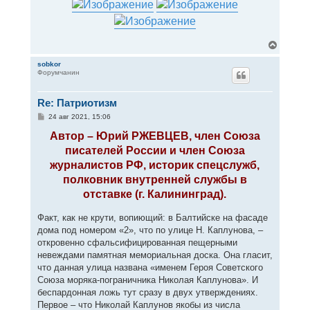
В
е
р
sobkor
Форумчанин
н
у
т
Re: Патриотизм
ь
с
С
24 авг 2021, 15:06
я
о
к
о
Автор – Юрий РЖЕВЦЕВ, член Союза
н
б
писателей России и член Союза
щ
а
е
ч
журналистов РФ, историк спецслужб,
н
а
и
полковник внутренней службы в
л
е
у
отставке (г. Калининград).
Факт, как не крути, вопиющий: в Балтийске на фасаде
дома под номером «2», что по улице Н. Каплунова, –
откровенно сфальсифицированная пещерными
невеждами памятная мемориальная доска. Она гласит,
что данная улица названа «именем Героя Советского
Союза моряка-пограничника Николая Каплунова». И
беспардонная ложь тут сразу в двух утверждениях.
Первое – что Николай Каплунов якобы из числа