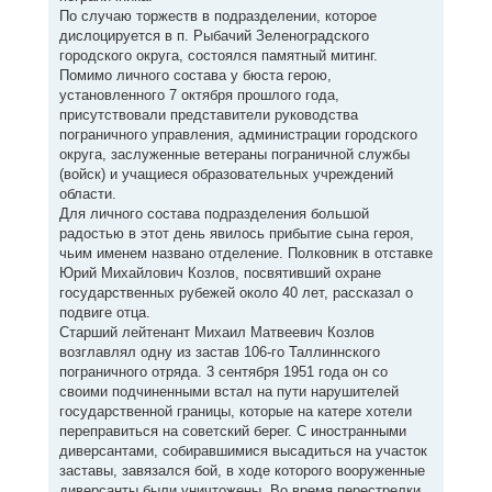
По случаю торжеств в подразделении, которое
дислоцируется в п. Рыбачий Зеленоградского
городского округа, состоялся памятный митинг.
Помимо личного состава у бюста герою,
установленного 7 октября прошлого года,
присутствовали представители руководства
пограничного управления, администрации городского
округа, заслуженные ветераны пограничной службы
(войск) и учащиеся образовательных учреждений
области.
Для личного состава подразделения большой
радостью в этот день явилось прибытие сына героя,
чьим именем названо отделение. Полковник в отставке
Юрий Михайлович Козлов, посвятивший охране
государственных рубежей около 40 лет, рассказал о
подвиге отца.
Старший лейтенант Михаил Матвеевич Козлов
возглавлял одну из застав 106-го Таллиннского
пограничного отряда. 3 сентября 1951 года он со
своими подчиненными встал на пути нарушителей
государственной границы, которые на катере хотели
переправиться на советский берег. С иностранными
диверсантами, собиравшимися высадиться на участок
заставы, завязался бой, в ходе которого вооруженные
диверсанты были уничтожены. Во время перестрелки