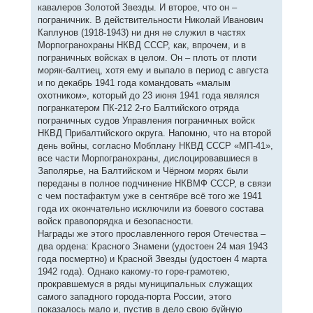
кавалеров Золотой Звезды. И второе, что он –
пограничник. В действительности Николай Иванович
Каплунов (1918-1943) ни дня не служил в частях
Морпогранохраны НКВД СССР, как, впрочем, и в
пограничных войсках в целом. Он – плоть от плоти
моряк-балтиец, хотя ему и выпало в период с августа
и по декабрь 1941 года командовать «малым
охотником», который до 23 июня 1941 года являлся
погранкатером ПК-212 2-го Балтийского отряда
пограничных судов Управления пограничных войск
НКВД Прибалтийского округа. Напомню, что на второй
день войны, согласно Мобплану НКВД СССР «МП-41»,
все части Морпогранохраны, дислоцировавшиеся в
Заполярье, на Балтийском и Чёрном морях были
переданы в полное подчинение НКВМФ СССР, в связи
с чем постафактум уже в сентябре всё того же 1941
года их окончательно исключили из боевого состава
войск правопорядка и безопасности.
Награды же этого прославленного героя Отечества –
два ордена: Красного Знамени (удостоен 24 мая 1943
года посмертно) и Красной Звезды (удостоен 4 марта
1942 года). Однако какому-то горе-грамотею,
прокравшемуся в ряды муниципальных служащих
самого западного города-порта России, этого
показалось мало и, пустив в дело свою буйную