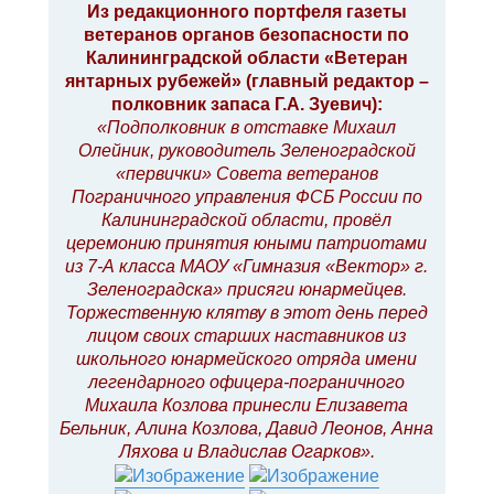
к
о
Из редакционного портфеля газеты
н
б
ветеранов органов безопасности по
щ
а
е
ч
Калининградской области «Ветеран
н
а
и
янтарных рубежей» (главный редактор –
л
е
у
полковник запаса Г.А. Зуевич):
«Подполковник в отставке Михаил
Олейник, руководитель Зеленоградской
«первички» Совета ветеранов
Пограничного управления ФСБ России по
Калининградской области, провёл
церемонию принятия юными патриотами
из 7-А класса МАОУ «Гимназия «Вектор» г.
Зеленоградска» присяги юнармейцев.
Торжественную клятву в этот день перед
лицом своих старших наставников из
школьного юнармейского отряда имени
легендарного офицера-пограничного
Михаила Козлова принесли Елизавета
Бельник, Алина Козлова, Давид Леонов, Анна
Ляхова и Владислав Огарков».