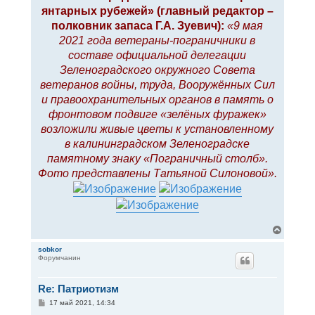
янтарных рубежей» (главный редактор –
полковник запаса Г.А. Зуевич):
«9 мая
2021 года ветераны-пограничники в
составе официальной делегации
Зеленоградского окружного Совета
ветеранов войны, труда, Вооружённых Сил
и правоохранительных органов в память о
фронтовом подвиге «зелёных фуражек»
возложили живые цветы к установленному
в калининградском Зеленоградске
памятному знаку «Пограничный столб».
Фото представлены Татьяной Силоновой».
В
е
р
sobkor
Форумчанин
н
у
т
Re: Патриотизм
ь
с
С
17 май 2021, 14:34
я
о