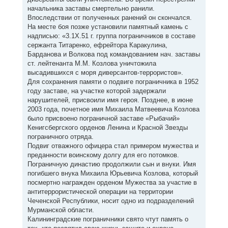
начальника заставы смертельно ранили.
Впоследствии от полученных ранений он скончался.
На месте боя позже установили памятный камень с
надписью: «3.1Х.51 г. группа пограничников в составе
сержанта Титаренко, ефрейтора Каракулина,
Барданова и Волкова под командованием нач. заставы
ст. лейтенанта М.М. Козлова уничтожила
высадившихся с моря диверсантов-террористов».
Для сохранения памяти о подвиге пограничника в 1952
году заставе, на участке которой задержали
нарушителей, присвоили имя героя. Позднее, в июне
2003 года, почетное имя Михаила Матвеевича Козлова
было присвоено пограничной заставе «Рыбачий»
Кенигсбергского орденов Ленина и Красной Звезды
пограничного отряда.
Подвиг отважного офицера стал примером мужества и
преданности воинскому долгу для его потомков.
Пограничную династию продолжили сын и внуки. Имя
погибшего внука Михаила Юрьевича Козлова, который
посмертно награжден орденом Мужества за участие в
антитеррористической операции на территории
Чеченской Республики, носит одно из подразделений
Мурманской области.
Калининградские пограничники свято чтут память о