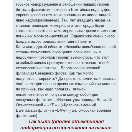
горькое недоразумение в отношении павших героев
битвы с фашизмом, которое в Балтийске подспудно
спровоцировано кем-то из анонимов из числа людей
явно недообразованных. Так, лет двадцать назад на
главном воинском мемориале этого города были
торжественно открыты мемориальные доски с именами
погибших моряков-балтийцев. Однако уже очень скоро
(когда в адрес редколлегии Книги Памяти
Калининградской области «Назовём поимённо» со всей
страны посыпались обращения пребывавших в
недоумении потомков героев) выяснилось, что этот
скорбный список преимущественно включает в себя
безвозвратные потери… Беломорской военной
флотилии Северного флота. Как так могло
получиться, спросите? Да просто исполнители проекта
ещё на стадии военно-архивных изысканий тривиально
по причине, как надо полагать, личной
некомпетентности попутали между собой две
созвучные флотские аббревиатуры периода Великой
Отечественной – «КБФ» («Краснознамённый
Балтийский флот») и «БФл» («Беломорская военная
флотилия»)…
Так было (вполне объективная
информация по состоянию на начало