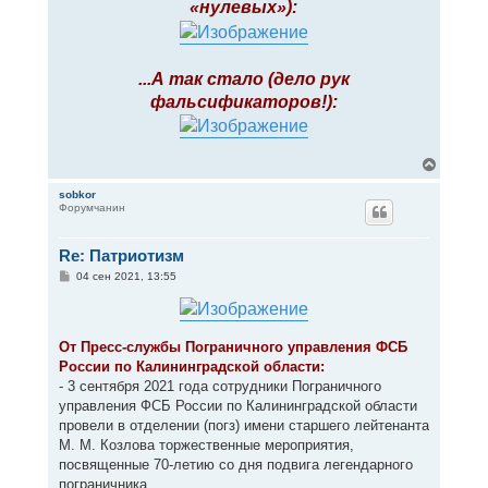
«нулевых»):
...А так стало (дело рук
фальсификаторов!):
В
е
р
sobkor
Форумчанин
н
у
т
Re: Патриотизм
ь
с
С
04 сен 2021, 13:55
я
о
к
о
н
б
щ
а
е
ч
От Пресс-службы Пограничного управления ФСБ
н
а
России по Калининградской области:
и
л
е
- 3 сентября 2021 года сотрудники Пограничного
у
управления ФСБ России по Калининградской области
провели в отделении (погз) имени старшего лейтенанта
М. М. Козлова торжественные мероприятия,
посвященные 70-летию со дня подвига легендарного
пограничника.