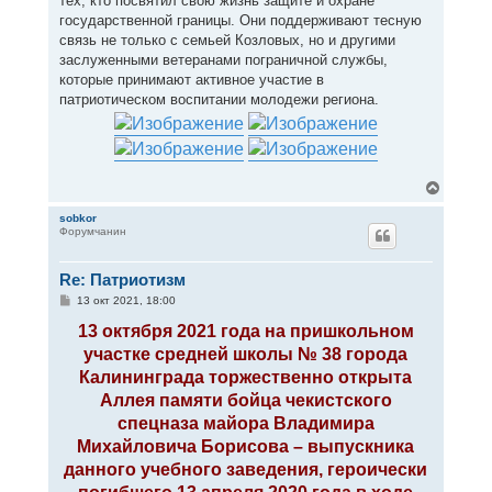
тех, кто посвятил свою жизнь защите и охране
государственной границы. Они поддерживают тесную
связь не только с семьей Козловых, но и другими
заслуженными ветеранами пограничной службы,
которые принимают активное участие в
патриотическом воспитании молодежи региона.
В
е
р
sobkor
Форумчанин
н
у
т
Re: Патриотизм
ь
с
С
13 окт 2021, 18:00
я
о
к
о
13 октября 2021 года на пришкольном
н
б
участке средней школы № 38 города
щ
а
е
ч
Калининграда торжественно открыта
н
а
и
Аллея памяти бойца чекистского
л
е
у
спецназа майора Владимира
Михайловича Борисова – выпускника
данного учебного заведения, героически