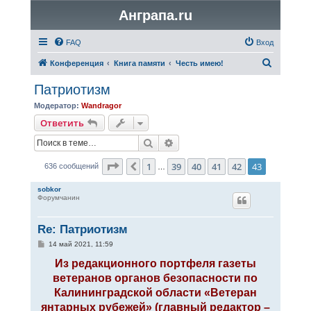
Анграпа.ru
FAQ
Вход
П
Конференция
Книга памяти
Честь имею!
о
Патриотизм
и
Модератор:
Wandragor
с
Ответить
к
Поиск
Расширенный поиск
Страница
43
из
43
1
39
40
41
42
43
Пред.
636 сообщений
…
sobkor
Форумчанин
Re: Патриотизм
С
14 май 2021, 11:59
о
о
Из редакционного портфеля газеты
б
ветеранов органов безопасности по
щ
е
Калининградской области «Ветеран
н
и
янтарных рубежей» (главный редактор –
е