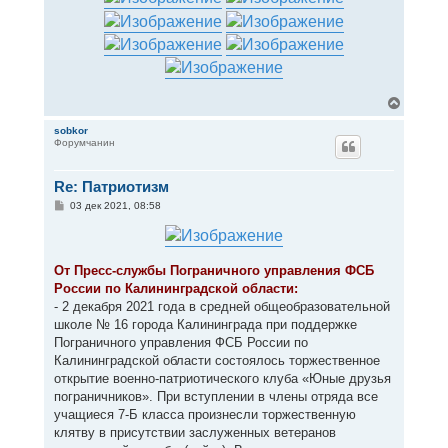
В
е
р
sobkor
Форумчанин
н
у
т
Re: Патриотизм
ь
с
С
03 дек 2021, 08:58
я
о
к
о
н
б
щ
а
е
ч
От Пресс-службы Пограничного управления ФСБ
н
а
России по Калининградской области:
и
л
е
- 2 декабря 2021 года в средней общеобразовательной
у
школе № 16 города Калининграда при поддержке
Пограничного управления ФСБ России по
Калининградской области состоялось торжественное
открытие военно-патриотического клуба «Юные друзья
пограничников». При вступлении в члены отряда все
учащиеся 7-Б класса произнесли торжественную
клятву в присутствии заслуженных ветеранов