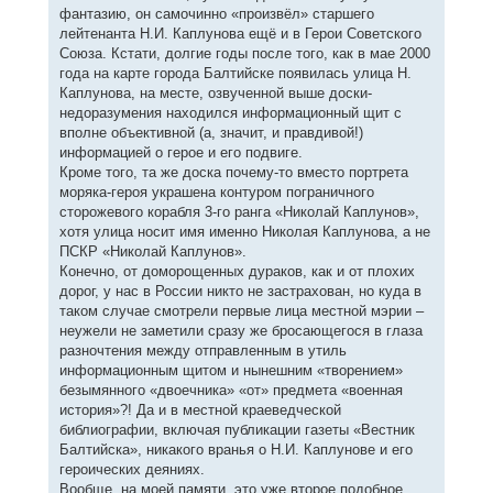
фантазию, он самочинно «произвёл» старшего
лейтенанта Н.И. Каплунова ещё и в Герои Советского
Союза. Кстати, долгие годы после того, как в мае 2000
года на карте города Балтийске появилась улица Н.
Каплунова, на месте, озвученной выше доски-
недоразумения находился информационный щит с
вполне объективной (а, значит, и правдивой!)
информацией о герое и его подвиге.
Кроме того, та же доска почему-то вместо портрета
моряка-героя украшена контуром пограничного
сторожевого корабля 3-го ранга «Николай Каплунов»,
хотя улица носит имя именно Николая Каплунова, а не
ПСКР «Николай Каплунов».
Конечно, от доморощенных дураков, как и от плохих
дорог, у нас в России никто не застрахован, но куда в
таком случае смотрели первые лица местной мэрии –
неужели не заметили сразу же бросающегося в глаза
разночтения между отправленным в утиль
информационным щитом и нынешним «творением»
безымянного «двоечника» «от» предмета «военная
история»?! Да и в местной краеведческой
библиографии, включая публикации газеты «Вестник
Балтийска», никакого вранья о Н.И. Каплунове и его
героических деяниях.
Вообще, на моей памяти, это уже второе подобное