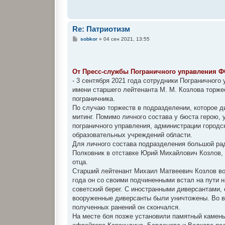
Re: Патриотизм
С
sobkor
»
04 сен 2021, 13:55
о
о
б
щ
е
От Пресс-службы Пограничного управления Ф
н
- 3 сентября 2021 года сотрудники Пограничного
и
е
имени старшего лейтенанта М. М. Козлова торже
пограничника.
По случаю торжеств в подразделении, которое д
митинг. Помимо личного состава у бюста герою, 
пограничного управления, администрации городс
образовательных учреждений области.
Для личного состава подразделения большой рад
Полковник в отставке Юрий Михайлович Козлов, 
отца.
Старший лейтенант Михаил Матвеевич Козлов воз
года он со своими подчиненными встал на пути 
советский берег. С иностранными диверсантами, 
вооруженные диверсанты были уничтожены. Во в
полученных ранений он скончался.
На месте боя позже установили памятный камень 