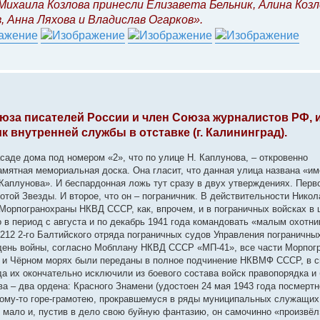
ихаила Козлова принесли Елизавета Бельник, Алина Козл
, Анна Ляхова и Владислав Огарков».
за писателей России и член Союза журналистов РФ, 
к внутренней службы в отставке (г. Калининград).
асаде дома под номером «2», что по улице Н. Каплунова, – откровенно
тная мемориальная доска. Она гласит, что данная улица названа «им
Каплунова». И беспардонная ложь тут сразу в двух утверждениях. Перво
отой Звезды. И второе, что он – пограничник. В действительности Нико
 Морпогранохраны НКВД СССР, как, впрочем, и в пограничных войсках в 
о в период с августа и по декабрь 1941 года командовать «малым охотни
-212 2-го Балтийского отряда пограничных судов Управления пограничн
 день войны, согласно Мобплану НКВД СССР «МП-41», все части Морпог
 и Чёрном морях были переданы в полное подчинение НКВМФ СССР, в с
да их окончательно исключили из боевого состава войск правопорядка и
а – два ордена: Красного Знамени (удостоен 24 мая 1943 года посмертн
акому-то горе-грамотею, прокравшемуся в ряды муниципальных служащих
ь мало и, пустив в дело свою буйную фантазию, он самочинно «произвё