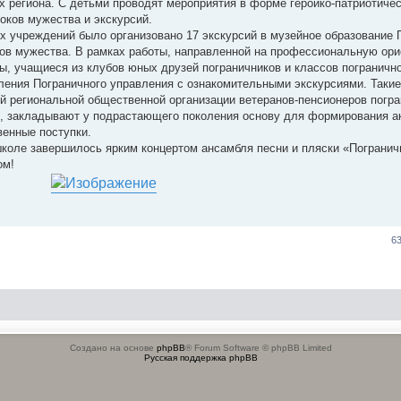
 региона. С детьми проводят мероприятия в форме героико-патриотичес
оков мужества и экскурсий.
 учреждений было организовано 17 экскурсий в музейное образование 
ков мужества. В рамках работы, направленной на профессиональную ор
ы, учащиеся из клубов юных друзей пограничников и классов пограничн
ления Пограничного управления с ознакомительными экскурсиями. Таки
й региональной общественной организации ветеранов-пенсионеров погр
о, закладывают у подрастающего поколения основу для формирования а
венные поступки.
коле завершилось ярким концертом ансамбля песни и пляски «Погранич
ом!
6
Создано на основе
phpBB
® Forum Software © phpBB Limited
Русская поддержка phpBB