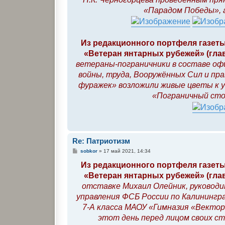
«Парадом Победы», 
Из редакционного портфеля газеты
«Ветеран янтарных рубежей» (глав
ветераны-пограничники в составе оф
войны, труда, Вооружённых Сил и пр
фуражек» возложили живые цветы к у
«Пограничный сто
Re: Патриотизм
С
sobkor
»
17 май 2021, 14:34
о
о
Из редакционного портфеля газеты
б
«Ветеран янтарных рубежей» (глав
щ
е
отставке Михаил Олейник, руководи
н
и
управления ФСБ России по Калинингр
е
7-А класса МАОУ «Гимназия «Вектор
этот день перед лицом своих с