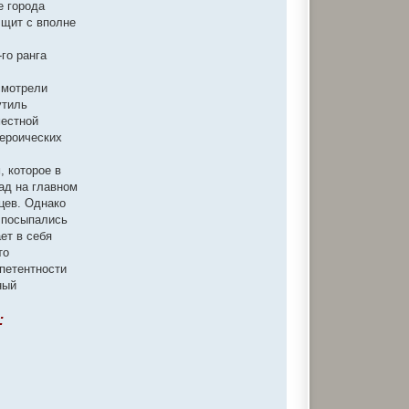
л
е города
ь
 щит с вполне
з
о
в
го ранга
а
т
е
 смотрели
л
я
утиль
s
местной
o
b
героических
k
o
r
, которое в
ад на главном
цев. Однако
ы посыпались
ет в себя
то
мпетентности
ный
: