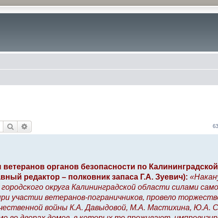
Поиск
Расширенный поиск
6
 ветеранов органов безопасности по Калининградской
вный редактор – полковник запаса Г.А. Зуевич):
«Накан
 городского округа Калининградской области силами сам
при участии ветеранов-пограничников, провело торжест
ественной войны К.А. Давыдовой, М.А. Мастихина, Ю.А. 
мо во дворах домов, в которых те проживают, импровизи