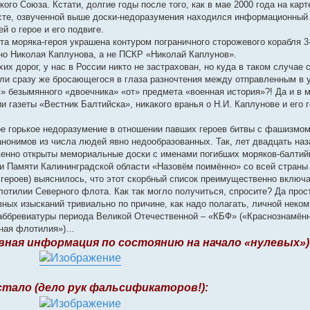
ого Союза. Кстати, долгие годы после того, как в мае 2000 года на карт
есте, озвученной выше доски-недоразумения находился информационный
й о герое и его подвиге.
ета моряка-героя украшена контуром пограничного сторожевого корабля 3-
но Николая Каплунова, а не ПСКР «Николай Каплунов».
их дорог, у нас в России никто не застрахован, но куда в таком случае
ли сразу же бросающегося в глаза разночтения между отправленным в 
безымянного «двоечника» «от» предмета «военная история»?! Да и в 
 газеты «Вестник Балтийска», никакого вранья о Н.И. Каплунове и его 
ое горькое недоразумение в отношении павших героев битвы с фашизмом
анонимов из числа людей явно недообразованных. Так, лет двадцать наз
венно открыты мемориальные доски с именами погибших моряков-балтий
иги Памяти Калининградской области «Назовём поимённо» со всей стран
ероев) выяснилось, что этот скорбный список преимущественно включа
тилии Северного флота. Как так могло получиться, спросите? Да прос
вных изысканий тривиально по причине, как надо полагать, личной неко
аббревиатуры периода Великой Отечественной – «КБФ» («Краснознамён
нная флотилия»)…
вная информация по состоянию на начало «нулевых»)
 стало (дело рук фальсификаторов!):