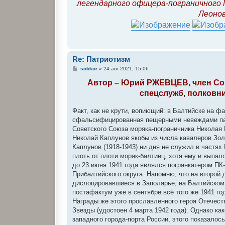
легендарного офицера-пограничного М
Леонов
Re: Патриотизм
С
sobkor
»
24 авг 2021, 15:06
о
о
Автор – Юрий РЖЕВЦЕВ, член Сою
б
спецслужб, полковни
щ
е
н
Факт, как не крути, вопиющий: в Балтийске на ф
и
е
сфальсифицированная пещерными невеждами памя
Советского Союза моряка-пограничника Николая 
Николай Каплунов якобы из числа кавалеров Зол
Каплунов (1918-1943) ни дня не служил в частях
плоть от плоти моряк-балтиец, хотя ему и выпал
до 23 июня 1941 года являлся погранкатером ПК
Прибалтийского округа. Напомню, что на второй
дислоцировавшиеся в Заполярье, на Балтийском
постафактум уже в сентябре всё того же 1941 го
Награды же этого прославленного героя Отечеств
Звезды (удостоен 4 марта 1942 года). Однако к
западного города-порта России, этого показалос