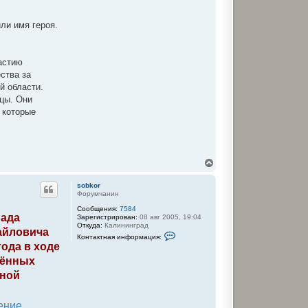
а
т
е
ли имя героя.
л
я
s
o
b
астию
k
ства за
o
r
й области.
ицы. Они
 которые
В
е
р
sobkor
н
Форумчанин
у
Сообщения:
7584
т
рада
Зарегистрирован:
08 авг 2005, 19:04
ь
Откуда:
Калининград
с
айловича
К
Контактная информация:
я
о
года в ходе
к
н
т
н
жённых
а
а
нной
к
ч
т
а
н
л
а
у
я