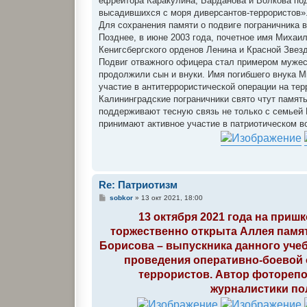
ефрейтора Каракулина, Барданова и Волкова под
высадившихся с моря диверсантов-террористов»
Для сохранения памяти о подвиге пограничника в
Позднее, в июне 2003 года, почетное имя Михаи
Кенигсбергского орденов Ленина и Красной Звез
Подвиг отважного офицера стал примером мужес
продолжили сын и внуки. Имя погибшего внука 
участие в антитеррористической операции на те
Калининградские пограничники свято чтут память
поддерживают тесную связь не только с семьей
принимают активное участие в патриотическом в
Re: Патриотизм
С
sobkor
»
13 окт 2021, 18:00
о
о
13 октября 2021 года на при
б
торжественно открыта Аллея памя
щ
е
Борисова – выпускника данного учебн
н
и
проведения оперативно-боевой
е
террористов. Автор фоторепо
журналистики по