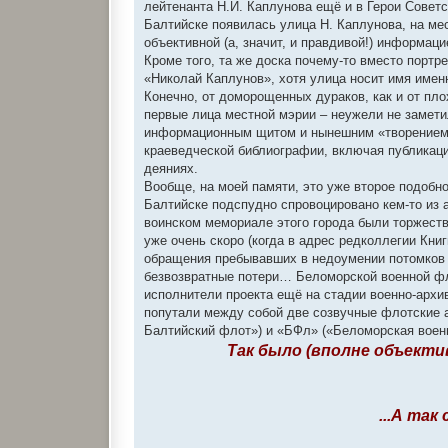
лейтенанта Н.И. Каплунова ещё и в Герои Советск
Балтийске появилась улица Н. Каплунова, на м
объективной (а, значит, и правдивой!) информацие
Кроме того, та же доска почему-то вместо портр
«Николай Каплунов», хотя улица носит имя имен
Конечно, от доморощенных дураков, как и от плох
первые лица местной мэрии – неужели не замети
информационным щитом и нынешним «творением» 
краеведческой библиографии, включая публикации
деяниях.
Вообще, на моей памяти, это уже второе подобн
Балтийске подспудно спровоцировано кем-то из 
воинском мемориале этого города были торжест
уже очень скоро (когда в адрес редколлегии Кн
обращения пребывавших в недоумении потомков г
безвозвратные потери… Беломорской военной фло
исполнители проекта ещё на стадии военно-архи
попутали между собой две созвучные флотские 
Балтийский флот») и «БФл» («Беломорская вое
Так было (вполне объекти
...А так