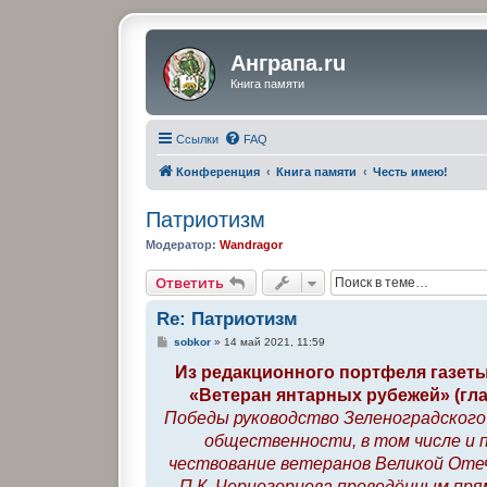
Анграпа.ru
Книга памяти
Ссылки
FAQ
Конференция
Книга памяти
Честь имею!
Патриотизм
Модератор:
Wandragor
Ответить
Re: Патриотизм
С
sobkor
»
14 май 2021, 11:59
о
о
Из редакционного портфеля газеты
б
«Ветеран янтарных рубежей» (гла
щ
е
Победы руководство Зеленоградского
н
и
общественности, в том числе и 
е
чествование ветеранов Великой Отеч
П.К. Черногорцева проведённым пря