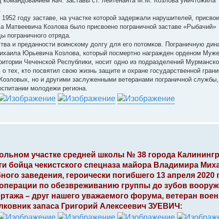
 командованием нач. заставы ст. лейтенанта М.М. Козлова уничтожила
.
 1952 году заставе, на участке которой задержали нарушителей, присвои
ла Матвеевича Козлова было присвоено пограничной заставе «Рыбачий»
ды пограничного отряда.
тва и преданности воинскому долгу для его потомков. Пограничную дин
Михаила Юрьевича Козлова, который посмертно награжден орденом Муже
рритории Чеченской Республики, носит одно из подразделений Мурманско
 о тех, кто посвятил свою жизнь защите и охране государственной гран
 Козловых, но и другими заслуженными ветеранами пограничной службы,
оспитании молодежи региона.
школьном участке средней школы № 38 города Калининг
ти бойца чекистского спецназа майора Владимира Мих
ого заведения, героически погибшего 13 апреля 2020 
 операции по обезвреживанию группы до зубов воору
ртажа – друг нашего уважаемого форума, ветеран вое
лковник запаса Григорий Алексеевич ЗУЕВИЧ: