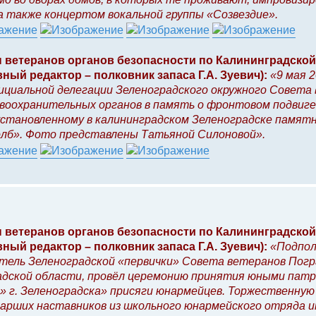
а также концертом вокальной группы «Созвездие».
 ветеранов органов безопасности по Калининградской
ный редактор – полковник запаса Г.А. Зуевич):
«9 мая 2
ициальной делегации Зеленоградского окружного Совета
авоохранительных органов в память о фронтовом подвиге
становленному в калининградском Зеленоградске памятн
лб». Фото представлены Татьяной Силоновой».
 ветеранов органов безопасности по Калининградской
ный редактор – полковник запаса Г.А. Зуевич):
«Подпол
тель Зеленоградской «первички» Совета ветеранов Погр
адской области, провёл церемонию принятия юными пат
» г. Зеленоградска» присяги юнармейцев. Торжественную
тарших наставников из школьного юнармейского отряда 