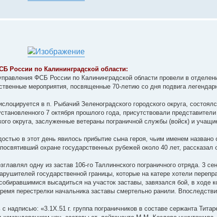
СБ России по Калининградской области:
 управления ФСБ России по Калининградской области провели в отделени
ственные мероприятия, посвященные 70-летию со дня подвига легендар
ислоцируется в п. Рыбачий Зеленоградского городского округа, состоял
установленного 7 октября прошлого года, присутствовали представители
кого округа, заслуженные ветераны пограничной службы (войск) и учащи
остью в этот день явилось прибытие сына героя, чьим именем названо 
посвятивший охране государственных рубежей около 40 лет, рассказал 
главлял одну из застав 106-го Таллиннского пограничного отряда. 3 се
нарушителей государственной границы, которые на катере хотели перепр
собиравшимися высадиться на участок заставы, завязался бой, в ходе к
ремя перестрелки начальника заставы смертельно ранили. Впоследстви
с надписью: «3.1Х.51 г. группа пограничников в составе сержанта Титар