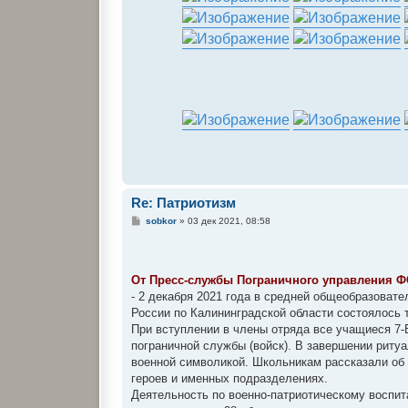
Re: Патриотизм
С
sobkor
»
03 дек 2021, 08:58
о
о
б
щ
е
От Пресс-службы Пограничного управления Ф
н
- 2 декабря 2021 года в средней общеобразоват
и
е
России по Калининградской области состоялось 
При вступлении в члены отряда все учащиеся 7-
пограничной службы (войск). В завершении риту
военной символикой. Школьникам рассказали об 
героев и именных подразделениях.
Деятельность по военно-патриотическому воспи