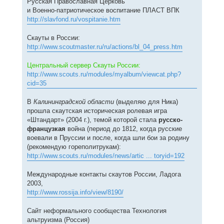
Русская Православная Церковь
и Военно-патриотическое воспитание ПЛАСТ ВПК
http://slavfond.ru/vospitanie.htm
Скауты в России:
http://www.scoutmaster.ru/ru/actions/bl_04_press.htm
Центральный сервер Скауты России:
http://www.scouts.ru/modules/myalbum/viewcat.php?
cid=35
В
Калининградской области
(выделяю для Ника)
прошла скаутская историческая ролевая игра
«Штандарт» (2004 г.), темой которой стала
русско-
французкая
война (период до 1812, когда русские
воевали в Пруссии и после, когда шли бои за родину
(рекомендую гореполитрукам):
http://www.scouts.ru/modules/news/artic ... toryid=192
Международные контакты скаутов России, Ладога
2003,
http://www.rossija.info/view/8190/
Сайт неформального сообщества Технология
альтруизма (Россия)