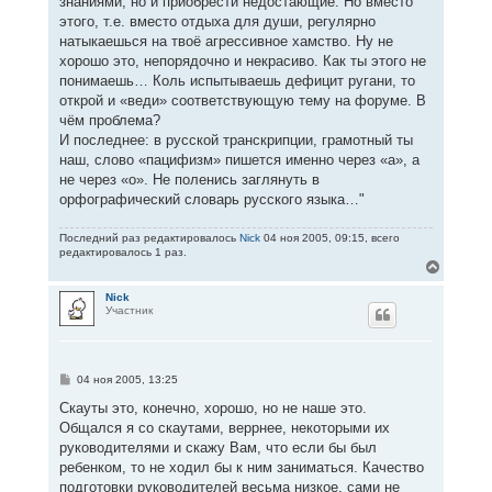
знаниями, но и приобрести недостающие. Но вместо
этого, т.е. вместо отдыха для души, регулярно
натыкаешься на твоё агрессивное хамство. Ну не
хорошо это, непорядочно и некрасиво. Как ты этого не
понимаешь… Коль испытываешь дефицит ругани, то
открой и «веди» соответствующую тему на форуме. В
чём проблема?
И последнее: в русской транскрипции, грамотный ты
наш, слово «пацифизм» пишется именно через «а», а
не через «о». Не поленись заглянуть в
орфографический словарь русского языка…"
Последний раз редактировалось
Nick
04 ноя 2005, 09:15, всего
редактировалось 1 раз.
В
е
р
Nick
Участник
н
у
т
ь
с
С
04 ноя 2005, 13:25
я
о
к
о
Скауты это, конечно, хорошо, но не наше это.
н
б
Общался я со скаутами, веррнее, некоторыми их
щ
а
е
руководителями и скажу Вам, что если бы был
ч
н
а
ребенком, то не ходил бы к ним заниматься. Качество
и
л
е
подготовки руководителей весьма низкое, сами не