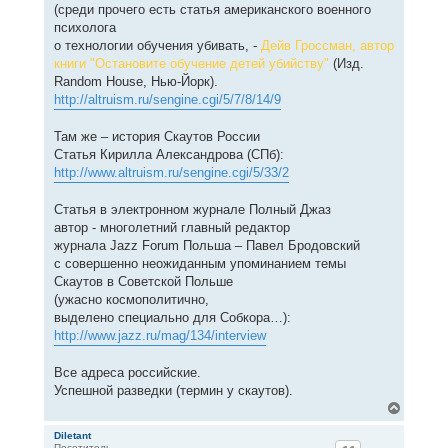
(среди прочего есть статья американского военного
психолога
о технологии обучения убивать, -
Дейв Гроссман, автор
книги "Остановите обучение детей убийству"
(Изд.
Random House, Нью-Йорк).
http://altruism.ru/sengine.cgi/5/7/8/14/9
Там же – история Скаутов России
Статья Кирилла Александрова (СПб):
http://www.altruism.ru/sengine.cgi/5/33/2
Статья в электронном журнале Полный Джаз
автор - многолетний главный редактор
журнала Jazz Forum Польша – Павел Бродовский
с совершенно неожиданным упоминанием темы
Скаутов в Советской Польше
(ужасно космополитично,
выделено специально для Собкора…):
http://www.jazz.ru/mag/134/interview
Все адреса российские.
Успешной разведки (термин у скаутов).
В
е
р
Diletant
Посетитель