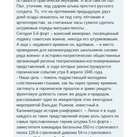
оставался практически неуязвим. И все-таки он пал.
Пал, уточним, под ударом штыка простого русского
солдата. То, что на протяжении предыдущих двух
дней осады оказалось не под силу лётчикам и
артиллеристам, за считанные часы сумели сделать
штурмовые отряды матушки-пехоты…
Сегодня 5-й форт – воинский мемориал, посвящённый
подвигу советских воинов, некогда его штурмовавших.
А еще с недавнего времени он, вдобавок, – и место
проведения для калининградских школьников силами
ряда военно- и историко-патриотических общественных
организаций региона театрализовано-костюмированных
представлений, в ходе которых реконструируются
героические события утра 8 апреля 1945 года.
- Наша цель – помочь подрастающей молодежи
собственными глазами, как бы через призму времени,
заглянуть в героическое прошлое и зримо увидеть
фронтовую доблесть своих же дедов и прадедов, -
рассказывает один из инициаторов этих ежегодных
мероприятий Вальдас Рыжков, известный в
Калининграде историк-униформист. – Лично я в ходе
каждого из таких представлений играю роль одного из
самых прославленных героев штурма 5-го форта –
заместителя командира батальона 550-го стрелкового
полка 126-й стрелковой дивизии 54-го стрелкового