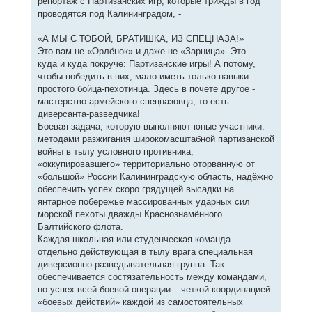
репортаж с Партизанских игр, которые трижды в год
проводятся под Калининградом, -
«А МЫ С ТОБОЙ, БРАТИШКА, ИЗ СПЕЦНАЗА!»
Это вам не «Орлёнок» и даже не «Зарница». Это –
куда и куда покруче: Партизанские игры! А потому,
чтобы победить в них, мало иметь только навыки
простого бойца-пехотинца. Здесь в почете другое -
мастерство армейского спецназовца, то есть
диверсанта-разведчика!
Боевая задача, которую выполняют юные участники:
методами разжигания широкомасштабной партизанской
войны в тылу условного противника,
«оккупировавшего» территориально оторванную от
«большой» России Калининградскую область, надёжно
обеспечить успех скоро грядущей высадки на
янтарное побережье массированных ударных сил
морской пехоты дважды Краснознамённого
Балтийского флота.
Каждая школьная или студенческая команда –
отдельно действующая в тылу врага специальная
диверсионно-разведывательная группа. Так
обеспечивается состязательность между командами,
но успех всей боевой операции – четкой координацией
«боевых действий» каждой из самостоятельных