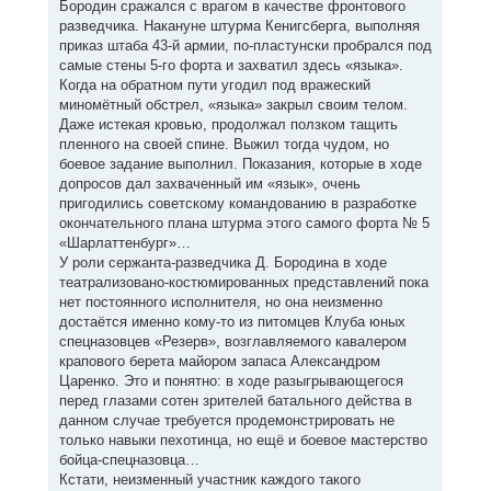
Бородин сражался с врагом в качестве фронтового
разведчика. Накануне штурма Кенигсберга, выполняя
приказ штаба 43-й армии, по-пластунски пробрался под
самые стены 5-го форта и захватил здесь «языка».
Когда на обратном пути угодил под вражеский
миномётный обстрел, «языка» закрыл своим телом.
Даже истекая кровью, продолжал ползком тащить
пленного на своей спине. Выжил тогда чудом, но
боевое задание выполнил. Показания, которые в ходе
допросов дал захваченный им «язык», очень
пригодились советскому командованию в разработке
окончательного плана штурма этого самого форта № 5
«Шарлаттенбург»…
У роли сержанта-разведчика Д. Бородина в ходе
театрализовано-костюмированных представлений пока
нет постоянного исполнителя, но она неизменно
достаётся именно кому-то из питомцев Клуба юных
спецназовцев «Резерв», возглавляемого кавалером
крапового берета майором запаса Александром
Царенко. Это и понятно: в ходе разыгрывающегося
перед глазами сотен зрителей батального действа в
данном случае требуется продемонстрировать не
только навыки пехотинца, но ещё и боевое мастерство
бойца-спецназовца…
Кстати, неизменный участник каждого такого