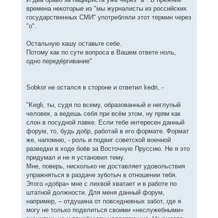
времена некоторые из "мы журналисты из российских
государственных СМИ" употребляли этот термин через
"о".
Остальную кашу оставьте себе.
Потому как по сути вопроса в Вашем ответе ноль,
одно передёргивание"
Sobkor не остался в стороне и ответил kedri, -
"Kegli, ты, судя по всему, образованный и неглупый
человек, а ведешь себя при всём этом, ну прям как
слон в посудной лавке. Если тебе интересен данный
форум, то, будь добр, работай в его формате. Формат
же, напомню, - роль и подвиг советской военной
разведки в ходе боёв за Восточную Пруссию. Не я это
придумал и не я установил тему.
Мне, поверь, нисколько не доставляет удовольствия
упражняться в раздаче зуботыч в отношении тебя.
Этого «добра» мне с лихвой хватает и в работе по
штатной должности. Для меня данный форум,
например, – отдушина от повседневных забот, где я
могу не только поделиться своими «неслужебными»