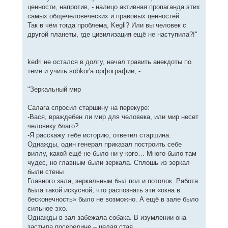
ценности, напротив, - налицо активная пропаганда этих
самых общечеловеческих и правовых ценностей.
Так в чём тогда проблема, Kegli? Или вы человек с
другой планеты, где цивилизация ещё не наступила?!"
kedri не остался в долгу, начал травить анекдоты по
теме и учить sobkor'a орфографии, -
"Зеркальный мир
Салага спросил старшину на перекуре:
-Вася, враждебен ли мир для человека, или мир несет
человеку благо?
-Я расскажу тебе историю, ответил старшина.
Однажды, один генерал приказал построить себе
виллу, какой ещё не было ни у кого… Много было там
чудес, но главным были зеркала. Сплошь из зеркал
были стены
Главного зала, зеркальным был пол и потолок. Работа
была такой искусной, что распознать эти «окна в
бесконечность» было не возможно. А ещё в зале было
сильное эхо.
Однажды в зал забежала собака. В изумлении она
застыла посередине – целая стая