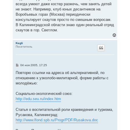
у
всегда умеют даже костер разжечь, чем занять детей
не знают. Например, клуб юных десантников на
Воробъевых горах (Москва) периодически
консультирует скаутов просто по смешным вопросам.
В Калининградской области знаю один реальный отряд
скаутов в гор. Светлом.
В
е
р
Kegli
Посетитель
н
у
т
ь
с
С
04 ноя 2005, 17:25
я
о
к
о
Повторю ссылки на адреса об альтернативной, по
н
б
отношению к узколобо-милитарной, форме работы с
щ
а
е
молодёжью:
ч
н
а
и
л
е
Cоциально-экологический союз:
у
http://edu.seu.ru/index.htm
Статья о воспитательной роли краеведения и туризма,
Русакова, Калининград:
http://www.lfond.spb.ru/Progr/PDF/Rusakova.doc