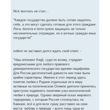
Nick молчать не стал, -
"Каждое государство должно быть готово защитить
себя, а это могут сделать готовые для этого граждане.
Леса, болота и поля нужно защищать не только
несознательных сограждан, но и алчных граждан иных
государств!"
sobkor не заставил долго ждать свой ответ, -
"Наш оппонент Kegli, судя по всему, страдает
вредоносными для любого правового
демократического государства идеями пацифизма.
Для России десятилетней давности они тоже были
крайне характерны. Именно в этот период здесь
понятие любви к Родине отдельные не в меру
активные на политическом Олимпе деятели принялись
преступно подменять понятием узко-экологической
любви к природе. Однако звериный оскал мирового
терроризма, с которым Россия столкнулась на
Кавказе, всё и для всех сразу расставил на свои
места: любовь к природе – всего лишь одна из