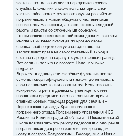
заставы, но только из числа передовиков боевой
службы. Школьники знакомятся с материальной
частью табельного стрелкового оружия российских
пограничников, в живом общении с наставниками
познают азы маскировки, а также секреты следовой
работы и работы со служебными собаками.
По признанию представителей командования заставы,
многие из их юных питомцев по уровню своей
специальной подготовки уже сегодня вполне
заслуживают права на самостоятельный выход в
составе нарядов на охрану государственной границы.
Вот если бы только не возраст. Надо немножко
подрасти…
Впрочем, в одном деле «зелёные фуражки» все же
сумели, говоря официальным языком, делегировать
свои полномочия юным соратникам. Если говорить
конкретно, то речь в данном случае идет о стезе
пропаганды среди местного населения истории и
славных боевых традиций родной для себя в/ч –
Черняховского дважды Краснознамённого
пограничного отряда Пограничного управления ФСБ
России по Калининградской области. В Покрышкинской
школе возглавлять эту работу педагогами с одобрения
пограничников доверено трем лучшим краеведам –
брату и сестрам Батуровским – Володе, Ане и Ирине.