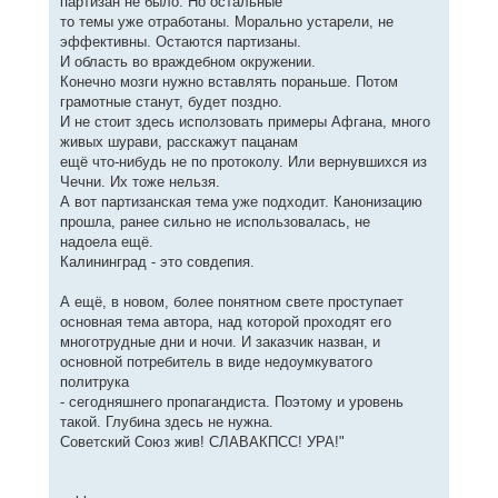
партизан не было. Но остальные
то темы уже отработаны. Морально устарели, не
эффективны. Остаются партизаны.
И область во враждебном окружении.
Конечно мозги нужно вставлять пораньше. Потом
грамотные станут, будет поздно.
И не стоит здесь исползовать примеры Афгана, много
живых шурави, расскажут пацанам
ещё что-нибудь не по протоколу. Или вернувшихся из
Чечни. Их тоже нельзя.
А вот партизанская тема уже подходит. Канонизацию
прошла, ранее сильно не использовалась, не
надоела ещё.
Калининград - это совдепия.
А ещё, в новом, более понятном свете проступает
основная тема автора, над которой проходят его
многотрудные дни и ночи. И заказчик назван, и
основной потребитель в виде недоумкуватого
политрука
- сегодняшнего пропагандиста. Поэтому и уровень
такой. Глубина здесь не нужна.
Советский Союз жив! СЛАВАКПСС! УРА!"