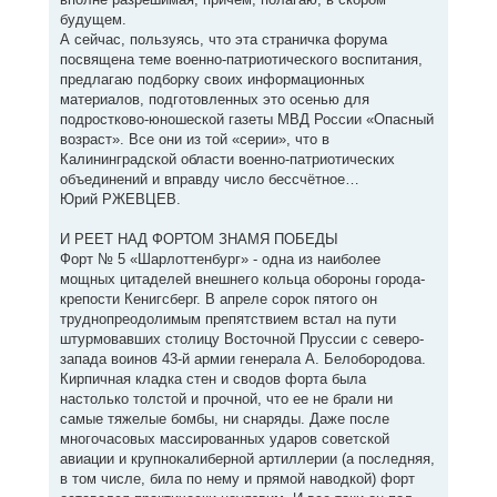
будущем.
А сейчас, пользуясь, что эта страничка форума
посвящена теме военно-патриотического воспитания,
предлагаю подборку своих информационных
материалов, подготовленных это осенью для
подростково-юношеской газеты МВД России «Опасный
возраст». Все они из той «серии», что в
Калининградской области военно-патриотических
объединений и вправду число бессчётное…
Юрий РЖЕВЦЕВ.
И РЕЕТ НАД ФОРТОМ ЗНАМЯ ПОБЕДЫ
Форт № 5 «Шарлоттенбург» - одна из наиболее
мощных цитаделей внешнего кольца обороны города-
крепости Кенигсберг. В апреле сорок пятого он
труднопреодолимым препятствием встал на пути
штурмовавших столицу Восточной Пруссии с северо-
запада воинов 43-й армии генерала А. Белобородова.
Кирпичная кладка стен и сводов форта была
настолько толстой и прочной, что ее не брали ни
самые тяжелые бомбы, ни снаряды. Даже после
многочасовых массированных ударов советской
авиации и крупнокалиберной артиллерии (а последняя,
в том числе, била по нему и прямой наводкой) форт