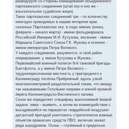
разведгрупп со стороны командования объединенного
партизанского соединения (штаб игр и оно же -
взыскательное судейское жюри).
Таких партизанских соединений три – по количеству
ежегодно проводимых в нашем янтарном крае
сезонных Партизанских игр: в ходе зимних (конец
февраля – начало марта) - имени фельдмаршала
Российской Империи М.И. Кутузова, весенних - имени
Маршала Советского Союза Г.К. Жукова и осенних -
имени императора Петра Великого.
У каждого соединения, разумеется, и свой район
оперирования: у имени Кутузова и Жукова -
Первомайский военный полигон N-й танковой бригады
Балтфлота, а у имени Петра Великого –
труднопересеченная местность у пригородного к
Калининграду посёлка Прибрежный: вдоль узкой
многокилометровой разделительной линии, что между
так называемыми Голубыми озерами и южной кромкой
берега Калининградско-Висленского залива.
Сезон же определяет специфику выполняемой боевой
задачи: зима – выявить, а затем во взаимодействии с
высадившейся на парашютах гвардейской воздушно-
десантной бригадой уничтожить стратегически важные
объектов вражеских средств ПВО, включая захват
ряда аэродромов. Осень – глубинный и предельно