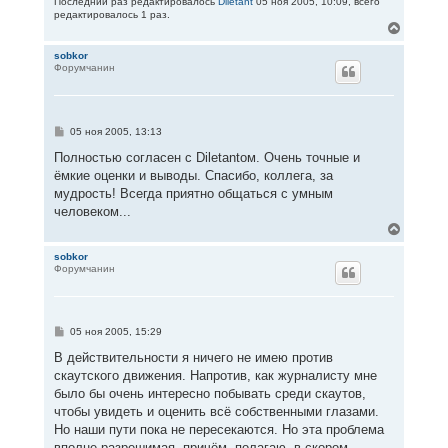
Последний раз редактировалось
Diletant
05 ноя 2005, 10:09, всего
редактировалось 1 раз.
В
е
р
sobkor
Форумчанин
н
у
т
ь
с
С
05 ноя 2005, 13:13
я
о
к
о
Полностью согласен с Diletantом. Очень точные и
н
б
ёмкие оценки и выводы. Спасибо, коллега, за
щ
а
е
мудрость! Всегда приятно общаться с умным
ч
н
а
человеком...
и
л
е
В
у
е
р
sobkor
Форумчанин
н
у
т
ь
с
С
05 ноя 2005, 15:29
я
о
к
о
В действительности я ничего не имею против
н
б
скаутского движения. Напротив, как журналисту мне
щ
а
е
было бы очень интересно побывать среди скаутов,
ч
н
а
чтобы увидеть и оценить всё собственными глазами.
и
л
е
Но наши пути пока не пересекаются. Но эта проблема
у
вполне разрешимая, причём, полагаю, в скором