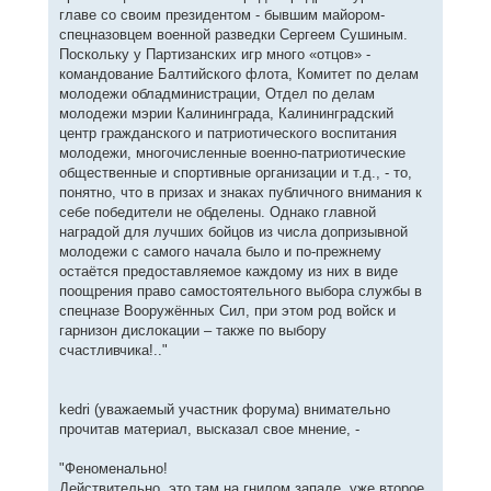
главе со своим президентом - бывшим майором-
спецназовцем военной разведки Сергеем Сушиным.
Поскольку у Партизанских игр много «отцов» -
командование Балтийского флота, Комитет по делам
молодежи обладминистрации, Отдел по делам
молодежи мэрии Калининграда, Калининградский
центр гражданского и патриотического воспитания
молодежи, многочисленные военно-патриотические
общественные и спортивные организации и т.д., - то,
понятно, что в призах и знаках публичного внимания к
себе победители не обделены. Однако главной
наградой для лучших бойцов из числа допризывной
молодежи с самого начала было и по-прежнему
остаётся предоставляемое каждому из них в виде
поощрения право самостоятельного выбора службы в
спецназе Вооружённых Сил, при этом род войск и
гарнизон дислокации – также по выбору
счастливчика!.."
kedri (уважаемый участник форума) внимательно
прочитав материал, высказал свое мнение, -
"Феноменально!
Действительно, это там на гнилом западе, уже второе