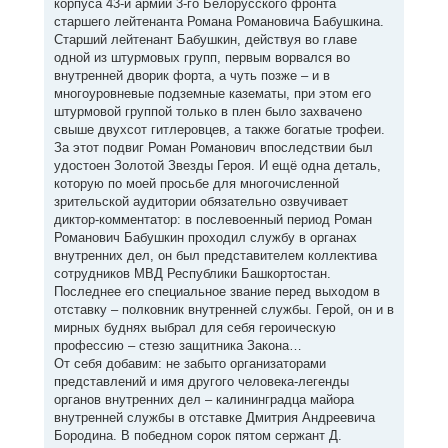
корпуса 43-й армии 3-го Белорусского фронта
старшего лейтенанта Романа Романовича Бабушкина.
Старший лейтенант Бабушкин, действуя во главе
одной из штурмовых групп, первым ворвался во
внутренней дворик форта, а чуть позже – и в
многоуровневые подземные казематы, при этом его
штурмовой группой только в плен было захвачено
свыше двухсот гитлеровцев, а также богатые трофеи.
За этот подвиг Роман Романович впоследствии был
удостоен Золотой Звезды Героя. И ещё одна деталь,
которую по моей просьбе для многочисленной
зрительской аудитории обязательно озвучивает
диктор-комментатор: в послевоенный период Роман
Романович Бабушкин проходил службу в органах
внутренних дел, он был представителем коллектива
сотрудников МВД Республики Башкортостан.
Последнее его специальное звание перед выходом в
отставку – полковник внутренней службы. Герой, он и в
мирных буднях выбрал для себя героическую
профессию – стезю защитника Закона…
От себя добавим: не забыто организаторами
представлений и имя другого человека-легенды
органов внутренних дел – калининградца майора
внутренней службы в отставке Дмитрия Андреевича
Бородина. В победном сорок пятом сержант Д.