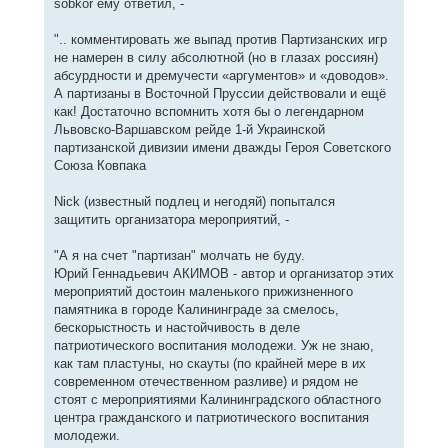
sobkor ему ответил, -
".. комментировать же выпад против Партизанских игр
не намерен в силу абсолютной (но в глазах россиян)
абсурдности и дремучести «аргументов» и «доводов».
А партизаны в Восточной Пруссии действовали и ещё
как! Достаточно вспомнить хотя бы о легендарном
Львовско-Варшавском рейде 1-й Украинской
партизанской дивизии имени дважды Героя Советского
Союза Ковпака
Nick (известный подлец и негодяй) попытался
защитить организатора мероприятий, -
"А я на счет "партизан" молчать не буду.
Юрий Геннадьевич АКИМОВ - автор и организатор этих
мероприятий достоин маленького прижизненного
памятника в городе Калининграде за смелось,
бескорыстность и настойчивость в деле
патриотического воспитания молодежи. Уж не знаю,
как там пластуны, но скауты (по крайней мере в их
современном отечественном разливе) и рядом не
стоят с мероприятиями Калининградского областного
центра гражданского и патриотического воспитания
молодежи.