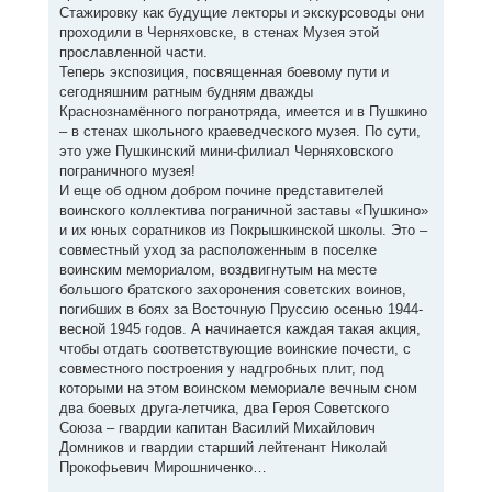
Стажировку как будущие лекторы и экскурсоводы они
проходили в Черняховске, в стенах Музея этой
прославленной части.
Теперь экспозиция, посвященная боевому пути и
сегодняшним ратным будням дважды
Краснознамённого погранотряда, имеется и в Пушкино
– в стенах школьного краеведческого музея. По сути,
это уже Пушкинский мини-филиал Черняховского
пограничного музея!
И еще об одном добром почине представителей
воинского коллектива пограничной заставы «Пушкино»
и их юных соратников из Покрышкинской школы. Это –
совместный уход за расположенным в поселке
воинским мемориалом, воздвигнутым на месте
большого братского захоронения советских воинов,
погибших в боях за Восточную Пруссию осенью 1944-
весной 1945 годов. А начинается каждая такая акция,
чтобы отдать соответствующие воинские почести, с
совместного построения у надгробных плит, под
которыми на этом воинском мемориале вечным сном
два боевых друга-летчика, два Героя Советского
Союза – гвардии капитан Василий Михайлович
Домников и гвардии старший лейтенант Николай
Прокофьевич Мирошниченко…