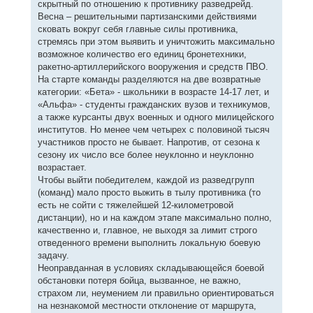
скрытный по отношению к противнику разведрейд.
Весна – решительными партизанскими действиями
сковать вокруг себя главные силы противника,
стремясь при этом выявить и уничтожить максимально
возможное количество его единиц бронетехники,
ракетно-артиллерийского вооружения и средств ПВО.
На старте команды разделяются на две возвратные
категории: «Бета» - школьники в возрасте 14-17 лет, и
«Альфа» - студенты гражданских вузов и техникумов,
а также курсанты двух военных и одного милицейского
институтов. Но менее чем четырех с половиной тысяч
участников просто не бывает. Напротив, от сезона к
сезону их число все более неуклонно и неуклонно
возрастает.
Чтобы выйти победителем, каждой из разведгрупп
(команд) мало просто выжить в тылу противника (то
есть не сойти с тяжелейшей 12-километровой
дистанции), но и на каждом этапе максимально полно,
качественно и, главное, не выходя за лимит строго
отведенного времени выполнить локальную боевую
задачу.
Неоправданная в условиях складывающейся боевой
обстановки потеря бойца, вызванное, не важно,
страхом ли, неумением ли правильно ориентироваться
на незнакомой местности отклонение от маршрута,