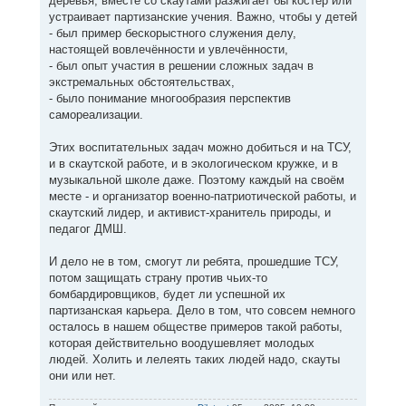
деревья, вместе со скаутами разжигает бы костёр или
устраивает партизанские учения. Важно, чтобы у детей
- был пример бескорыстного служения делу,
настоящей вовлечённости и увлечённости,
- был опыт участия в решении сложных задач в
экстремальных обстоятельствах,
- было понимание многообразия перспектив
самореализации.
Этих воспитательных задач можно добиться и на ТСУ,
и в скаутской работе, и в экологическом кружке, и в
музыкальной школе даже. Поэтому каждый на своём
месте - и организатор военно-патриотической работы, и
скаутский лидер, и активист-хранитель природы, и
педагог ДМШ.
И дело не в том, смогут ли ребята, прошедшие ТСУ,
потом защищать страну против чьих-то
бомбардировщиков, будет ли успешной их
партизанская карьера. Дело в том, что совсем немного
осталось в нашем обществе примеров такой работы,
которая действительно воодушевляет молодых
людей. Холить и лелеять таких людей надо, скауты
они или нет.