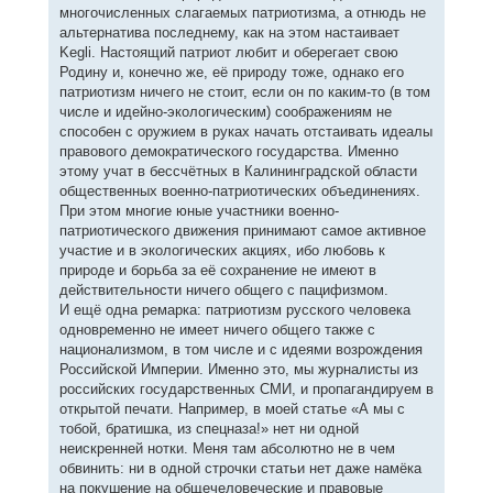
многочисленных слагаемых патриотизма, а отнюдь не
альтернатива последнему, как на этом настаивает
Kegli. Настоящий патриот любит и оберегает свою
Родину и, конечно же, её природу тоже, однако его
патриотизм ничего не стоит, если он по каким-то (в том
числе и идейно-экологическим) соображениям не
способен с оружием в руках начать отстаивать идеалы
правового демократического государства. Именно
этому учат в бессчётных в Калининградской области
общественных военно-патриотических объединениях.
При этом многие юные участники военно-
патриотического движения принимают самое активное
участие и в экологических акциях, ибо любовь к
природе и борьба за её сохранение не имеют в
действительности ничего общего с пацифизмом.
И ещё одна ремарка: патриотизм русского человека
одновременно не имеет ничего общего также с
национализмом, в том числе и с идеями возрождения
Российской Империи. Именно это, мы журналисты из
российских государственных СМИ, и пропагандируем в
открытой печати. Например, в моей статье «А мы с
тобой, братишка, из спецназа!» нет ни одной
неискренней нотки. Меня там абсолютно не в чем
обвинить: ни в одной строчки статьи нет даже намёка
на покушение на общечеловеческие и правовые