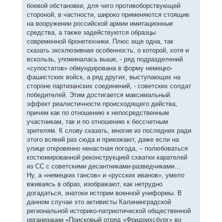
боевой обстановке, для чего противоборствующей
стороной, в частности, широко применяются стоящие
на вооружении российской армии имитационные
средства, а также задействуются образцы
современной бронетехники. Плюс еще одна, так
сказать эксклюзивная особенность, о которой, хотя и
вскользь, упоминалась выше, - ряд подразделений
«супостатов» обмундирована в форму немецко-
фашистских войск, а ряд других, выступающих на
стороне партизанских соединений, - советских солдат
победителей. Этим достигается максимальный
эффект реалистичности происходящего действа,
причем как по отношению к непосредственным
участникам, так и по отношению к бессчетным
зрителям. К слову сказать, многие из последних ради
этого всякий раз сюда и приезжают, даже если на
улице откровенно ненастная погода, – полюбоваться
костюмированной реконструкцией схватки карателей
из СС с советскими десантниками-разведчиками…
Ну, а «немецких гансов» и «русских иванов», умело
вживаясь в образ, изображают, как нетрудно
догадаться, знатоки истории военной униформы. В
данном случае это активисты Калининградской
региональной историко-патриотической общественной
организации «Поисковый отряд «Фридрихсбург» во