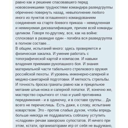
равно как и решение спасовавшего перед
нововозникшими трудностями командира разведгруппы
обреченно повернуть назад, невыполнение любого
иного из пунктов оглашенного командованием
соединения на старте боевого приказа – немедленная
и неминуемая дисквалификация, причем всей команды
целиком. Говоря по-другому, все, как на войне:
сплоховал в разведке один - погибла вся разведгруппа
в полном составе…
В общем, испытаний много: здесь проверяется и
физическая закалка. И умение работать с
топографической картой и компасом. И навыки
владения приемами рукопашного боя. И знания
материальной части табельного стрелкового оружия
российской пехоты. И уровень инженерно-саперной и
медико-санитарной подготовки. И меткость стрельбы.
И точность броска гранаты равно как и прицельное
метание штык-ножа и саперной лопатки. И, конечно же,
мастерство скрытного от глаз и ушей противника
передвижения - и в одиночку, и в составе группы… Да
всего не перечислишь. Есть даже, к слову, испытание
коварством. Это - против слабых духом, чтобы впредь
больше никогда не поддавались соблазну уступить
«сладким» речам заморских супостатов. И ничего при
этом, кстати, организаторами игр от себя не выдумано,