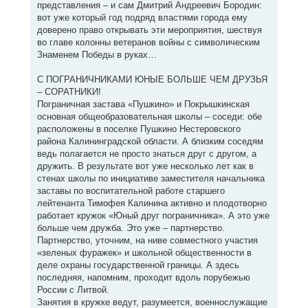
представления – и сам Дмитрий Андреевич Бородин:
вот уже который год подряд властями города ему
доверено право открывать эти мероприятия, шествуя
во главе колонны ветеранов войны с символическим
Знаменем Победы в руках…
С ПОГРАНИЧНИКАМИ ЮНЫЕ БОЛЬШЕ ЧЕМ ДРУЗЬЯ
– СОРАТНИКИ!
Пограничная застава «Пушкино» и Покрышкинская
основная общеобразовательная школы – соседи: обе
расположены в поселке Пушкино Нестеровского
района Калининградской области. А близким соседям
ведь полагается не просто знаться друг с другом, а
дружить. В результате вот уже несколько лет как в
стенах школы по инициативе заместителя начальника
заставы по воспитательной работе старшего
лейтенанта Тимофея Калинина активно и плодотворно
работает кружок «Юный друг пограничника». А это уже
больше чем дружба. Это уже – партнерство.
Партнерство, уточним, на ниве совместного участия
«зеленых фуражек» и школьной общественности в
деле охраны государственной границы. А здесь
последняя, напомним, проходит вдоль порубежью
России с Литвой.
Занятия в кружке ведут, разумеется, военнослужащие