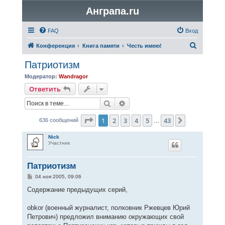
Анграпа.ru
FAQ
Вход
П
Конференция
Книга памяти
Честь имею!
о
Патриотизм
и
Модератор:
Wandragor
с
Ответить
к
Поиск
Расширенный поиск
Страница
1
из
43
1
2
3
4
5
43
След.
636 сообщений
…
Nick
Участник
Патриотизм
С
04 ноя 2005, 09:06
о
о
Содержание предыдущих серий,
б
щ
е
obkor (военный журналист, полковник Ржевцев Юрий
н
Петрович) предложил вниманию окружающих свой
и
е