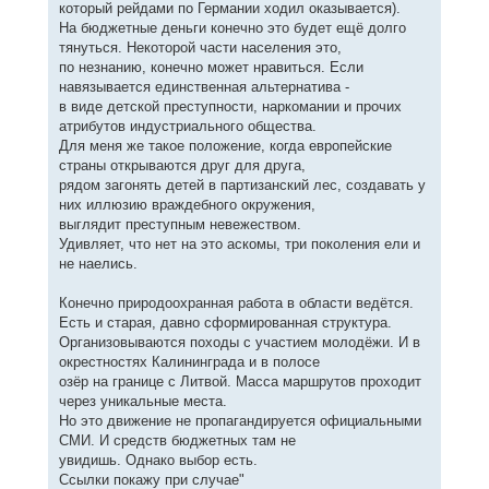
который рейдами по Германии ходил оказывается).
На бюджетные деньги конечно это будет ещё долго
тянуться. Некоторой части населения это,
по незнанию, конечно может нравиться. Если
навязывается единственная альтернатива -
в виде детской преступности, наркомании и прочих
атрибутов индустриального общества.
Для меня же такое положение, когда европейские
страны открываются друг для друга,
рядом загонять детей в партизанский лес, создавать у
них иллюзию враждебного окружения,
выглядит преступным невежеством.
Удивляет, что нет на это аскомы, три поколения ели и
не наелись.
Конечно природоохранная работа в области ведётся.
Есть и старая, давно сформированная структура.
Организовываются походы с участием молодёжи. И в
окрестностях Калининграда и в полосе
озёр на границе с Литвой. Масса маршрутов проходит
через уникальные места.
Но это движение не пропагандируется официальными
СМИ. И средств бюджетных там не
увидишь. Однако выбор есть.
Ссылки покажу при случае"