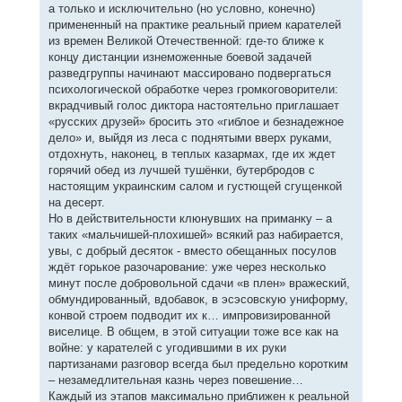
а только и исключительно (но условно, конечно)
примененный на практике реальный прием карателей
из времен Великой Отечественной: где-то ближе к
концу дистанции изнеможенные боевой задачей
разведгруппы начинают массировано подвергаться
психологической обработке через громкоговорители:
вкрадчивый голос диктора настоятельно приглашает
«русских друзей» бросить это «гиблое и безнадежное
дело» и, выйдя из леса с поднятыми вверх руками,
отдохнуть, наконец, в теплых казармах, где их ждет
горячий обед из лучшей тушёнки, бутербродов с
настоящим украинским салом и густющей сгущенкой
на десерт.
Но в действительности клюнувших на приманку – а
таких «мальчишей-плохишей» всякий раз набирается,
увы, с добрый десяток - вместо обещанных посулов
ждёт горькое разочарование: уже через несколько
минут после добровольной сдачи «в плен» вражеский,
обмундированный, вдобавок, в эсэсовскую униформу,
конвой строем подводит их к… импровизированной
виселице. В общем, в этой ситуации тоже все как на
войне: у карателей с угодившими в их руки
партизанами разговор всегда был предельно коротким
– незамедлительная казнь через повешение…
Каждый из этапов максимально приближен к реальной