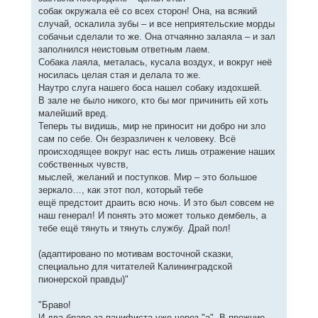
собак окружала её со всех сторон! Она, на всякий
случай, оскалила зубы – и все неприятельские морды
собачьи сделали то же. Она отчаянно залаяла – и зал
заполнился неистовым ответным лаем.
Собака лаяла, металась, кусала воздух, и вокруг неё
носилась целая стая и делала то же.
Наутро слуга нашего боса нашел собаку издохшей.
В зале не было никого, кто бы мог причинить ей хоть
малейший вред.
Теперь ты видишь, мир не приносит ни добро ни зло
сам по себе. Он безразличен к человеку. Всё
происходящее вокруг нас есть лишь отражение наших
собственных чувств,
мыслей, желаний и поступков. Мир – это большое
зеркало…, как этот пол, который тебе
ещё предстоит драить всю ночь. И это был совсем не
наш генерал! И понять это может только дембель, а
тебе ещё тянуть и тянуть службу. Драй пол!
(адаптировано по мотивам восточной сказки,
специально для читателей Калининградской
пионерской правды)"
"Браво!
И два браво за пацифиста уже через "а". В прежние