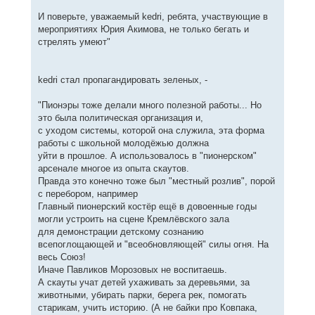
И поверьте, уважаемый kedri, ребята, участвующие в
мероприятиях Юрия Акимова, не только бегать и
стрелять умеют"
kedri стал пропагандировать зеленых, -
"Пионэры тоже делали много полезной работы... Но
это была политическая организация и,
с уходом системы, которой она служила, эта форма
работы с школьной молодёжью должна
уйти в прошлое. А использовалось в "пионерском"
арсенале многое из опыта скаутов.
Правда это конечно тоже был "местный розлив", порой
с перебором, например
Главный пионерский костёр ещё в довоенные годы
могли устроить на сцене Кремлёвского зала
для демонстрации детскому сознанию
всепоглощающей и "всеобновляющей" силы огня. На
весь Союз!
Иначе Павликов Морозовых не воспитаешь.
А скауты учат детей ухаживать за деревьями, за
животными, убирать парки, берега рек, помогать
старикам, учить историю. (А не байки про Ковпака,