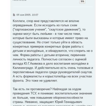
н
у
т
ь
с
С
05 ноя 2005, 10:07
я
о
к
о
Коллеги, спор мне представляется не вполне
н
б
оправданным. Если исходить из голых схем
щ
а
е
("партизанские учения", "скаутское движение"), то
ч
н
а
оценки могут быть любыми - в том числе теми,
и
л
е
которые были высказаны и которые имеют право на
у
существование. Но стоит только уйти в область
конкретных примеров конкретных форм работы с
детьми и молодёжью, и обнаружится, что спорить не о
чем. Форма работы с детьми вторична; первичнее
личность педагога. Полностью согласен с оценкой
вклада Ю.Г.Акимова в дело воспитания молодёжи в
Калининграде. И действительно есть очень толковые и
перспективные педагоги среди руководителей скаутов.
А есть формалисты и корыстолюбцы на всех участках
фронта. Это тоже не удивляет.
Так есть ли противоречие? Наблюдая за ходом
проведения ТСУ, я понимаю: воспитательное значение
их больше, чем повышение обороноспособности
страны. Неважно, защищает Юрий Геннадьевич