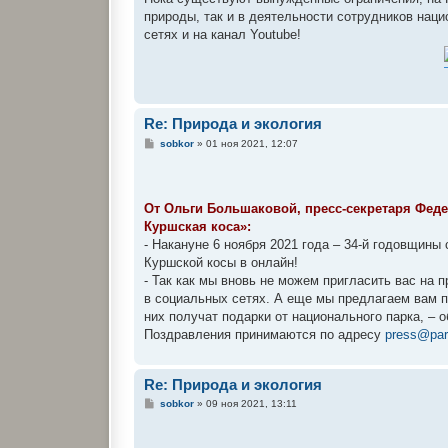
природы, так и в деятельности сотрудников нац
сетях и на канал Youtube!
Re: Природа и экология
С
sobkor
»
01 ноя 2021, 12:07
о
о
б
щ
е
От Ольги Большаковой, пресс-секретаря Фед
н
Куршская коса»:
и
е
- Накануне 6 ноября 2021 года – 34-й годовщины
Куршской косы в онлайн!
- Так как мы вновь не можем пригласить вас на 
в социальных сетях. А еще мы предлагаем вам п
них получат подарки от национального парка, – 
Поздравления принимаются по адресу
press@par
Re: Природа и экология
С
sobkor
»
09 ноя 2021, 13:11
о
о
б