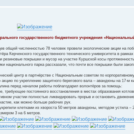
ерального государственного бюджетного учреждения «Национальны
ев общей численностью 78 человек провели экологические акции на по
нтёра Керченского государственного технического университета в рамках
и резиновые покрышки и мусор на участке Куршской косы протяженность
и национального парка рассказали, что почти все покрышки были закоп
ьческий центр в партнёрстве с Национальным советом по корпоративном
 акцию по укреплению защитного берегового вала – авандюны на 17-м 
алина перед началом работы поблагодарил волонтёров за помощь:
е, требующее постоянного восстановления в местах образования котло
тивном участии полностью ликвидировать прорыв и остановить движени
участие, как можно больше рабочих рук.
крепили клетками из хвороста 50 метров авандюны, методом устила – 2
змером 3 на 6 метров.