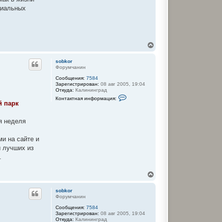
е
циальных
л
я
s
o
b
k
В
o
е
r
р
sobkor
н
Форумчанин
у
Сообщения:
7584
т
Зарегистрирован:
08 авг 2005, 19:04
ь
Откуда:
Калининград
с
К
Контактная информация:
я
о
й парк
к
н
т
н
а
я неделя
а
к
ч
т
а
н
ми на сайте и
л
а
ы лучших из
у
я
и
.
н
ф
о
В
р
е
м
р
sobkor
а
н
Форумчанин
ц
у
и
Сообщения:
7584
т
я
Зарегистрирован:
08 авг 2005, 19:04
п
ь
Откуда:
Калининград
о