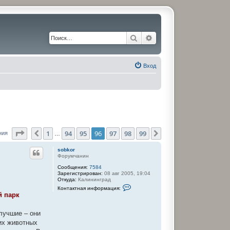
Поиск
Расширенный поиск
Вход
Страница
96
из
99
1
94
95
96
97
98
99
Пред.
След.
ния
…
sobkor
Форумчанин
Сообщения:
7584
Зарегистрирован:
08 авг 2005, 19:04
Откуда:
Калининград
К
Контактная информация:
о
й парк
н
т
а
лучшие – они
к
их животных
т
н