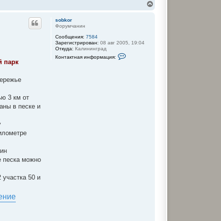
В
е
р
sobkor
н
Форумчанин
у
Сообщения:
7584
т
Зарегистрирован:
08 авг 2005, 19:04
ь
Откуда:
Калининград
с
К
Контактная информация:
я
о
й парк
к
н
т
н
а
бережье
а
к
ч
т
а
н
ю 3 км от
л
а
аны в песке и
у
я
и
н
у
ф
о
километре
р
м
а
вин
ц
е песка можно
и
я
п
 участка 50 и
о
л
ь
з
о
в
а
т