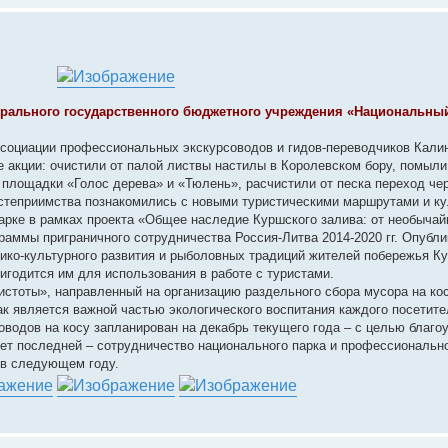
ерального государственного бюджетного учреждения «Национальны
«Ассоциации профессиональных экскурсоводов и гидов-переводчиков Кали
е акции: очистили от палой листвы настилы в Королевском бору, помыли
площадки «Голос дерева» и «Тюлень», расчистили от песка переход че
степриимства познакомились с новыми туристическими маршрутами и к
рке в рамках проекта «Общее наследие Куршского залива: от необычай
ы приграничного сотрудничества Россия-Литва 2014-2020 гг. Опубли
рико-культурного развития и рыболовных традиций жителей побережья К
игодится им для использования в работе с туристами.
истоты», направленный на организацию раздельного сбора мусора на кос
ак является важной частью экологического воспитания каждого посетит
водов на косу запланирован на декабрь текущего года – с целью благо
ет последней – сотрудничество национального парка и профессиональн
 в следующем году.