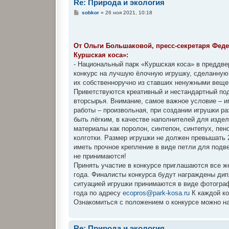
Re: Природа и экология
С
sobkor
»
26 ноя 2021, 10:18
о
о
б
щ
е
От Ольги Большаковой, пресс-секретаря Фед
н
Куршская коса»:
и
е
- Национальный парк «Куршская коса» в преддвер
конкурс на лучшую ёлочную игрушку, сделанную 
их собственноручно из ставших ненужными веще
Приветствуются креативный и нестандартный под
вторсырья. Внимание, самое важное условие – и
работы – произвольная, при создании игрушки р
быть лёгким, в качестве наполнителей для издел
материалы как поролон, синтепон, синтепух, пе
колготки. Размер игрушки не должен превышать 2
иметь прочное крепление в виде петли для подв
не принимаются!
Принять участие в конкурсе приглашаются все же
года. Финалисты конкурса будут награждены ди
ситуацией игрушки принимаются в виде фотографи
года по адресу
ecopros@park-kosa.ru
К каждой ко
Ознакомиться с положением о конкурсе можно н
Re: Природа и экология