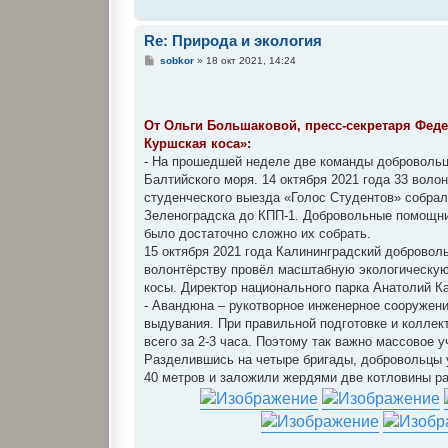
Re: Природа и экология
С
sobkor
»
18 окт 2021, 14:24
о
о
б
щ
е
От Ольги Большаковой, пресс-секретаря Фед
н
Куршская коса»:
и
е
- На прошедшей неделе две команды добровольц
Балтийского моря. 14 октября 2021 года 33 воло
студенческого выезда «Голос Студентов» собрал
Зеленоградска до КПП-1. Добровольные помощник
было достаточно сложно их собрать.
15 октября 2021 года Калининградский добровол
волонтёрству провёл масштабную экологическую
косы. Директор национального парка Анатолий К
- Авандюна – рукотворное инженерное сооружени
выдувания. При правильной подготовке и коллек
всего за 2-3 часа. Поэтому так важно массовое 
Разделившись на четыре бригады, добровольцы у
40 метров и заложили жердями две котловины ра