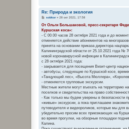
Re: Природа и экология
С
sobkor
»
26 окт 2021, 17:58
о
о
От Ольги Большаковой, пресс-секретаря Фед
б
Куршская коса»:
щ
е
- С 00.00 часов 28 октября 2021 года и до моме
н
отменяется действие абонементов на многоразов
и
е
принята на основании приказа директора нацпар
Калининградской области от 25.10.2021 года №
новой коронавирусной инфекции в Калининградско
с 28 октября 2021 года:
- закрывается для посещения Визит-центр нацио
- автобусы, следующие по Куршской косе, врем
«Танцующий лес», «Высота Мюллера», «Королевс
- отменяются групповые экскурсии.
Местные жители могут въехать на территорию на
поселков и свидетельства на право собственнос
- Как только мы будем уверены в безопасности 
«живые» экскурсии, а пока приглашаем знакоми
путеводителя и видеороликов, которые мы для в
убедительно просим всех приезжающих на Куршс
во время прогулки, на обзорные площадки подни
Калина.
Пока существуют вынужденные ограничения, на К