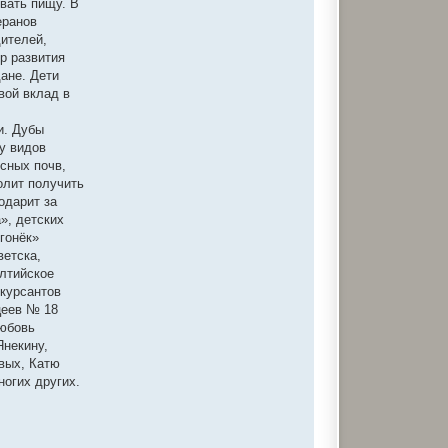
ывать пищу. В
а
еранов
я
и
дителей,
н
р развития
ф
о
ане. Дети
р
вой вклад в
м
а
ц
и. Дубы
и
я
у видов
п
сных почв,
о
л
олит получить
ь
одарит за
з
о
», детских
в
Огонёк»
а
т
ветска,
е
алтийское
л
я
 курсантов
s
цеев № 18
o
b
Любовь
k
Янекину,
o
r
овых, Катю
ногих других.