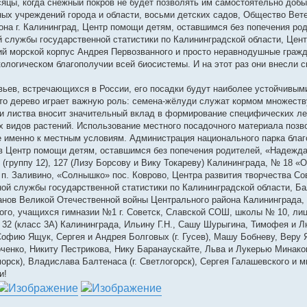
сяцы, когда снежный покров не будет позволять им самостоятельно доб
ных учреждений города и области, восьми детских садов, Общество Вет
на г. Калининград, Центр помощи детям, оставшимся без попечения ро
 службы государственной статистики по Калининградской области, Цент
кий морской корпус Андрея Первозванного и просто неравнодушные гражд
кологическом благополучии всей биосистемы. И на этот раз они внесли с
вьев, встречающихся в России, его посадки будут наиболее устойчивым
это дерево играет важную роль: семена-жёлуди служат кормом множеств
и листва вносит значительный вклад в формирование специфических ле
 видов растений. Использование местного посадочного материала позв
 именно к местным условиям. Администрация национального парка благ
ов Центр помощи детям, оставшимся без попечения родителей, «Надежда
(группу 12), 127 (Лизу Борсову и Вику Токареву) Калининграда, № 18 «
 п. Заливино, «Солнышко» пос. Коврово, Центра развития творчества Со
ой службы государственной статистики по Калининградской области, Б
анов Великой Отечественной войны Центрального района Калининграда,
ного, учащихся гимназии №1 г. Советск, Славской СОШ, школы № 10, ли
№ 32 (класс 3А) Калининграда, Ильину Г.Н., Сашу Шурыгина, Тимофея и 
Софию Ящук, Сергея и Андрея Болговых (г. Гусев), Машу Бобневу, Веру 
ченко, Никиту Пестрикова, Нику Баранаускайте, Льва и Лукерью Минак
морск), Владислава Балтенаса (г. Светлогорск), Сергея Галашевского и м
и!