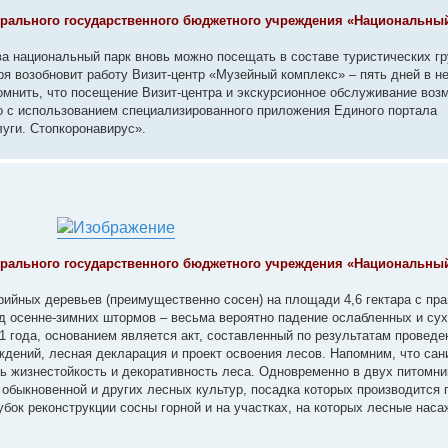
ерального государственного бюджетного учреждения «Национальны
ва национальный парк вновь можно посещать в составе туристических гр
ря возобновит работу Визит-центр «Музейный комплекс» – пять дней в н
помнить, что посещение Визит-центра и экскурсионное обслуживание во
о с использованием специализированного приложения Единого портала
уги. Стопкоронавирус».
ерального государственного бюджетного учреждения «Национальны
варийных деревьев (преимущественно сосен) на площади 4,6 гектара с пр
од осенне-зимних штормов – весьма вероятно падение ослабленных и су
1 года, основанием является акт, составленный по результатам проведе
дений, лесная декларация и проект освоения лесов. Напомним, что сан
ь жизнестойкость и декоративность леса. Одновременно в двух питомни
обыкновенной и других лесных культур, посадка которых производится 
убок реконструкции сосны горной и на участках, на которых лесные нас