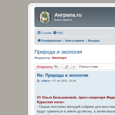
Анграпа.ru
Книга памяти
Ссылки
FAQ
Конференция
Книга памяти
Беседка
Природа и экология
Модератор:
Wandragor
Ответить
Re: Природа и экология
С
sobkor
»
07 окт 2021, 15:44
о
о
б
щ
е
От Ольги Большаковой, пресс-секретаря Фед
н
Куршская коса»:
и
е
- Свыше полтонны желудей собрано для восстан
будут храниться в земле до весны, а затем выс