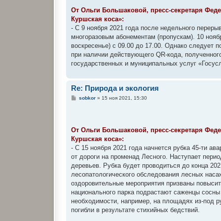
щ
е
От Ольги Большаковой, пресс-секретаря Фед
н
Куршская коса»:
и
е
- С 9 ноября 2021 года после недельного переры
многоразовым абонементам (пропускам). 10 нояб
воскресенье) с 09.00 до 17.00. Однако следует 
при наличии действующего QR-кода, полученног
государственных и муниципальных услуг «Госусл
Re: Природа и экология
С
sobkor
»
15 ноя 2021, 15:30
о
о
б
щ
е
От Ольги Большаковой, пресс-секретаря Фед
н
Куршская коса»:
и
е
- С 15 ноября 2021 года начнется рубка 45-ти а
от дороги на променад Лесного. Наступает пери
деревьев. Рубка будет проводиться до конца 202
лесопатологического обследования лесных насаж
оздоровительные мероприятия призваны повысит
национального парка подрастают саженцы сосны 
необходимости, например, на площадях из-под р
погибли в результате стихийных бедствий.