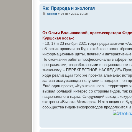
Re: Природа и экология
С
sobkor
»
26 ноя 2021, 10:16
о
о
б
щ
е
От Ольги Большаковой, пресс-секретаря Фед
н
Куршская коса»:
и
е
- 10, 17 и 23 ноября 2021 года представители 
области» провели на Куршской косе волонтёрски
информационные щиты, починили интерактивные 
По окончании работы профессионалы в сфере го
программами, разработанными в национальном па
знакомому – ПЕРЕКРЕСТНОЕ НАСЛЕДИЕ» Программ
ходе реализации того же проекта альманах исто
залива экскурсоводы получили в подарок – он пр
Ещё один проект, «Куршская коса – территория ч
вызвал большой интерес со стороны гидов, так к
национального парка. Следующий выезд экскурсо
экотропы «Высота Мюллера». И эта акция не буд
сообщества гидов-экскурсоводов продолжится и