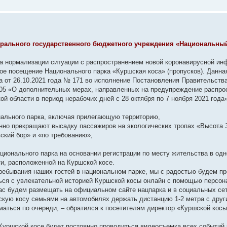
ерального государственного бюджетного учреждения «Национальны
нта нормализации ситуации с распространением новой коронавирусной ин
ое посещение Национального парка «Куршская коса» (пропусков). Данна
ка от 26.10.2021 года № 171 во исполнение Постановления Правительств
 705 «О дополнительных мерах, направленных на предупреждение распро
й области в период нерабочих дней с 28 октября по 7 ноября 2021 года»
нального парка, включая прилегающую территорию,
енно прекращают высадку пассажиров на экологических тропах «Высота
кий бор» и «по требованию»,
ционального парка на основании регистрации по месту жительства в одн
ти, расположенной на Куршской косе.
пребывания наших гостей в национальном парке, мы с радостью будем п
ться с увлекательной историей Куршской косы онлайн с помощью персон
ас будем размещать на официальном сайте нацпарка и в социальных се
кую косу семьями на автомобилях держать дистанцию 1-2 метра с дру
маться по очереди, – обратился к посетителям директор «Куршской кос
уршской косе будет постоянно проводиться видеосъемка всех событий 