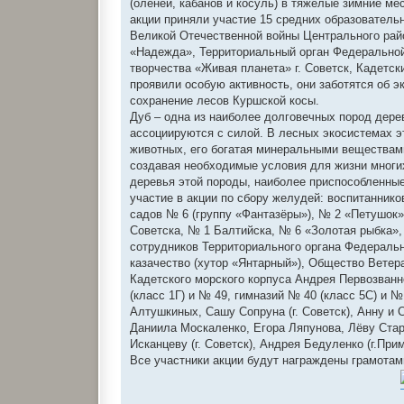
(оленей, кабанов и косуль) в тяжёлые зимние ме
акции приняли участие 15 средних образователь
Великой Отечественной войны Центрального райо
«Надежда», Территориальный орган Федеральной
творчества «Живая планета» г. Советск, Кадетс
проявили особую активность, они заботятся об э
сохранение лесов Куршской косы.
Дуб – одна из наиболее долговечных пород дере
ассоциируются с силой. В лесных экосистемах 
животных, его богатая минеральными веществам
создавая необходимые условия для жизни многих
деревья этой породы, наиболее приспособленные
участие в акции по сбору желудей: воспитанник
садов № 6 (группу «Фантазёры»), № 2 «Петушок» 
Советска, № 1 Балтийска, № 6 «Золотая рыбка»,
сотрудников Территориального органа Федеральн
казачество (хутор «Янтарный»), Общество Ветер
Кадетского морского корпуса Андрея Первозван
(класс 1Г) и № 49, гимназий № 40 (класс 5С) и 
Алтушкиных, Сашу Сопруна (г. Советск), Анну и 
Даниила Москаленко, Егора Ляпунова, Лёву Стар
Исканцеву (г. Советск), Андрея Бедуленко (г.При
Все участники акции будут награждены грамотам