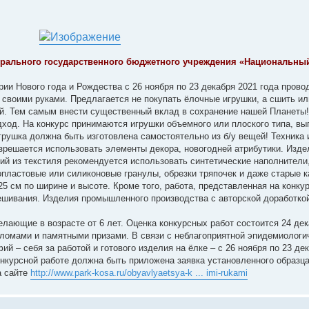
ерального государственного бюджетного учреждения «Национальны
ии Нового года и Рождества с 26 ноября по 23 декабря 2021 года прово
своими руками. Предлагается не покупать ёлочные игрушки, а сшить ил
й. Тем самым внести существенный вклад в сохранение нашей Планеты
ход. На конкурс принимаются игрушки объемного или плоского типа, вы
грушка должна быть изготовлена самостоятельно из б/у вещей! Техника
азрешается использовать элементы декора, новогодней атрибутики. Изд
ий из текстиля рекомендуется использовать синтетические наполнители,
нопластовые или силиконовые гранулы, обрезки тряпочек и даже старые 
5 см по ширине и высоте. Кроме того, работа, представленная на конку
ешивания. Изделия промышленного производства с авторской доработкой
лающие в возрасте от 6 лет. Оценка конкурсных работ состоится 24 де
пломами и памятными призами. В связи с неблагоприятной эпидемиологи
й – себя за работой и готового изделия на ёлке – с 26 ноября по 23 де
нкурсной работе должна быть приложена заявка установленного образца
а сайте
http://www.park-kosa.ru/obyavlyaetsya-k ... imi-rukami