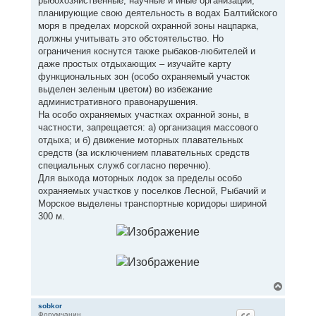
рыбохозяйственные, научные и иные организации,
планирующие свою деятельность в водах Балтийского
моря в пределах морской охранной зоны нацпарка,
должны учитывать это обстоятельство. Но
ограничения коснутся также рыбаков-любителей и
даже простых отдыхающих – изучайте карту
функциональных зон (особо охраняемый участок
выделен зеленым цветом) во избежание
административного правонарушения.
На особо охраняемых участках охранной зоны, в
частности, запрещается: а) организация массового
отдыха; и б) движение моторных плавательных
средств (за исключением плавательных средств
специальных служб согласно перечню).
Для выхода моторных лодок за пределы особо
охраняемых участков у поселков Лесной, Рыбачий и
Морское выделены транспортные коридоры шириной
300 м.
В
е
р
sobkor
Форумчанин
н