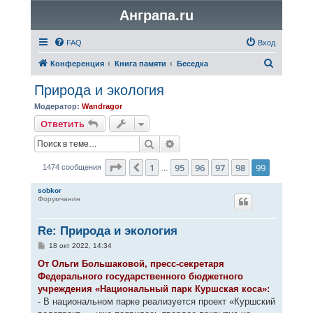
Анграпа.ru
FAQ
Вход
П
Конференция
Книга памяти
Беседка
о
Природа и экология
и
Модератор:
Wandragor
с
Ответить
к
Поиск
Расширенный поиск
Страница
99
из
99
1
95
96
97
98
99
Пред.
1474 сообщения
…
sobkor
Форумчанин
Re: Природа и экология
С
18 окт 2022, 14:34
о
о
От Ольги Большаковой, пресс-секретаря
б
Федерального государственного бюджетного
щ
е
учреждения «Национальный парк Куршская коса»:
н
- В национальном парке реализуется проект «Куршский
и
е