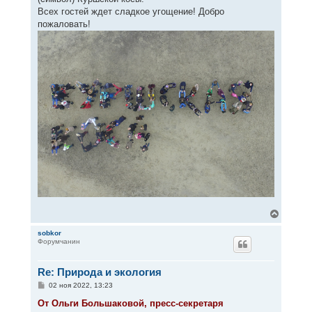
Всех гостей ждет сладкое угощение! Добро
пожаловать!
В
е
р
sobkor
Форумчанин
н
у
т
Re: Природа и экология
ь
с
С
02 ноя 2022, 13:23
я
о
к
о
От Ольги Большаковой, пресс-секретаря
н
б