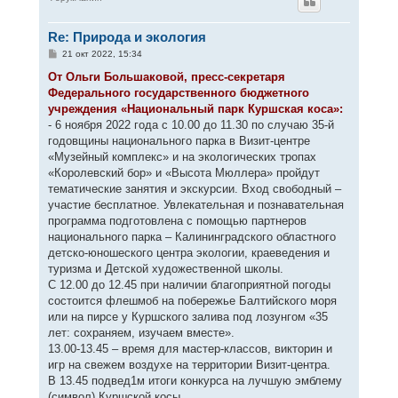
у
т
Re: Природа и экология
ь
с
С
21 окт 2022, 15:34
я
о
к
о
От Ольги Большаковой, пресс-секретаря
н
б
Федерального государственного бюджетного
щ
а
е
учреждения «Национальный парк Куршская коса»:
ч
н
а
- 6 ноября 2022 года с 10.00 до 11.30 по случаю 35-й
и
л
е
годовщины национального парка в Визит-центре
у
«Музейный комплекс» и на экологических тропах
«Королевский бор» и «Высота Мюллера» пройдут
тематические занятия и экскурсии. Вход свободный –
участие бесплатное. Увлекательная и познавательная
программа подготовлена с помощью партнеров
национального парка – Калининградского областного
детско-юношеского центра экологии, краеведения и
туризма и Детской художественной школы.
С 12.00 до 12.45 при наличии благоприятной погоды
состоится флешмоб на побережье Балтийского моря
или на пирсе у Куршского залива под лозунгом «35
лет: сохраняем, изучаем вместе».
13.00-13.45 – время для мастер-классов, викторин и
игр на свежем воздухе на территории Визит-центра.
В 13.45 подвед1м итоги конкурса на лучшую эмблему
(символ) Куршской косы.