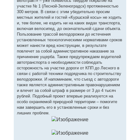
велотракт» – уже появилось твердое покрытие на
участке № 1 (Лесной-Зеленоградск) протяженностью
300 метров. В связи с этим убедительно просим
местных жителей и гостей «Куршской косы» не ходить
и, тем более, не ездить ни на каких видах транспорта,
включая велосипед, до окончательной сдачи объекта.
Пользование трассой велодорожки до истечения
установленных технологическими нормативами сроков
может нанести вред конструкции, в результате
повлечет за собой административное наказание за
причинение ущерба. Также предупреждаем водителей
автотранспорта о необходимости соблюдать
осторожность на участке дороги от КПП до Лесного в
связи с работой техники подрядчика по строительству
велодорожки. И напоминаем, что съезд с автодороги
также является административным правонарушением
и влечет за собой штраф в размере от 3 до 4 тысяч
рублей. Подобный проект впервые реализуется на
особо охраняемой природной территории – помогите
нам завершить его в установленные сроки и без
лишних проблем.