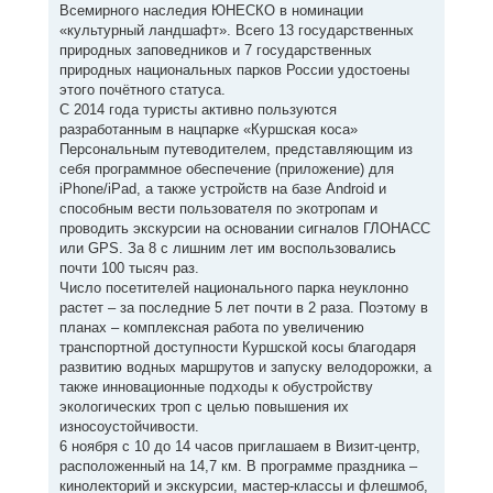
Всемирного наследия ЮНЕСКО в номинации
«культурный ландшафт». Всего 13 государственных
природных заповедников и 7 государственных
природных национальных парков России удостоены
этого почётного статуса.
С 2014 года туристы активно пользуются
разработанным в нацпарке «Куршская коса»
Персональным путеводителем, представляющим из
себя программное обеспечение (приложение) для
iPhone/iPad, а также устройств на базе Android и
способным вести пользователя по экотропам и
проводить экскурсии на основании сигналов ГЛОНАСС
или GPS. За 8 с лишним лет им воспользовались
почти 100 тысяч раз.
Число посетителей национального парка неуклонно
растет – за последние 5 лет почти в 2 раза. Поэтому в
планах – комплексная работа по увеличению
транспортной доступности Куршской косы благодаря
развитию водных маршрутов и запуску велодорожки, а
также инновационные подходы к обустройству
экологических троп с целью повышения их
износоустойчивости.
6 ноября с 10 до 14 часов приглашаем в Визит-центр,
расположенный на 14,7 км. В программе праздника –
кинолекторий и экскурсии, мастер-классы и флешмоб,