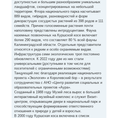
доступностью и большим разнообразием уникальных
ландшафтов, сконцентрированных на небольшой
территории. Флора национального парка насчитывает
889 видов, гибридов, разновидностей и форм
дикорастущих сосудистых растений из 398 родов и 111
семейств. Причем голосеменные растения почти
наполовину представлены интродуцентами. Фауна
наземных позвоночных на Куршской косе включает
более 290 видов, что составляет 80 % всей фауны
Калининградской области. Отдельные представители
относятся к редким и особо охраняемым видам.
Инфраструктура семи экологических троп постоянно
обновляется. К 2022 году две из них стали
универсальными (доступными в том числе для
посетителей с ограниченными возможностями):
Танцующий лес благодаря реализации национального
проекта «Экология» и Королевский бор – в результате
сотрудничества с АНО «Центр развития социальных и
образовательных проектов «Аура».
Созданный в 1988 году Музей леса вырос в большой
интерактивный музейный комплекс и служит Визит-
центром, открывающим двери в национальный парк и
способствующим формированию ответственного
отношения к природе у детей и взрослых.
В 2000 году Куршская коса включена в список