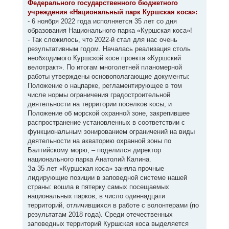
Федерального государственного бюджетного
щ
а
е
учреждения «Национальный парк Куршская коса»:
ч
н
а
- 6 ноября 2022 года исполняется 35 лет со дня
и
л
е
образования Национального парка «Куршская коса»!
у
- Так сложилось, что 2022-й стал для нас очень
результативным годом. Началась реализация столь
необходимого Куршской косе проекта «Куршский
велотракт». По итогам многолетней планомерной
работы утверждены основополагающие документы:
Положение о нацпарке, регламентирующее в том
числе нормы ограничения градостроительной
деятельности на территории поселков косы, и
Положение об морской охранной зоне, закрепившее
распространение установленных в соответствии с
функциональным зонированием ограничений на виды
деятельности на акваторию охранной зоны по
Балтийскому морю, – поделился директор
национального парка Анатолий Калина.
За 35 лет «Куршская коса» заняла прочные
лидирующие позиции в заповедной системе нашей
страны: вошла в пятерку самых посещаемых
национальных парков, в число одиннадцати
территорий, отличившихся в работе с волонтерами (по
результатам 2018 года). Среди отечественных
заповедных территорий Куршская коса выделяется