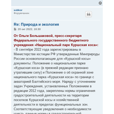
В
е
р
sobkor
Форумчанин
н
у
т
Re: Природа и экология
ь
с
С
20 окт 2022, 16:30
я
о
к
о
От Ольги Большаковой, пресс-секретаря
н
б
Федерального государственного бюджетного
щ
а
е
учреждения «Национальный парк Куршская коса»:
ч
н
а
- В сентябре 2022 года зарегистрированы в
и
л
е
Министерстве юстиции РФ утвержденные Минприроды
у
России основополагающие для «Куршской косы»
документы: Положение о национальном парке
«Куршская коса» (в прежней редакции признано
утратившим силу) и Положение о об охранной зоне
национального парка «Куршская коса» по границе с
акваторией Балтийского моря. Наряду с уточнением
задач Учреждения, установленных Положением в
редакции 2012 года, закреплены нормы ограничения
градостроительной деятельности на территории
поселков Куршской косы и хозяйственной
деятельности в пределах функциональных зон.
Соответствующие уведомления о необходимости
учесть данные нормы в градостроительной