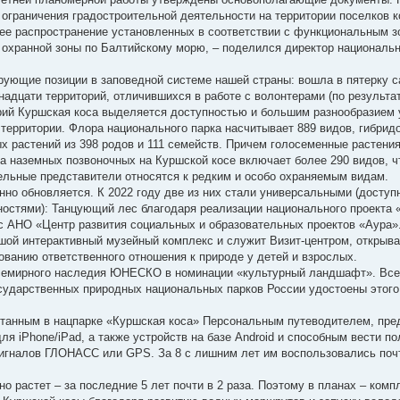
ограничения градостроительной деятельности на территории поселков к
шее распространение установленных в соответствии с функциональным 
 охранной зоны по Балтийскому морю, – поделился директор национальн
рующие позиции в заповедной системе нашей страны: вошла в пятерку 
адцати территорий, отличившихся в работе с волонтерами (по результа
орий Куршская коса выделяется доступностью и большим разнообразием
ерритории. Флора национального парка насчитывает 889 видов, гибридо
 растений из 398 родов и 111 семейств. Причем голосеменные растения
 наземных позвоночных на Куршской косе включает более 290 видов, ч
ельные представители относятся к редким и особо охраняемым видам.
нно обновляется. К 2022 году две из них стали универсальными (доступ
остями): Танцующий лес благодаря реализации национального проекта 
 с АНО «Центр развития социальных и образовательных проектов «Аура»
ьшой интерактивный музейный комплекс и служит Визит-центром, откры
ванию ответственного отношения к природе у детей и взрослых.
Всемирного наследия ЮНЕСКО в номинации «культурный ландшафт». Все
сударственных природных национальных парков России удостоены этого
ботанным в нацпарке «Куршская коса» Персональным путеводителем, п
ля iPhone/iPad, а также устройств на базе Android и способным вести п
сигналов ГЛОНАСС или GPS. За 8 с лишним лет им воспользовались поч
о растет – за последние 5 лет почти в 2 раза. Поэтому в планах – комп