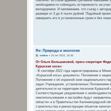
повлечет за собой административное наказание 
необходимости соблюдать осторожность на участ
велодорожки. И напоминаем, что съезд с автодо
размере от 3 до 4 тысяч рублей. Подобный прое
завершить его в установленные сроки и без лиш
Re: Природа и экология
С
sobkor
»
20 окт 2022, 16:30
о
о
От Ольги Большаковой, пресс-секретаря Фед
б
Куршская коса»:
щ
е
- В сентябре 2022 года зарегистрированы в Ми
н
«Куршской косы» документы: Положение о национ
и
е
Положение о об охранной зоне национального па
задач Учреждения, установленных Положением в
деятельности на территории поселков Куршской 
Соответствующие уведомления о необходимости 
землепользования и застройки будут направлен
области» и в Правительство Калининградской о
строительства и реконструкции объектов капитал
такая деятельность разрешена: высота зданий, с