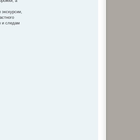
орожки, а
и экскурсии,
астного
я и следам