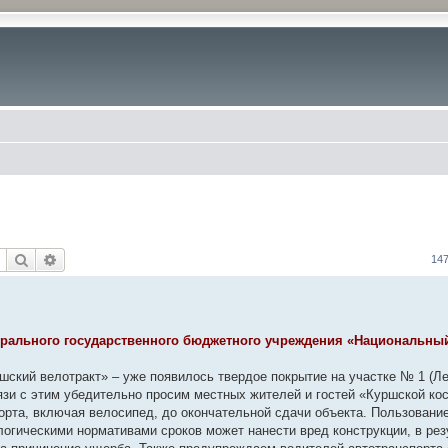
Поиск
Расширенный поиск
14
ерального государственного бюджетного учреждения «Национальны
шский велотракт» – уже появилось твердое покрытие на участке № 1 (Л
язи с этим убедительно просим местных жителей и гостей «Куршской ко
спорта, включая велосипед, до окончательной сдачи объекта. Пользовани
огическими нормативами сроков может нанести вред конструкции, в рез