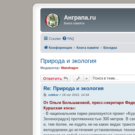
Анграпа.ru
Книга памяти
Ссылки
FAQ
Конференция
Книга памяти
Беседка
Природа и экология
Модератор:
Wandragor
Ответить
Re: Природа и экология
С
sobkor
»
18 окт 2022, 14:34
о
о
От Ольги Большаковой, пресс-секретаря Фед
б
Куршская коса»:
щ
е
- В национальном парке реализуется проект «Кур
н
Зеленоградск) протяженностью 300 метров. В св
и
е
и, тем более, не ездить ни на каких видах тран
велодорожки до истечения установленных технол