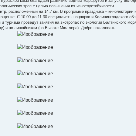
 Куршской косы благодаря развитию водных маршрутов и запуску велод
ологических троп с целью повышения их износоустойчивости.
ентр, расположенный на 14,7 км. В программе праздника – кинолекторий 
ощение. С 10.00 до 11.30 специалисты нацпарка и Калининградского обл
 и туризма проведут занятия на экотропах по экологии Балтийского мор
у) и по лишайникам (на Высоте Мюллера). Добро пожаловать!