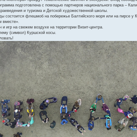
ограмма подготовлена с помощью партнеров национального парка – Кал
 краеведения и туризма и Детской художественной школы.
годы состоится флешмоб на побережье Балтийского моря или на пирсе у 
м вместе».
н и игр на свежем воздухе на территории Визит-центра.
лему (символ) Куршской косы.
ловать!