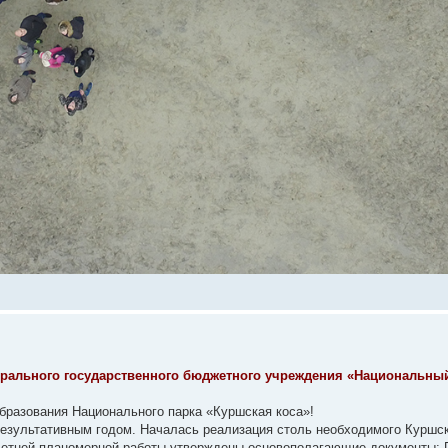
ерального государственного бюджетного учреждения «Национальны
 образования Национального парка «Куршская коса»!
ь результативным годом. Началась реализация столь необходимого Куршс
олетней планомерной работы утверждены основополагающие документы: