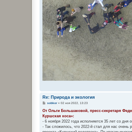
Re: Природа и экология
С
sobkor
»
02 ноя 2022, 13:23
о
о
От Ольги Большаковой, пресс-секретаря Фед
б
Куршская коса»:
щ
е
- 6 ноября 2022 года исполняется 35 лет со дня
н
- Так сложилось, что 2022-й стал для нас очен
и
е
проекта «Куршский велотракт». По итогам мног