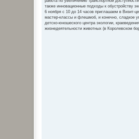
работа по увеличению транспортной доступности
также инновационные подходы к обустройству эк
6 ноября с 10 до 14 часов приглашаем в Визит-ц
мастер-классы и флешмоб, и конечно, сладкое уг
детско-юношеского центра экологии, краеведения
жизнедеятельности животных (в Королевском бор