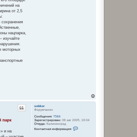
м
ничений на
а
ц
ирина от 2,5
и
ы:
я
п
я сохранения
о
йственные,
л
ь
оны нацпарка,
з
– изучайте
о
в
нарушения.
а
ие моторных
т
е
л
ранспортные
я
s
o
b
k
o
r
В
е
р
sobkor
н
Форумчанин
у
Сообщения:
7584
т
й парк
Зарегистрирован:
08 авг 2005, 19:04
ь
Откуда:
Калининград
с
К
Контактная информация:
я
» и на
о
к
н
ый – участие