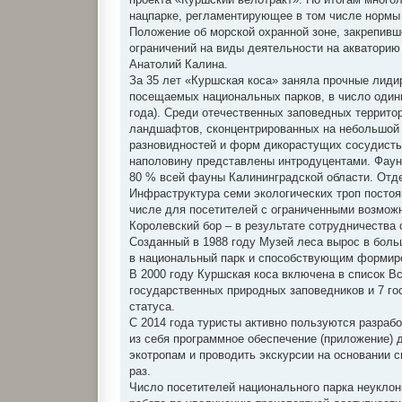
нацпарке, регламентирующее в том числе нормы 
Положение об морской охранной зоне, закрепив
ограничений на виды деятельности на акваторию
Анатолий Калина.
За 35 лет «Куршская коса» заняла прочные лиди
посещаемых национальных парков, в число одинн
года). Среди отечественных заповедных террит
ландшафтов, сконцентрированных на небольшой т
разновидностей и форм дикорастущих сосудистых
наполовину представлены интродуцентами. Фауна
80 % всей фауны Калининградской области. Отд
Инфраструктура семи экологических троп постоя
числе для посетителей с ограниченными возможн
Королевский бор – в результате сотрудничества
Созданный в 1988 году Музей леса вырос в бол
в национальный парк и способствующим формиро
В 2000 году Куршская коса включена в список 
государственных природных заповедников и 7 го
статуса.
С 2014 года туристы активно пользуются разра
из себя программное обеспечение (приложение) д
экотропам и проводить экскурсии на основании 
раз.
Число посетителей национального парка неуклонн