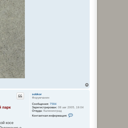
В
е
р
sobkor
н
Форумчанин
у
Сообщения:
7584
т
й парк
Зарегистрирован:
08 авг 2005, 19:04
ь
Откуда:
Калининград
с
К
Контактная информация:
я
о
к
н
кой косе
т
н
 Положение о
а