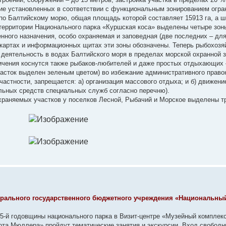
е установленных в соответствии с функциональным зонированием огра
по Балтийскому морю, общая площадь которой составляет 15913 га, а ш
а территории Национального парка «Куршская коса» выделены четыре зон
енного назначения, особо охраняемая и заповедная (две последних – дл
 картах и информационных щитах эти зоны обозначены. Теперь рыбохозя
деятельность в водах Балтийского моря в пределах морской охранной з
ичения коснутся также рыбаков-любителей и даже простых отдыхающих 
часток выделен зеленым цветом) во избежание административного право
частности, запрещается: а) организация массового отдыха; и б) движен
льных средств специальных служб согласно перечню).
храняемых участков у поселков Лесной, Рыбачий и Морское выделены т
ерального государственного бюджетного учреждения «Национальны
ю 35-й годовщины национального парка в Визит-центре «Музейный комплекс
ота Мюллера» пройдут тематические занятия и экскурсии. Вход свободн