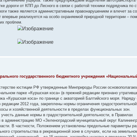
за причинение ущерба. Также предупреждаем водителей автотранспорта 
ке дороги от КПП до Лесного в связи с работой техники подрядчика по 
роги также является административным правонарушением и влечет за с
кт впервые реализуется на особо охраняемой природной территории – по
них проблем.
ерального государственного бюджетного учреждения «Национальны
нистерстве юстиции РФ утвержденные Минприроды России основополага
альном парке «Куршская коса» (в прежней редакции признано утративш
рка «Куршская коса» по границе с акваторией Балтийского моря. Наряду
 редакции 2012 года, закреплены нормы ограничения градостроительной
косы и хозяйственной деятельности в пределах функциональных зон.
учесть данные нормы в градостроительной деятельности, в Правилах
ы в администрацию МО «Зеленоградский муниципальный округ Калининг
бласти. В частности, Положением установлены предельные параметры р
ьного строительства в рекреационной зоне в случаях, если на земельно
троений, сооружений – до 15 метров, застройка участка в пределах 20 