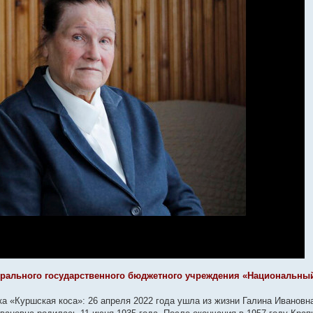
ерального государственного бюджетного учреждения «Национальны
ка «Куршская коса»: 26 апреля 2022 года ушла из жизни Галина Ивановн