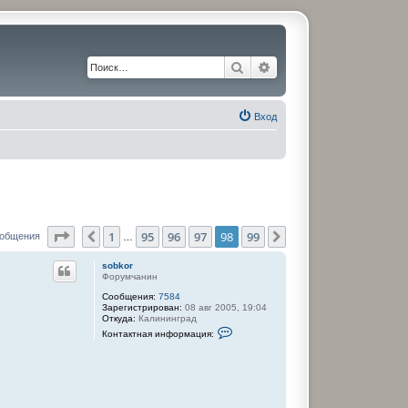
Поиск
Расширенный поиск
Вход
Страница
98
из
99
1
95
96
97
98
99
Пред.
След.
ообщения
…
sobkor
Форумчанин
Сообщения:
7584
Зарегистрирован:
08 авг 2005, 19:04
Откуда:
Калининград
К
Контактная информация:
о
н
т
а
к
т
н