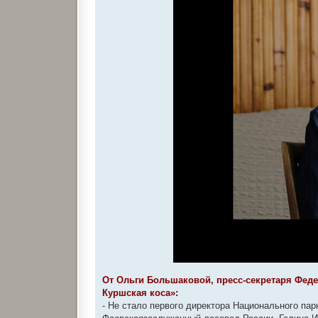
От Ольги Большаковой, пресс-секретаря Фед
Куршская коса»:
- Не стало первого директора Национального пар