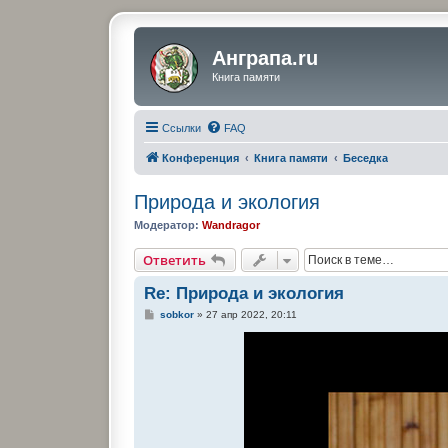
Анграпа.ru
Книга памяти
Ссылки
FAQ
Конференция
Книга памяти
Беседка
Природа и экология
Модератор:
Wandragor
Ответить
Re: Природа и экология
С
sobkor
»
27 апр 2022, 20:11
о
о
б
щ
е
н
и
е