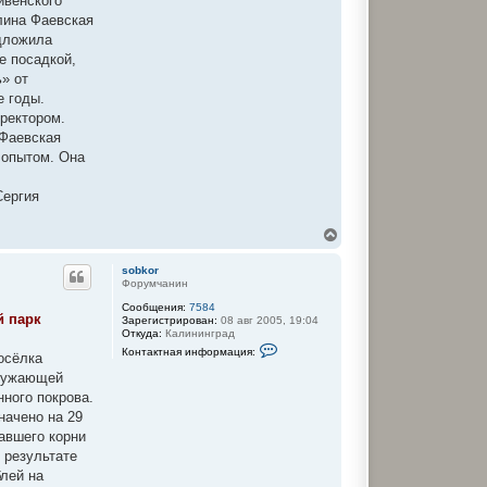
ивенского
лина Фаевская
едложила
е посадкой,
ь» от
е годы.
иректором.
 Фаевская
 опытом. Она
Сергия
В
е
р
sobkor
н
Форумчанин
у
Сообщения:
7584
т
й парк
Зарегистрирован:
08 авг 2005, 19:04
ь
Откуда:
Калининград
с
К
Контактная информация:
я
посёлка
о
к
н
кружающей
т
н
ного покрова.
а
а
к
ч
начено на 29
т
а
авшего корни
н
л
а
 результате
у
я
блей на
и