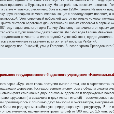
ановна родилась 11 июня 1935 года. После окончания в 1957 году Крап
лению приехала на Куршскую косу. Начав работать простым техником, Га
 а затем – главного лесничего. Уже в конце 1950-х Галина Ивановна пр
вку крупногабаритных механических защит с последующим посевом, а н
приморской. Этот сиреневый неброский цветок не только «скорая помощ
 Триста гектаров береговых дюн остановили новым способом в первые ж
987 году национального парка Галину Ивановну назначили его первым д
тельской и туристической деятельности. До 1993 года Галина Ивановна
и продолжала работать на благо родной Куршской косы, щедро делилась
лась заслуженным уважением всех жителей поселка Рыбачий.
 по адресу пос. Рыбачий, улица Гагарина, 3, возле храма Преподобного 
ерального государственного бюджетного учреждения «Национальны
ного парка «Куршская коса» поступил сигнал о том, что в окрестностях 
 падающих деревьев. Государственные инспекторы в области охраны о
ановили факт спиливания двух ольховых деревьев и повреждения почвен
правонарушении (на заказчика и двух исполнителей) – рассмотрение наз
ний производилось с помощью двух бензопил и экскаватора, выкорчевыв
 в Калининградскую межрайонную природоохранную прокуратуру. Если в
го преступления, нарушителям грозит штраф от 500 тыс. до 1,5 млн. ру