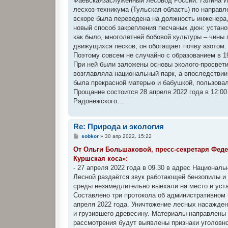
Фаевскаязаслуженный лесовод России. Галина Ив
лесхоз-техникума (Тульская область) по направ
вскоре была переведена на должность инженера,
новый способ закрепления песчаных дюн: устано
как было, многолетней бобовой культуры – чины 
движущихся песков, он обогащает почву азотом.
Поэтому совсем не случайно с образованием в 1
При ней были заложены основы эколого-просвети
возглавляла национальный парк, а впоследстви
была прекрасной матерью и бабушкой, пользова
Прощание состоится 28 апреля 2022 года в 12:00
Радонежского…
Re: Природа и экология
С
sobkor
»
30 апр 2022, 15:22
о
о
От Ольги Большаковой, пресс-секретаря Фед
б
Куршская коса»:
щ
е
- 27 апреля 2022 года в 09.30 в адрес Националь
н
Лесной раздаётся звук работающей бензопилы и
и
е
среды незамедлительно выехали на место и уст
Составлено три протокола об административном 
апреля 2022 года. Уничтожение лесных насажде
и грузившего древесину. Материалы направлены
рассмотрения будут выявлены признаки уголовно