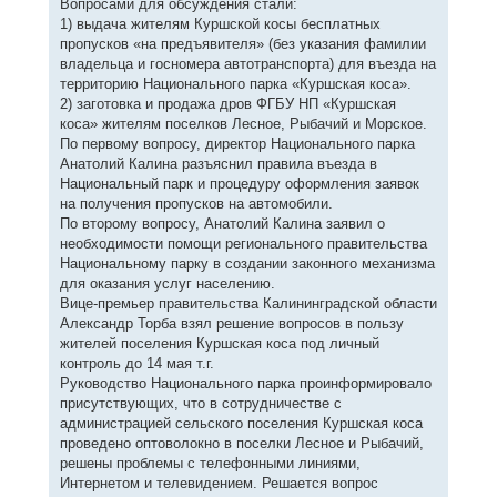
Вопросами для обсуждения стали:
1) выдача жителям Куршской косы бесплатных
пропусков «на предъявителя» (без указания фамилии
владельца и госномера автотранспорта) для въезда на
территорию Национального парка «Куршская коса».
2) заготовка и продажа дров ФГБУ НП «Куршская
коса» жителям поселков Лесное, Рыбачий и Морское.
По первому вопросу, директор Национального парка
Анатолий Калина разъяснил правила въезда в
Национальный парк и процедуру оформления заявок
на получения пропусков на автомобили.
По второму вопросу, Анатолий Калина заявил о
необходимости помощи регионального правительства
Национальному парку в создании законного механизма
для оказания услуг населению.
Вице-премьер правительства Калининградской области
Александр Торба взял решение вопросов в пользу
жителей поселения Куршская коса под личный
контроль до 14 мая т.г.
Руководство Национального парка проинформировало
присутствующих, что в сотрудничестве с
администрацией сельского поселения Куршская коса
проведено оптоволокно в поселки Лесное и Рыбачий,
решены проблемы с телефонными линиями,
Интернетом и телевидением. Решается вопрос