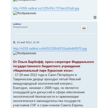
http://i058.radikal.ru/1205/45/c737dec631a9.jpg
В
е
р
sobkor
Форумчанин
н
у
т
ь
с
С
23 май 2012, 11:43
я
о
к
о
http://s019.radikal.ru/i643/1205/d3/31ba5e9d3070.jpg
н
б
щ
а
е
ч
н
а
От Ольги Барбофф, пресс-секретаря Федерального
и
л
е
государственного бюджетного учреждения
у
«Национальный парк Куршская коса»:
- 17-18 мая 2012 года в Санкт-Петербурге в
Таврическом дворце проходил пятый Невский
международный экологический конгресс.
Ежегодно, начиная с 2008 года, он является
площадкой для дискуссий в сфере обеспечения
экологической безопасности и гармонизации
экологического законодательства государств-
участников СНГ и стран-членов Совета Европы.