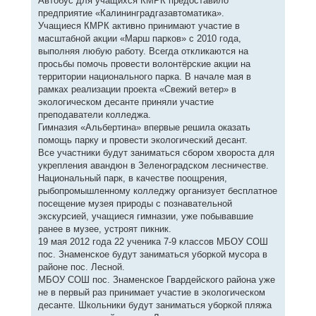
Автобус для учащихся КМРК предоставило
предприятие «Калининградгазавтоматика».
Учащиеся КМРК активно принимают участие в
масштабной акции «Марш парков» с 2010 года,
выполняя любую работу. Всегда откликаются на
просьбы помочь провести волонтёрские акции на
территории национального парка. В начале мая в
рамках реализации проекта «Свежий ветер» в
экологическом десанте приняли участие
преподаватели колледжа.
Гимназия «Альбертина» впервые решила оказать
помощь парку и провести экологический десант.
Все участники будут заниматься сбором хвороста для
укрепления авандюн в Зеленоградском лесничестве.
Национальный парк, в качестве поощрения,
рыбопромышленному колледжу организует бесплатное
посещение музея природы с познавательной
экскурсией, учащиеся гимназии, уже побывавшие
ранее в музее, устроят пикник.
19 мая 2012 года 22 ученика 7-9 классов МБОУ СОШ
пос. Знаменское будут заниматься уборкой мусора в
районе пос. Лесной.
МБОУ СОШ пос. Знаменское Гвардейского района уже
не в первый раз принимает участие в экологическом
десанте. Школьники будут заниматься уборкой пляжа