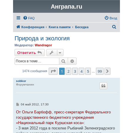
Анграпа.ru
FAQ
Вход
П
Конференция
Книга памяти
Беседка
о
Природа и экология
и
Модератор:
Wandragor
с
Ответить
к
Поиск
Расширенный поиск
Страница
1
из
99
1
2
3
4
5
99
След.
1474 сообщения
…
sobkor
Форумчанин
С
04 май 2012, 17:30
о
о
От Ольги Барбофф, пресс-секретаря Федерального
б
государственного бюджетного учреждения
щ
е
«Национальный парк Куршская коса»:
н
- 3 мая 2012 года в поселке Рыбачий Зеленоградского
и
е