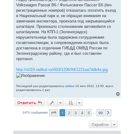
Volkswagen Passat B6 / Фольксваген Пассат Б6 (без
регистрационных номеров) отказалась оплатить въезд
в Национальный парк и, не обращая внимания на
замечание инспектора, проехала под закрывающийся
шлагбаум. Произошло столкновение автомобиля со
шлагбаумом. На КПП-1 (Зеленоградск)
нарушительница была задержана сотрудниками
госавтоинспекции, в сопровождении которых была
доставлена в отделение ГИБДД ОМВД России по
Зеленоградскому району, где и был составлен
протокол.
http://s019.radikal.ru/i603/1206/84/1221aa7ddb4a.jpg
Последний раз редактировалось
sobkor
10 июн 2012, 13:50, всего
редактировалось 1 раз.
В
е
Ответить
р
н
у
Страница
1
из
99
1
2
3
4
5
99
След.
1474 сообщения
…
т
ь
с
Перейти
я
к