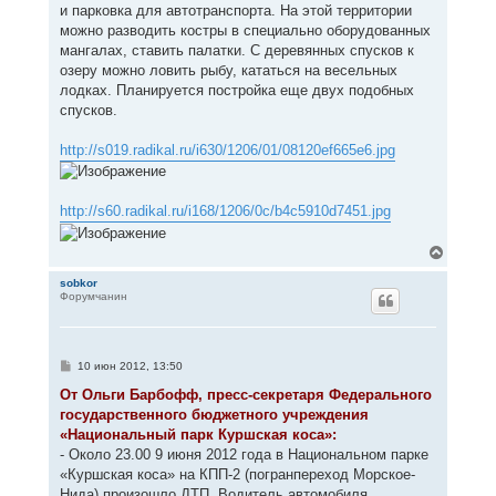
и парковка для автотранспорта. На этой территории
можно разводить костры в специально оборудованных
мангалах, ставить палатки. С деревянных спусков к
озеру можно ловить рыбу, кататься на весельных
лодках. Планируется постройка еще двух подобных
спусков.
http://s019.radikal.ru/i630/1206/01/08120ef665e6.jpg
http://s60.radikal.ru/i168/1206/0c/b4c5910d7451.jpg
В
е
р
sobkor
Форумчанин
н
у
т
ь
с
С
10 июн 2012, 13:50
я
о
к
о
От Ольги Барбофф, пресс-секретаря Федерального
н
б
государственного бюджетного учреждения
щ
а
е
«Национальный парк Куршская коса»:
ч
н
а
- Около 23.00 9 июня 2012 года в Национальном парке
и
л
е
«Куршская коса» на КПП-2 (погранпереход Морское-
у
Нида) произошло ДТП. Водитель автомобиля