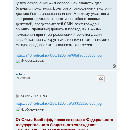
целях сохранения жизнеспособной планеты для
будущих поколений. Во-вторых, отношение к экологии
должно быть совершенно иным. А потому участники
конгресса призывают политиков, общественных
деятелей, представителей СМИ, всех граждан
принять, пропагандировать и проводить в жизнь
положения принятой резолюции и рекомендации,
выработанные на «круглых столах» пятого Невского
международного экологического конгресса.
http://s40.radikal.ru/i088/1205/be/68af9c533836.jpg
В
е
р
sobkor
Форумчанин
н
у
т
ь
с
С
23 май 2012, 11:44
я
о
к
о
http://s53.radikal.ru/i139/1205/75/a333333cf658.jpg
н
б
щ
а
е
ч
н
а
От Ольги Барбофф, пресс-секретаря Федерального
и
л
е
государственного бюджетного учреждения
у