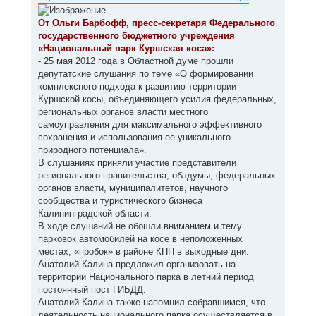
н
б
щ
а
е
От Ольги Барбофф, пресс-секретаря Федерального
ч
н
а
государственного бюджетного учреждения
и
л
е
«Национальный парк Куршская коса»:
у
- 25 мая 2012 года в Областной думе прошли
депутатские слушания по теме «О формировании
комплексного подхода к развитию территории
Куршской косы, объединяющего усилия федеральных,
региональных органов власти местного
самоуправления для максимального эффективного
сохранения и использования ее уникального
природного потенциала».
В слушаниях приняли участие представители
регионального правительства, облдумы, федеральных
органов власти, муниципалитетов, научного
сообщества и туристического бизнеса
Калининградской области.
В ходе слушаний не обошли вниманием и тему
парковок автомобилей на косе в неположенных
местах, «пробок» в районе КПП в выходные дни.
Анатолий Калина предложил организовать на
территории Национального парка в летний период
постоянный пост ГИБДД.
Анатолий Калина также напомнил собравшимся, что
деятельность национального парка осуществляется в