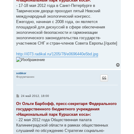
«Национальный парк Куршская коса»:
- 17-18 мая 2012 года в Санкт-Петербурге в
Таврическом дворце проходил пятый Невский
международный экологический конгресс.
Ежегодно, начиная с 2008 года, он является
площадкой для дискуссий в сфере обеспечения
экологической безопасности и гармонизации
экологического законодательства государств-
участников СНГ и стран-членов Совета Европы.[/quote]
http://i073.radikal.ru/1205/78/e0696440e5bd.jpg
В
е
р
sobkor
Форумчанин
н
у
т
ь
с
С
24 май 2012, 18:00
я
о
к
о
От Ольги Барбофф, пресс-секретаря Федерального
н
б
государственного бюджетного учреждения
щ
а
е
«Национальный парк Куршская коса»:
ч
н
а
- 22 мая 2012 года Общественная палата
и
л
е
Калининградской области в рамках общественных
у
слушаний по обсуждению Стратегии социально-