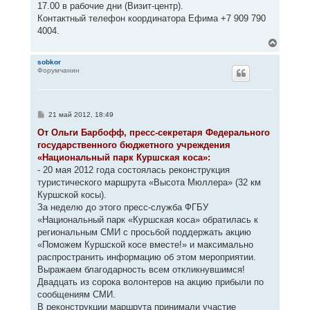
17.00 в рабочие дни (Визит-центр).
Контактный телефон координатора Ефима +7 909 790
4004.
В
е
р
sobkor
Форумчанин
н
у
т
ь
с
С
21 май 2012, 18:49
я
о
к
о
От Ольги Барбофф, пресс-секретаря Федерального
н
б
государственного бюджетного учреждения
щ
а
е
«Национальный парк Куршская коса»:
ч
н
а
- 20 мая 2012 года состоялась реконструкция
и
л
е
туристического маршрута «Высота Мюллера» (32 км
у
Куршской косы).
За неделю до этого пресс-служба ФГБУ
«Национальный парк «Куршская коса» обратилась к
региональным СМИ с просьбой поддержать акцию
«Поможем Куршской косе вместе!» и максимально
распространить информацию об этом мероприятии.
Выражаем благодарность всем откликнувшимся!
Двадцать из сорока волонтеров на акцию прибыли по
сообщениям СМИ.
В реконструкции маршрута принимали участие