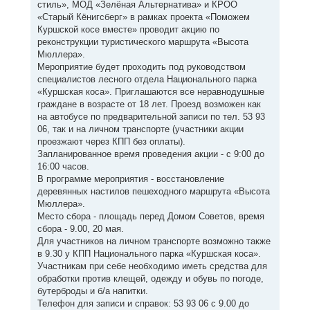
стиль», МОД «Зелёная Альтернатива» и КРОО
«Старый Кёнигсберг» в рамках проекта «Поможем
Куршской косе вместе» проводит акцию по
реконструкции туристического маршрута «Высота
Мюллера».
Мероприятие будет проходить под руководством
специалистов лесного отдела Национального парка
«Куршская коса». Приглашаются все неравнодушные
граждане в возрасте от 18 лет. Проезд возможен как
на автобусе по предварительной записи по тел. 53 93
06, так и на личном транспорте (участники акции
проезжают через КПП без оплаты).
Запланированное время проведения акции - с 9:00 до
16:00 часов.
В программе мероприятия - восстановление
деревянных настилов пешеходного маршрута «Высота
Мюллера».
Место сбора - площадь перед Домом Советов, время
сбора - 9.00, 20 мая.
Для участников на личном транспорте возможно также
в 9.30 у КПП Национального парка «Куршская коса».
Участникам при себе необходимо иметь средства для
обработки против клещей, одежду и обувь по погоде,
бутерброды и б/а напитки.
Телефон для записи и справок: 53 93 06 с 9.00 до