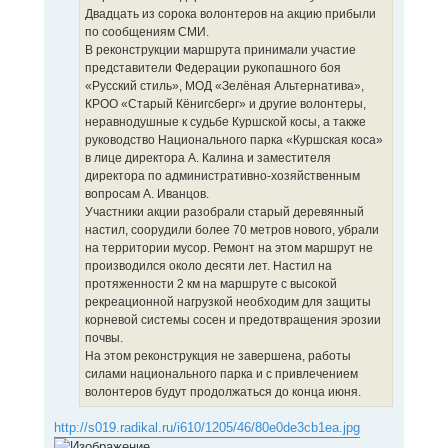
Двадцать из сорока волонтеров на акцию прибыли
по сообщениям СМИ.
В реконструкции маршрута принимали участие
представители Федерации рукопашного боя
«Русский стиль», МОД «Зелёная Альтернатива»,
КРОО «Старый Кёнигсберг» и другие волонтеры,
неравнодушные к судьбе Куршской косы, а также
руководство Национального парка «Куршская коса»
в лице директора А. Калина и заместителя
директора по административно-хозяйственным
вопросам А. Иванцов.
Участники акции разобрали старый деревянный
настил, соорудили более 70 метров нового, убрали
на территории мусор. Ремонт на этом маршрут не
производился около десяти лет. Настил на
протяженности 2 км на маршруте с высокой
рекреационной нагрузкой необходим для защиты
корневой системы сосен и предотвращения эрозии
почвы.
На этом реконструкция не завершена, работы
силами национального парка и с привлечением
волонтеров будут продолжаться до конца июня.
http://s019.radikal.ru/i610/1205/46/80e0de3cb1ea.jpg