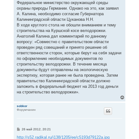
Федеральное министерство окружающей среды
охраны природы Германии. Однако на это, как заявил
А. Калина, необходимо согласие Губернатора
Калининградской области Цуканова Н.Н.
В ходе круглого стола не обошли вниманием и тему
строительства на Куршской косе велодорожки.
Анатолий Калина дал комментарий по данному
вопросу: «Совместно с правительством области
проведен ряд совещаний и принято решение об
ответственности сторон, которые берут на себя задачи
по оформлению необходимых документов по
строительству велодорожки. В течение месяца
документы будут отправлены на экологическую
экспертизу, которая ранее не была проведена. Затем
правительство Калининградской области должно
заложить в федеральный бюджет на 2013 год деньги
на строительство велодорожки».
В
е
р
sobkor
Форумчанин
н
у
т
ь
с
С
26 май 2012, 20:21
я
о
к
о
http://s52.radikal.ru/i138/1205/ee/c5193d79122a.jpg