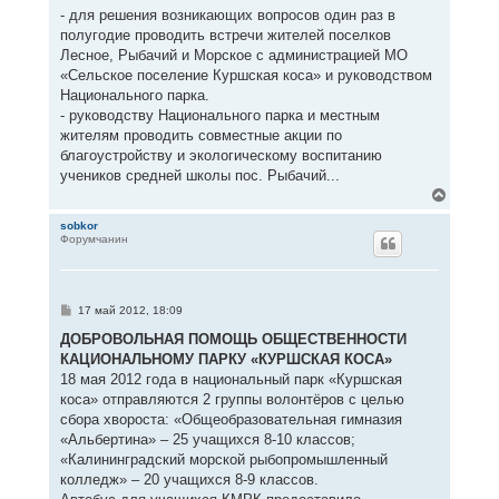
- для решения возникающих вопросов один раз в
полугодие проводить встречи жителей поселков
Лесное, Рыбачий и Морское с администрацией МО
«Сельское поселение Куршская коса» и руководством
Национального парка.
- руководству Национального парка и местным
жителям проводить совместные акции по
благоустройству и экологическому воспитанию
учеников средней школы пос. Рыбачий...
В
е
р
sobkor
Форумчанин
н
у
т
ь
с
С
17 май 2012, 18:09
я
о
к
о
ДОБРОВОЛЬНАЯ ПОМОЩЬ ОБЩЕСТВЕННОСТИ
н
б
КАЦИОНАЛЬНОМУ ПАРКУ «КУРШСКАЯ КОСА»
щ
а
е
18 мая 2012 года в национальный парк «Куршская
ч
н
а
коса» отправляются 2 группы волонтёров с целью
и
л
е
сбора хвороста: «Общеобразовательная гимназия
у
«Альбертина» – 25 учащихся 8-10 классов;
«Калининградский морской рыбопромышленный
колледж» – 20 учащихся 8-9 классов.