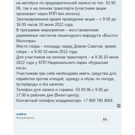
на автобусе по предварительной записи по тел. 53 93
06, так и на личном транспорте (участники акции
проезжают через КПП без оплаты).
Запланированное время проведения акции – с 9:00 до
16:00 часов 10 июня 2012 года.
В программе мероприятия – восстановление
деревянных настилов пешеходного маршрута «Высота
Мюллера».
Место сбора – площадь перед Домом Советов, время
сбора – к 9.00 10 июня 2012 года.
Для участников на личном транспорте – в 9.30 10 июня
2012 года у КПП Национального парка «Куршская
коса».
Участникам при себе необходимо иметь средства для
обработки против клещей, одежду и обувь по погоде,
бутерброды и б/а напитки.
Телефон для записи и справок: 53 93 06 с 9.00 до
17.00 в рабочие дни (Визит-центр).
Контактный телефон координатора: +7 909 790 4004.
В
е
р
sobkor
Форумчанин
н
у
т
ь