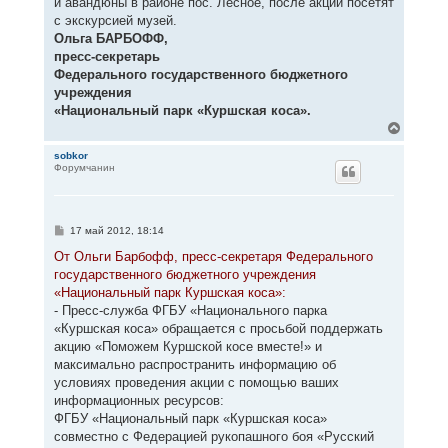
и авандюны в районе пос. Лесное, после акции посетят
с экскурсией музей.
Ольга БАРБОФФ,
пресс-секретарь
Федерального государственного бюджетного
учреждения
«Национальный парк «Куршская коса».
В
е
р
sobkor
Форумчанин
н
у
т
ь
с
С
17 май 2012, 18:14
я
о
к
о
От Ольги Барбофф, пресс-секретаря Федерального
н
б
государственного бюджетного учреждения
щ
а
е
«Национальный парк Куршская коса»:
ч
н
а
- Пресс-служба ФГБУ «Национального парка
и
л
е
«Куршская коса» обращается с просьбой поддержать
у
акцию «Поможем Куршской косе вместе!» и
максимально распространить информацию об
условиях проведения акции с помощью ваших
информационных ресурсов:
ФГБУ «Национальный парк «Куршская коса»
совместно с Федерацией рукопашного боя «Русский