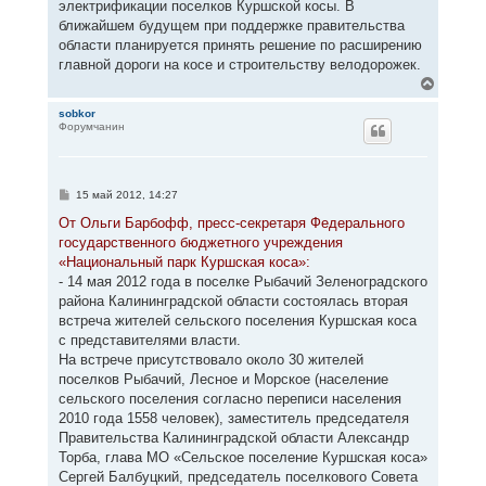
электрификации поселков Куршской косы. В
ближайшем будущем при поддержке правительства
области планируется принять решение по расширению
главной дороги на косе и строительству велодорожек.
В
е
р
sobkor
Форумчанин
н
у
т
ь
с
С
15 май 2012, 14:27
я
о
к
о
От Ольги Барбофф, пресс-секретаря Федерального
н
б
государственного бюджетного учреждения
щ
а
е
«Национальный парк Куршская коса»:
ч
н
а
- 14 мая 2012 года в поселке Рыбачий Зеленоградского
и
л
е
района Калининградской области состоялась вторая
у
встреча жителей сельского поселения Куршская коса
с представителями власти.
На встрече присутствовало около 30 жителей
поселков Рыбачий, Лесное и Морское (население
сельского поселения согласно переписи населения
2010 года 1558 человек), заместитель председателя
Правительства Калининградской области Александр
Торба, глава МО «Сельское поселение Куршская коса»
Сергей Балбуцкий, председатель поселкового Совета