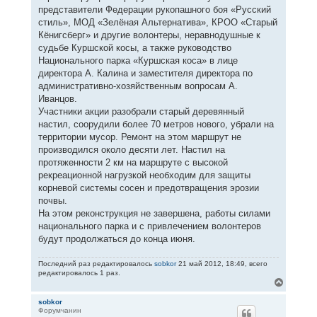
представители Федерации рукопашного боя «Русский
стиль», МОД «Зелёная Альтернатива», КРОО «Старый
Кёнигсберг» и другие волонтеры, неравнодушные к
судьбе Куршской косы, а также руководство
Национального парка «Куршская коса» в лице
директора А. Калина и заместителя директора по
административно-хозяйственным вопросам А.
Иванцов.
Участники акции разобрали старый деревянный
настил, соорудили более 70 метров нового, убрали на
территории мусор. Ремонт на этом маршрут не
производился около десяти лет. Настил на
протяженности 2 км на маршруте с высокой
рекреационной нагрузкой необходим для защиты
корневой системы сосен и предотвращения эрозии
почвы.
На этом реконструкция не завершена, работы силами
национального парка и с привлечением волонтеров
будут продолжаться до конца июня.
Последний раз редактировалось
sobkor
21 май 2012, 18:49, всего
редактировалось 1 раз.
В
е
р
sobkor
Форумчанин
н