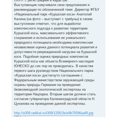
ООПТ с регистрацией в кадастре.
Выступающие озвучивали свои предложения и
рекомендации по обозначенной теме. Директор ФГБУ
«Национальный парк «Куршская коса» Анатолий
Калина (на фото – выступает с трибуны) в своем
выступлении отметил, что для выработки
комплексного подхода к развитию территории
Куршской косы, максимального эффективного
сохранения и использования ее уникального
природного потенциала необходима комплексная
независимая оценка данного потенциала развития и
допустимости рекреационной нагрузки на Куршской
косе. Подобная оценка природных комплексов
Куршской косы как объекта Всемирного наследия
ЮНЕСКО до сих пор не проводилась. В качестве
первого шага руководством Национального парка
«Куршская коса» достигнуто соглашение с
Федеральным министерством окружающей среды
охраны природы Германии на проведении
безвозмездной экологической экспертизы на
территории Нацпарка. Вторым шагом должно стать
согласие губернатора Калининградской области Н.
Цуканова на проведение данной экспертизы.
http://s009.radikal.ru/i309/1205/3e/e9b79396aaf8.jpg