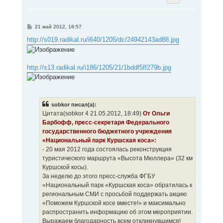
у
т
ь
с
С
21 май 2012, 18:57
я
о
к
о
http://s019.radikal.ru/i640/1205/dc/24942143ad88.jpg
н
б
щ
а
е
ч
н
а
http://s13.radikal.ru/i186/1205/21/1bddf5ff279b.jpg
и
л
е
у
sobkor писал(а):
Цитата(sobkor 4 21.05.2012, 18:49)
От Ольги
Барбофф, пресс-секретаря Федерального
государственного бюджетного учреждения
«Национальный парк Куршская коса»:
- 20 мая 2012 года состоялась реконструкция
туристического маршрута «Высота Мюллера» (32 км
Куршской косы).
За неделю до этого пресс-служба ФГБУ
«Национальный парк «Куршская коса» обратилась к
региональным СМИ с просьбой поддержать акцию
«Поможем Куршской косе вместе!» и максимально
распространить информацию об этом мероприятии.
Выражаем благодарность всем откликнувшимся!