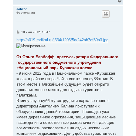
В
е
р
sobkor
Форумчанин
н
у
т
ь
с
С
10 июн 2012, 13:47
я
о
к
о
http://s019.radikal.ru/i634/1206/5a/242ab7af39a3.jpg
н
б
щ
а
е
ч
н
а
От Ольги Барбофф, пресс-секретаря Федерального
и
л
е
государственного бюджетного учреждения
у
«Национальный парк Куршская коса»:
- 9 июня 2012 года в Национальном парке «Куршская
коса» в районе озера Чайка состоялся субботник. В
этом месте в ближайшем будущем будет открыто
дополнительное место для отдыха туристов с
палатками.
В минувшую субботу сотрудники парка во главе с
директором Анатолием Калина приступили к
оборудованию данной территории. Площадка уже
имеет деревянное ограждения, защищающее лесные
насаждения и естественные разграничения, дающие
возможность располагаться на отдых нескольким
компаниям отдыхающих. Для удобства туристов есть