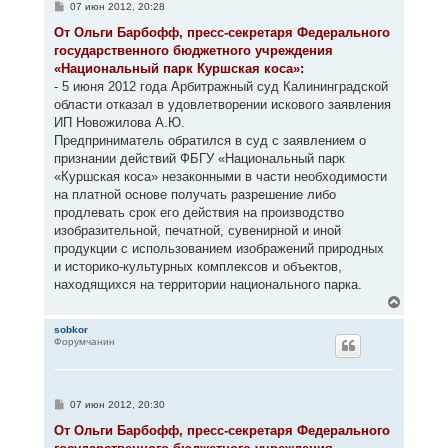
с
С
07 июн 2012, 20:28
я
о
к
о
От Ольги Барбофф, пресс-секретаря Федерального
н
б
государственного бюджетного учреждения
щ
а
е
«Национальный парк Куршская коса»:
ч
н
а
- 5 июня 2012 года Арбитражный суд Калининградской
и
л
е
области отказал в удовлетворении искового заявления
у
ИП Новожилова А.Ю.
Предприниматель обратился в суд с заявлением о
признании действий ФБГУ «Национальный парк
«Куршская коса» незаконными в части необходимости
на платной основе получать разрешение либо
продлевать срок его действия на производство
изобразительной, печатной, сувенирной и иной
продукции с использованием изображений природных
и историко-культурных комплексов и объектов,
находящихся на территории национального парка.
В
е
р
sobkor
Форумчанин
н
у
т
ь
с
С
07 июн 2012, 20:30
я
о
к
о
От Ольги Барбофф, пресс-секретаря Федерального
н
б