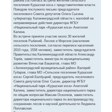
района состоялась встреча жителей сельского
поселения Куршская коса с представителями власти.
Поводом послужило письмо председателя
поселкового Совета депутатов Олега Сысина
губернатору Калининградской области с жалобой на
неправомерные действия директора ФГБУ
«Национальный парк «Куршская коса» Анатолия
Калина.
Во встрече приняли участие около 30 жителей
поселков Рыбачий, Лесное и Морское (население
сельского поселения, согласно переписи населения
2010 года, 1558 человек), заместитель председателя
Правительства Калининградской области Александр
Торба, заместитель министра по муниципальному
развитию Вячеслав Башкатов, глава МО
«Зеленоградский муниципальный район» Валерий
Губаров, глава МО «Сельское поселение Куршская
коса» Сергей Балбуцкий, председатель поселкового
Совета депутатов Олег Сысин, директор ФГБУ
«Национальный парк «Куршская коса» Анатолий
Калина, заместитель директора национального парка
по общим вопросам Максим Осколков, заместитель
директора национального парка по воспроизводству,
сохранению лесов и научной деятельности Людмила
Поплавская.