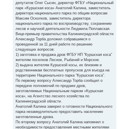
депутатов Олег Сысин, директор ФГБУ «Национальный
парк «Куршская коса» Анатолий Калина, заместитель
директора национального парка по общим вопросам
Максим Осколков, заместитель директора
национального парка по воспроизводству, сохранению
лесов и научной деятельности Людмила Поплавская.
Вице-премьер правительства Калининградской области
Александр Торба доложил собравшимся о
проведенной за 11 дней работе по решению
следующих вопросов:
1) заготовка и продажа дров ФГБУ НП ”Куршская коса”
жителям поселков Лесное, Рыбачий и Морское.
2) выдача жителям Куршской косы, их близким и
родственникам бесплатных пропусков для въезда на
территорию Национального парка “Куршская коса”.
По первому вопросу Александр Торба сообщил о
передаче полномочий по продаже дров,
заготовляемых Национальным парком «Куршская
коса», на Агентство лесного хозяйства по
Калининградской области.
Анатолий Калина заверил о готовности Национального
парка незамедлительно предоставить населению
заготовленные дрова.
По второму вопросу Анатолий Калина напомнил о
необходимости предоставления местными жителями