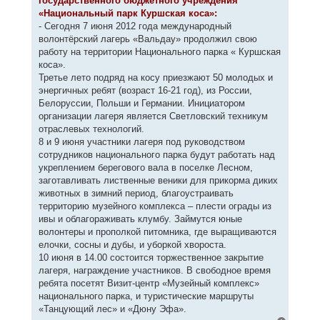
государственного бюджетного учреждения
щ
а
е
«Национальный парк Куршская коса»:
ч
н
а
- Сегодня 7 июня 2012 года международный
и
л
е
волонтёрский лагерь «Вальдау» продолжил свою
у
работу на территории Национального парка « Куршская
коса».
Третье лето подряд на косу приезжают 50 молодых и
энергичных ребят (возраст 16-21 год), из России,
Белоруссии, Польши и Германии. Инициатором
организации лагеря является Светловский техникум
отраслевых технологий.
8 и 9 июня участники лагеря под руководством
сотрудников национального парка будут работать над
укреплением берегового вала в поселке Лесном,
заготавливать лиственные веники для прикорма диких
животных в зимний период, благоустраивать
территорию музейного комплекса – плести ограды из
ивы и облагораживать клумбу. Займутся юные
волонтеры и прополкой питомника, где выращиваются
елочки, сосны и дубы, и уборкой хвороста.
10 июня в 14.00 состоится торжественное закрытие
лагеря, награждение участников. В свободное время
ребята посетят Визит-центр «Музейный комплекс»
национального парка, и туристические маршруты
«Танцующий лес» и «Дюну Эфа».