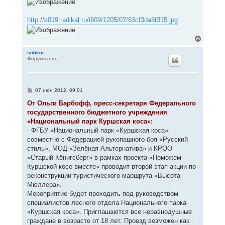
http://s019.radikal.ru/i609/1205/07/63cf3da5f315.jpg
В
е
р
sobkor
Форумчанин
н
у
т
ь
с
С
07 июн 2012, 09:01
я
о
к
о
От Ольги Барбофф, пресс-секретаря Федерального
н
б
государственного бюджетного учреждения
щ
а
е
«Национальный парк Куршская коса»:
ч
н
а
- ФГБУ «Национальный парк «Куршская коса»
и
л
е
совместно с Федерацией рукопашного боя «Русский
у
стиль», МОД «Зелёная Альтернатива» и КРОО
«Старый Кёнигсберг» в рамках проекта «Поможем
Куршской косе вместе» проводит второй этап акции по
реконструкции туристического маршрута «Высота
Мюллера».
Мероприятие будет проходить под руководством
специалистов лесного отдела Национального парка
«Куршская коса». Приглашаются все неравнодушные
граждане в возрасте от 18 лет. Проезд возможен как