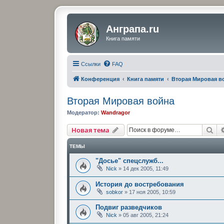
Анграпа.ru
Книга памяти
Ссылки
FAQ
Конференция
Книга памяти
Вторая Мировая в
Вторая Мировая война
Модератор:
Wandragor
По
Новая тема
ТЕМЫ
"Досье" спецслужб...
Nick
»
14 дек 2005, 11:49
История до востребования
sobkor
»
17 ноя 2005, 10:59
Подвиг разведчиков
Nick
»
05 авг 2005, 21:24