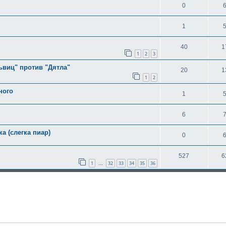
0
1
40
1
1
2
3
ьвиц" против "Дятла"
20
1
1
2
ного
1
6
а (слегка пиар)
0
527
6
1
32
33
34
35
36
…