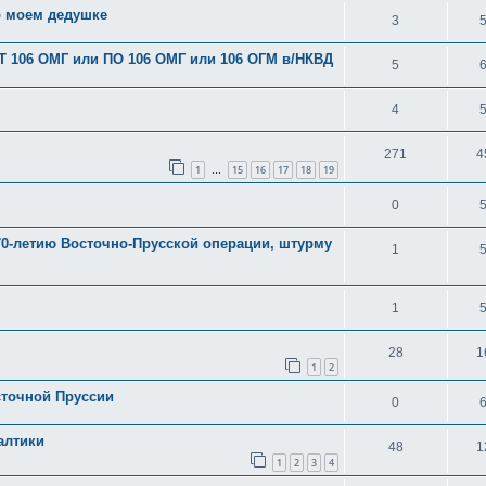
о моем дедушке
3
ОТ 106 ОМГ или ПО 106 ОМГ или 106 ОГМ в/НКВД
5
4
271
4
1
15
16
17
18
19
…
0
0-летию Восточно-Прусской операции, штурму
1
1
28
1
1
2
сточной Пруссии
0
алтики
48
1
1
2
3
4