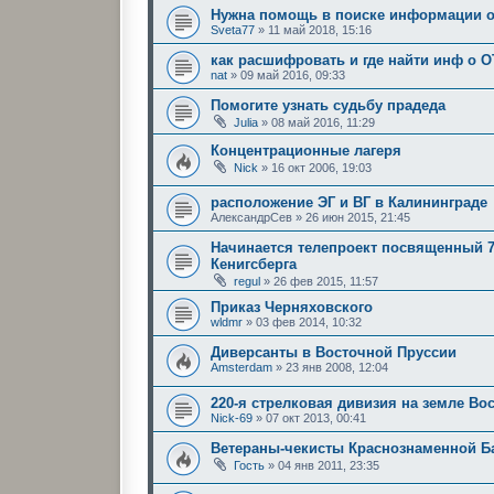
Нужна помощь в поиске информации 
Sveta77
»
11 май 2018, 15:16
как расшифровать и где найти инф о 
nat
»
09 май 2016, 09:33
Помогите узнать судьбу прадеда
Julia
»
08 май 2016, 11:29
Концентрационные лагеря
Nick
»
16 окт 2006, 19:03
расположение ЭГ и ВГ в Калининграде
АлександрСев
»
26 июн 2015, 21:45
Начинается телепроект посвященный 7
Кенигсберга
regul
»
26 фев 2015, 11:57
Приказ Черняховского
wldmr
»
03 фев 2014, 10:32
Диверсанты в Восточной Пруссии
Amsterdam
»
23 янв 2008, 12:04
220-я стрелковая дивизия на земле Во
Nick-69
»
07 окт 2013, 00:41
Ветераны-чекисты Краснознаменной Б
Гость
»
04 янв 2011, 23:35