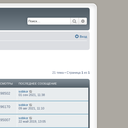
Поиск
Расширенный поиск
Вход
21 тема • Страница
1
из
1
ОСМОТРЫ
ПОСЛЕДНЕЕ СООБЩЕНИЕ
sobkor
198502
01 сен 2021, 11:38
sobkor
096170
09 авг 2021, 11:10
sobkor
295007
22 май 2019, 13:05