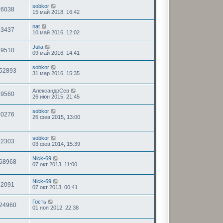
sobkor
56038
15 май 2018, 16:42
nat
63437
10 май 2016, 12:02
Julia
59510
09 май 2016, 14:41
sobkor
52893
31 мар 2016, 15:35
АлександрСев
59560
26 июн 2015, 21:45
sobkor
50276
26 фев 2015, 13:00
sobkor
52303
03 фев 2014, 15:39
Nick-69
68968
07 окт 2013, 11:00
Nick-69
62091
07 окт 2013, 00:41
Гость
24960
01 ноя 2012, 22:38