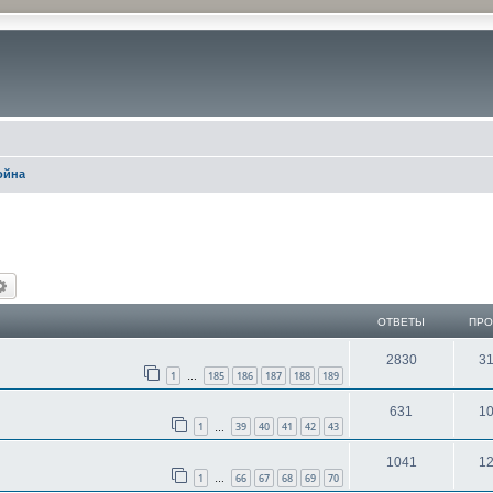
ойна
иск
Расширенный поиск
ОТВЕТЫ
ПР
2830
3
1
185
186
187
188
189
…
631
1
1
39
40
41
42
43
…
1041
1
1
66
67
68
69
70
…