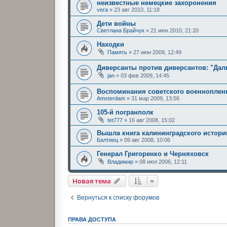
неизвестные немецкие захоронения
vera
»
23 авг 2010, 11:18
Дети войны
Светлана Брайчук
»
21 июн 2010, 21:20
Находки
Память
»
27 июн 2009, 12:49
Диверсанты против диверсантов: "Дал
jan
»
03 фев 2009, 14:45
Воспоминания советского военноплен
Amsterdam
»
31 мар 2009, 13:56
105-й погранполк
tet777
»
16 авг 2008, 15:02
Вышла книга калининградского историк
Балтиец
»
09 авг 2008, 10:06
Генерал Григоренко и Черняховск
Владимир
»
08 июл 2006, 12:11
Новая тема
Вернуться к списку форумов
ПРАВА ДОСТУПА