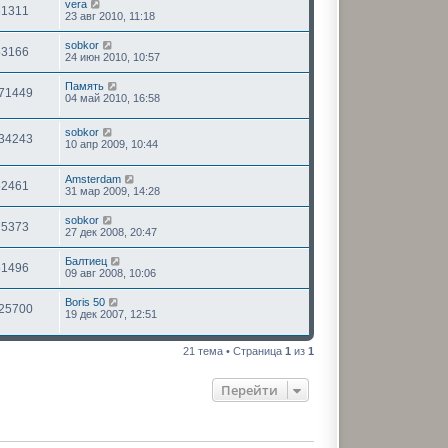
vera
61311
23 авг 2010, 11:18
sobkor
53166
24 июн 2010, 10:57
Память
71449
04 май 2010, 16:58
sobkor
34243
10 апр 2009, 10:44
Amsterdam
52461
31 мар 2009, 14:28
sobkor
75373
27 дек 2008, 20:47
Балтиец
61496
09 авг 2008, 10:06
Boris 50
25700
19 дек 2007, 12:51
21 тема • Страница
1
из
1
Перейти