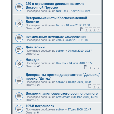
220-я стрелковая дивизия на земле
Восточной Пруссии
Последнее сообщение
Nick-69
«
07 окт 2013, 00:41
Ветераны-чекисты Краснознаменной
Балтики
Последнее сообщение
Гость
«
01 ноя 2012, 22:38
Ответы:
48
1
2
3
4
неизвестные немецкие захоронения
Последнее сообщение
vera
«
23 авг 2010, 11:18
Дети войны
Последнее сообщение
sobkor
«
24 июн 2010, 10:57
Ответы:
1
Находки
Последнее сообщение
Память
«
04 май 2010, 16:58
Ответы:
40
1
2
3
Диверсанты против диверсантов: "Дальвиц"
против "Дятла"
Последнее сообщение
sobkor
«
10 апр 2009, 10:44
Ответы:
20
1
2
Воспоминания советского военнопленного
Последнее сообщение
Amsterdam
«
31 мар 2009, 14:28
Ответы:
1
105-й погранполк
Последнее сообщение
sobkor
«
27 дек 2008, 20:47
Ответы:
6