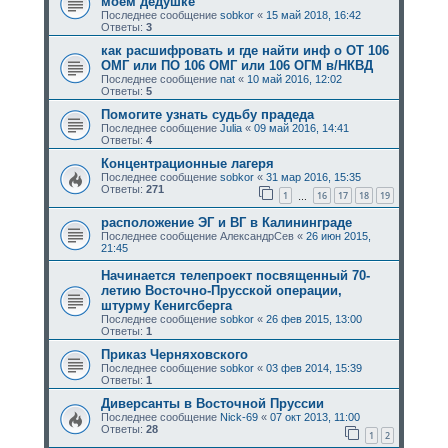
моем дедушке
Последнее сообщение
sobkor
«
15 май 2018, 16:42
Ответы:
3
как расшифровать и где найти инф о ОТ 106
ОМГ или ПО 106 ОМГ или 106 ОГМ в/НКВД
Последнее сообщение
nat
«
10 май 2016, 12:02
Ответы:
5
Помогите узнать судьбу прадеда
Последнее сообщение
Julia
«
09 май 2016, 14:41
Ответы:
4
Концентрационные лагеря
Последнее сообщение
sobkor
«
31 мар 2016, 15:35
Ответы:
271
1
16
17
18
19
…
расположение ЭГ и ВГ в Калининграде
Последнее сообщение
АлександрСев
«
26 июн 2015,
21:45
Начинается телепроект посвященный 70-
летию Восточно-Прусской операции,
штурму Кенигсберга
Последнее сообщение
sobkor
«
26 фев 2015, 13:00
Ответы:
1
Приказ Черняховского
Последнее сообщение
sobkor
«
03 фев 2014, 15:39
Ответы:
1
Диверсанты в Восточной Пруссии
Последнее сообщение
Nick-69
«
07 окт 2013, 11:00
Ответы:
28
1
2