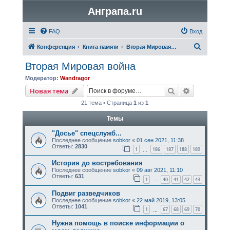
Анграпа.ru
FAQ
Вход
П
Конференция
Книга памяти
Вторая Мировая война
о
Вторая Мировая война
и
Модератор:
Wandragor
с
Поиск
Расширенн
Новая тема
к
21 тема • Страница
1
из
1
Темы
"Досье" спецслужб...
Последнее сообщение
sobkor
«
01 сен 2021, 11:38
Ответы:
2830
1
186
187
188
189
…
История до востребования
Последнее сообщение
sobkor
«
09 авг 2021, 11:10
Ответы:
631
1
40
41
42
43
…
Подвиг разведчиков
Последнее сообщение
sobkor
«
22 май 2019, 13:05
Ответы:
1041
1
67
68
69
70
…
Нужна помощь в поиске информации о