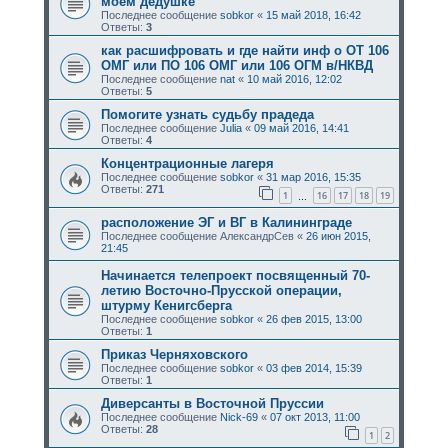
моем дедушке
Последнее сообщение
sobkor
«
15 май 2018, 16:42
Ответы:
3
как расшифровать и где найти инф о ОТ 106
ОМГ или ПО 106 ОМГ или 106 ОГМ в/НКВД
Последнее сообщение
nat
«
10 май 2016, 12:02
Ответы:
5
Помогите узнать судьбу прадеда
Последнее сообщение
Julia
«
09 май 2016, 14:41
Ответы:
4
Концентрационные лагеря
Последнее сообщение
sobkor
«
31 мар 2016, 15:35
Ответы:
271
1
16
17
18
19
…
расположение ЭГ и ВГ в Калининграде
Последнее сообщение
АлександрСев
«
26 июн 2015,
21:45
Начинается телепроект посвященный 70-
летию Восточно-Прусской операции,
штурму Кенигсберга
Последнее сообщение
sobkor
«
26 фев 2015, 13:00
Ответы:
1
Приказ Черняховского
Последнее сообщение
sobkor
«
03 фев 2014, 15:39
Ответы:
1
Диверсанты в Восточной Пруссии
Последнее сообщение
Nick-69
«
07 окт 2013, 11:00
Ответы:
28
1
2