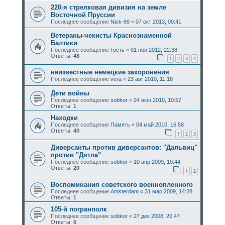
220-я стрелковая дивизия на земле
Восточной Пруссии
Последнее сообщение
Nick-69
«
07 окт 2013, 00:41
Ветераны-чекисты Краснознаменной
Балтики
Последнее сообщение
Гость
«
01 ноя 2012, 22:38
Ответы:
48
1
2
3
4
неизвестные немецкие захоронения
Последнее сообщение
vera
«
23 авг 2010, 11:18
Дети войны
Последнее сообщение
sobkor
«
24 июн 2010, 10:57
Ответы:
1
Находки
Последнее сообщение
Память
«
04 май 2010, 16:58
Ответы:
40
1
2
3
Диверсанты против диверсантов: "Дальвиц"
против "Дятла"
Последнее сообщение
sobkor
«
10 апр 2009, 10:44
Ответы:
20
1
2
Воспоминания советского военнопленного
Последнее сообщение
Amsterdam
«
31 мар 2009, 14:28
Ответы:
1
105-й погранполк
Последнее сообщение
sobkor
«
27 дек 2008, 20:47
Ответы:
6