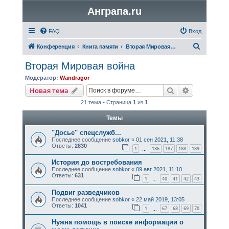
Анграпа.ru
FAQ
Вход
П
Конференция
Книга памяти
Вторая Мировая война
о
Вторая Мировая война
и
Модератор:
Wandragor
с
Поиск
Расширенн
Новая тема
к
21 тема • Страница
1
из
1
Темы
"Досье" спецслужб...
Последнее сообщение
sobkor
«
01 сен 2021, 11:38
Ответы:
2830
1
186
187
188
189
…
История до востребования
Последнее сообщение
sobkor
«
09 авг 2021, 11:10
Ответы:
631
1
40
41
42
43
…
Подвиг разведчиков
Последнее сообщение
sobkor
«
22 май 2019, 13:05
Ответы:
1041
1
67
68
69
70
…
Нужна помощь в поиске информации о