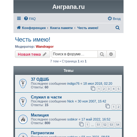
Анграпа.ru
FAQ
Вход
П
Конференция
Книга памяти
Честь имею!
о
Честь имею!
и
Модератор:
Wandragor
с
Поиск
Расширенн
Новая тема
к
7 тем • Страница
1
из
1
Темы
37 ОДШБ
Последнее сообщение
indigo76
«
18 июл 2018, 02:20
Ответы:
60
1
2
3
4
5
Служил в части
Последнее сообщение
Nick
«
30 ноя 2007, 15:42
Ответы:
15
1
2
Милиция
Последнее сообщение
sobkor
«
17 май 2022, 16:52
Ответы:
800
1
51
52
53
54
…
Патриотизм