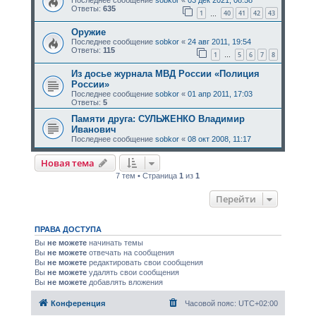
Последнее сообщение
sobkor
«
03 дек 2021, 08:58
Ответы:
635
1
40
41
42
43
…
Оружие
Последнее сообщение
sobkor
«
24 авг 2011, 19:54
Ответы:
115
1
5
6
7
8
…
Из досье журнала МВД России «Полиция
России»
Последнее сообщение
sobkor
«
01 апр 2011, 17:03
Ответы:
5
Памяти друга: СУЛЬЖЕНКО Владимир
Иванович
Последнее сообщение
sobkor
«
08 окт 2008, 11:17
Новая тема
7 тем • Страница
1
из
1
Перейти
ПРАВА ДОСТУПА
Вы
не можете
начинать темы
Вы
не можете
отвечать на сообщения
Вы
не можете
редактировать свои сообщения
Вы
не можете
удалять свои сообщения
Вы
не можете
добавлять вложения
Конференция
Часовой пояс:
UTC+02:00