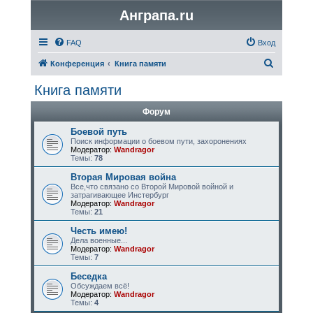
Анграпа.ru
FAQ
Вход
П
Конференция
Книга памяти
о
Книга памяти
и
Форум
с
к
Боевой путь
Поиск информации о боевом пути, захоронениях
Модератор:
Wandragor
Темы:
78
Вторая Мировая война
Все,что связано со Второй Мировой войной и
затрагивающее Инстербург
Модератор:
Wandragor
Темы:
21
Честь имею!
Дела военные...
Модератор:
Wandragor
Темы:
7
Беседка
Обсуждаем всё!
Модератор:
Wandragor
Темы:
4