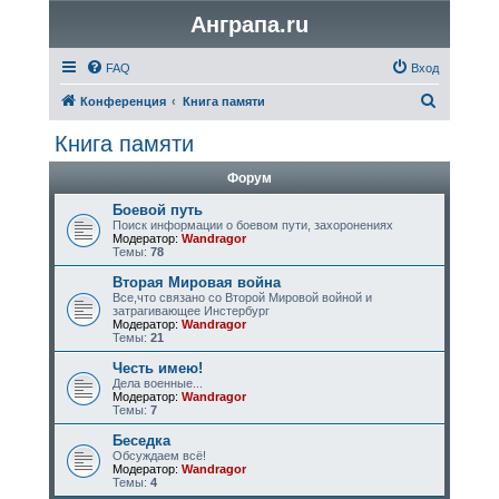
Анграпа.ru
FAQ
Вход
П
Конференция
Книга памяти
о
Книга памяти
и
Форум
с
к
Боевой путь
Поиск информации о боевом пути, захоронениях
Модератор:
Wandragor
Темы:
78
Вторая Мировая война
Все,что связано со Второй Мировой войной и
затрагивающее Инстербург
Модератор:
Wandragor
Темы:
21
Честь имею!
Дела военные...
Модератор:
Wandragor
Темы:
7
Беседка
Обсуждаем всё!
Модератор:
Wandragor
Темы:
4