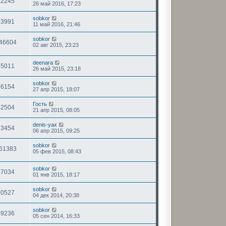
62245
26 май 2016, 17:23
sobkor
73991
11 май 2016, 21:46
sobkor
46604
02 авг 2015, 23:23
deenara
55011
26 май 2015, 23:18
sobkor
66154
27 апр 2015, 18:07
Гость
52504
21 апр 2015, 08:05
denis-yax
53454
06 апр 2015, 09:25
sobkor
61383
05 фев 2015, 08:43
sobkor
57034
01 янв 2015, 18:17
sobkor
50527
04 дек 2014, 20:38
sobkor
49236
05 сен 2014, 16:33