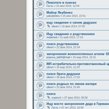
Помогите в поиске
Гость
»
15 июл 2014, 12:54
Майор Якубенко
yakubenko
»
15 июн 2014, 22:51
ищу сведения о своем дедушке
silvert
»
19 фев 2014, 07:55
Ищу сведения о родственнике
melamed
»
11 май 2014, 17:24
поиск родственника
silvert
»
22 фев 2014, 22:34
захоронения военнопленных шталаг 1
popova_tat04@mail
»
15 мар 2014, 15:31
885 истребительно-противотанковый а
silvert
»
10 мар 2014, 12:23
поиск брата дедушки
silvert
»
28 фев 2014, 17:03
поиск родных по линии матери
silvert
»
22 фев 2014, 22:40
поиск
supere1
»
07 фев 2010, 08:06
Ищу место захоронения деда в Германи
Гость
»
07 окт 2013, 16:58