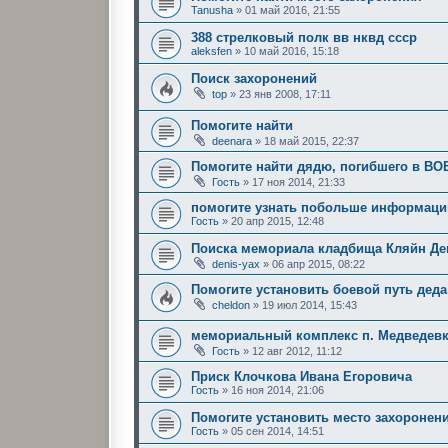
Tanusha
»
01 май 2016, 21:55
388 стрелковый полк вв нквд ссср
aleksfen
»
10 май 2016, 15:18
Поиск захоронений
top
»
23 янв 2008, 17:11
Помогите найти
deenara
»
18 май 2015, 22:37
Помогите найти дядю, погибшего в ВО
Гость
»
17 ноя 2014, 21:33
помогите узнать побольше информаци
Гость
»
20 апр 2015, 12:48
Поиска мемориала кладбища Кляйн Де
denis-yax
»
06 апр 2015, 08:22
Помогите установить боевой путь деда
cheldon
»
19 июл 2014, 15:43
мемориальный комплекс п. Медведевка
Гость
»
12 авг 2012, 11:12
Приск Клочкова Ивана Егоровича
Гость
»
16 ноя 2014, 21:06
Помогите установить место захоронен
Гость
»
05 сен 2014, 14:51