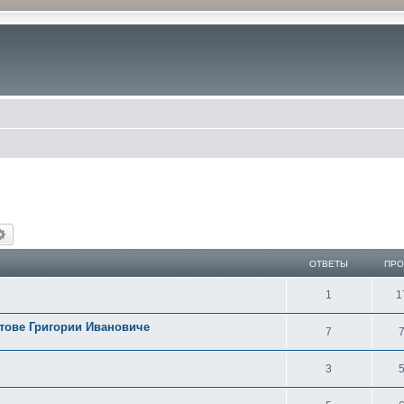
иск
Расширенный поиск
ОТВЕТЫ
ПР
1
1
йтове Григории Ивановиче
7
3