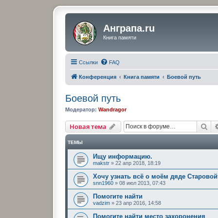
Анграпа.ru
Книга памяти
Ссылки
FAQ
Конференция
Книга памяти
Боевой путь
Боевой путь
Модератор:
Wandragor
По
Новая тема
ТЕМЫ
Ищу информацию.
makstr
»
22 апр 2018, 18:19
Хочу узнать всё о моём дяде Старово
snn1960
»
08 июл 2013, 07:43
Помогите найти
vadzim
»
23 апр 2016, 14:58
Помогите найти место захоронения