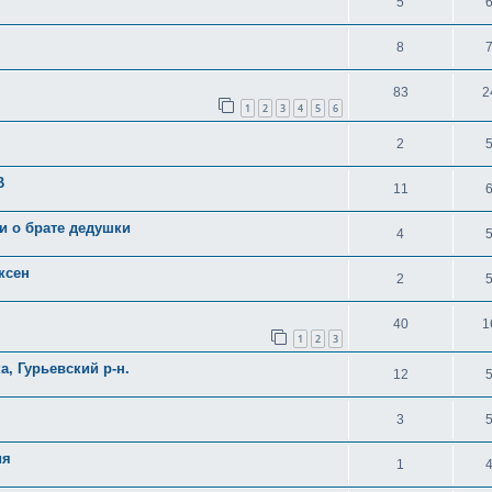
5
8
83
2
1
2
3
4
5
6
2
В
11
и о брате дедушки
4
ксен
2
40
1
1
2
3
, Гурьевский р-н.
12
3
ия
1