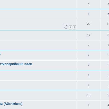
4
1
20
1
1
2
12
7
Б
2
ртиллерийский полк
2
1
1
13
и (Айслебене)
1