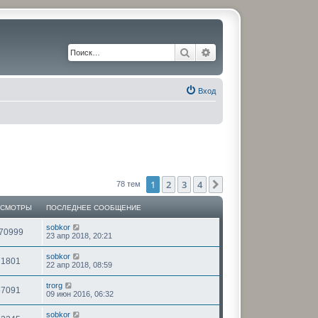
Поиск
Расширенный поиск
Вход
1
2
3
4
След.
78 тем
ОСМОТРЫ
ПОСЛЕДНЕЕ СООБЩЕНИЕ
sobkor
70999
23 апр 2018, 20:21
sobkor
71801
22 апр 2018, 08:59
trorg
57091
09 июн 2016, 06:32
sobkor