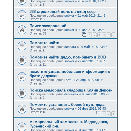
Последнее сообщение
sobkor
«
26 май 2016, 17:23
Ответы:
5
388 стрелковый полк вв нквд ссср
Последнее сообщение
sobkor
«
11 май 2016, 21:46
Ответы:
8
Поиск захоронений
Последнее сообщение
sobkor
«
02 авг 2015, 23:23
Ответы:
83
1
2
3
4
5
6
Помогите найти
Последнее сообщение
deenara
«
26 май 2015, 23:18
Ответы:
2
Помогите найти дядю, погибшего в ВОВ
Последнее сообщение
sobkor
«
27 апр 2015, 18:07
Ответы:
11
помогите узнать побольше информации о
брате дедушки
Последнее сообщение
Гость
«
21 апр 2015, 08:05
Ответы:
4
Поиска мемориала кладбища Кляйн Дексен
Последнее сообщение
denis-yax
«
06 апр 2015, 09:25
Ответы:
2
Помогите установить боевой путь деда
Последнее сообщение
sobkor
«
05 фев 2015, 08:43
Ответы:
40
1
2
3
мемориальный комплекс п. Медведевка,
Гурьевский р-н.
Последнее сообщение
sobkor
«
01 янв 2015, 18:17