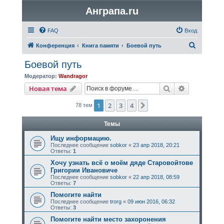
Анграпа.ru
FAQ
Вход
П
Конференция
Книга памяти
Боевой путь
о
Боевой путь
и
Модератор:
Wandragor
с
Поиск
Расширенн
Новая тема
к
1
2
3
4
След.
78 тем
Темы
Ищу информацию.
Последнее сообщение
sobkor
«
23 апр 2018, 20:21
Ответы:
1
Хочу узнать всё о моём дяде Старовойтове
Григории Ивановиче
Последнее сообщение
sobkor
«
22 апр 2018, 08:59
Ответы:
7
Помогите найти
Последнее сообщение
trorg
«
09 июн 2016, 06:32
Ответы:
3
Помогите найти место захоронения