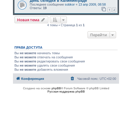
День селёдки в Калининграде
Последнее сообщение
sobkor
«
13 апр 2009, 08:58
Ответы:
19
1
2
Новая тема
4 темы • Страница
1
из
1
Перейти
ПРАВА ДОСТУПА
Вы
не можете
начинать темы
Вы
не можете
отвечать на сообщения
Вы
не можете
редактировать свои сообщения
Вы
не можете
удалять свои сообщения
Вы
не можете
добавлять вложения
Конференция
Часовой пояс:
UTC+02:00
Создано на основе
phpBB
® Forum Software © phpBB Limited
Русская поддержка phpBB