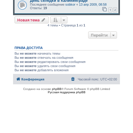
День селёдки в Калининграде
Последнее сообщение
sobkor
«
13 апр 2009, 08:58
Ответы:
19
1
2
Новая тема
4 темы • Страница
1
из
1
Перейти
ПРАВА ДОСТУПА
Вы
не можете
начинать темы
Вы
не можете
отвечать на сообщения
Вы
не можете
редактировать свои сообщения
Вы
не можете
удалять свои сообщения
Вы
не можете
добавлять вложения
Конференция
Часовой пояс:
UTC+02:00
Создано на основе
phpBB
® Forum Software © phpBB Limited
Русская поддержка phpBB