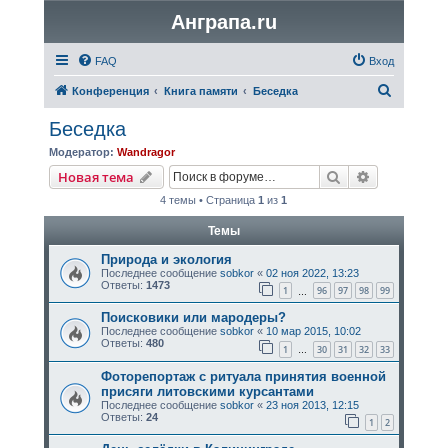
Анграпа.ru
FAQ
Вход
П
Конференция
Книга памяти
Беседка
о
Беседка
и
Модератор:
Wandragor
с
Поиск
Расширенн
Новая тема
к
4 темы • Страница
1
из
1
Темы
Природа и экология
Последнее сообщение
sobkor
«
02 ноя 2022, 13:23
Ответы:
1473
1
96
97
98
99
…
Поисковики или мародеры?
Последнее сообщение
sobkor
«
10 мар 2015, 10:02
Ответы:
480
1
30
31
32
33
…
Фоторепортаж с ритуала принятия военной
присяги литовскими курсантами
Последнее сообщение
sobkor
«
23 ноя 2013, 12:15
Ответы:
24
1
2