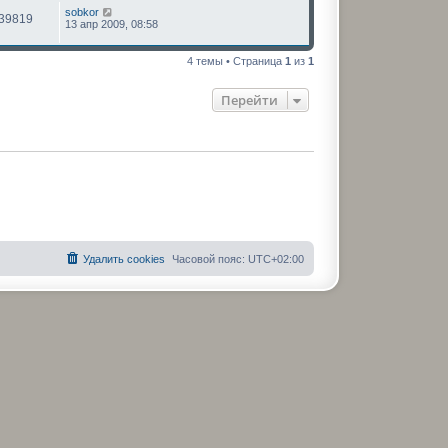
sobkor
39819
13 апр 2009, 08:58
4 темы • Страница
1
из
1
Перейти
Удалить cookies
Часовой пояс:
UTC+02:00