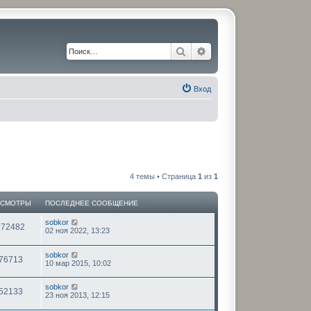
Поиск
Расширенный поиск
Вход
4 темы • Страница
1
из
1
ОСМОТРЫ
ПОСЛЕДНЕЕ СООБЩЕНИЕ
sobkor
972482
02 ноя 2022, 13:23
sobkor
76713
10 мар 2015, 10:02
sobkor
52133
23 ноя 2013, 12:15