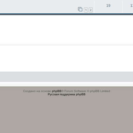
19
1
1
2
Создано на основе
phpBB
® Forum Software © phpBB Limited
Русская поддержка phpBB