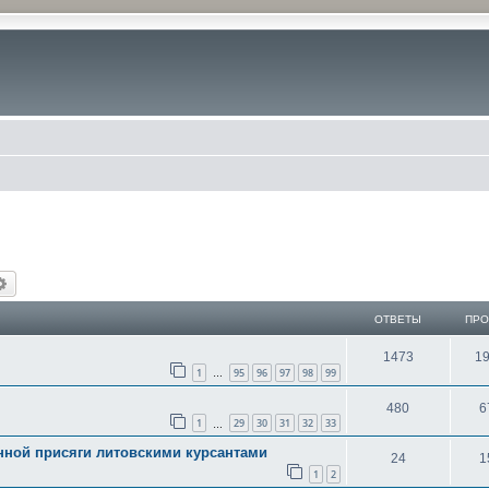
иск
Расширенный поиск
ОТВЕТЫ
ПР
1473
1
1
95
96
97
98
99
…
480
6
1
29
30
31
32
33
…
нной присяги литовскими курсантами
24
1
1
2