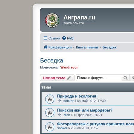
Анграпа.ru
Книга памяти
Ссылки
FAQ
Конференция
Книга памяти
Беседка
Беседка
Модератор:
Wandragor
По
Новая тема
ТЕМЫ
Природа и экология
sobkor
»
04 май 2012, 17:30
Поисковики или мародеры?
Nick
»
15 фев 2006, 16:21
Фоторепортаж с ритуала принятия вое
sobkor
»
23 ноя 2013, 11:52