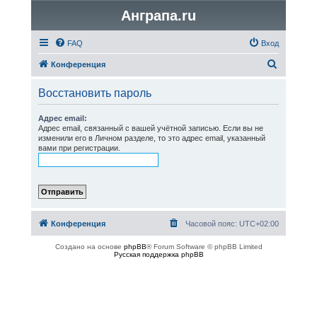
Анграпа.ru
FAQ
Вход
П
Конференция
о
Восстановить пароль
и
с
Адрес email:
Адрес email, связанный с вашей учётной записью. Если вы не
к
изменили его в Личном разделе, то это адрес email, указанный
вами при регистрации.
Конференция
Часовой пояс:
UTC+02:00
Создано на основе
phpBB
® Forum Software © phpBB Limited
Русская поддержка phpBB