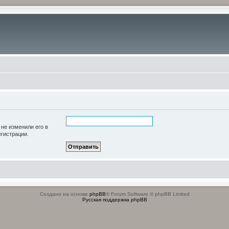
 не изменили его в
егистрации.
Создано на основе
phpBB
® Forum Software © phpBB Limited
Русская поддержка phpBB