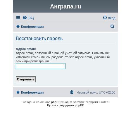
Анграпа.ru
FAQ
Вход
П
Конференция
о
Восстановить пароль
и
с
Адрес email:
Адрес email, связанный с вашей учётной записью. Если вы не
к
изменили его в Личном разделе, то это адрес email, указанный
вами при регистрации.
Конференция
Часовой пояс:
UTC+02:00
Создано на основе
phpBB
® Forum Software © phpBB Limited
Русская поддержка phpBB