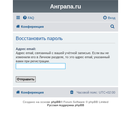
Анграпа.ru
FAQ
Вход
П
Конференция
о
Восстановить пароль
и
с
Адрес email:
Адрес email, связанный с вашей учётной записью. Если вы не
к
изменили его в Личном разделе, то это адрес email, указанный
вами при регистрации.
Конференция
Часовой пояс:
UTC+02:00
Создано на основе
phpBB
® Forum Software © phpBB Limited
Русская поддержка phpBB