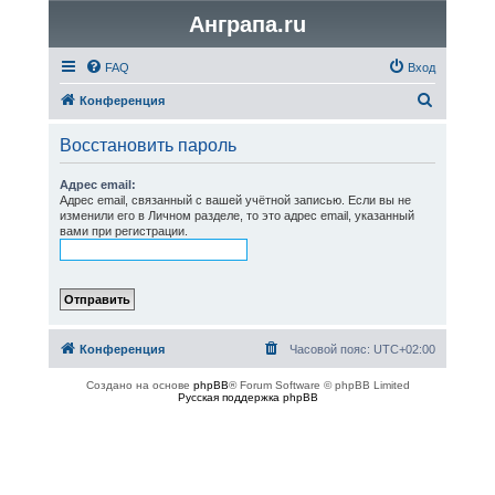
Анграпа.ru
FAQ
Вход
П
Конференция
о
Восстановить пароль
и
с
Адрес email:
Адрес email, связанный с вашей учётной записью. Если вы не
к
изменили его в Личном разделе, то это адрес email, указанный
вами при регистрации.
Конференция
Часовой пояс:
UTC+02:00
Создано на основе
phpBB
® Forum Software © phpBB Limited
Русская поддержка phpBB