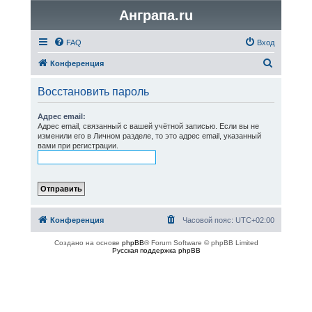
Анграпа.ru
FAQ
Вход
П
Конференция
о
Восстановить пароль
и
с
Адрес email:
Адрес email, связанный с вашей учётной записью. Если вы не
к
изменили его в Личном разделе, то это адрес email, указанный
вами при регистрации.
Конференция
Часовой пояс:
UTC+02:00
Создано на основе
phpBB
® Forum Software © phpBB Limited
Русская поддержка phpBB