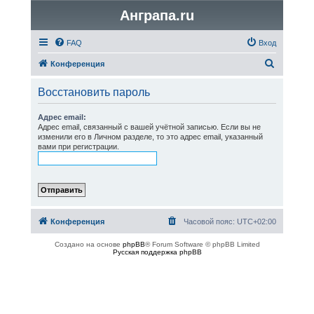
Анграпа.ru
FAQ
Вход
П
Конференция
о
Восстановить пароль
и
с
Адрес email:
Адрес email, связанный с вашей учётной записью. Если вы не
к
изменили его в Личном разделе, то это адрес email, указанный
вами при регистрации.
Конференция
Часовой пояс:
UTC+02:00
Создано на основе
phpBB
® Forum Software © phpBB Limited
Русская поддержка phpBB