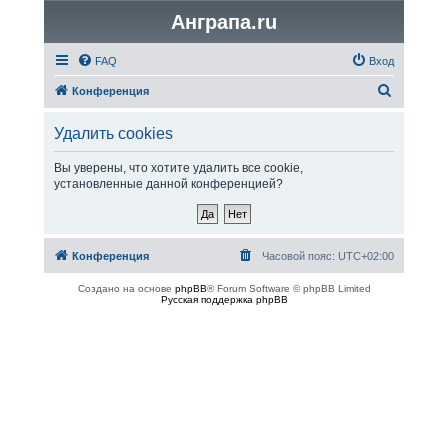
Анграпа.ru
FAQ
Вход
П
Конференция
о
Удалить cookies
и
с
Вы уверены, что хотите удалить все cookie,
установленные данной конференцией?
к
Конференция
Часовой пояс:
UTC+02:00
Создано на основе
phpBB
® Forum Software © phpBB Limited
Русская поддержка phpBB